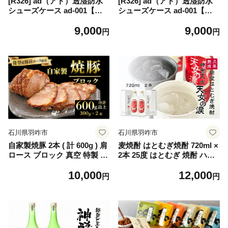
[R326] ad（アド）透湿防水
[R326] ad（アド）透湿防水
シューズケース ad-001【ネ
シューズケース ad-001【カ
イビー】
ーキ】
9,000
9,000
円
円
石川県羽咋市
石川県羽咋市
自家製焼豚 2本 ( 計 600g ) 肩
麦焼酎 はとむぎ焼酎 720ml ×
ロース ブロック 真空 特製 タ
2本 25度 はとむぎ 焼酎 ハト
レ 小分け 焼き豚 焼豚 北陸
麦焼酎 能登 の 里山里海 で
10,000
12,000
能登 豚 豚肉 肉 ロース チャ
育まれた ハトムギ 使用 天女
円
円
ーシュー 叉焼 お肉 簡単 調理
の涙 大麦 麦麹 お酒 本格焼酎
おかず 惣菜 おつまみ 酒 の
父の日 こだわり はと麦 はと
肴 お弁当 晩御飯 もう一品 ラ
麦焼酎 アルコール 麦焼酎の
ーメン チャーハン にも こだ
お茶割り プレゼント ギフト
わり 石川 本州初 トキ の 放
贈り物 贈答用 熟成焼酎 焼酎