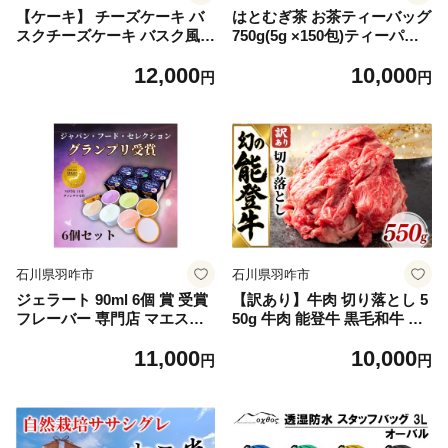
【ケーキ】 チーズケーキ バ
はとむぎ茶 お茶ティーバッグ
スクチーズケーキ バスク風チ
750g(5g ×150包)ティーパッ
ーズケーキ ケーキ 18cm 日時
ク お茶 お茶ティーパック バ
12,000
10,000
指定可 チーズケーキ 濃厚 6
ッグ はとむぎ 100% 使用 ハ
円
円
号 6～8人分 スイーツ ふるさ
トムギ茶 国産 ノンカフェイ
と納税ケーキ とろける 食感
ン 特産 煮出し はと麦 ハトム
贈り物 ギフト プレゼント 誕
ギ 麦茶 名産 特産 人気 こだ
生日 お祝い ホール 冷凍 スイ
わり 深煎り 香ばしい カフェ
ーツ 洋菓子 石川 能登 羽咋
インゼロ ティーバッグ 熱中
朱鷺 トキ 放鳥 災害 支援 復
症 熱中症対策 熱中症予防 水
興支援 災害支援
分補給 石川 能登 羽咋 災害
復興 支援 復興支援 10000円 1
万円 一万円
石川県羽咋市
石川県羽咋市
ジェラート 90ml 6個 賞 受賞
【訳あり】牛肉 切り落とし 5
フレーバー 専門店 マエスト
50g 牛肉 能登牛 黒毛和牛 切
ロ こだわり 素材 濃厚 ソルベ
り落とし肉 牛 お肉 国産 和牛
11,000
10,000
アイス イタリアン 本格 手作
訳アリ わけあり 部位 混合 混
円
円
り 奥能登の塩 ピスタチオ エ
在 黒毛和牛 お盆 お歳暮 お中
スプレッソ・ラテ ノチョーラ
元 ギフト とろける 食感 夕飯
みるく 仕立ての ブルーベリ
ふるさと納税切り落とし ふる
ー いちじく ヘルシー ご褒美
さと納税お肉 切り落とし牛肉