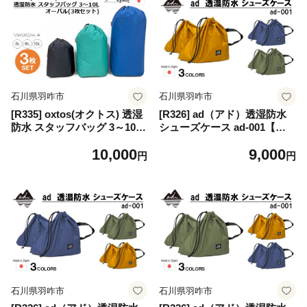
石川県羽咋市
石川県羽咋市
[R335] oxtos(オクトス) 透湿
[R326] ad（アド）透湿防水
防水 スタッフバッグ 3～10L
シューズケース ad-001【マ
オーバル (3枚セット)【バリ
スタード】
10,000
9,000
エーション４】
円
円
石川県羽咋市
石川県羽咋市