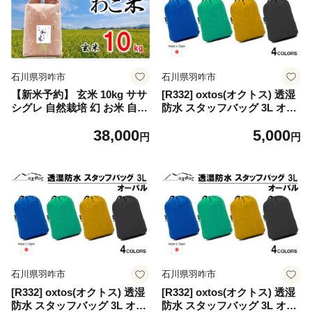
デザート お取り寄せ ミルク
ご飯 米 にも合う 石川 北陸
イチジク 無花果 石川県 羽咋
羽咋 トキ 放鳥 能登 天狗中田
トキ 放鳥 朱鷺 能登 災害復興
本店 天狗中田 10000円 1万円
復興支援
一万円 切落 Kiriotoshi
石川県羽咋市
石川県羽咋市
【新米予約】 玄米 10kg ササ
[R332] oxtos(オクトス) 透湿
シグレ 自然栽培 幻 お米 自然
防水 スタッフバッグ 3L オー
栽培米 令和8年産 数量限定
バル【マリンブルー】
38,000
5,000
石川県産 米 環境 こだわり 1
円
円
袋 ささしぐれ 2026 年産 R8
年産 米 おこめ ご飯 幻 の お
米 わこ米 米 コシヒカリ より
あっさり 高アミロース 米 自
然栽培米 甘み 送料無料 石川
県 石川 羽咋 能登 トキ 放鳥
朱鷺 石川 自然栽培 健康 復興
支援 災害支援
石川県羽咋市
石川県羽咋市
[R332] oxtos(オクトス) 透湿
[R332] oxtos(オクトス) 透湿
防水 スタッフバッグ 3L オー
防水 スタッフバッグ 3L オー