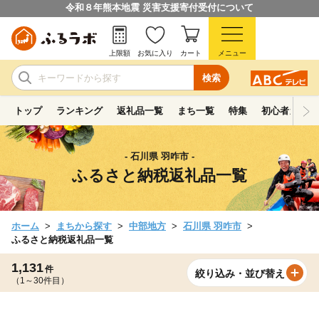
令和８年熊本地震 災害支援寄付受付について
上限額
お気に入り
カート
メニュー
検索
トップ
ランキング
返礼品一覧
まち一覧
特集
初心者ガイド
- 石川県 羽咋市 -
ふるさと納税返礼品一覧
ホーム
まちから探す
中部地方
石川県 羽咋市
ふるさと納税返礼品一覧
1,131
件
絞り込み・並び替え
（1～30件目）