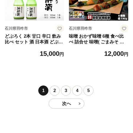
鳥 地 羽咋 牛勝 ギフト 贈答
地酒 特産品 ドリンク 晩酌 麦
人気 お取り寄せ お中元 暑中
焼酎 本格麦焼酎 石川県 羽咋
見舞い 10000円 1万円 一万円
能登 復興支援
石川県羽咋市
石川県羽咋市
どぶろく 2本 甘口 辛口 飲み
味噌 おかず味噌 6種 食べ比
比べ セット 酒 日本酒 どぶろ
べ 詰合せ 味噌( ごまみそ ゆ
く特区 酸味 甘み 辛み 深い
ずみそ ふきのとうみそ くる
15,000
12,000
味わい 神酔酒 発酵酒 能登の
みみそ 妙成寺みそ 明洞醤 )み
円
円
酒 地酒 お酒 銘酒 発酵 米糀
そ ご飯のお供 晩御飯 お味噌
米麹 糀 麹 こうじ にごり こ
詰め合わせ ごま ゆず ふきの
だわり 手作り 手造り 石川 能
とう くるみ みそ 石川 能登
登 羽咋 災害 復興 支援 復興
おかずみそ 調味料 伝統 発酵
支援
食品 保存食 おつまみ 珍味 手
作り 便利 ふるさと納税味噌
1
2
3
4
5
ミソ miso 石川 能登 羽咋 災
害 復興 支援 復興支援
次へ