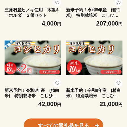
三原村産ヒノキ使用 木製キ
新米予約！令和8年産 (精白
ーホルダー２個セット
米) 特別栽培米 こしひか
り10kg×10袋
4,000
207,000
円
円
新米予約！令和8年産 (精白
新米予約！令和8年産 (精白
米) 特別栽培米 こしひか
米) 特別栽培米 こしひか
り10kg×2袋
り10kg
42,000
21,000
円
円
すべての返礼品を見る