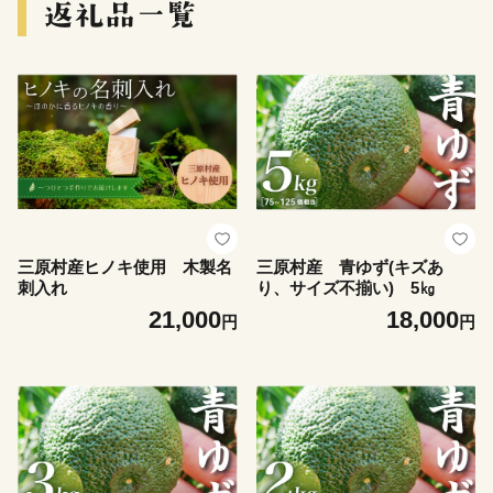
三原村産ヒノキ使用 木製名
三原村産 青ゆず(キズあ
刺入れ
り、サイズ不揃い) 5㎏
21,000
18,000
円
円