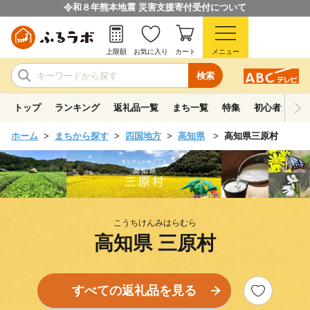
令和８年熊本地震 災害支援寄付受付について
上限額
お気に入り
カート
メニュー
検索
トップ
ランキング
返礼品一覧
まち一覧
特集
初心者ガイド
ホーム
まちから探す
四国地方
高知県
高知県三原村
こうちけんみはらむら
高知県 三原村
すべての返礼品を見る