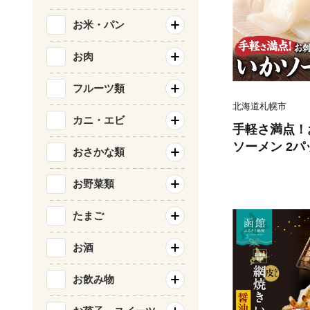
お米・パン
お肉
フルーツ類
北海道札幌市
カニ・エビ
手軽さ満点！
ソーメン 2パ
おさかな類
海鮮 北海道 
お野菜類
たまご
お酒
お飲み物