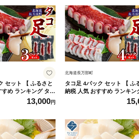
北海道長万部町
ク セット 【 ふるさと
タコ足 4パック セット 【 ふ
すすめ ランキング タコ
納税 人気 おすすめ ランキン
水タコ 茹でたこ セット
たこ タコ足 水タコ 茹でたこ
13,000
15,
円
身 海鮮 料理 北海道 長
甘み 食感 刺身 海鮮 料理 北
】 OSMR004
万部 送料無料 】 OSMR005