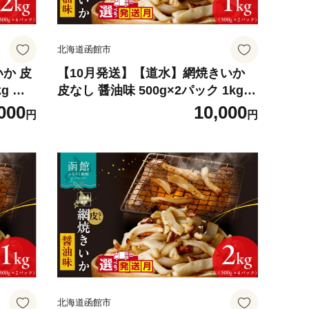
北海道函館市
か 皮
【10月発送】【道水】網焼きいか
g 選
皮なし 醤油味 500g×2パック 1kg
ばしい
選べる発送月 肉厚 ふっくら 香ばし
000
10,000
円
円
 おつ
い カット済み 味付き 食べやすい お
カ 魚介
つまみ お酒のあて 焼きいか イカ 魚
市 送
介類 食品 冷凍 お取り寄せ 函館市
送料無料_HD108-016-10
北海道函館市