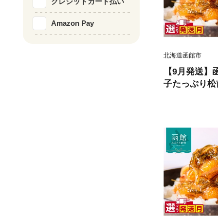
クレジットカード払い
Amazon Pay
北海道函館市
【9月発送】
子たっぷり松前漬
パック）選べ
秘伝のタレ 厳
数の子 松前漬
めいか 昆布 
供 おつまみ 
海道 函館市 送
9