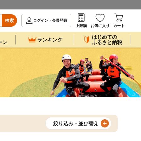
検索
ログイン・会員登録
上限額
お気に入り
カート
はじめての
ランキング
ーン
ふるさと納税
絞り込み・並び替え