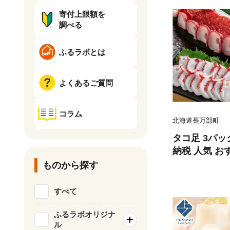
寄付上限額を
調べる
ふるラボとは
よくあるご質問
コラム
北海道長万部町
タコ足 3パッ
納税 人気 お
たこ タコ足 
ものから探す
甘み 食感 刺
万部 送料無料 
すべて
ふるラボオリジナ
ル