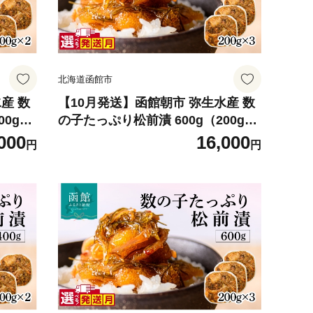
北海道函館市
産 数
【10月発送】函館朝市 弥生水産 数
0g×2
の子たっぷり松前漬 600g（200g×3
ジナル
パック）選べる発送月 オリジナル
000
16,000
円
円
んだん
秘伝のタレ 厳選 サイズ大 ふんだん
品 する
数の子 松前漬け ごちそう 逸品 する
飯のお
めいか 昆布 解凍するだけ ご飯のお
凍 北
供 おつまみ 酒の肴 おかず 冷凍 北
061-1
海道 函館市 送料無料_HD032-062-1
0