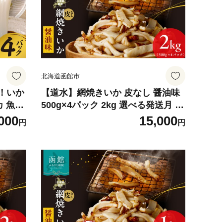
北海道函館市
！いか
【道水】網焼きいか 皮なし 醤油味
カ 魚介
500g×4パック 2kg 選べる発送月 肉
厚 ふっくら 香ばしい カット済み 味
000
15,000
円
円
付き 食べやすい おつまみ お酒のあ
て 焼きいか イカ 魚介類 食品 冷凍
お取り寄せ 函館市 送料無料_HD10
8-002