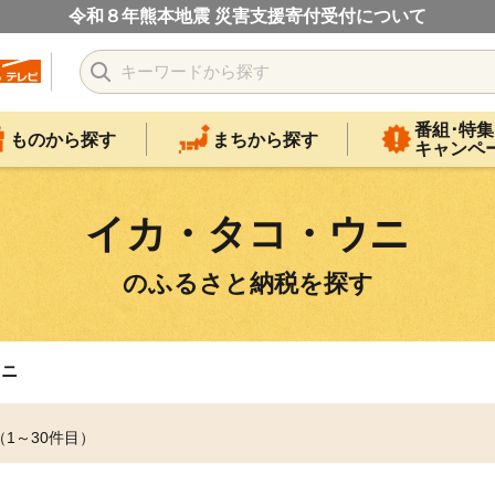
令和８年熊本地震 災害支援寄付受付について
番組･特集
ものから探す
まちから探す
キャンペ
イカ・タコ・ウニ
のふるさと納税を探す
ウニ
（1～30件目）