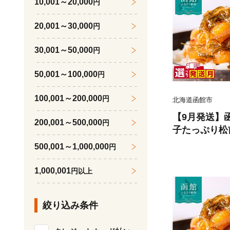
10,001～20,000
円
20,001～30,000
円
30,001～50,000
円
50,001～100,000
円
100,001～200,000
円
北海道函館市
【9月発送】
200,001～500,000
円
子たっぷり松前漬
ック）選べる
500,001～1,000,000
円
伝のタレ 厳選
の子 松前漬け
1,000,001
円以上
いか 昆布 解
おつまみ 酒の
絞り込み条件
函館市 送料無料_