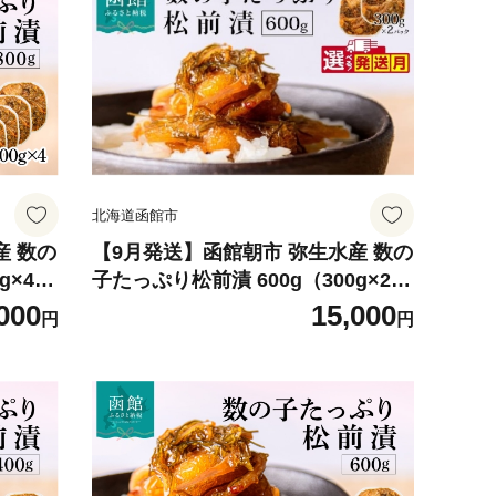
おつまみ 酒の肴 おかず 冷凍 北海道
函館市 送料無料_HD032-061-09
北海道函館市
産 数の
【9月発送】函館朝市 弥生水産 数の
g×4パ
子たっぷり松前漬 600g（300g×2パ
ル 秘
ック） 選べる発送月 オリジナル 秘
000
15,000
円
円
だん 数
伝のタレ 厳選 サイズ大 ふんだん 数
 するめ
の子 松前漬け ごちそう 逸品 するめ
のお供
いか 昆布 解凍するだけ ご飯のお供
 北海道
おつまみ 酒の肴 おかず 冷凍 北海道
09
函館市 送料無料_HD032-006-09