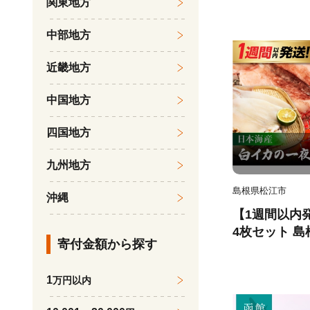
関東地方
い カット済み
つまみ お酒の
中部地方
介類 食品 冷
送料無料_HD10
近畿地方
中国地方
四国地方
九州地方
島根県松江市
沖縄
【1週間以内
4枚セット 
寄付金額から探す
マヲ水産 ｜冷
イカ いか 干物 
1
万円以内