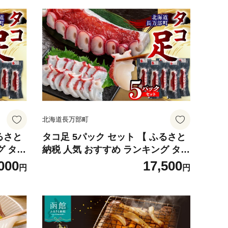
北海道長万部町
るさと
タコ足 5パック セット 【 ふるさと
グ タコ
納税 人気 おすすめ ランキング タコ
 セット
たこ タコ足 水タコ 茹でたこ セット
000
17,500
円
円
海道 長
甘み 食感 刺身 海鮮 料理 北海道 長
万部 送料無料 】 OSMR006