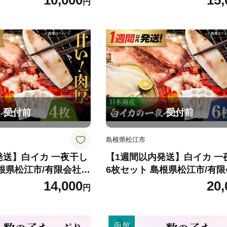
10,000
15,
円
 味付き 食べやすい お
い カット済み 味付き 食べや
あて 焼きいか イカ 魚
つまみ お酒のあて 焼きいか 
凍 お取り寄せ 函館市
介類 食品 冷凍 お取り寄せ 
8-016-12
送料無料_HD108-002-12
受付前
受付前
島根県松江市
発送】白イカ 一夜干し
【1週間以内発送】白イカ 一
島根県松江市/有限会社ヤ
6枚セット 島根県松江市/有
凍 おつまみ 国産 海鮮
マヲ水産 ｜冷凍 おつまみ 国
14,000
20,
円
[ALDB026]
イカ いか 干物 [ALDB027]