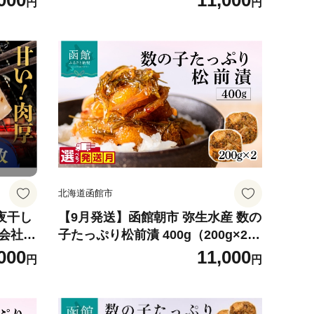
000
11,000
円
円
すい お
イカ いか 干物 [ALDB025]
イカ 魚
函館市
北海道函館市
夜干し
【9月発送】函館朝市 弥生水産 数の
限会社ヤ
子たっぷり松前漬 400g（200g×2パ
産 海鮮
ック） 選べる発送月 オリジナル 秘
000
11,000
円
円
伝のタレ 厳選 サイズ大 ふんだん 数
の子 松前漬け ごちそう 逸品 するめ
いか 昆布 解凍するだけ ご飯のお供