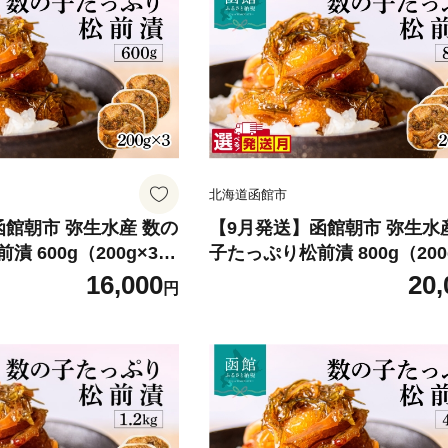
北海道函館市
函館朝市 弥生水産 数の
【9月発送】函館朝市 弥生水
 600g（200g×3パ
子たっぷり松前漬 800g（200
発送月 オリジナル 秘
ック） 選べる発送月 オリジナ
16,000
20,
円
 サイズ大 ふんだん 数
伝のタレ 厳選 サイズ大 ふん
 ごちそう 逸品 するめ
の子 松前漬け ごちそう 逸品
凍するだけ ご飯のお供
いか 昆布 解凍するだけ ご飯
肴 おかず 冷凍 北海道
おつまみ 酒の肴 おかず 冷凍
HD032-062-09
函館市 送料無料_HD032-063-