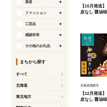
美容
【10月発送
皮なし 醤油味 
ファッション
選べる発送月 
い カット済み
工芸品
つまみ お酒の
感謝状等
介類 食品 冷
送料無料_HD10
その他のお礼品
まちから探す
すべて
北海道
北海道函館市
【12月発送
東北地方
皮なし 醤油味 
選べる発送月 