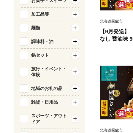
お菓子・スイーツ
加工品等
北海道函館市
麺類
【9月発送】
なし 醤油味 5
調味料・油
べる発送月 肉
カット済み 味
鍋セット
まみ お酒のあ
類 食品 冷凍
旅行・イベント・
体験
料無料_HD108
地域のお礼の品
雑貨・日用品
スポーツ・アウト
ドア
北海道函館市