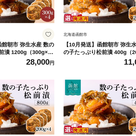
北海道函館市
函館朝市 弥生水産 数の
【10月発送】函館朝市 弥生水
 1200g（300g×4
の子たっぷり松前漬 400g（20
る発送月 オリジナル
パック） 選べる発送月 オリ
28,000
11,
円
選 サイズ大 ふんだん
秘伝のタレ 厳選 サイズ大 ふ
け ごちそう 逸品 する
数の子 松前漬け ごちそう 逸
解凍するだけ ご飯のお
めいか 昆布 解凍するだけ ご
酒の肴 おかず 冷凍 北
供 おつまみ 酒の肴 おかず 冷
料無料_HD032-039-0
海道 函館市 送料無料_HD032-
0