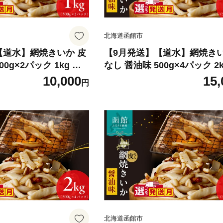
北海道函館市
【道水】網焼きいか 皮
【9月発送】【道水】網焼きい
00g×2パック 1kg 選
なし 醤油味 500g×4パック 2k
厚 ふっくら 香ばしい
べる発送月 肉厚 ふっくら 香
10,000
15,
円
付き 食べやすい おつ
カット済み 味付き 食べやすい
て 焼きいか イカ 魚介
まみ お酒のあて 焼きいか イ
 お取り寄せ 函館市 送
類 食品 冷凍 お取り寄せ 函館
-016-09
料無料_HD108-002-09
北海道函館市