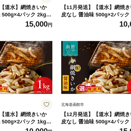
】【道水】網焼きいか
【11月発送】【道水】網焼き
500g×4パック 2kg
皮なし 醤油味 500g×2パック 
肉厚 ふっくら 香ばし
選べる発送月 肉厚 ふっくら 
15,000
10,
円
 味付き 食べやすい お
い カット済み 味付き 食べや
あて 焼きいか イカ 魚
つまみ お酒のあて 焼きいか 
凍 お取り寄せ 函館市
介類 食品 冷凍 お取り寄せ 
8-002-10
送料無料_HD108-016-11
北海道函館市
】【道水】網焼きいか
【12月発送】【道水】網焼き
500g×2パック 1kg
皮なし 醤油味 500g×4パック 
肉厚 ふっくら 香ばし
選べる発送月 肉厚 ふっくら 