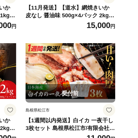
いか
【11月発送】【道水】網焼きいか
1kg
皮なし 醤油味 500g×4パック 2kg
香ばし
選べる発送月 肉厚 ふっくら 香ばし
000
15,000
円
円
すい お
い カット済み 味付き 食べやすい お
イカ 魚
つまみ お酒のあて 焼きいか イカ 魚
函館市
介類 食品 冷凍 お取り寄せ 函館市
送料無料_HD108-002-11
受付前
島根県松江市
いか
【1週間以内発送】白イカ 一夜干し
2kg
3枚セット 島根県松江市/有限会社ヤ
香ばし
マヲ水産 ｜冷凍 おつまみ 国産 海鮮