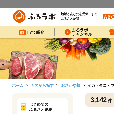
地域とあなたを元気にする
ふるさと納税
ふるラボ
TVで紹介
チャンネル
ホーム
ものから探す
おさかな類
イカ・タコ・
3,142
件
はじめての
ふるさと納税