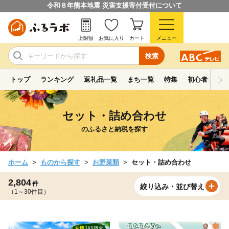
令和８年熊本地震 災害支援寄付受付について
上限額
お気に入り
カート
メニュー
検索
トップ
ランキング
返礼品一覧
まち一覧
特集
初心者ガイド
セット・詰め合わせ
のふるさと納税を探す
ホーム
ものから探す
お野菜類
セット・詰め合わせ
2,804
件
絞り込み・並び替え
（1～30件目）