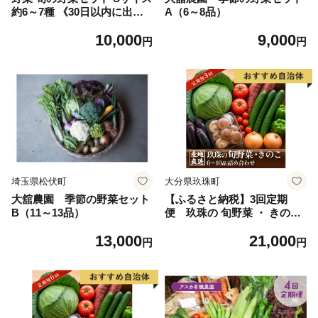
約6～7種 《30日以内に出荷
A（6～8品）
予定(土日祝除く)》 ベジLIF
10,000
9,000
E!! 【配送不可地域あり】
円
円
（沖縄・離島） 季節の野菜
料理 甘い 採れたて トマト 新
玉ねぎ じゃがいも キャベツ
白菜 ベジライフ 千葉県 我孫
子市
埼玉県松伏町
大分県玖珠町
大舘農園 季節の野菜セット
【ふるさと納税】3回定期
B（11～13品）
便 玖珠の 旬野菜 ・ きのこ
6-10品 詰め合わせ ｜ 大分県
13,000
21,000
玖珠町 野菜 きのこ 旬 定期便
円
円
冷蔵 産地直送 新鮮 お取り寄
せ