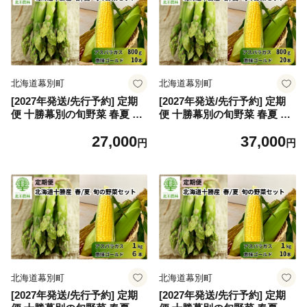
幕別 】[№5749-2045]
北海道幕別町
北海道幕別町
[2027年発送/先行予約] 定期
[2027年発送/先行予約] 定期
便 十勝幕別の旬野菜 春夏 2
便 十勝幕別の旬野菜 春夏 2
回お届け（アスパラガス 800
回お届け（アスパラガス 800
27,000
37,000
g・とうもろこし 10本） [北
g・とうもろこし 20本） [北
円
円
王農林] 【 アスパラ アスパラ
王農林] 【 アスパラ アスパラ
ガス グリーン ハウス 恵味ゴ
ガス グリーン ハウス 恵味ゴ
ールド とうもろこし とうき
ールド とうもろこし とうき
び コーン 野菜 甘い 北海道
び コーン 野菜 甘い 北海道
十勝 幕別 】[№5749-2046]
十勝 幕別 】[№5749-2047]
北海道幕別町
北海道幕別町
[2027年発送/先行予約] 定期
[2027年発送/先行予約] 定期