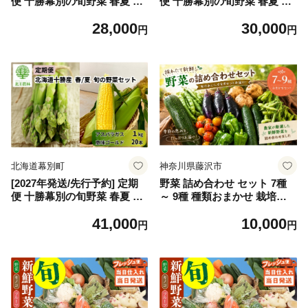
便 十勝幕別の旬野菜 春夏 2
便 十勝幕別の旬野菜 春夏 2
回お届け（アスパラガス 1k
回お届け（アスパラガス 1k
28,000
30,000
g・とうもろこし 6本） [北王
g・とうもろこし 10本） [北
円
円
農林] 【 アスパラ アスパラガ
王農林] 【 アスパラ アスパラ
ス グリーン ハウス 恵味ゴー
ガス グリーン ハウス 恵味ゴ
ルド とうもろこし とうきび
ールド とうもろこし とうき
コーン 野菜 甘い 北海道 十勝
び コーン 野菜 甘い 北海道
幕別 】[№5749-2048]
十勝 幕別 】[№5749-2049]
北海道幕別町
神奈川県藤沢市
[2027年発送/先行予約] 定期
野菜 詰め合わせ セット 7種
便 十勝幕別の旬野菜 春夏 2
～ 9種 種類おまかせ 栽培期
回お届け（アスパラガス 1k
間中 農薬 化学肥料 除草剤 不
41,000
10,000
g・とうもろこし 20本） [北
使用 やさい yasai YASAI や
円
円
王農林] 【 アスパラ アスパラ
さいセット 旬 春野菜 夏野菜
ガス グリーン ハウス 恵味ゴ
秋野菜 冬野菜 採れたて 新鮮
ールド とうもろこし とうき
豊富 お便り 国産 旬の野菜 お
び コーン 野菜 甘い 北海道
まかせ 農家直送 産地直送 10
十勝 幕別 】[№5749-2050]
000円 ハジまる畑 神奈川 湘
南 藤沢