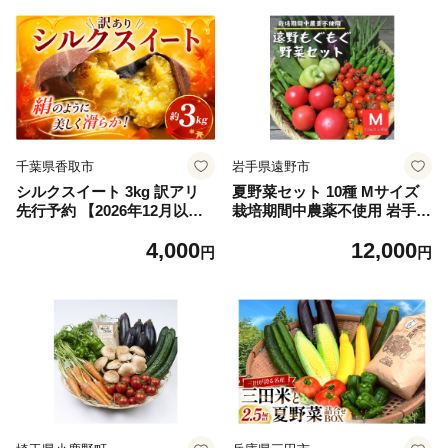
せ 旬 野菜定期便 野菜詰め合
り寄せ お米 ごはん ご飯 こ
わせ 野菜セット 京野菜 旬の
しひかり おにぎり 白米 ふる
野菜 新鮮野菜 有機野菜 無農
さと納税 米
薬野菜 野菜定期便 野菜 定期
便 やさい 定期便 野菜セット
やさいセット 春野菜 夏野菜
秋野菜 冬野菜 旬 ケージフリ
ー 卵 たまご タマゴ 玉子 12
ヶ月》
千葉県香取市
岩手県遠野市
シルクスイート 3kg 訳アリ
夏野菜セット 10種 Mサイズ
先行予約 【2026年12月以降
栽培期間中農薬不使用 岩手県
発送】 3キロ しるくすいーと
遠野市 遠野もぐもぐカントリ
4,000
12,000
さつまいも サツマイモ 芋 熟
ー【1634884】
円
円
成 焼き芋 に おすすめ 産地直
送 不揃い 訳あり わけあり 椎
名農園 千葉県 香取市 SIN001