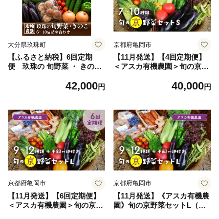
大分県玖珠町
京都府亀岡市
【ふるさと納税】6回定期
【11月発送】【4回定期便】
便 玖珠の 旬野菜 ・ きのこ
＜アスカ有機農園＞旬の京野
6-10品 詰め合わせ ｜ 大分県
菜セットS＊毎月お届け全4回
42,000
40,000
玖珠町 野菜 きのこ 旬 定期便
《定期便 野菜 やさい セット
円
円
冷蔵 産地直送 新鮮 お取り寄
新鮮 詰合せ 旬 野菜定期便 野
せ
菜詰め合わせ 野菜セット 京
野菜 旬の野菜 新鮮野菜 有機
野菜 無農薬野菜 野菜定期便
野菜 定期便 やさい 定期便 野
菜セット やさいセット 春野
菜 夏野菜 秋野菜 冬野菜 旬 4
ヶ月 京野菜定期便 有機野菜
定期便 旬野菜定期便 無農薬
野菜定期便》
京都府亀岡市
京都府亀岡市
【11月発送】【6回定期便】
【11月発送】《アスカ有機農
＜アスカ有機農園＞旬の京野
園》旬の京野菜セットL（平
菜セットL（平飼い卵付）＊
飼い卵付）《野菜 やさい セ