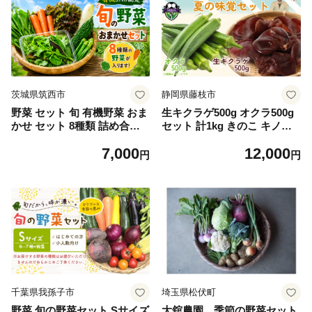
茨城県筑西市
静岡県藤枝市
野菜 セット 旬 有機野菜 おま
生キクラゲ500g オクラ500g
かせ セット 8種類 詰め合わ
セット 計1kg きのこ キノコ
せ 野菜セット やさい ベビー
キクラゲ きくらげ おくら 野
7,000
12,000
リーフ レタス にんじん ねぎ
菜 生きくらげ やさい さのさ
円
円
小松菜 ほうれん草 野菜ステ
んち JGAP認証農場 国産 調
ィック オクラ 大根 ヤサイ ya
理 中華 スープ 肉巻き 天ぷら
sai 旬の野菜セット 7000円 新
夏 静岡県 藤枝市
鮮 茨城県 筑西
千葉県我孫子市
埼玉県松伏町
野菜 旬の野菜セット Sサイズ
大舘農園 季節の野菜セット