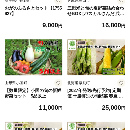
埼玉県小鹿野町
兵庫県三田市
おがのふるさとセット【1755
三田米と旬の夏野菜詰め合わ
827】
せBOX [パスカルさんだ 兵庫
県 三田市 3d28bae660051] 三
9,000
16,800
田米 米 新米 白米 今摺米 野
円
円
菜 野菜詰め合わせ 野菜セッ
ト 旬の野菜 夏野菜 産地直送
クール便 詰め合わせ 冷蔵 期
間限定 数量限定
山形県小国町
北海道幕別町
【数量限定】小国の旬の新鮮
[2027年発送/先行予約] 定期
野菜セット 5品以上
便 十勝幕別の旬野菜 春夏 2
回お届け（アスパラガス 800
11,000
25,000
g・とうもろこし 6本） [北王
円
円
農林] 【 アスパラ アスパラガ
ス グリーン ハウス 恵味ゴー
ルド とうもろこし とうきび
コーン 野菜 甘い 北海道 十勝