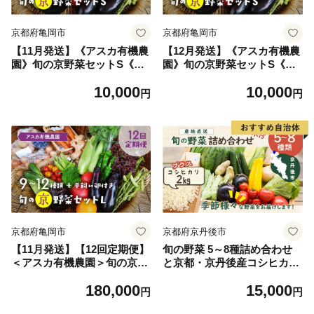
卵 たまご タマゴ 玉子 4ヶ
無農薬野菜野菜セット 平飼い
月》
卵野菜セット》
京都府亀岡市
京都府亀岡市
【11月発送】《アスカ有機農
【12月発送】《アスカ有機農
園》旬の京野菜セットS《野
園》旬の京野菜セットS《野
菜 やさい セット 新鮮 詰合せ
菜 やさい セット 新鮮 詰合せ
10,000
10,000
旬 野菜定期便 野菜詰め合わ
旬 野菜定期便 野菜詰め合わ
円
円
せ 野菜セット 京野菜 旬の野
せ 野菜セット 京野菜 旬の野
菜 新鮮野菜 有機野菜 無農薬
菜 新鮮野菜 有機野菜 無農薬
野菜 やさい 野菜セット やさ
野菜 やさい 野菜セット やさ
いセット 春野菜 夏野菜 秋野
いセット 春野菜 夏野菜 秋野
菜 冬野菜 旬 京野菜野菜セッ
菜 冬野菜 旬 京野菜野菜セッ
ト 旬野菜セット 有機野菜野
ト 旬野菜セット 有機野菜野
菜セット 無農薬野菜野菜セッ
菜セット 無農薬野菜野菜セッ
ト 春野菜野菜セット 夏野菜
ト 春野菜野菜セット 夏野菜
野菜セット 秋野菜野菜セット
野菜セット 秋野菜野菜セット
冬野菜野菜セット》
冬野菜野菜セット》
京都府亀岡市
京都府京丹後市
【11月発送】【12回定期便】
旬の野菜 5～8種詰め合わせ
＜アスカ有機農園＞旬の京野
と京都・京丹後産コシヒカリ
菜セットL（平飼い卵付）＊
2kgセット 国産 新鮮 お試し
180,000
15,000
毎月お届け全12回《定期便
おまかせ お楽しみ 京野菜
円
円
野菜 やさい セット 新鮮 詰合
朝採れ 季節の野菜 食品 お取