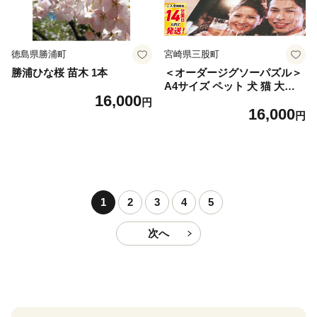
徳島県勝浦町
宮崎県三股町
勝浦ひな桜 苗木 1本
＜オーダージグソーパズル＞
A4サイズ ペット 犬 猫 大切
16,000
な人 友人 友達 家族 子ども
円
16,000
赤ちゃん 家族 旅行 思い出 写
円
真 内祝い 誕生日 入学 卒業
結婚 出産 還暦 退職 記念品
お祝い 特別な贈り物 オリジ
ナル プレゼント ギフト スピ
ード発送【MI667-jt】【情報
図書館】
1
2
3
4
5
次へ