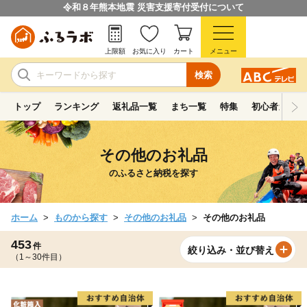
令和８年熊本地震 災害支援寄付受付について
上限額
お気に入り
カート
メニュー
検索
トップ
ランキング
返礼品一覧
まち一覧
特集
初心者ガイド
その他のお礼品
のふるさと納税を探す
ホーム
ものから探す
その他のお礼品
その他のお礼品
453
件
絞り込み・並び替え
（1～30件目）