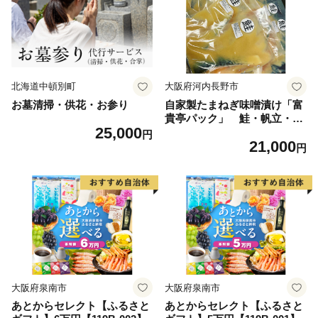
北海道中頓別町
大阪府河内長野市
お墓清掃・供花・お参り
自家製たまねぎ味噌漬け「富
貴亭パック」 鮭・帆立・牛
25,000
肉・豚肉・鶏肉各2パック
円
21,000
計10パックセット 新鮮 味噌
円
独自製法 無添加 無着色 奥河
内 河内長野市 おばな旅館
大阪府泉南市
大阪府泉南市
あとからセレクト【ふるさと
あとからセレクト【ふるさと