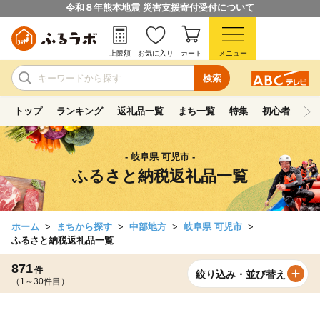
令和８年熊本地震 災害支援寄付受付について
上限額
お気に入り
カート
メニュー
検索
トップ
ランキング
返礼品一覧
まち一覧
特集
初心者ガイド
- 岐阜県 可児市 -
ふるさと納税返礼品一覧
ホーム
まちから探す
中部地方
岐阜県 可児市
ふるさと納税返礼品一覧
871
件
絞り込み・並び替え
（1～30件目）