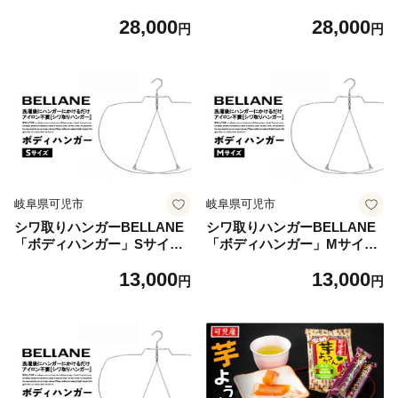
ンガー＋パンツハンガー３点
ンガー＋パンツハンガー３点
28,000
28,000
セット」Mサイズ 【ハンガー
セット」Lサイズ 【ハンガー
円
円
シワ取り アイロンいらず 洗
シワ取り アイロンいらず 洗
濯用品 雑貨 ステンレス製 耐
濯用品 雑貨 ステンレス製 耐
久性】
久性】
岐阜県可児市
岐阜県可児市
シワ取りハンガーBELLANE
シワ取りハンガーBELLANE
「ボディハンガー」Sサイズ
「ボディハンガー」Mサイズ
【ハンガー シワ取り アイロ
【ハンガー シワ取り アイロ
13,000
13,000
ンいらず 洗濯用品 雑貨 ステ
ンいらず 洗濯用品 雑貨 ステ
円
円
ンレス製 耐久性】
ンレス製 耐久性】