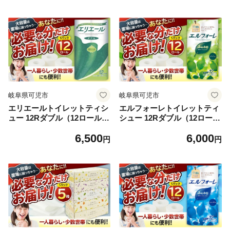
レンジ使用可 消耗品 日用品
電子レンジ使用可 消耗品 日
吸収 長持ち 破れにくい キッ
用品 吸収 長持ち 破れにくい
チン用品 生活必需品 料理 掃
キッチン用品 生活必需品 料
除 新生活 備蓄 防災 岐阜県
理 掃除 新生活 備蓄 防災 岐
可児市 】
阜県 可児市 】
岐阜県可児市
岐阜県可児市
エリエールトイレットティシ
エルフォーレトイレットティ
ュー 12Rダブル（12ロール×1
シュー 12Rダブル（12ロール
パック） 【 トイレットペー
×1パック） 【 トイレットペ
6,500
6,000
パー 香り付き 30m巻 日用品
ーパー ダブル 日用品 トイレ
円
円
トイレ 新生活 備蓄 防災 消耗
フローラル 香り付き パルプ1
品 生活雑貨 生活用品 ストッ
00%（FSC認証） 新生活 備
ク パルプ100％ 岐阜県 可児
蓄 防災 消耗品 生活雑貨 生活
市 】
用品 】