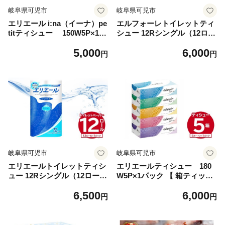
岐阜県可児市
岐阜県可児市
エリエール i:na（イーナ）pe
エルフォーレトイレットティ
titティシュー 150W5P×1パ
シュー 12Rシングル（12ロー
ック 【 ボックス ティッシュ
ル×1パック） 【 トイレット
5,000
6,000
ペーパー ボックスティッシュ
ペーパー パルプ100% ふんわ
円
円
箱ティッシュ 日用品 新生活
り 優しい 肌触り 花の香り さ
備蓄 防災 消耗品 生活雑貨 生
わやか 日用品 消耗品 生活雑
活用品 ストック パルプ100％
貨 生活用品 備蓄 防災 岐阜県
】
可児市 】
岐阜県可児市
岐阜県可児市
エリエールトイレットティシ
エリエールティシュー 180
ュー 12Rシングル（12ロール
W5P×1パック 【 箱ティッシ
×1パック） 【 トイレットペ
ュ ボックスティッシュ ティ
6,500
6,000
ーパー 香り付き 55m巻 日用
ッシュペーパー 日用品 新生
円
円
品 トイレ 新生活 備蓄 防災
活 備蓄 防災 消耗品 生活雑貨
消耗品 生活雑貨 生活用品 ス
生活用品 ストック パルプ10
トック パルプ100％ 岐阜県
0％ 岐阜県 可児市 】