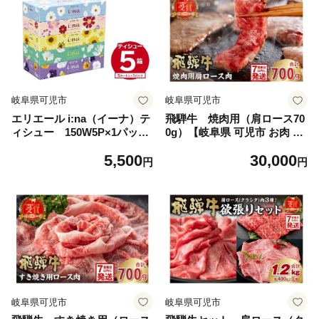
可児市 】
岐阜県可児市
岐阜県可児市
エリエール i:na（イーナ）テ
飛騨牛 焼肉用（肩ロース70
ィシュー 150W5P×1パック
0g）【岐阜県 可児市 お肉 肉
【 ボックス ティッシュ ペー
牛肉 焼肉 和牛 ブランド牛 ブ
5,500
30,000
パー 箱ティッシュ 岐阜県 可
ランド和牛 柔らかい 濃厚 赤
円
円
児市 日用品 新生活 備蓄 防災
身肉 霜降り 冷凍 肩ロース肉
消耗品 生活雑貨 生活用品 ス
甘味 香り 旨味 お取り寄せ グ
トック パルプ100％ 】
ルメ 】
岐阜県可児市
岐阜県可児市