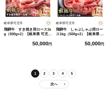
岐阜県可児市
岐阜県可児市
飛騨牛 すき焼き用ロース1k
飛騨牛 しゃぶしゃぶ用ロー
g（500g×2）【岐阜県 可児市
ス1kg（500g×2）【岐阜県 可
お肉 肉 牛肉 ロース 和牛 ブ
児市 お肉 肉 牛肉 肉質 柔ら
50,000
50,000
ランド ブランド牛 国産 岐阜
かい しゃぶしゃぶ 牛ロース
円
円
県産 冷凍 お取り寄せ グルメ
濃厚 とろける 霜降り 甘味 塩
】
コショウ 肉本来 旨味 冷凍 牛
しゃぶ 牛 パック 】
1
2
3
4
5
次へ