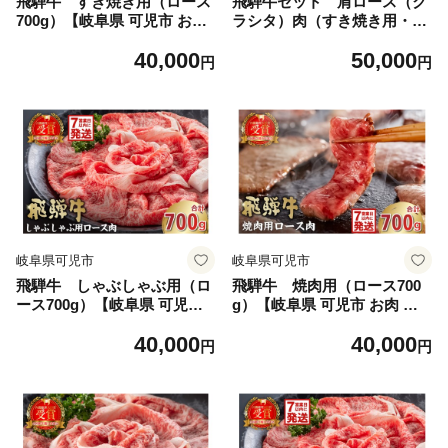
飛騨牛 すき焼き用（ロース
飛騨牛セット 肩ロース（ク
700g）【岐阜県 可児市 お肉
ラシタ）肉（すき焼き用・し
肉 牛ロース すき焼き 冷凍 濃
ゃぶしゃぶ用・焼き肉用）各
40,000
50,000
厚 とろける 甘味 鍋 お鍋 牛
400g【岐阜県 可児市 お肉 肉
円
円
肉 霜降り 塩 胡椒 本来の旨味
牛肉 ブランド牛 ブランド和
柔らかい お取り寄せ グルメ
牛 柔らかい 旨味 霜降り お取
】
り寄せ グルメ】
岐阜県可児市
岐阜県可児市
飛騨牛 しゃぶしゃぶ用（ロ
飛騨牛 焼肉用（ロース700
ース700g）【岐阜県 可児市
g）【岐阜県 可児市 お肉 肉
お肉 肉 牛肉 ロース肉 和牛
牛肉 ロース肉 和牛 ブランド
40,000
40,000
ブランド牛 ブランド和牛 柔
牛 ブランド和牛 焼肉 柔らか
円
円
らかい 濃厚 霜降り 旨味 しゃ
い 濃厚 霜降り 甘味 香り 冷
ぶしゃぶ 冷凍 お取り寄せ グ
凍 お取り寄せ グルメ 】
ルメ 】