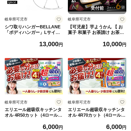
受付前
岐阜県可児市
岐阜県可児市
シワ取りハンガーBELLANE
【可児産】芋ようかん 【 お
「ボディハンガー」Lサイズ
菓子 和菓子 お茶請け お茶菓
【ハンガー シワ取り アイロ
子 スイーツ おやつ シンプル
13,000
10,000
ンいらず 洗濯用品 雑貨 ステ
さつまいも 安納芋 可児そだ
円
円
ンレス製 耐久性】
ち 】
岐阜県可児市
岐阜県可児市
エリエール超吸収キッチンタ
エリエール超吸収キッチンタ
オル 4R50カット（4ロール×1
オル 4R70カット（4ロール×1
パック）【 キッチンペーパー
パック）【 キッチンペーパー
6,000
6,000
ペーパータオル 超吸収 電子
ペーパータオル 1.4倍 超吸収
円
円