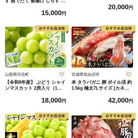
す 茹でたて 釜揚げ しらす 無
20,000
着色 安心 安全 赤穂の塩 新鮮
円
15,000
国産 海の幸 海鮮 魚介 紀州湯
円
浅湾直送 まるとも海産 お取
り寄せ 和歌山県 湯浅町 送料
無料_C6035n
山形県河北町
宮城県気仙沼市
【令和8年産】 ぶどう シャイ
本 タラバガニ 脚 ボイル済 約
ンマスカット 2房入り（1房6
1.5kg 極太7Lサイズ [カネダ
00g前後） 秀品 山形県河北町
イ 宮城県 気仙沼市 2056432
18,000
42,000
産【山形eLab】 ka074-023-r
6] カニ かに 蟹 たらばがに た
円
円
8
らば蟹 タラバ蟹 たらば タラ
バ ボイル