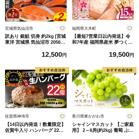
宮城県気仙沼市
福岡県大木町
訳あり 銀鮭 切身 約2kg [宮城
【最短7営業日以内発送】令
東洋 宮城県 気仙沼市 205649
和7年産 福岡県産米 夢つくし
91] 鮭 魚介類 海鮮 訳アリ 規
15kg 精米 ※北海道・沖縄・
12,500
19,500
格外 不揃い さけ サケ 鮭切身
離島は配送不可
円
円
シャケ 切り身 冷凍 家庭用 お
かず 弁当 支援 サーモン 銀鮭
切り身 魚 わけあり
佐賀県神埼市
香川県東かがわ市
【14日以内発送！数量限定】
シャインマスカット 【ご家庭
佐賀牛入り ハンバーグ 22個
用】 2～6房(約2kg) 葡萄 ぶど
2.6kg(120g×22個)【佐賀牛 黒
う ブドウ フルーツ 果物 くだ