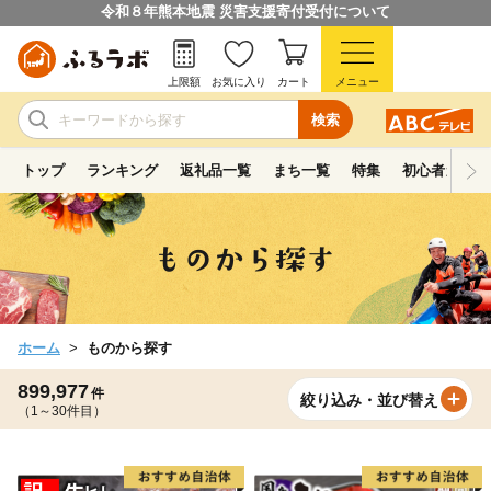
令和８年熊本地震 災害支援寄付受付について
上限額
お気に入り
カート
メニュー
検索
トップ
ランキング
返礼品一覧
まち一覧
特集
初心者ガイド
ホーム
ものから探す
899,977
件
絞り込み・並び替え
（1～30件目）