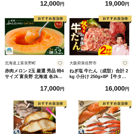
12,000
19,000
毛和牛 ブランド牛 九州 ハン
もの 果実 旬の果物 旬のフル
円
円
バーグ 牛肉 豚肉 国産 お弁当
ーツ 香川 香川県 東かがわ市
おかず 惣菜 おすすめ 人気】
(H083106)
北海道上富良野町
大阪府泉佐野市
赤肉メロン 2玉 厳選 秀品 特4
ねぎ塩 牛たん（成型）合計 2
サイズ 富良野 北海道 各2kg
kg 小分け 250g×8P【牛タン
～2.6kg 2玉 セット ファーム
牛肉 焼肉用 薄切り 訳あり サ
17,000
16,000
富良野 メロン めろん 果物 く
イズ不揃い】
円
円
だもの フルーツ デザート 旬
の果物 旬のフルーツ