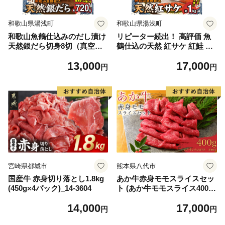
和歌山県湯浅町
和歌山県湯浅町
和歌山魚鶴仕込みのだし漬け
リピーター続出！ 高評価 魚
天然銀だら切身8切（真空パ
鶴仕込の天然 紅サケ 紅鮭 鮭
ック入） 約720g 小分け 独自
サーモン 切身 切り身 約1kg
13,000
17,000
製法 良質な脂 ふっくら 柔ら
レビュー高評価 小分け 真空
円
円
かい 身質 甘み 旨味 白身魚の
パック 梅酒 真昆布 使用 だし
トロ 梅酒 北海道南産 真こん
まろやか 天然 鮭 魚 海の幸
ぶ だし漬け 煮付け ムニエル
海鮮 魚介 食品 食べ物 おかず
味噌漬け 鍋物 冷凍 湯浅町 送
お弁当 水産加工品 冷凍 グル
料無料_G7334
メ お取り寄せ 和歌山県 湯浅
町 送料無料_G7317
宮崎県都城市
熊本県八代市
国産牛 赤身切り落とし1.8kg
あか牛赤身モモスライスセッ
(450g×4パック)_14-3604
ト (あか牛モモスライス400
g、あか牛のたれ200ml付き)
14,000
17,000
円
円