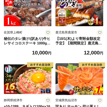
佐賀県上峰町
鹿児島県鹿屋市
秘伝のタレ漬け!(訳あり)牛ヒ
【10/1(木)より寄附金額改定
レサイコロステーキ 1000g
予定】【期間限定】鹿児島県
【B-1098-AS】
大隅産うなぎ蒲焼4尾（400
10,000
12,000
g） KN007-023
円
円
静岡県焼津市
宮城県気仙沼市
a10-1289 ネギトロ100g×16
訳あり サーモン 切り落とし