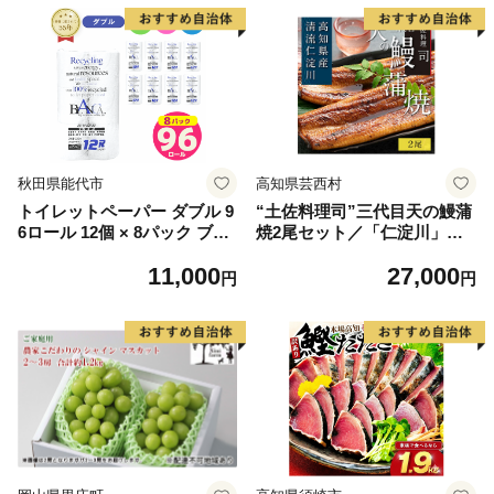
秋田県能代市
高知県芸西村
トイレットペーパー ダブル 9
“土佐料理司”三代目天の鰻蒲
6ロール 12個 × 8パック ブラ
焼2尾セット／「仁淀川」水
ンカ 再生紙 100％ 芯あり 日
系の地下水使用 完全無投薬養
11,000
27,000
用品 消耗品 無香料 生活用品
殖 国産・高知県産〈高知市共
円
円
備蓄 秋田県 能代市 送料無料
通返礼品〉うなぎ 真空パック
《能代製紙》
（ウナギう・たれセット）