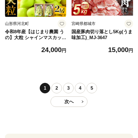
山形県河北町
宮崎県都城市
令和8年産【はじまり農園 う
国産豚肉切り落とし5Kg(うま
の】大粒 シャインマスカット
味加工)_MJ-3647
２房（約700g×2房） 山形県
24,000
15,000
河北町産 【河北町観光物産協
円
円
会】 ka002-004-r8
1
2
3
4
5
次へ