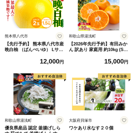
熊本県八代市
和歌山県湯浅町
【先行予約】 熊本県八代市産
【2026年先行予約】有田みか
晩白柚 （ばんぺいゆ） Lサイ
ん 訳あり 家庭用 約10kg (S
ズ 2玉 柑橘 みかん 果物 くだ
S、Sサイズ) みかん 温州みか
12,000
15,000
もの フルーツ おやつ 特産 熊
ん フルーツ 柑橘 果物 果実
円
円
本県 八代市 【2026年12月上
ジューシー 人気 国産 食べ物
旬より順次発送】
和歌山県 湯浅町 送料無料_ZJ
6098
和歌山県湯浅町
大阪府貝塚市
優良県産品 認定 釜揚げしら
ワケあり水なす２０個