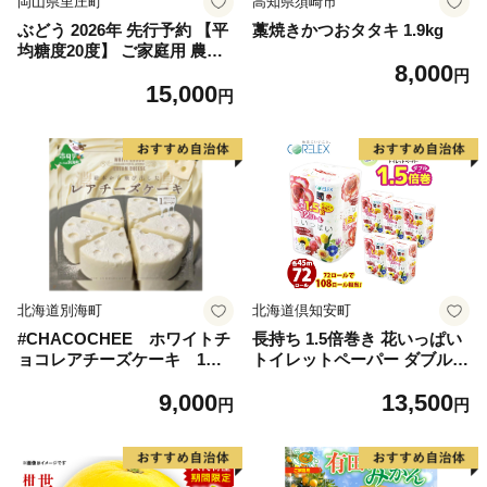
岡山県里庄町
高知県須崎市
ぶどう 2026年 先行予約 【平
藁焼きかつおタタキ 1.9kg
均糖度20度】 ご家庭用 農家
8,000
こだわりの シャイン マスカ
円
15,000
ット 2～3房 合計約1.2kg ブ
円
ドウ 葡萄 岡山県産 国産 フル
ーツ 果物 【 Nini farm 農家
直送 】
北海道別海町
北海道倶知安町
#CHACOCHEE ホワイトチ
長持ち 1.5倍巻き 花いっぱい
ョコレアチーズケーキ 1ホ
トイレットペーパー ダブル 4
ール(直径15cm)（北海道,別
5ｍ 計72ロール 全18種 花柄
9,000
13,500
海町,チーズ,ちーず,チーズケ
プリント ハーブ 香り付き 日
円
円
ーキ,ふるさと納税）
本製 まとめ買い 防災 常備品
ペーパー エコ 日用雑貨 消耗
品 備蓄 送料無料 北海道 倶知
安町 日用品