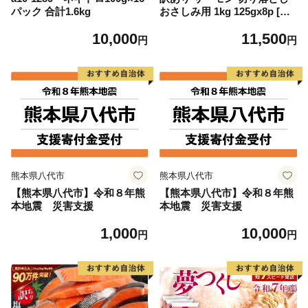
パック 合計1.6kg
おさしみ用 1kg 125gx8p [足
利本店 宮城県 気仙沼市 2056
10,000
11,500
4313] 魚 魚介類 鮭 お刺し身
円
円
刺し身 刺身 生 生食 個包装
チリ銀鮭 銀鮭 海鮮 海鮮丼 魚
介
熊本県八代市
熊本県八代市
【熊本県八代市】令和８年熊
【熊本県八代市】令和８年熊
本地震 災害支援
本地震 災害支援
1,000
10,000
円
円