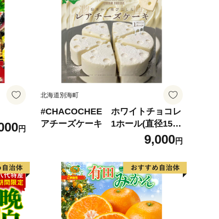
北海道別海町
#CHACOCHEE ホワイトチョコレ
アチーズケーキ 1ホール(直径15c
000
円
m)（北海道,別海町,チーズ,ちーず,
9,000
円
チーズケーキ,ふるさと納税）