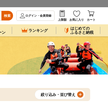
検索
ログイン・会員登録
上限額
お気に入り
カート
はじめての
ランキング
ーン
ふるさと納税
絞り込み・並び替え