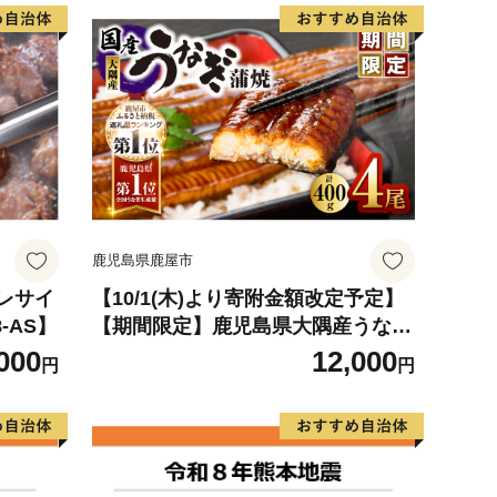
鹿児島県鹿屋市
ヒレサイ
【10/1(木)より寄附金額改定予定】
8-AS】
【期間限定】鹿児島県大隅産うなぎ
蒲焼4尾（400g） KN007-023
000
12,000
円
円