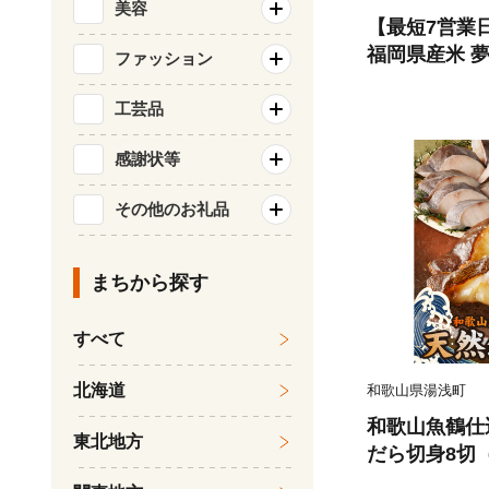
美容
【最短7営業
福岡県産米 夢つ
ファッション
北海道・沖縄
工芸品
感謝状等
その他のお礼品
まちから探す
すべて
北海道
和歌山県湯浅町
和歌山魚鶴仕
東北地方
だら切身8切（
0g 小分け 