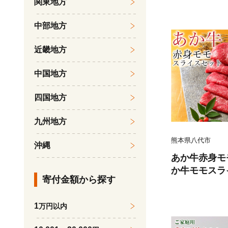
関東地方
くら 柔らかい
魚のトロ 梅酒
中部地方
だし漬け 煮付
鍋物 冷凍 湯浅
近畿地方
中国地方
四国地方
九州地方
熊本県八代市
沖縄
あか牛赤身モ
か牛モモスラ
寄付金額から探す
たれ200ml付
1
万円以内