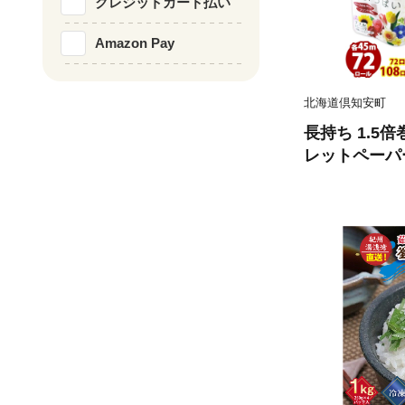
クレジットカード払い
Amazon Pay
北海道倶知安町
長持ち 1.5
レットペーパー
ール 全18種
香り付き 日本
備品 ペーパー
備蓄 送料無料
品