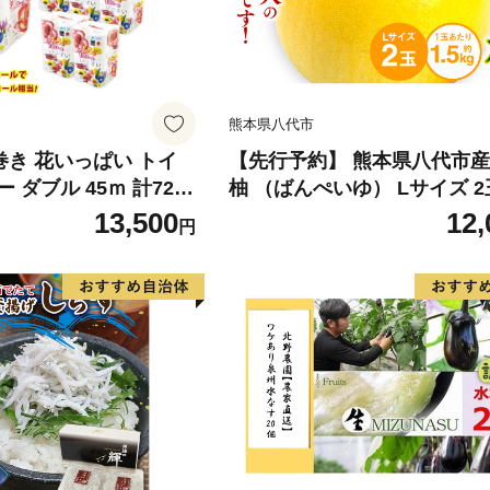
熊本県八代市
倍巻き 花いっぱい トイ
【先行予約】 熊本県八代市産
 ダブル 45ｍ 計72ロ
柚 （ばんぺいゆ） Lサイズ 2
 花柄 プリント ハーブ
橘 みかん 果物 くだもの フ
13,500
12,
円
製 まとめ買い 防災 常
おやつ 特産 熊本県 八代市 【2
 エコ 日用雑貨 消耗品
年12月上旬より順次発送】
 北海道 倶知安町 日用