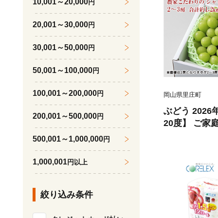
10,001～20,000
円
20,001～30,000
円
30,001～50,000
円
50,001～100,000
円
100,001～200,000
円
岡山県里庄町
ぶどう 202
200,001～500,000
円
20度】 ご家
ャイン マスカ
500,001～1,000,000
円
2kg ブドウ 
ーツ 果物 【 N
1,000,001
円以上
絞り込み条件