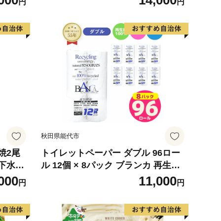
000
14,000
円
円
 使用
の幸 海
お弁当
り寄せ
317
秋田県能代市
焼2尾
トイレットペーパー ダブル 96ロー
下水使
ル 12個 × 8パック ブランカ 再生紙
知県産
100％ 芯あり 日用品 消耗品 無香料
000
11,000
円
円
 真空
生活用品 備蓄 秋田県 能代市 送料無
ット）
料 《能代製紙》