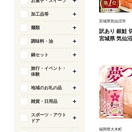
お菓子・スイーツ
加工品等
宮城県気仙沼市
麺類
訳あり 銀鮭 切
宮城県 気仙沼市 
調味料・油
類 海鮮 訳ア
サケ 鮭切身 
鍋セット
庭用 おかず 
鮭切り身 魚 
旅行・イベント・
体験
地域のお礼の品
雑貨・日用品
スポーツ・アウト
ドア
福岡県大木町