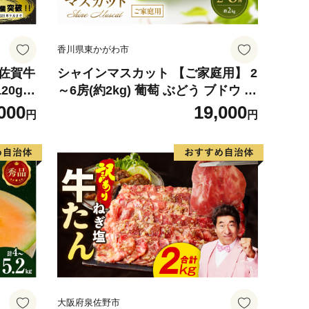
香川県東かがわ市
】佐賀牛
シャインマスカット 【ご家庭用】 2
20g×
～6房(約2kg) 葡萄 ぶどう ブドウ フ
ランド牛
ルーツ 果物 くだもの 果実 旬の果物
000
19,000
円
円
産 お
旬のフルーツ 香川 香川県 東かがわ
気】(H
市
大阪府泉佐野市