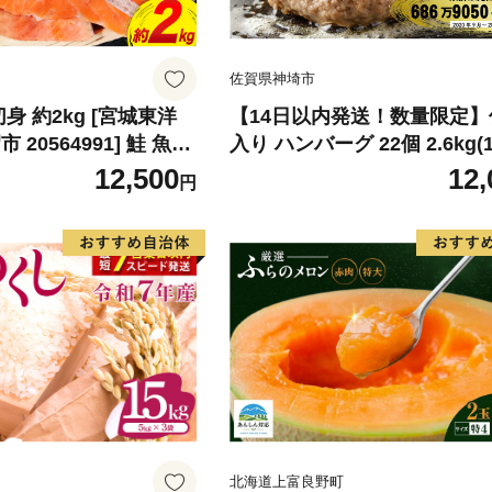
佐賀県神埼市
身 約2kg [宮城東洋
【14日以内発送！数量限定
20564991] 鮭 魚介
入り ハンバーグ 22個 2.6kg(1
リ 規格外 不揃い さけ
22個)【佐賀牛 黒毛和牛 ブ
12,500
12,
円
シャケ 切り身 冷凍 家
九州 ハンバーグ 牛肉 豚肉 国
弁当 支援 サーモン 銀
弁当 おかず 惣菜 おすすめ 人
わけあり
083106)
北海道上富良野町