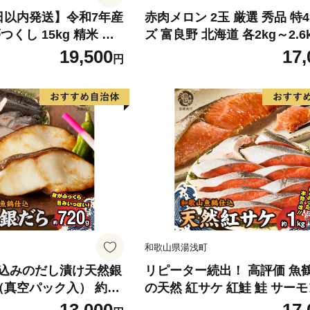
日以内発送】令和7年産
赤肉メロン 2玉 厳選 秀品 特
くし 15kg 精米 ※
ズ 富良野 北海道 各2kg～2.6k
・離島は配送不可
セット ファーム富良野 メロン
19,500
17,
円
ん 果物 くだもの フルーツ 
旬の果物 旬のフルーツ
和歌山県湯浅町
込みのだし漬け天然銀
リピーター続出！ 高評価 魚
真空パック入） 約72
の天然 紅サケ 紅鮭 鮭 サーモ
独自製法 良質な脂 ふっ
身 切り身 約1kg レビュー高