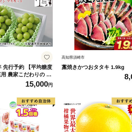
高知県須崎市
6年 先行予約 【平均糖度
藁焼きかつおタタキ 1.9kg
庭用 農家こだわりの シ
8,
ット 2～3房 合計約1.
15,000
円
葡萄 岡山県産 国産 フル
ini farm 農家 直送 】