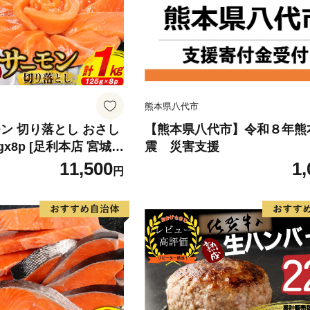
熊本県八代市
ン 切り落とし おさし
【熊本県八代市】令和８年熊
5gx8p [足利本店 宮城県
震 災害支援
4313] 魚 魚介類 鮭 お
11,500
1,
円
 刺身 生 生食 個包装
 海鮮 海鮮丼 魚介