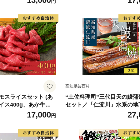
13,000
17,
円
 身質 甘み 旨味 白身
分け 真空パック 梅酒 真昆布
 北海道南産 真こんぶ
だし まろやか 天然 鮭 魚 海
け ムニエル 味噌漬け
鮮 魚介 食品 食べ物 おかず 
町 送料無料_G7334
水産加工品 冷凍 グルメ お取
和歌山県 湯浅町 送料無料_G7
高知県芸西村
モスライスセット (あ
“土佐料理司”三代目天の鰻蒲
イス400g、あか牛の
セット／「仁淀川」水系の地
き)
用 完全無投薬養殖 国産・高
17,000
27,
円
〈高知市共通返礼品〉うなぎ
パック （ウナギう・たれセ