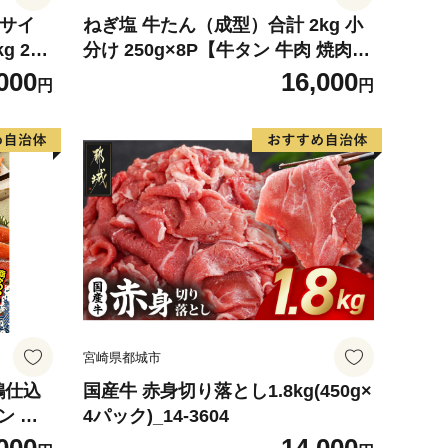
4サイ
ねぎ塩 牛たん（成型）合計 2kg 小
g 2玉
分け 250g×8P【牛タン 牛肉 焼肉用
 めろ
薄切り 訳あり サイズ不揃い】
000
16,000
円
円
デザート
宮崎県都城市
鶴仕込
国産牛 赤身切り落とし1.8kg(450g×
ン 切
4パック)_14-3604
評価 小