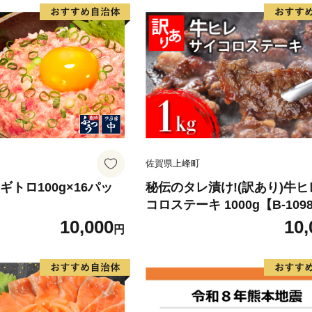
佐賀県上峰町
 ネギトロ100g×16パッ
秘伝のタレ漬け!(訳あり)牛
コロステーキ 1000g【B-109
10,000
10,
円