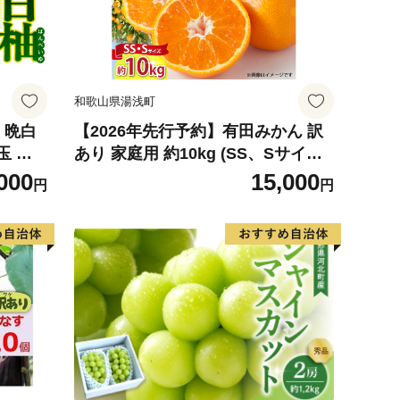
和歌山県湯浅町
 晩白
【2026年先行予約】有田みかん 訳
玉 柑
あり 家庭用 約10kg (SS、Sサイズ)
ルーツ
みかん 温州みかん フルーツ 柑橘 果
000
15,000
円
円
026
物 果実 ジューシー 人気 国産 食べ
物 和歌山県 湯浅町 送料無料_ZJ60
98