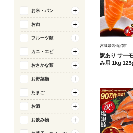
お米・パン
お肉
フルーツ類
宮城県気仙沼市
カニ・エビ
訳あり サーモ
み用 1kg 12
おさかな類
気仙沼市 2056
刺し身 刺し身
お野菜類
チリ銀鮭 銀鮭
たまご
お酒
お飲み物