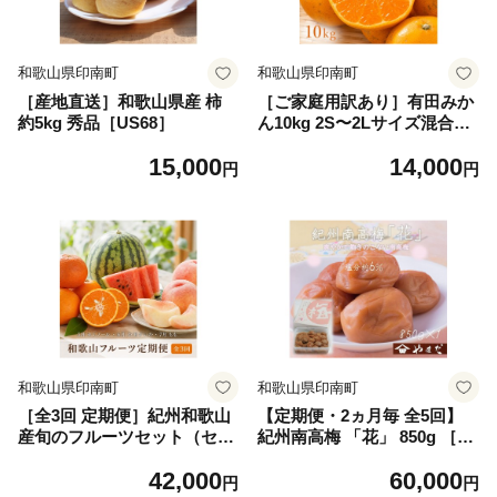
和歌山県印南町
和歌山県印南町
［産地直送］和歌山県産 柿
［ご家庭用訳あり］有田みか
約5kg 秀品［US68］
ん10kg 2S〜2Lサイズ混合
［UT152］
15,000
14,000
円
円
和歌山県印南町
和歌山県印南町
［全3回 定期便］紀州和歌山
【定期便・2ヵ月毎 全5回】
産旬のフルーツセット（セミ
紀州南高梅 「花」 850g ［Y
ノール・スイカ・桃）［UT1
M8］
42,000
60,000
51］
円
円