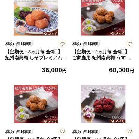
和歌山県印南町
和歌山県印南町
【定期便・3ヵ月毎 全3回】
【定期便・2ヵ月毎 全5回】
紀州南高梅 しそプレミアム 8
ご家庭用 紀州南高梅 うす塩
50g ［YM14］
つぶれ 700g×2 ［YM15］
36,000
60,000
円
円
和歌山県印南町
和歌山県印南町