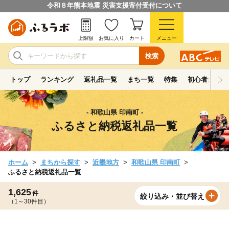
令和８年熊本地震 災害支援寄付受付について
上限額
お気に入り
カート
メニュー
検索
トップ
ランキング
返礼品一覧
まち一覧
特集
初心者ガイド
- 和歌山県 印南町 -
ふるさと納税返礼品一覧
ホーム
まちから探す
近畿地方
和歌山県 印南町
ふるさと納税返礼品一覧
1,625
件
絞り込み・並び替え
（1～30件目）