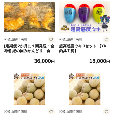
和歌山県印南町
和歌山県印南町
[定期便 2か月に１回発送・全
超高感度ウキ 3セット 【YK
3回] 紀の国みかんどり 食べ
釣具工房】
比べセット（特撰唐揚げ・フ
36,000
18,000
ライドチキン・グリルチキ
円
円
ン）
和歌山県印南町
和歌山県印南町