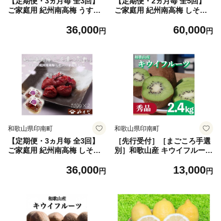
【定期便・3ヵ月毎 全3回】
【定期便・2ヵ月毎 全5回】
ご家庭用 紀州南高梅 うす塩
ご家庭用 紀州南高梅 しそ漬
つぶれ 700g×2 ［YM15］
つぶれ 700g×2 ［YM16］
36,000
60,000
円
円
和歌山県印南町
和歌山県印南町
【定期便・3ヵ月毎 全3回】
［先行受付］［まごころ手選
ご家庭用 紀州南高梅 しそ漬
別］和歌山産 キウイフルーツ
つぶれ 700g×2 ［YM16］
約2.4kg 秀品［US69］
36,000
13,000
円
円