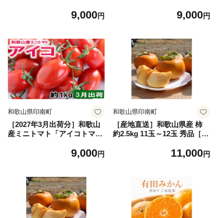
ト」約1kg（M・Lサイズおま
ト」約1kg（M・Lサイズおま
9,000
9,000
かせ） ［TM263］
かせ） ［TM264］
円
円
和歌山県印南町
和歌山県印南町
［2027年3月出荷分］和歌山
［産地直送］和歌山県産 柿
産ミニトマト「アイコトマ
約2.5kg 11玉～12玉 秀品［U
ト」約1kg（M・Lサイズおま
S67］
9,000
11,000
かせ） ［TM265］
円
円