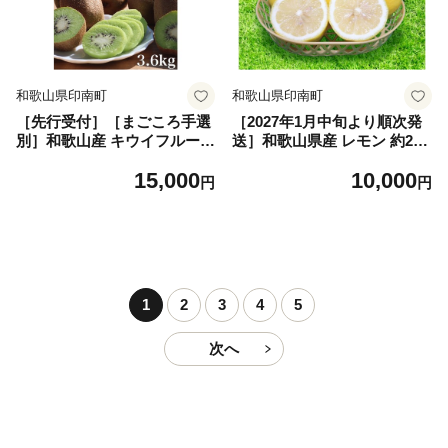
和歌山県印南町
和歌山県印南町
［先行受付］［まごころ手選
［2027年1月中旬より順次発
別］和歌山産 キウイフルーツ
送］和歌山県産 レモン 約2.5
約3.6kg 秀品［US70］
kg 家庭用 （サイズ混合）
15,000
10,000
［まごころ手選別］［US7
円
円
1］
1
2
3
4
5
次へ