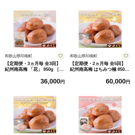
和歌山県印南町
和歌山県印南町
【定期便・3ヵ月毎 全3回】
【定期便・2ヵ月毎 全5回】
紀州南高梅 「花」 850g ［Y
紀州南高梅 はちみつ極 850g
M8］
［YM10］
36,000
60,000
円
円