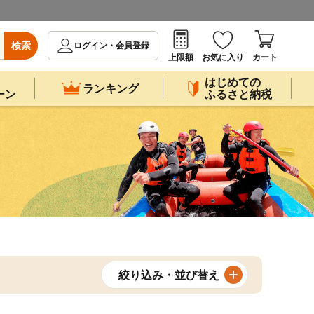
検索
ログイン・会員登録
上限額
お気に入り
カート
はじめての
ランキング
ーン
ふるさと納税
絞り込み・並び替え