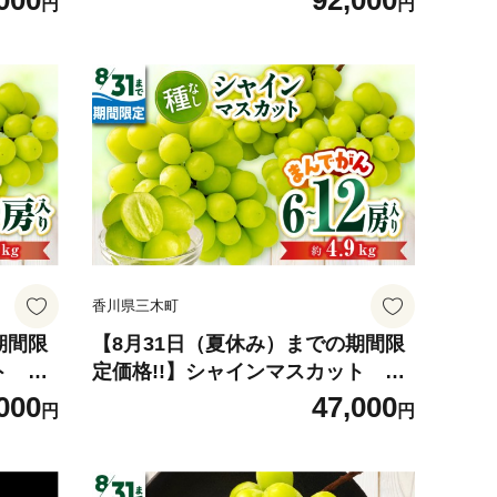
000
92,000
円
円
 果物
漆器山富 香川県 三木町 |_mk034-0
 香川県
26
節限定
139
香川県三木町
期間限
【8月31日（夏休み）までの期間限
ト 約
定価格!!】シャインマスカット ま
 マスカ
んでがん 約4.9kg | シャインマス
000
47,000
円
円
 フル
カット マスカット ぶどう ブドウ 葡
 国産
萄 果物 フルーツ 期間限定 新鮮 く
し 皮
だもの 国産 ギフト お裾分け 旬 人