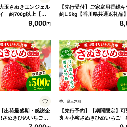
大玉さぬきエンジェル
【先行受付】ご家庭用香緑
イ 約700g以上【香
約1.5kg【香川県共通返礼品】 
品】|さぬき エンジェ
ウイ フルーツ 果物 香川県 香
9,000
8,
円
物 フルーツ 大玉 人気
ザート サラダ ヨーグルト ト
三木町 厳選 追熟 ジュ
グ 国産 季節限定 青果物 旬 
高い 先行受付 先行予
め |_mk006-133
 おすすめ|_mk006-1
香川県三木町
【出荷最盛期・感謝企
【先行予約】【期間限定】可
!!さぬきひめいちご
丸々小粒さぬきひめいちご 約
スイーツ いちご ストロベ
| スイーツ いちご ストロベリ