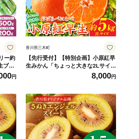
香川県三木町
リー約
【先行受付】【特別企画】小原紅早
|生ブル
生みかん「ちょっと大きな2Lサイ
良い フ
ズ」約5kg【香川県共通返礼品】 |
000
8,000
円
円
の果物
甘い みかん ミカン 柑橘 柑橘系 果
セット
物 フルーツ 青果 デザート グルメ
おすすめ 贈答 贈り物 ギフト プレゼ
ント 特産品 特産 取り寄せ ふるさと
果汁 人気 香川県 三木町 |_mk006-1
38