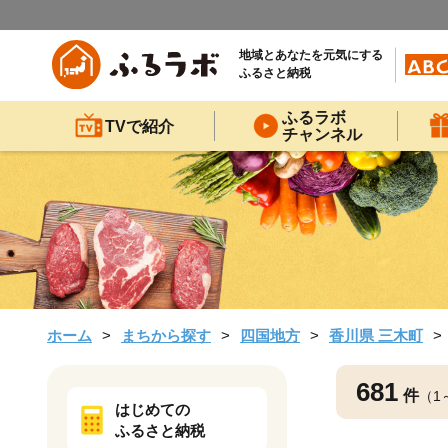
地域とあなたを元気にする
ふるさと納税
ふるラボ
TVで紹介
チャンネル
ホーム
まちから探す
四国地方
香川県 三木町
681
件
（1
はじめての
ふるさと納税