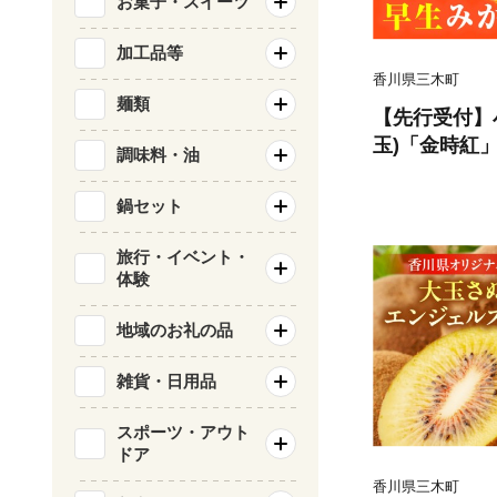
お菓子・スイーツ
加工品等
香川県三木町
麺類
【先行受付】
玉)「金時紅
調味料・油
礼品】 | 甘い
橘系 果物 フ
鍋セット
グルメ おすす
プレゼント 特
旅行・イベント・
体験
るさと 果汁 人
k006-137
地域のお礼の品
雑貨・日用品
スポーツ・アウト
ドア
香川県三木町