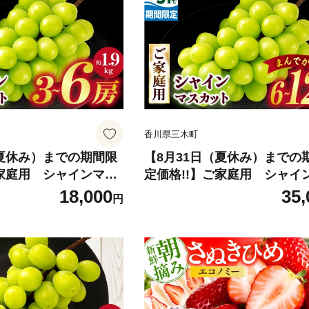
ごと食べられる ジューシー 
高い 先行受付 先行予約 季節
すすめ 旬の果物 香川 香川県
|_ mk006-127
香川県三木町
（夏休み）までの期間限
【8月31日（夏休み）までの
ご家庭用 シャインマス
定価格!!】ご家庭用 シャイ
kg | シャインマスカ
カット まんでがん 約4.9kg 
18,000
35,
円
ト ぶどう ブドウ 葡萄
ャインマスカット マスカット
 期間限定 新鮮 くだも
う ブドウ 葡萄 果物 フルーツ
ト お裾分け 旬 人気 種
限定 新鮮 くだもの 国産 ギフ
食べられる ジューシー
裾分け 旬 人気 種なし 皮ご
行受付 先行予約 季節
れる ジューシー 糖度が高い 
 旬の果物 香川 香川県
付 先行予約 季節限定 おすす