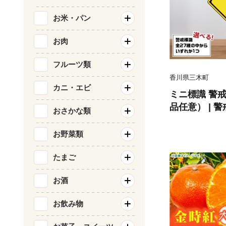
お米・パン
お肉
フルーツ類
香川県三木町
カニ・エビ
ミニ標識 警
品任意） | 
おさかな類
ア 室内 置物
ユニーク リア
お野菜類
通安全 香川県 三
たまご
お酒
お飲み物