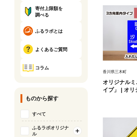
寄付上限額を
調べる
ふるラボとは
よくあるご質問
コラム
香川県三木町
オリジナルミ
イプ」 | オ
インテリア 室
ものから探す
材 ミニ ユニ
ゼント 交通安
すべて
k159-012
ふるラボオリジナ
ル