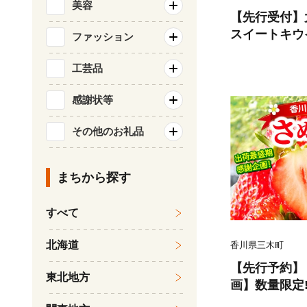
美容
【先行受付】
スイートキウ
ファッション
川県共通返礼
ルスイート 果
工芸品
香川 香川県 
感謝状等
ーシー 糖度が
約 季節限定 旬
その他のお礼品
34
まちから探す
すべて
北海道
香川県三木町
【先行予約】
東北地方
画】数量限定
約500g | 