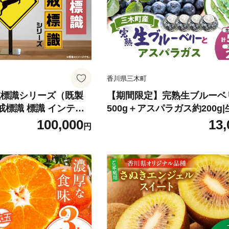
香川県三木町
戒標識シリーズ（既製
【期間限定】完熟生ブルーベ
警戒標識 標識 インテリ
500g＋アスパラガス約200g
 卓上サイズ 教材 ミニ
ーベリー 完熟 フルーツ 眼に
100,000
13,
円
ル 雑貨 プレゼント 交
レッシュ ジューシー 香り 旬
木町 |_mk159-009
香川県 三木町 アスパラガス 
|_mk173-006