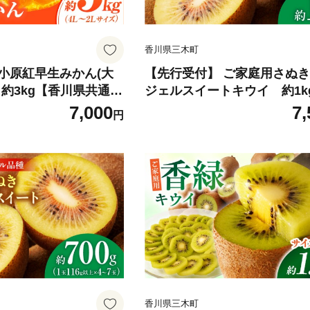
香川県三木町
小原紅早生みかん(大
【先行受付】 ご家庭用さぬ
」約3kg【香川県共通返
ジェルスイートキウイ 約1k
 みかん ミカン 柑橘 柑
川県共通返礼品】|さぬき エ
7,000
7,
円
ルーツ 青果 デザート
ルスイート 果物 フルーツ 人
め 贈答 贈り物 ギフト
香川県 三木町 厳選 追熟 ジ
産品 特産 取り寄せ ふ
糖度が高い 先行受付 先行予約
気 香川県 三木町 |_m
限定 旬 おすすめ 訳あり ご家
mk006-136
香川県三木町