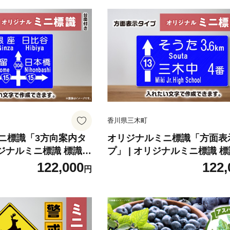
香川県三木町
ニ標識「3方向案内タ
オリジナルミニ標識「方面表
リジナルミニ標識 標識
プ」 | オリジナルミニ標識 標
内 置物 卓上サイズ 教
ンテリア 室内 置物 卓上サイ
122,000
122,
円
ーク リアル 雑貨 プレ
ミニ ユニーク リアル 雑貨 
全 香川県 三木町 |_m
ト 交通安全 香川県 三木町 |_m
-011