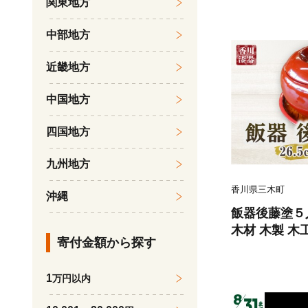
関東地方
リー さぬきひ
旬 果物 青果
中部地方
ト 香川県 デ
季節限定 旬 お
近畿地方
06-140
中国地方
四国地方
九州地方
香川県三木町
沖縄
飯器後藤塗５人
木材 木製 木
寄付金額から探す
漆器山富 香川県
25
1
万円以内