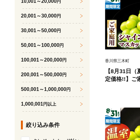
10,001～20,000
円
20,001～30,000
円
30,001～50,000
円
50,001～100,000
円
100,001～200,000
円
香川県三木町
【8月31日
200,001～500,000
円
定価格!!】
カット 約1.9
500,001～1,000,000
円
ット マスカッ
果物 フルーツ
1,000,001
円以上
の 国産 ギフ
なし 皮ごと
絞り込み条件
糖度が高い 先
限定 おすすめ