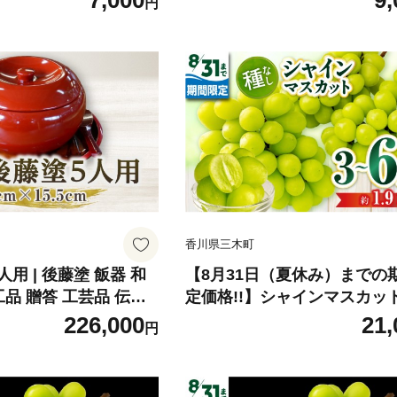
7,000
9,
円
め 苺 冷蔵 フルーツ
ぬきひめ 苺 冷蔵 フルーツ 旬
 青果物 お裾分け ギフ
青果 青果物 お裾分け ギフト
ザート 青果物 先行予約
デザート 青果物 先行予約 季
すすめ 三木町 |_mk0
旬 おすすめ 三木町 |_mk006-
香川県三木町
用 | 後藤塗 飯器 和
【8月31日（夏休み）までの
工品 贈答 工芸品 伝統
定価格!!】シャインマスカッ
 三木町 |_mk034-0
1.9kg | シャインマスカット
226,000
21,
円
ット ぶどう ブドウ 葡萄 果物
ーツ 期間限定 新鮮 くだもの
ギフト お裾分け 旬 人気 種な