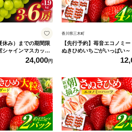
ご家庭用 |_mk006-1
果物 香川 香川県 三木町 訳あ
家庭用 |_mk006-130
香川県三木町
（夏休み）までの期間限
【先行予約】苺音エコノミー
温室シャインマスカッ
ぬきひめいちごがいっぱい～ 
 | シャインマスカット
280g | おすすめ 人気 果実 果
24,000
12,
円
どう ブドウ 葡萄 果物
物 フルーツ デザート 贈り物 
限定 新鮮 くだもの 国
ぬきひめ 贈答 ご褒美 ギフト
裾分け 旬 人気 種なし
物 季節の果物 旬 季節 青果物
れる ジューシー 糖度
県 三木町 |_mk137-001
付 先行予約 季節限定
果物 香川 香川県 三木
31