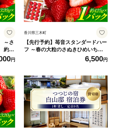
り ご
川 香川県 三木町 |_mk006-132
香川県三木町
 ～さ
【先行予約】苺音スタンダードハー
約1,
フ ～春の大粒のさぬきひめいちご
肉 果
～ 約425g | スイーツ いちご イチゴ
000
6,500
円
円
苺 さ
ストロベリー さぬきひめ さぬき姫
 旬の果
苺 冷蔵 フルーツ 旬 果物 香川県 デ
 香川
ザート 青果物 おすすめ |_mk137-0
08