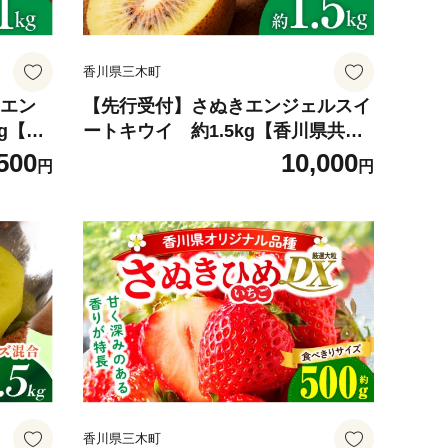
香川県三木町
きエン
【先行受付】さぬきエンジェルスイ
g【香
ートキウイ 約1.5kg【香川県共通
ンジェ
返礼品】|さぬき エンジェルスイー
500
10,000
円
円
気 香川
ト 果物 フルーツ 人気 香川 香川県
ューシー
三木町 厳選 追熟 ジューシー 糖度が
 季節
高い 先行受付 先行予約 季節限定 旬
庭用|_
おすすめ|_mk006-135
香川県三木町