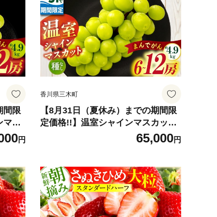
糖度が
気 種なし 皮ごと食べられる ジュー
限定 お
シー 糖度が高い 先行受付 先行予約
 三木町
季節限定 おすすめ 旬の果物 香川 香
川県 三木町 |_mk006-128
香川県三木町
期間限
【8月31日（夏休み）までの期間限
ンマス
定価格!!】温室シャインマスカッ
| シ
ト まんでがん 約4.9kg| シャイン
000
65,000
円
円
 ぶど
マスカット マスカット ぶどう ブド
 期間
ウ 葡萄 果物 フルーツ 期間限定 新
ト お
鮮 くだもの 国産 ギフト お裾分け
と食べら
旬 人気 種なし 皮ごと食べられる ジ
先行受
ューシー 糖度が高い 先行受付 先行
め 旬の
予約 季節限定 おすすめ 旬の果物 香