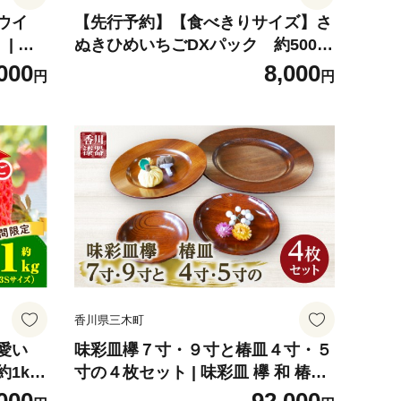
キウイ
【先行予約】【食べきりサイズ】さ
| キ
ぬきひめいちごDXパック 約500g
緑 デ
| スイーツ いちご ストロベリー さ
000
8,000
円
円
ッピン
ぬきひめ 苺 冷蔵 フルーツ 旬 果物
おすす
青果 青果物 お裾分け ギフト 香川県
デザート 青果物 先行予約 季節限定
旬 おすすめ 三木町 |_mk006-141
香川県三木町
愛い
味彩皿欅７寸・９寸と椿皿４寸・５
1kg
寸の４枚セット | 味彩皿 欅 和 椿皿
ー さ
木材 木製 木工品 贈答 工芸品 伝統