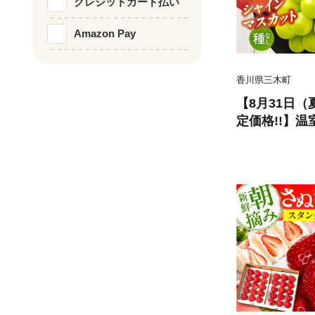
クレジットカード払い
三木町 訳あり 
29
Amazon Pay
香川県三木町
【8月31日
定価格!!】
ト 約1.9kg
マスカット ぶ
フルーツ 期間
産 ギフト お
皮ごと食べら
が高い 先行受
おすすめ 旬の
町 |_mk006-1