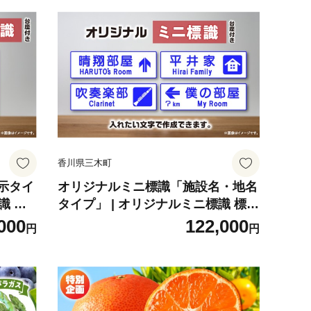
香川県三木町
示タイ
オリジナルミニ標識「施設名・地名
識 イ
タイプ」 | オリジナルミニ標識 標識
ズ 教材
インテリア 室内 置物 卓上サイズ 教
000
122,000
円
円
プレゼン
材 ミニ ユニーク リアル 雑貨 プレ
k159
ゼント 交通安全 香川県 三木町 |_m
k159-010