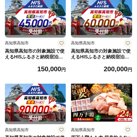
受付前
受付前
高知県高知市
高知県高知市
高知県高知市の対象施設で使
高知県高知市の対象施設で使
えるHISふるさと納税宿泊ク
えるHISふるさと納税宿泊ク
ーポン45,000円分 / 旅行 旅行
ーポン60,000円分 / 旅行 旅行
150,000
200,000
券 宿泊 宿泊券 利用券 ホテル
券 宿泊 宿泊券 利用券 ホテル
円
円
旅館 観光 トラベル クーポン
旅館 観光 トラベル クーポン
【株式会社エイチ・アイ・エ
【株式会社エイチ・アイ・エ
ス】 [ATIS007] [ATIS007]
ス】 [ATIS008] [ATIS008]
受付前
高知県高知市
高知県高知市