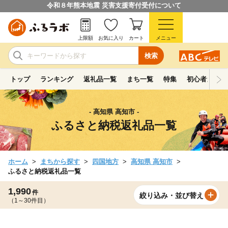
令和８年熊本地震 災害支援寄付受付について
上限額
お気に入り
カート
メニュー
検索
トップ
ランキング
返礼品一覧
まち一覧
特集
初心者ガイド
- 高知県 高知市 -
ふるさと納税返礼品一覧
ホーム
まちから探す
四国地方
高知県 高知市
ふるさと納税返礼品一覧
1,990
件
絞り込み・並び替え
（1～30件目）