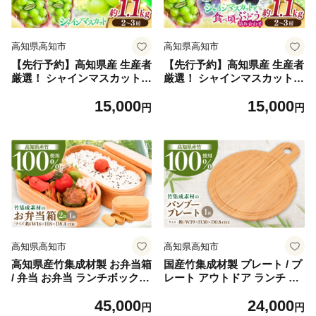
高知県高知市
高知県高知市
【先行予約】高知県産 生産者
【先行予約】高知県産 生産者
厳選！ シャインマスカット
厳選！ シャインマスカット含
約1.1kg（2～3房）〈2026年8
む 食べ頃ぶどう詰め合わせ
15,000
15,000
月下旬～2026年9月末頃まで
約1.1kg（2～3房）〈2026年8
円
円
発送〉 / マスカット 果物 フ
月下旬～2026年9月末頃まで
ルーツ デザート 【COCO葡
発送〉 / マスカット ぶどう
萄園】 [ATIO001]
葡萄 ブドウ 果物 フルーツ デ
ザート 詰め合わせ セット
【COCO葡萄園】 [ATIO002]
高知県高知市
高知県高知市
高知県産竹集成材製 お弁当箱
国産竹集成材製 プレート / プ
/ 弁当 お弁当 ランチボックス
レート アウトドア ランチ ス
ピクニック 遠足 アウトドア
イーツ デザート カフェ 生活
45,000
24,000
ランチ 生活雑貨 国産 高知県
雑貨 国産 竹 長持ち 耐久 希
円
円