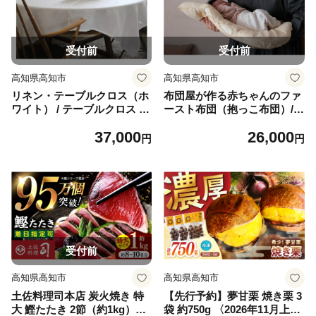
受付前
受付前
高知県高知市
高知県高知市
リネン・テーブルクロス（ホ
布団屋が作る赤ちゃんのファ
ワイト） / テーブルクロス ク
ースト布団（抱っこ布団）/
ロス テーブル カバー リネン
布団 寝具 カバー セット 出産
37,000
26,000
麻 布 【UFウフ】 [ATCZ021]
祝い 【UFウフ】 [ATCZ022]
円
円
受付前
高知県高知市
高知県高知市
土佐料理司本店 炭火焼き 特
【先行予約】夢甘栗 焼き栗 3
大 鰹たたき 2節（約1kg）セ
袋 約750g 〈2026年11月上旬