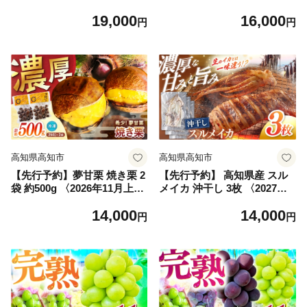
ット（8名から10名分） / か
～2026年11月下旬頃発送〉
19,000
16,000
つお 鰹 カツオ かつおのたた
【仁淀川流域夢甘栗生産者組
円
円
き 高知市【株式会社土佐料理
合 くり蔵】 [ATDR004]
司】 [ATAD096]
高知県高知市
高知県高知市
【先行予約】夢甘栗 焼き栗 2
【先行予約】 高知県産 スル
袋 約500g 〈2026年11月上旬
メイカ 沖干し 3枚 〈2027年1
～2026年11月下旬頃発送〉
月上旬から発送〉 / するめい
14,000
14,000
【仁淀川流域夢甘栗生産者組
か イカ いか 沖干し スルメ
円
円
合 くり蔵】 [ATDR005]
するめ 海鮮 乾燥 おつまみ お
かず おやつ 冷凍 高知 【ワク
トフーズ】 [ATHF002]