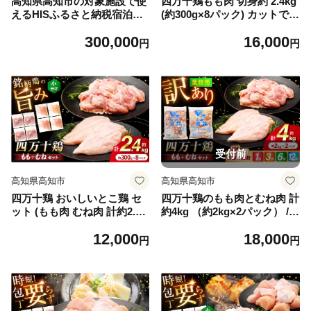
高知県高知市の対象施設で使
四万十鶏もも肉 切身約 2.4kg
えるHISふるさと納税宿泊ク
(約300g×8パック) カットでか
ーポン90,000円分 / 旅行 旅行
んたん時短セット 【三栄ブロ
300,000
16,000
券 宿泊 宿泊券 利用券 ホテル
イラー販売株式会社】 [ATDP
円
円
旅館 観光 トラベル クーポン
002]
【株式会社エイチ・アイ・エ
ス】 [ATIS009] [ATIS009]
受付前
高知県高知市
高知県高知市
四万十鶏 おいしいとこ鶏 セ
四万十鶏のもも肉とむね肉 計
ット (もも肉 むね肉 計約2.4k
約4kg （約2kg×2パック） /
g)【三栄ブロイラー販売株式
四万十鶏 もも肉 むね肉 冷凍
12,000
18,000
会社】 [ATDP001] 冷凍 小分
大容量 【三栄ブロイラー販売
円
円
け 鶏肉 モモ もも 胸 むね 肉
株式会社】 [ATDP005]