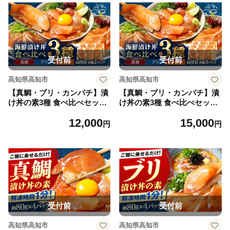
受付前
受付前
高知県高知市
高知県高知市
【真鯛・ブリ・カンパチ】漬
【真鯛・ブリ・カンパチ】漬
け丼の素3種 食べ比べセット
け丼の素3種 食べ比べセット
約80g×6パック【興洋フリー
約80g×9パック【興洋フリー
12,000
15,000
ズ株式会社】 [ATBX133]
ズ株式会社】 [ATBX134]
円
円
受付前
受付前
高知県高知市
高知県高知市