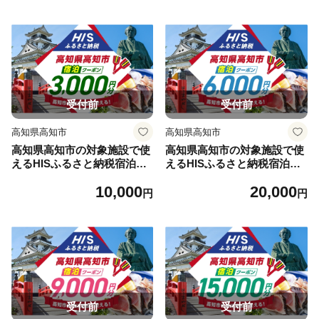
産 竹 長持ち 耐久 希少 【株
少 【株式会社コスモ工房】
式会社コスモ工房】 [ATGC0
[ATGC002]
01]
受付前
受付前
高知県高知市
高知県高知市
高知県高知市の対象施設で使
高知県高知市の対象施設で使
えるHISふるさと納税宿泊ク
えるHISふるさと納税宿泊ク
ーポン 3,000円分 / 旅行 旅行
ーポン 6,000円分 / 旅行 旅行
10,000
20,000
券 宿泊 宿泊券 利用券 ホテル
券 宿泊 宿泊券 利用券 ホテル
円
円
旅館 観光 トラベル クーポン
旅館 観光 トラベル クーポン
【株式会社エイチ・アイ・エ
【株式会社エイチ・アイ・エ
ス】 [ATIS001] [ATIS001]
ス】 [ATIS002] [ATIS002]
受付前
受付前