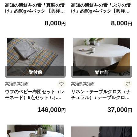
高知の海鮮丼の素「真鯛の漬
高知の海鮮丼の素「ぶりの漬
け」約80g×4パック 【興洋フ
け」約80g×4パック【興洋フ
リーズ株式会社】 [ATBX135]
リーズ株式会社】 [ATBX136]
8,000
8,000
円
円
受付前
受付前
高知県高知市
高知県高知市
ウフのベビー布団セット（レ
リネン・テーブルクロス（ナ
モネード）6点セット / ふと
チュラル） / テーブルクロス
ん 赤ちゃん用 ベビーグッズ
クロス テーブル カバー リネ
146,000
37,000
高知【UFウフ】 [ATCZ019]
ン 麻 布 【UFウフ】 [ATCZ0
円
円
20]