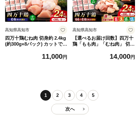
高知県高知市
高知県高知市
四万十鶏むね肉 切身約 2.4kg
【選べるお届け回数】四万十
(約300g×8パック) カットでか
鶏「もも肉」「むね肉」 切身
んたん時短セット 【三栄ブロ
計約2.4kg （約300g×8パッ
11,000
14,000
イラー販売株式会社】 [ATDP
ク） 3回・6回・12回 カット
円
円
004]
でかんたん時短セット 【三栄
ブロイラー販売株式会社】 [A
TDP003]
1
2
3
4
5
次へ