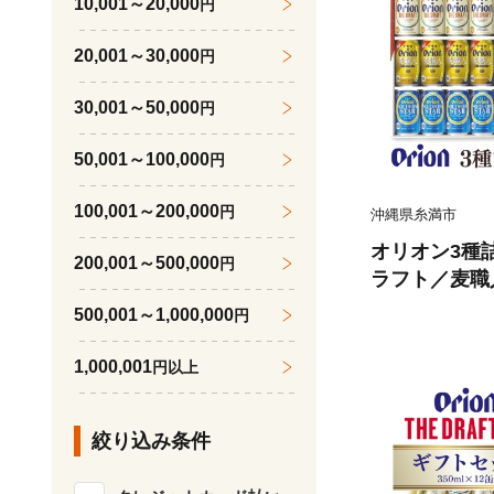
10,001～20,000
円
20,001～30,000
円
30,001～50,000
円
50,001～100,000
円
100,001～200,000
円
沖縄県糸満市
オリオン3種
200,001～500,000
円
ラフト／麦職
0ml×各4本
500,001～1,000,000
円
沖縄県 糸満市 
1,000,001
円以上
絞り込み条件