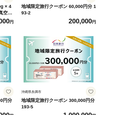
 × 4
地域限定旅行クーポン 60,000円分 1
 真空パ
93-2
刺し 訳
000
200,000
円
円
身 お徳
海産物
保存 沖
沖縄県糸満市
00円分
地域限定旅行クーポン 300,000円分
193-5