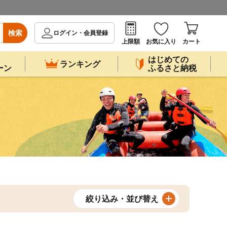
検索
ログイン・会員登録
上限額
お気に入り
カート
はじめての
ランキング
ーン
ふるさと納税
絞り込み・並び替え