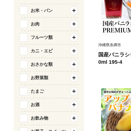
お米・パン
お肉
フルーツ類
沖縄県糸満市
カニ・エビ
国産バニラシロ
0ml 195-4
おさかな類
お野菜類
たまご
お酒
お飲み物