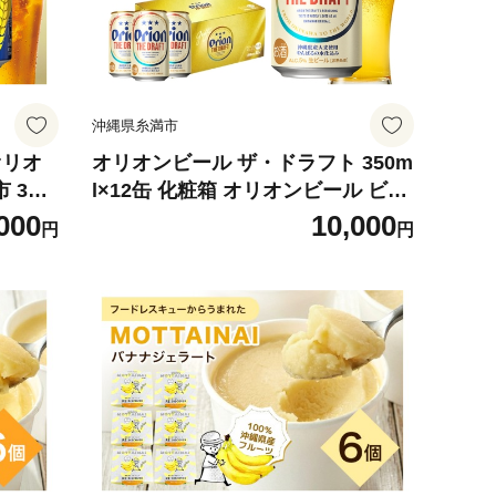
沖縄県糸満市
オリオ
オリオンビール ザ・ドラフト 350m
36-3
l×12缶 化粧箱 オリオンビール ビー
ル 沖縄県 糸満市 36-36
000
10,000
円
円