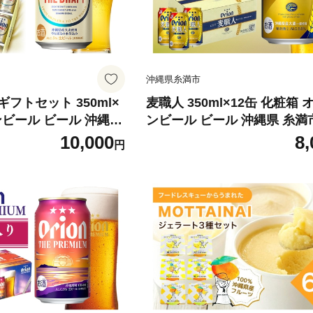
沖縄県糸満市
フトセット 350ml×
麦職人 350ml×12缶 化粧箱 
ンビール ビール 沖縄県
ンビール ビール 沖縄県 糸満市 
7
10,000
8,
円