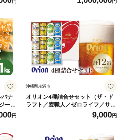
000
1,000,000
円
円
沖縄県糸満市
ルバナ
オリオン4種詰合せセット（ザ・ド
ージー
ラフト／麦職人／ゼロライフ／サザ
ちり ね
ンスター）350ml×各3本 オリオン
000
9,000
円
円
 糸満市
ビール ビール 沖縄県 糸満市 36-42