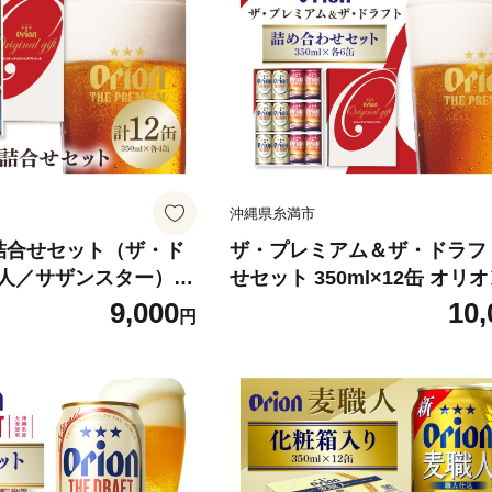
沖縄県糸満市
詰合せセット（ザ・ド
ザ・プレミアム＆ザ・ドラフ
人／サザンスター）35
せセット 350ml×12缶 オリ
 オリオンビール ビール
ル ビール 沖縄県 糸満市 36-4
9,000
10,
円
36-41