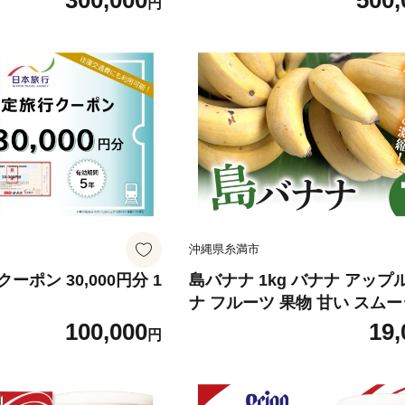
300,000
500,
円
沖縄県糸満市
ポン 30,000円分 1
島バナナ 1kg バナナ アップ
ナ フルーツ 果物 甘い スム
フルーティー 完熟 濃厚 もっ
100,000
19,
円
っとり 南国 お取り寄せ 沖縄