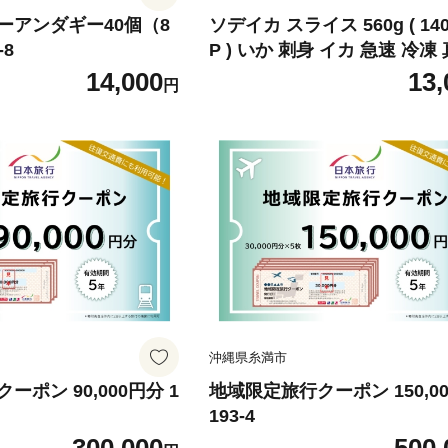
ーアンダギー40個（8
ソデイカ スライス 560g ( 140g
-8
P ) いか 刺身 イカ 急速 冷凍
ック 小分け カット済み イカ
14,000
13,
円
あり 訳アリ 簡易包装 いか刺
用 直送 海産物 沖縄 グルメ 
産地直送 冷凍保存 半年 長期
縄県 糸満市 那覇魚類
沖縄県糸満市
ポン 90,000円分 1
地域限定旅行クーポン 150,0
193-4