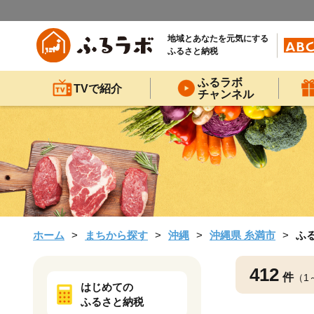
地域とあなたを元気にする
ふるさと納税
ふるラボ
TVで紹介
チャンネル
ホーム
まちから探す
沖縄
沖縄県 糸満市
ふ
412
件
（1
はじめての
ふるさと納税