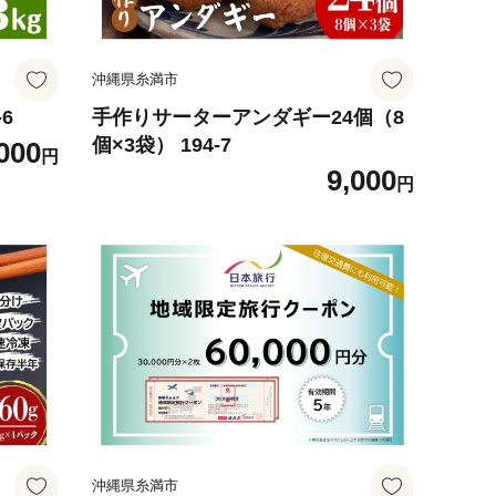
沖縄県糸満市
6
手作りサーターアンダギー24個（8
個×3袋） 194-7
000
円
9,000
円
沖縄県糸満市