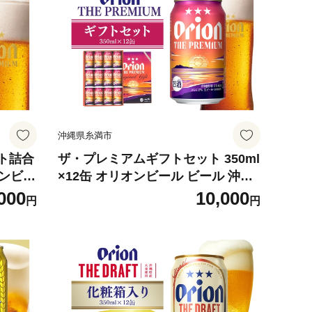
沖縄県糸満市
ト詰合
ザ・プレミアムギフトセット 350ml
オンビー
×12缶 オリオンビール ビール 沖縄
0
県 糸満市 36-39
000
10,000
円
円