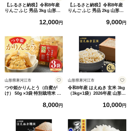
【ふるさと納税】令和8年産
【ふるさと納税】令和8年産
りんご ふじ 秀品 3kg 山形県
りんご ふじ 秀品 2kg 山形県
産【2026年10月下旬頃から12
産【2026年10月下旬頃から12
12,000
9,000
月中旬頃発送予定】 012-B-
月中旬頃発送予定】 009-B-
円
円
RF014
RF013
山形県寒河江市
山形県寒河江市
つや姫かりんとう（白蜜が
令和8年産 はえぬき 玄米 3kg
け） 50g ×3袋 特別栽培米 つ
（3kg×1袋）2026年産 山形県
や姫 008-G-SR010
産 【2026年9月下旬頃から順
8,000
10,000
次発送予定】 010-C-CS021
円
円