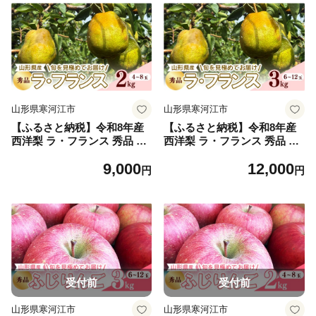
山形県寒河江市
山形県寒河江市
【ふるさと納税】令和8年産
【ふるさと納税】令和8年産
西洋梨 ラ・フランス 秀品 2k
西洋梨 ラ・フランス 秀品 3k
g 山形県産【2026年10月下旬
g 山形県産【2026年10月下旬
9,000
12,000
頃から12月中旬頃発送予定】
頃から12月中旬頃発送予定】
円
円
009-B-RF011
012-B-RF012
受付前
受付前
山形県寒河江市
山形県寒河江市