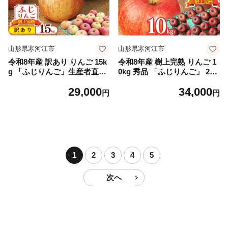
山形県寒河江市
山形県寒河江市
令和8年産 訳あり りんご 15k
令和8年産 樹上完熟 りんご 1
g 「ふじりんご」生産者直送
0kg 秀品 「ふじりんご」 202
2026年産 山形県産 【2026年
6年産 山形県産【2026年11月
29,000
34,000
11月下旬頃から12月下旬頃発
下旬頃から12月下旬頃発送予
円
円
送予定】 029-B-NG015
定】 034-B-NG014
1
2
3
4
5
次へ