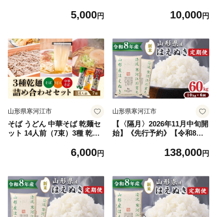
蕎香 金線太郎兵衛そば 麺 そ
凍シャインマスカット 200g×
5,000
10,000
ば 蕎麦 乾麺 山形 005-F-TB
2パック）【2026年9月下旬頃
円
円
046
～11月下旬頃発送予定】 01
0-G-MM089
山形県寒河江市
山形県寒河江市
そば うどん 中華そば 乾麺セ
【〈隔月〉2026年11月中旬開
ット 14人前（7束）3種 乾麺
始】《先行予約》【令和8年
蕎麦 うどん 中華そば お試し
産 6回定期便】はえぬき 合計
6,000
138,000
麺 大沼製麵所 006-F-ON017
60kg（10kg×6回）清流寒河
円
円
江川育ち 山形産はえぬき 山
形県産 2026年産 精米 60キロ
138-C-JA013-202611中-隔
月