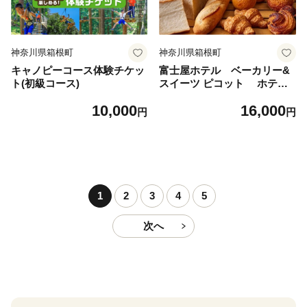
神奈川県箱根町
神奈川県箱根町
キャノピーコース体験チケッ
富士屋ホテル ベーカリー&
ト(初級コース)
スイーツ ピコット ホテル
ブレッド詰合せ【バラエティ
10,000
16,000
ボックス】
円
円
1
2
3
4
5
次へ