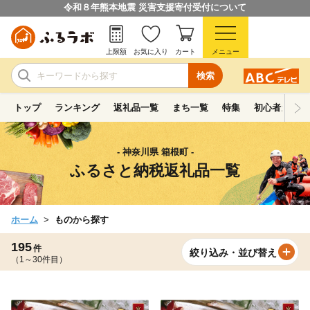
令和８年熊本地震 災害支援寄付受付について
上限額
お気に入り
カート
メニュー
検索
トップ
ランキング
返礼品一覧
まち一覧
特集
初心者ガイド
- 神奈川県 箱根町 -
ふるさと納税返礼品一覧
ホーム
ものから探す
195
件
絞り込み・並び替え
（1～30件目）