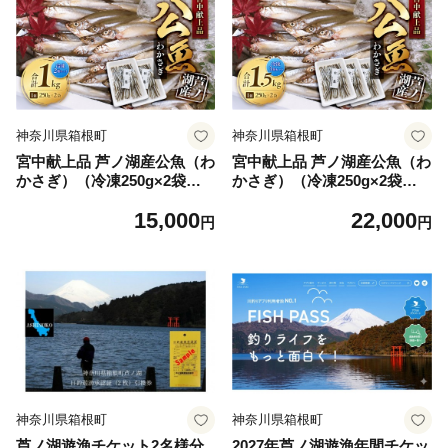
神奈川県箱根町
神奈川県箱根町
宮中献上品 芦ノ湖産公魚（わ
宮中献上品 芦ノ湖産公魚（わ
かさぎ）（冷凍250g×2袋）×
かさぎ）（冷凍250g×2袋）×
2箱セット 合計1kg
3箱セット 合計1.5kg
15,000
22,000
円
円
神奈川県箱根町
神奈川県箱根町
芦ノ湖遊漁チケット2名様分
2027年芦ノ湖遊漁年間チケッ