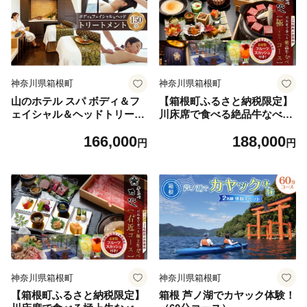
神奈川県箱根町
神奈川県箱根町
山のホテル スパ ボディ＆フ
【箱根町ふるさと納税限定】
ェイシャル＆ヘッドトリート
川床席で食べる絶品牛なべ
メント150分
絶品 「極コース」2名様
166,000
188,000
分 自家製フルーツスカッシ
円
円
ュ付！
神奈川県箱根町
神奈川県箱根町
【箱根町ふるさと納税限定】
箱根 芦ノ湖でカヤック体験！