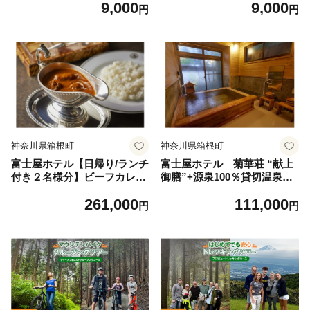
9,000
9,000
円
円
神奈川県箱根町
神奈川県箱根町
富士屋ホテル【日帰り/ランチ
富士屋ホテル 菊華荘 “献上
付き２名様分】ビーフカレー
御膳”+源泉100％貸切温泉入
と源泉100％温泉付お部屋休
浴プラン ２名様分
261,000
111,000
憩＋スパ＋天然温泉プール ＜
円
円
8時間ステイ＞