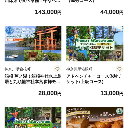
川床席で食べる極上牛なべ
（60分コース）
おススメ 「右近コース」2
143,000
44,000
名様分 自家製フルーツスカ
円
円
ッシュ付！
神奈川県箱根町
神奈川県箱根町
箱根 芦ノ湖！箱根神社水上鳥
アドベンチャーコース体験チ
居と九頭龍神社本宮参拝モー
ケット(上級コース)
ターボートクルージング（40
28,000
13,000
分コース）
円
円