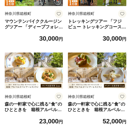
神奈川県箱根町
神奈川県箱根町
マウンテンバイククルージン
トレッキングツアー 「フジ
グツアー 「ディープフォレス
ビュー トレッキングコース」
トクルージングコース」（大
（大人1名様チケット）
30,000
30,000
人1名様チケット）
円
円
神奈川県箱根町
神奈川県箱根町
森の一軒家で心に残る“食”の
森の一軒家で心に残る“食”の
ひとときを 箱根アルベルゴ
ひとときを 箱根アルベルゴ
バンブーレストラン【ランチ
バンブーレストラン【ディナ
23,000
52,000
お食事券】1名様
ーお食事券 】1名様
円
円