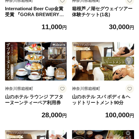
神奈川県箱根町
神奈川県箱根町
International Beer Cup金賞
箱根芦ノ湖セグウェイツアー
受賞 『GORA BREWERY』
体験チケット(1名)
人気銘柄3種缶6本セット
11,000
30,000
円
円
神奈川県箱根町
神奈川県箱根町
山のホテル ラウンジ アフタ
山のホテル スパ ボディ＆ヘ
ーヌーンティーペア利用券
ッドトリートメント90分
28,000
100,000
円
円