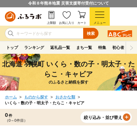
令和８年熊本地震 災害支援寄付受付について
上限額
お気に入り
カート
メニュー
検索
トップ
ランキング
返礼品一覧
まち一覧
特集
初心者ガイド
北海道 羽幌町 いくら・数の子・明太子・た
らこ・キャビア
のふるさと納税を探す
ホーム
ものから探す
おさかな類
いくら・数の子・明太子・たらこ・キャビア
0
件
絞り込み・並び替え
（0～0件目）