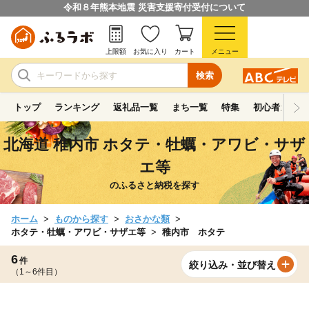
令和８年熊本地震 災害支援寄付受付について
上限額
お気に入り
カート
メニュー
検索
トップ
ランキング
返礼品一覧
まち一覧
特集
初心者ガイド
北海道 稚内市 ホタテ・牡蠣・アワビ・サザ
エ等
のふるさと納税を探す
ホーム
ものから探す
おさかな類
ホタテ・牡蠣・アワビ・サザエ等
稚内市 ホタテ
6
件
絞り込み・並び替え
（1～6件目）