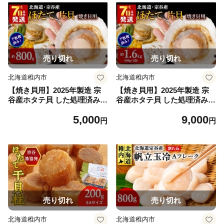
売り切れ
売り切れ
北海道稚内市
北海道稚内市
【焼き貝用】2025年製造 宗
【焼き貝用】2025年製造 宗
谷産ホタテ貝 した処理済み片
谷産ホタテ貝 した処理済み片
貝付き（約800g×1袋）
貝付き（約800g×2袋）
5,000
9,000
円
円
売り切れ
売り切れ
北海道稚内市
北海道稚内市