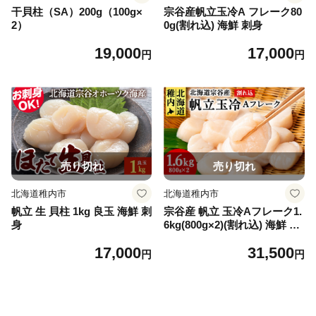
干貝柱（SA）200g（100g×
宗谷産帆立玉冷A フレーク80
2）
0g(割れ込) 海鮮 刺身
19,000
17,000
円
円
売り切れ
売り切れ
北海道稚内市
北海道稚内市
帆立 生 貝柱 1kg 良玉 海鮮 刺
宗谷産 帆立 玉冷Aフレーク1.
身
6kg(800g×2)(割れ込) 海鮮 刺
身
17,000
31,500
円
円