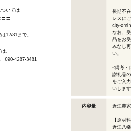
については
長期不在
〓〓〓
レスにご
city-omi
なお、受
2/31まで。
品をお受
みなし再
ては、
い。
-4287-3481
<備考・
謝礼品の
をご入力
いします
内容量
近江農家
【原材料
近江八幡