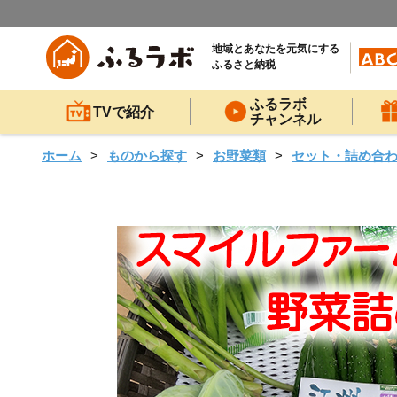
地域とあなたを元気にする
ふるさと納税
ふるラボ
TVで紹介
チャンネル
ホーム
ものから探す
お野菜類
セット・詰め合