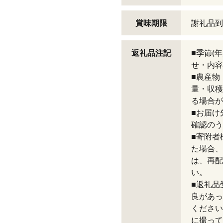
賞味期限
謝礼品到
返礼品注記
■季節(
せ・内容
■農産物
量・収穫
る場合が
■お届け
確認のう
■寄附者
た場合、
は、再配
い。
■返礼品
良があっ
ください
に撮って