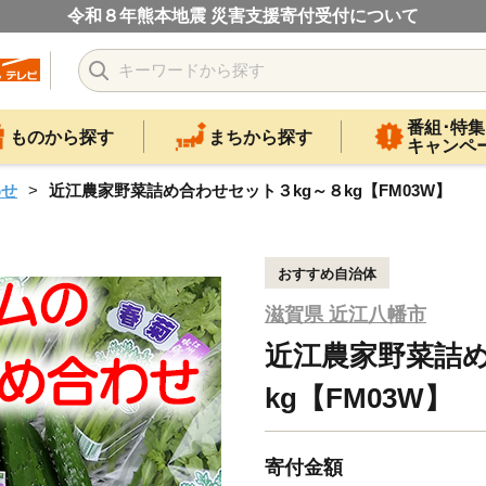
令和８年熊本地震 災害支援寄付受付について
番組･特集
ものから探す
まちから探す
キャンペ
わせ
近江農家野菜詰め合わせセット３kg～８kg【FM03W】
おすすめ自治体
滋賀県 近江八幡市
近江農家野菜詰め
kg【FM03W】
寄付金額