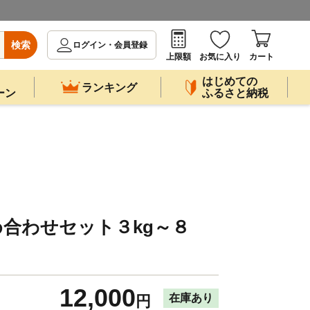
検索
ログイン・会員登録
上限額
お気に入り
カート
はじめての
ランキング
ーン
ふるさと納税
合わせセット３kg～８
12,000
在庫あり
円