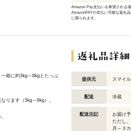
Amazon Pay支払いを希望さ
AmazonPAYの支払い可能な返礼
に限られます。
箱に約3kg～8kgとたっぶ
提供元
スマイル
配送
冷蔵
ります（3kg～8kg）。
配送注記
お届け予
い。
ただし、
月～３カ