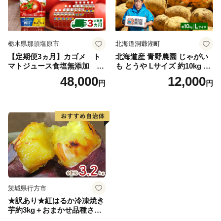
栃木県那須塩原市
北海道洞爺湖町
【定期便3ヵ月】カゴメ ト
北海道産 青野農園 じゃがい
マトジュース食塩無添加 72
も とうや Lサイズ 約10kg 20
0ml PET×15本 1ケース 毎月
26年10月初旬～12月下旬頃お
48,000
12,000
円
円
届く 3ヵ月 3回コース ns001-
届け 先行予約 北海道 ジャガ
005 【 KAGOME 野菜ジュー
イモ トウヤ 馬鈴薯 ポテト 芋
ス 】
いも イモ 黄色 旬 野菜 農作
物 産地直送 お取り寄せ 国産
茨城県行方市
★訳あり★紅はるか冷凍焼き
芋約3kg＋おまかせ品種さつ
まいも 合計約3.2kg｜さつ