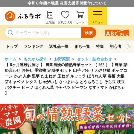
令和８年熊本地震 災害支援寄付受付について
上限額
お気に入り
カート
メニュー
検索
トップ
ランキング
返礼品一覧
まち一覧
特集
初心者ガイド
ホーム
ものから探す
お野菜類
セット・詰め合わせ
【 6ヶ月連続お届け 】 農園自慢の情熱野菜セット （ 9品 ）【 野菜 詰
め合わせ お任せ 季節物 定期便 セット 山芋 パセリ わさび菜 ポップコ
ーン かぶ 人参 里芋 たまねぎ 玉ねぎ ルッコラ ほうれん草 春菊 大根
芽キャベツ レタス じゃがいも さつまいも とうもろこし そら豆 枝豆
パクチー ビーツ ほうれん草 キャベツ ピーマン なすトマト かぼちゃ
】