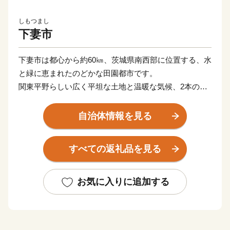
しもつまし
下妻市
下妻市は都心から約60㎞、茨城県南西部に位置する、水
と緑に恵まれたのどかな田園都市です。
関東平野らしい広く平坦な土地と温暖な気候、2本の一
級河川や砂沼などの豊富な水資源で梨やお米を初めとし
た各種農産物を生産しています。
自治体情報を見る
郊外には大規模商業施設等もあり、シティライフとスロ
ーライフのバランスのとれた過ごしやすい街です。
すべての返礼品を見る
【申し込み・返礼品・寄付金受領書について】
本サイトの運営は、下妻市ふるさと納税サポートセンタ
お気に入りに追加する
ーが行っております。
お電話及びメールは、当センターがご対応いたします。