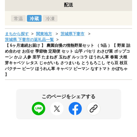
配送
常温
冷蔵
冷凍
まちから探す
関東地方
茨城県下妻市
茨城県 下妻市の返礼品一覧
【 6ヶ月連続お届け 】 農園自慢の情熱野菜セット （ 9品 ）【 野菜 詰
め合わせ お任せ 季節物 定期便 セット 山芋 パセリ わさび菜 ポップコ
ーン かぶ 人参 里芋 たまねぎ 玉ねぎ ルッコラ ほうれん草 春菊 大根
芽キャベツ レタス じゃがいも さつまいも とうもろこし そら豆 枝豆
パクチー ビーツ ほうれん草 キャベツ ピーマン なすトマト かぼちゃ
】
このページをシェアする