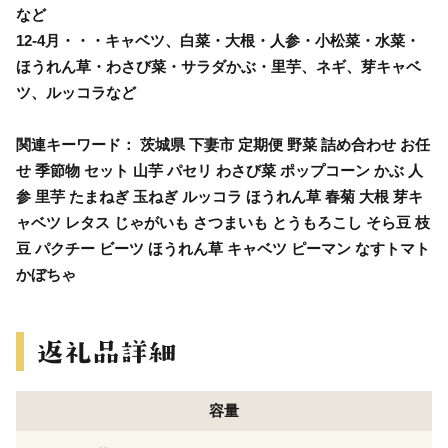
など
12-4月・・・キャベツ、白菜・大根・人参・小松菜・水菜・
ほうれん草・わさび菜・サラダかぶ・里芋、ネギ、芽キャベ
ツ、ルッコラなど
関連キーワード： 茨城県 下妻市 定期便 野菜 詰め合わせ お任
せ 季節物 セット 山芋 パセリ わさび菜 ポップコーン かぶ 人
参 里芋 たまねぎ 玉ねぎ ルッコラ ほうれん草 春菊 大根 芽キ
ャベツ レタス じゃがいも さつまいも とうもろこし そら豆 枝
豆 パクチー ビーツ ほうれん草 キャベツ ピーマン なすトマト
かぼちゃ
容量