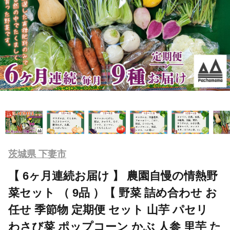
茨城県 下妻市
【 6ヶ月連続お届け 】 農園自慢の情熱野
菜セット （ 9品 ）【 野菜 詰め合わせ お
任せ 季節物 定期便 セット 山芋 パセリ
わさび菜 ポップコーン かぶ 人参 里芋 た