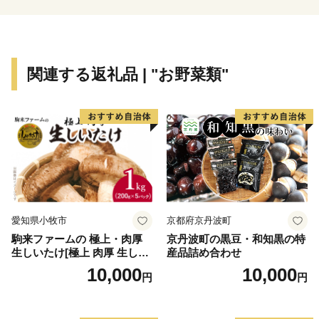
■お電話でのお問い合わせ先
TEL：050-3613-2140
メール：din-furusato@din-group.co.jp
営業時間：月曜～金曜 9:00-17:15
関連する返礼品 | "お野菜類"
※土日、祝祭日、年末年始（12/29～1/4）は休業日とな
ります。
【ワンストップ特例申請書について】
下妻市役所 経済部 農業政策課 ふるさと振興係
平日8時30分～17時15分
TEL：0296-43-2111
愛知県小牧市
京都府京丹波町
駒来ファームの 極上・肉厚
京丹波町の黒豆・和知黒の特
生しいたけ[極上 肉厚 生しい
産品詰め合わせ
たけ 生シイタケ 生椎茸 安心
10,000
10,000
円
円
安全 国産 採れたて 新鮮 きの
こ 野菜]