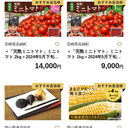
宮崎県高鍋町
宮崎県高鍋町
＜「完熟ミニトマト」ミニト
＜「完熟ミニトマト」ミニト
マト 2kg＞2024年5月下旬迄
マト 1kg＞2024年5月下旬迄
に順次出荷 野菜ソムリエサ
に順次出荷 野菜ソムリエサ
14,000
9,000
円
円
ミット アルル・リリカ共に
ミット アルル・リリカ共に
銀賞受賞！！(2023年11月開
銀賞受賞！！(2023年11月開
催)1回食べてみらんね？宮崎
催)1回食べてみらんね？宮崎
県 高鍋町産 産地直送 有機肥
県 高鍋町産 産地直送 有機肥
料使用 高糖度 西森農園
料使用 高糖度 西森農園
岡山県瀬戸内市
岡山県瀬戸内市