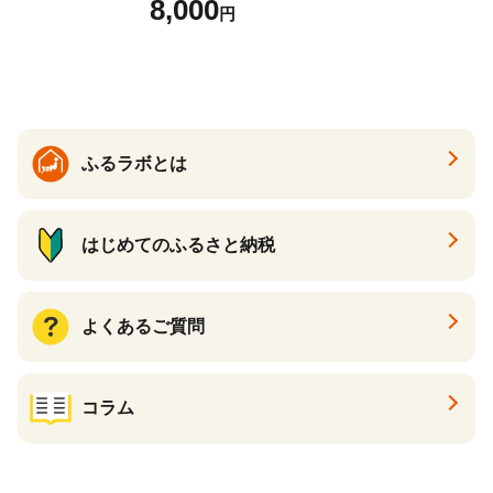
8,000
円
まいも サツマイモ さつま芋
焼き芋 やきいも 冷凍 冷凍焼
き芋 訳あり 訳アリ 紅はるか
茨城県 行方市(EY-25)
ふるラボとは
はじめてのふるさと納税
よくあるご質問
コラム