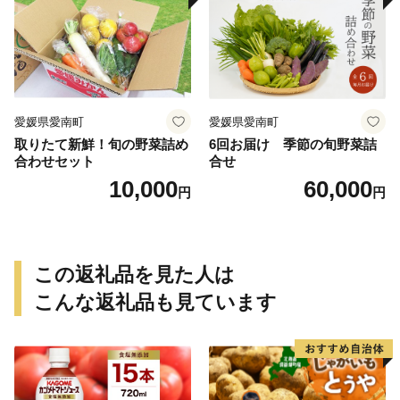
いも天 サイズミックス 甘い
ねっとり 生芋 新芋 あんのう
いも 甘藷 べにはるか スイー
ツ 国産 糖度 産地直送 農家直
送 数量限定 21000円 愛媛 愛
南 ミッチーのおみかん畑
愛媛県愛南町
愛媛県愛南町
取りたて新鮮！旬の野菜詰め
6回お届け 季節の旬野菜詰
合わせセット
合せ
10,000
60,000
円
円
この返礼品を見た人は
こんな返礼品も見ています