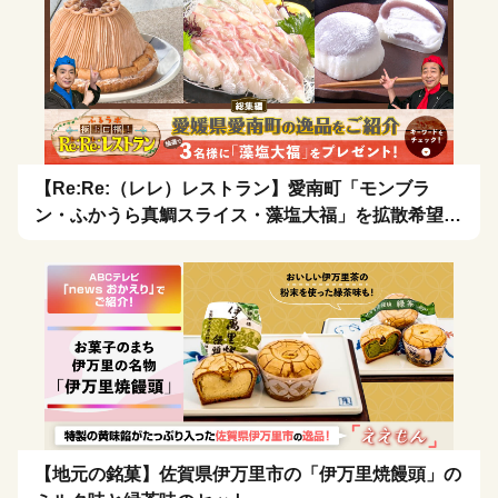
【Re:Re:（レレ）レストラン】愛南町「モンブラ
ン・ふかうら真鯛スライス・藻塩大福」を拡散希望！
🍴
【地元の銘菓】佐賀県伊万里市の「伊万里焼饅頭」の