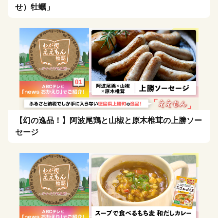
せ）牡蠣」
【幻の逸品！】阿波尾鶏と山椒と原木椎茸の上勝ソー
セージ