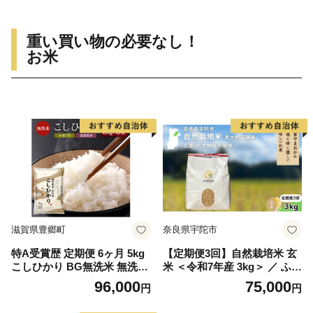
重い買い物の必要なし！
お米
滋賀県豊郷町
奈良県宇陀市
特A受賞歴 定期便 6ヶ月 5kg
【定期便3回】自然栽培米 玄
こしひかり BG無洗米 無洗米
米 ＜令和7年産 3kg＞ ／ ふる
令和7年産 滋賀県産 米 近江
さと納税 無農薬 米 お米 一等
96,000
75,000
円
円
米 コシヒカリ 時短 定期 6回
米 こめ コメ 国産 新米 玄米
農家やまおか 奈良県 宇陀市