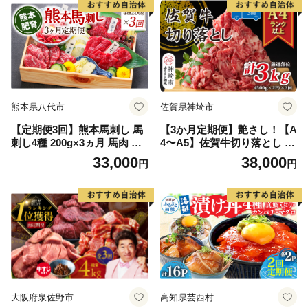
熊本県八代市
佐賀県神埼市
【定期便3回】熊本馬刺し 馬
【3か月定期便】艶さし！【A
刺し4種 200g×3ヵ月 馬肉 熊
4〜A5】佐賀牛切り落とし 1k
本名物 馬刺し 馬 肉 生食 上
g(500g×2P)×3回【肉 牛肉 ブ
33,000
38,000
円
円
赤身 中トロ ロース ユッケ 食
ランド牛 黒毛和牛 ふるさと
べ比べ
納税】(H112312)
大阪府泉佐野市
高知県芸西村