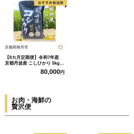
京都府南丹市
【8カ月定期便】令和7年産
京都丹波産 こしひかり 5kg
合計40kg
80,000
円
お肉・海鮮の
贅沢便