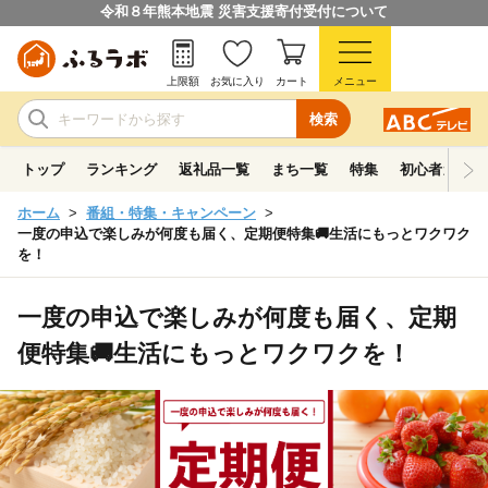
令和８年熊本地震 災害支援寄付受付について
上限額
お気に入り
カート
メニュー
検索
トップ
ランキング
返礼品一覧
まち一覧
特集
初心者ガイド
ホーム
番組・特集・キャンペーン
一度の申込で楽しみが何度も届く、定期便特集🚚生活にもっとワクワク
を！
一度の申込で楽しみが何度も届く、定期
便特集🚚生活にもっとワクワクを！