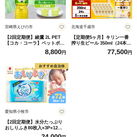
宮崎県えびの市
北海道千歳市
【2回定期便】綾鷹 2L PET
【定期便5ヶ月】キリン一番
【コカ・コーラ】ペットボト
搾り生ビール 350ml（24本）
ル 1ケース(6本)定期便 2回(12
＜北海道千歳工場産＞
8,800
77,500
円
円
本)セット お茶 緑茶 日本茶
茶葉 送料無料
愛知県小牧市
【2回定期便】水分たっぷり
おしりふき80枚入×3P×12セ
ット×2回（計72個）ノンアル
24,000