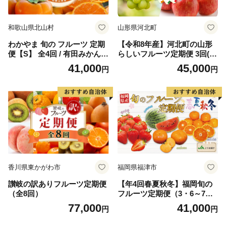
和歌山県北山村
山形県河北町
わかやま 旬の フルーツ 定期
【令和8年産】河北町の山形
便【S】 全4回 / 有田みかん
らしいフルーツ定期便 3回(シ
まりひめ いちご 桃 柿 ※北海
ャインマスカット・ラフラン
41,000
45,000
円
円
道・沖縄・離島への配送不可|
ス・サンフジ)【山形eLab】
【ard-tkb910】
ka074-029-r8
香川県東かがわ市
福岡県福津市
讃岐の訳ありフルーツ定期便
【年4回春夏秋冬】福岡旬の
（全8回）
フルーツ定期便（3・6～7・1
0～11・11～12月）【随時開
77,000
41,000
円
円
始】[H5360]