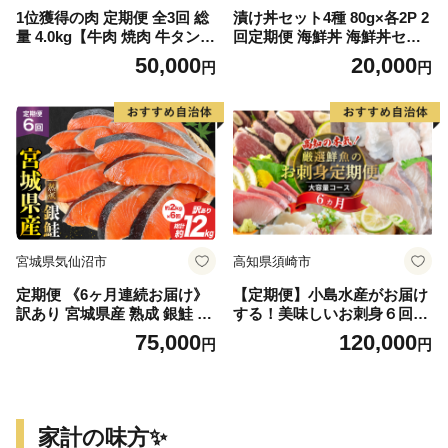
1位獲得の肉 定期便 全3回 総
漬け丼セット4種 80g×各2P 2
量 4.0kg【牛肉 焼肉 牛タン
回定期便 海鮮丼 海鮮丼セッ
ハラミ 牛ヒレ お肉 福袋 訳あ
ト 真鯛 ブリ カンパチ マグロ
50,000
20,000
円
円
り サイズ不揃い 毎月配送コ
海鮮 漬け お茶漬け 鯛 ぶり
ース】
鰤 勘八 かんぱち まぐろ 小分
け パック ご飯 晩御飯 惣菜
刺身 冷凍 配送
宮城県気仙沼市
高知県須崎市
定期便 《6ヶ月連続お届け》
【定期便】小島水産がお届け
訳あり 宮城県産 熟成 銀鮭 切
する！美味しいお刺身６回コ
身 約2kg×6回 計12kg [宮城東
ース
75,000
120,000
円
円
洋 宮城県 気仙沼市 2056449
9] 魚 鮭 海鮮 国産 さけ 鮭 甘
口 サケ 鮭切身 シャケ 切り身
冷凍 おかず 弁当 支援 事業者
支援 サーモン
家計の味方✨