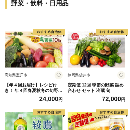
野菜・飲料・日用品
高知県室戸市
静岡県袋井市
【年４回お届け】レシピ付
定期便 12回 季節の野菜 詰め
き！ 年４回春夏秋冬の旬野菜
合わせ セット 冷蔵 旬
１０品お届け定期便
24,000
72,000
円
円