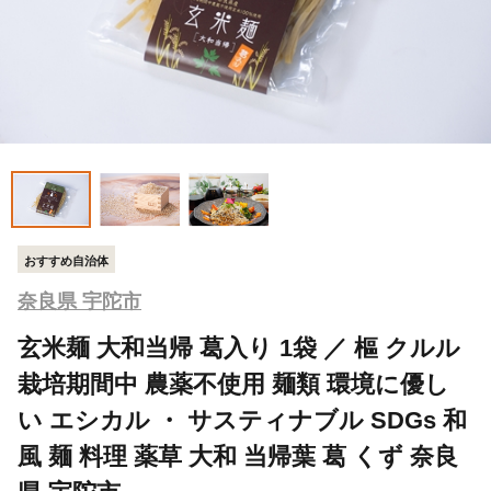
おすすめ自治体
奈良県 宇陀市
玄米麺 大和当帰 葛入り 1袋 ／ 樞 クルル
栽培期間中 農薬不使用 麺類 環境に優し
い エシカル ・ サスティナブル SDGs 和
風 麺 料理 薬草 大和 当帰葉 葛 くず 奈良