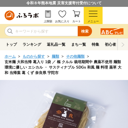
令和８年熊本地震 災害支援寄付受付について
上限額
お気に入り
カート
メニュー
検索
トップ
ランキング
返礼品一覧
まち一覧
特集
初心者ガイド
ホーム
ものから探す
麺類
その他麺類
玄米麺 大和当帰 葛入り 1袋 ／ 樞 クルル 栽培期間中 農薬不使用 麺類
環境に優しい エシカル ・ サスティナブル SDGs 和風 麺 料理 薬草 大
和 当帰葉 葛 くず 奈良県 宇陀市