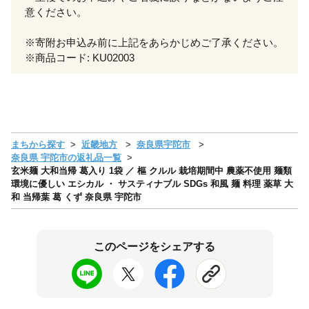
意ください。
※寄附お申込み前に上記をあらかじめご了承ください。
※商品コード: KU02003
まちから探す
近畿地方
奈良県宇陀市
奈良県 宇陀市の返礼品一覧
玄米麺 大和当帰 葛入り 1袋 ／ 樞 クルル 栽培期間中 農薬不使用 麺類
環境に優しい エシカル ・ サスティナブル SDGs 和風 麺 料理 薬草 大
和 当帰葉 葛 くず 奈良県 宇陀市
このページをシェアする