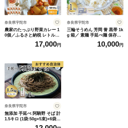
奈良県宇陀市
奈良県宇陀市
農家のたっぷり野菜カレー 1
三輪そうめん 芳岡 誉 黒帯 1k
0個／ふるさと納税 レトルト
g 箱／ 素麺 手延べ麺 保存食
カレー 詰め合わせ ギフト 10
温かい 鍋の締め 化粧箱 お取
17,000
10,000
円
円
食 野菜 ふるさと 有機野菜 オ
り寄せ ギフト 奈良県 宇陀市
ーガニック 飯 簡単 時短 保存
ふるさと納税
食 奈良県 宇陀市 山口農園
奈良県宇陀市
無添加 手延べ 阿騎野 そば 計
1.5キロ (1袋:50g×5束)×6袋／
蕎麦 麺 保存食 年越しそば お
12,000