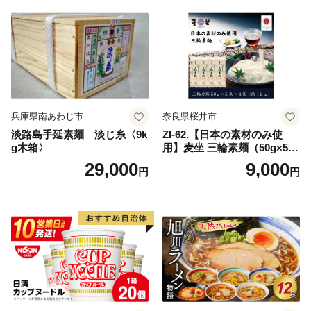
兵庫県南あわじ市
奈良県桜井市
淡路島手延素麺 淡じ糸〈9k
ZI-62.【日本の素材のみ使
g木箱〉
用】麦坐 三輪素麺（50g×5束
×4袋）
29,000
9,000
円
円