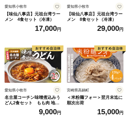
愛知県小牧市
愛知県小牧市
【味仙八事店】元祖台湾ラー
【味仙八事店】元祖台湾ラー
メン 4食セット（冷凍）
メン 8食セット（冷凍）
17,000
29,000
円
円
愛知県小牧市
宮崎県高鍋町
名古屋コーチン味噌煮込みう
＜米粉麺フォー＞翌月末迄に
どん2食セット もも肉 地鶏
順次出荷
味噌うどん
9,000
15,000
円
円