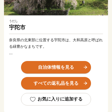
うだし
宇陀市
奈良県の北東部に位置する宇陀市は、大和高原と呼ばれ
る緑豊かなまちです。
女人高野として有名な室生寺や又兵衛桜、万葉人柿本人
麻呂が魅了されたかぎろひ、水の分配を司る水分神社な
自治体情報を見る
ど、歴史と自然が暮らしの中に息づいています。また、
伊勢本街道の宿場町として栄え、当時のにぎわいぶりを
すべての返礼品を見る
伝える街並みは、古の旅人の思いを今も伝えています。
平成18年1月の合併によって「宇陀市」となってから
お気に入りに追加する
は、日々新たな歴史を刻んでいます。
その原動力となっている「宇陀力（うだぢから）」をよ