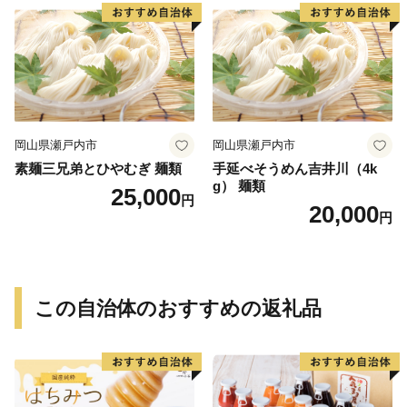
岡山県瀬戸内市
岡山県瀬戸内市
素麺三兄弟とひやむぎ 麺類
手延べそうめん吉井川（4k
g） 麺類
25,000
円
20,000
円
この自治体のおすすめの返礼品