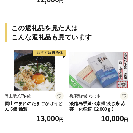
円
取り寄せ ギフト 芳岡 奈良県
宇陀市 ふるさと納税
この返礼品を見た人は
こんな返礼品も見ています
岡山県瀬戸内市
兵庫県南あわじ市
岡山生まれのたまごかけうど
淡路島手延べ素麺 淡じ糸 赤
ん 5個 麺類
帯 化粧箱【2,000ｇ】
13,000
10,000
円
円