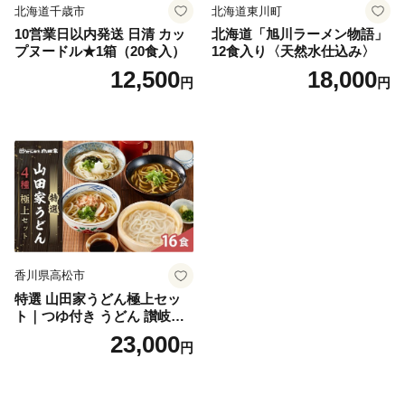
北海道千歳市
北海道東川町
10営業日以内発送 日清 カッ
北海道「旭川ラーメン物語」
プヌードル★1箱（20食入）
12食入り〈天然水仕込み〉
12,500
18,000
円
円
香川県高松市
特選 山田家うどん極上セッ
ト｜つゆ付き うどん 讃岐う
どん さぬきうどん 生麵 うど
23,000
円
んセット カレーうどん 生う
どん 食べ比べ 麺 麺類 ギフト
香川 香川県 高松