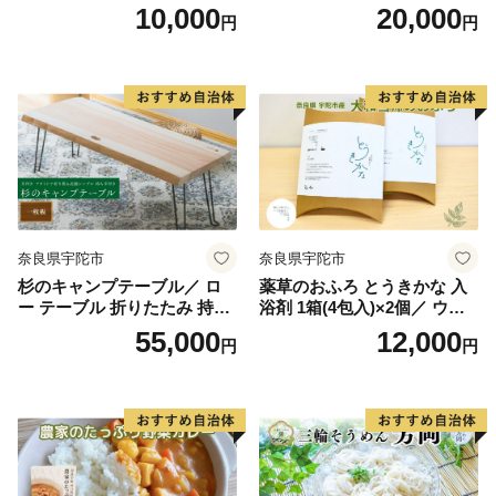
焼肉 牛肉 焼き肉用肉 ギフト
ト 180g ／ふるさと納税 和牛
10,000
20,000
円
円
お肉 バーベキュー BBQ キャ
父の日 母の日 ギフト 黒毛和
ンプ 黒毛和牛 お中元 暑中見
牛 A5等級 お中元 暑中見舞い
舞い お土産 薄切り 切り落と
お土産 正月 奈良県 宇陀市 う
し 正月 奈良県 宇陀市 光福久
し源 本店
屋
奈良県宇陀市
奈良県宇陀市
杉のキャンプテーブル／ ロ
薬草のおふろ とうきかな 入
ー テーブル 折りたたみ 持ち
浴剤 1箱(4包入)×2個／ ウェ
手付き おしゃれ 木製 机 杉
ルネスフーズ UDA 大和当帰
55,000
12,000
円
円
天然木 無垢 一枚板 耳付き イ
薬草 ハーブ リラックス スト
ンテリア キャンプ アウトド
レス解消 ボディケア 肌荒れ
ア MORITO 森庄銘木産業 奈
改善 疲労回復 奈良県 宇陀市
良県 宇陀市 ふるさと納税