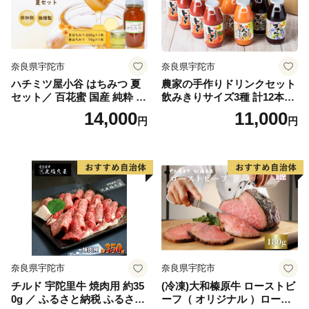
奈良県宇陀市
奈良県宇陀市
ハチミツ屋小谷 はちみつ 夏
農家の手作りドリンクセット
セット／ 百花蜜 国産 純粋 蜂
飲みきりサイズ3種 計12本／
蜜 ハチミツ ハニー 非加熱 無
トマト とまと ブルーベリー
14,000
11,000
円
円
精製 贈答用 贈り物 奈良県 宇
にんじん 人参 りんご ジュー
陀市 ふるさと納税
ス 野菜ジュース 飲料 贈り物
ギフト 畑工房気まま屋 奈良
県 宇陀市 ふるさと納税
奈良県宇陀市
奈良県宇陀市
チルド 宇陀里牛 焼肉用 約35
(冷凍)大和榛原牛 ローストビ
0g ／ ふるさと納税 ふるさと
ーフ（ オリジナル ）ロース