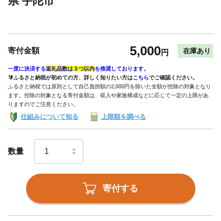
県 宇陀市
5,000
寄付金額
在庫あり
円
一度に決済する
返礼品数は３つ以内
を推奨しております。
🔰ふるさと納税が初めての方、詳しく知りたい方は
こちら
でご確認ください。
ふるさと納税では原則として自己負担額の2,000円を除いた全額が控除の対象となり
ます。控除の対象となる寄付金額は、収入や家族構成などに応じて一定の上限があ
りますのでご注意ください。
仕組みについて知る
上限額を調べる
数量
寄付する