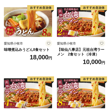
愛知県小牧市
愛知県小牧市
味噌煮込みうどん8食セット
【味仙八事店】元祖台湾ラー
メン 2食セット（冷凍）
18,000
円
10,000
円