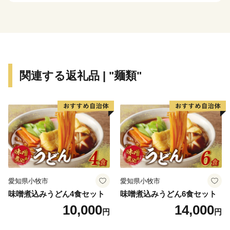
り伸びやかに、そしてたくましくするため、みなさまか
らのご支援をお願いします。
関連する返礼品 | "麺類"
愛知県小牧市
愛知県小牧市
味噌煮込みうどん4食セット
味噌煮込みうどん6食セット
10,000
14,000
円
円