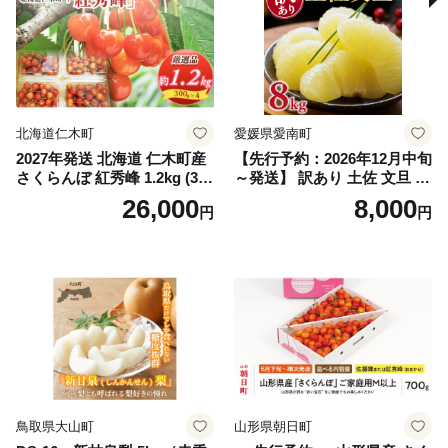
スカット おすすめ シャイン
マスカット 贈答 ギフト 産地
笛吹市 シャインマスカット
笛吹 葡萄 国産 ぶどう 人気
国産 1.2kg 先行｜
北海道仁木町
愛媛県愛南町
2027年発送 北海道 仁木町産
【先行予約：2026年12月中旬
さくらんぼ 紅秀峰 1.2kg (300
～発送】 訳あり 土佐 文旦 8k
g×4パック) Lサイズ以上 旬
g (Mサイズ以上サイズミック
26,000
8,000
円
円
桜桃 産地直送 サクランボ チ
ス) 8000円 わけあり ぶんた
ェリー フルーツ 果物 果物類
ん みかん mikan 蜜柑 ミカン
仁木町 仁木 [松山商店]
土佐文旦 家庭用 産地直送 国
産 農家直送 期間限定 特産品
サイズミックス くらもとフ
ァーム 愛南町 愛媛県
鳥取県大山町
山形県朝日町