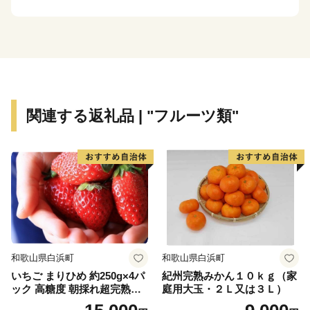
り、丘陵部から平野部にかけては、古くからの街並みと
新たに開発された住宅が混在しています。
平野部においては、玉ねぎ、水なす、里芋、花き等、
泉州特産の農作物が栽培されています。関西国際空港の
対岸のりんくうタウンでは、様々な製造業をはじめとす
関連する返礼品 | "フルーツ類"
る事業所が集積し、岡田と樽井にある漁港では大阪湾で
とれた新鮮な海産物が水揚げされ、海岸部には
SENNAN LONG PARK（泉南ロングパーク）を設け、
にぎわいを創出し、レクリエーションゾーンとして再生
させ、泉南市のまちづくりの拠点とすることをめざして
います。
和歌山県白浜町
和歌山県白浜町
いちご まりひめ 約250g×4パ
紀州完熟みかん１０ｋｇ（家
ック 高糖度 朝採れ超完熟ま
庭用大玉・２Ｌ又は３Ｌ）
りひめ 1月以降発送分