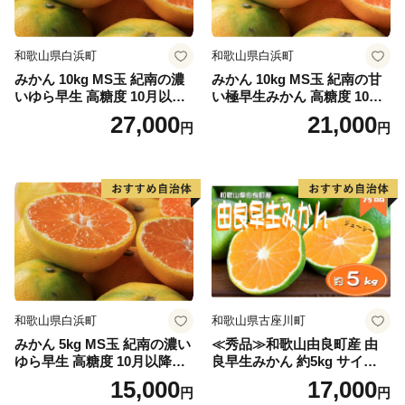
和歌山県白浜町
和歌山県白浜町
みかん 10kg MS玉 紀南の濃
みかん 10kg MS玉 紀南の甘
いゆら早生 高糖度 10月以降
い極早生みかん 高糖度 10月
発送 マルチ被覆栽培
以降発送 マルチ被覆栽培
27,000
21,000
円
円
和歌山県白浜町
和歌山県古座川町
みかん 5kg MS玉 紀南の濃い
≪秀品≫和歌山由良町産 由
ゆら早生 高糖度 10月以降発
良早生みかん 約5kg サイズお
送 マルチ被覆栽培
まかせ【sml106C】
15,000
17,000
円
円