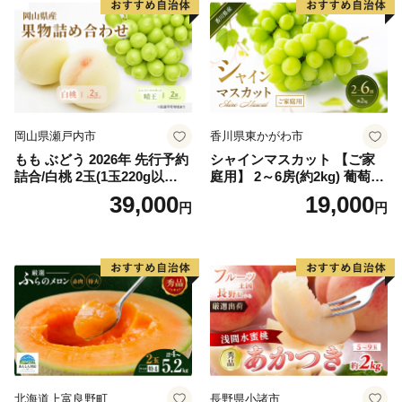
岡山県瀬戸内市
香川県東かがわ市
もも ぶどう 2026年 先行予約
シャインマスカット 【ご家
詰合/白桃 2玉(1玉220g以
庭用】 2～6房(約2kg) 葡萄 ぶ
上)・シャインマスカット 晴
どう ブドウ フルーツ 果物 く
39,000
19,000
円
円
王 2房(1房480g以上) 化粧箱
だもの 果実 旬の果物 旬のフ
入り 岡山県産 国産 フルーツ
ルーツ 香川 香川県 東かがわ
果物 ギフト
市
北海道上富良野町
長野県小諸市