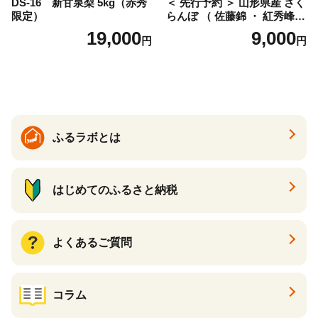
DS-16 新甘泉梨 5kg（赤秀
＜ 先行予約 ＞ 山形県産 さく
限定）
らんぼ （ 佐藤錦 ・ 紅秀峰
） ご家庭用 M以上 700g 【20
19,000
9,000
円
円
26年6月下旬から7月上旬発
送】 山形県 果物 フルーツ 初
夏 夏 送料無料
ふるラボとは
はじめてのふるさと納税
よくあるご質問
コラム