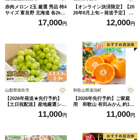
赤肉メロン 2玉 厳選 秀品 特4
【オンライン決済限定】【20
サイズ 富良野 北海道 各2kg
26年8月上旬～発送予定】 先
～2.6kg 2玉 セット ファーム
行予約 「浅間水蜜桃プレミ
17,000
12,000
円
円
富良野 メロン めろん 果物 く
アム」 もも あかつき 秀品 約
だもの フルーツ デザート 旬
2kg 5～9玉 贈答品 ふるさと
の果物 旬のフルーツ
納税 果物 桃 フルーツ モモ
果肉 長野県産 小諸市
山梨県笛吹市
和歌山県湯浅町
【2026年発送★先行予約】
【2026年先行予約】ご家庭
【土日祝配送】産地厳選シャ
用 和歌山 有田みかん 約10k
インマスカット1.2kg～1.3kg
g (2L、3Lサイズ)【湯浅町】
11,000
11,000
円
円
（2房～3房）※沖縄・離島配
_ZJ6079
送不可※ 106-003-sku02-26y
｜シャインマスカット 発送
笛吹市 山梨県 フルーツ 果物
ぶどう 葡萄 大粒 シャインマ