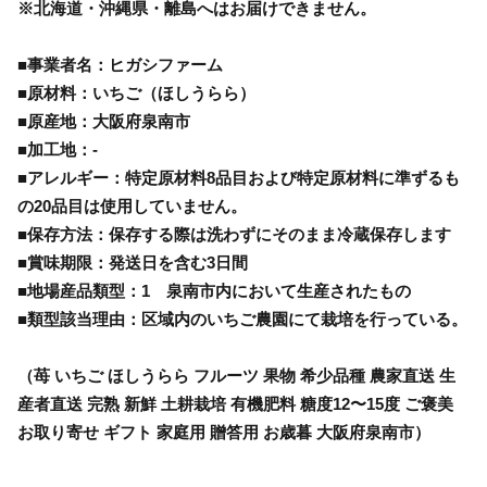
※北海道・沖縄県・離島へはお届けできません。
■事業者名：ヒガシファーム
■原材料：いちご（ほしうらら）
■原産地：大阪府泉南市
■加工地：-
■アレルギー：特定原材料8品目および特定原材料に準ずるも
の20品目は使用していません。
■保存方法：保存する際は洗わずにそのまま冷蔵保存します
■賞味期限：発送日を含む3日間
■地場産品類型：1 泉南市内において生産されたもの
■類型該当理由：区域内のいちご農園にて栽培を行っている。
（苺 いちご ほしうらら フルーツ 果物 希少品種 農家直送 生
産者直送 完熟 新鮮 土耕栽培 有機肥料 糖度12〜15度 ご褒美
お取り寄せ ギフト 家庭用 贈答用 お歳暮 大阪府泉南市）