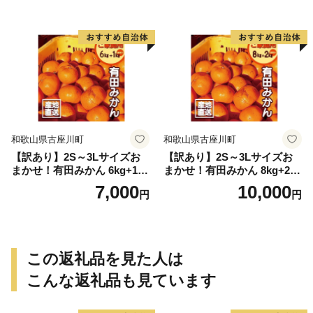
和歌山県古座川町
和歌山県古座川町
【訳あり】2S～3Lサイズお
【訳あり】2S～3Lサイズお
まかせ！有田みかん 6kg+1kg
まかせ！有田みかん 8kg+2kg
保証分 11月から12月下旬ま
保証分 11月から12月下旬ま
7,000
10,000
円
円
でに順次発送致します。 / 訳
でに順次発送致します。 / 訳
ありみかん 有田みかん みか
ありみかん 有田みかん みか
ん ミカン 蜜柑 柑橘 温州みか
ん ミカン 蜜柑 柑橘 温州みか
ん 和歌山 ご家庭用
ん 和歌山 ご家庭用
この返礼品を見た人は
こんな返礼品も見ています