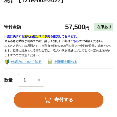
島】【121B-002-2027】
57,500
寄付金額
在庫あり
円
一度に決済する
返礼品数は３つ以内
を推奨しております。
🔰ふるさと納税が初めての方、詳しく知りたい方は
こちら
でご確認ください。
ふるさと納税では原則として自己負担額の2,000円を除いた全額が控除の対象となり
ます。控除の対象となる寄付金額は、収入や家族構成などに応じて一定の上限があ
りますのでご注意ください。
仕組みについて知る
上限額を調べる
数量
寄付する