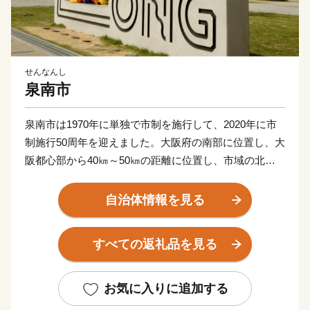
せんなんし
泉南市
泉南市は1970年に単独で市制を施行して、2020年に市
制施行50周年を迎えました。大阪府の南部に位置し、大
阪都心部から40㎞～50㎞の距離に位置し、市域の北西
は大阪湾に面し、北東は泉佐野市、田尻町、南西は阪南
市、そして南東は和歌山県岩出市、紀の川市と接してい
自治体情報を見る
ます。市域は南北約11㎞、東西約8㎞の広がりをみせ、
面積は48.98㎢であり、市域に関西国際空港の約1/3を含
すべての返礼品を見る
みます。
地形は、山地部、丘陵部、平地部および臨海部からな
お気に入りに追加する
り、南部の山地部には低い山々が連なる和泉山脈があ