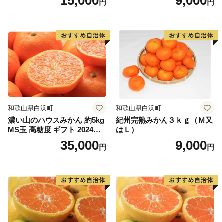
15,000
9,000
円
円
和歌山県白浜町
和歌山県白浜町
濃い山のハウスみかん 約5kg
紀州完熟みかん３ｋｇ（Ｍ又
MS玉 高糖度 ギフト 2024年7
はＬ）
月以降発送分
35,000
9,000
円
円