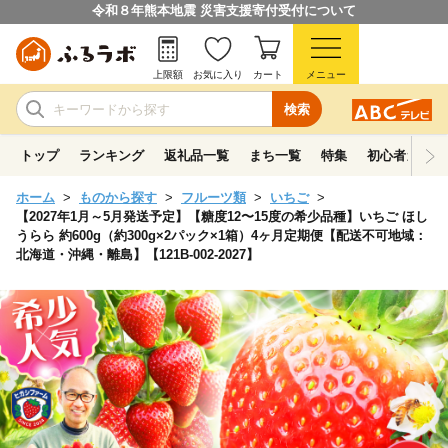
令和８年熊本地震 災害支援寄付受付について
上限額
お気に入り
カート
メニュー
検索
トップ
ランキング
返礼品一覧
まち一覧
特集
初心者ガイド
ホーム
ものから探す
フルーツ類
いちご
【2027年1月～5月発送予定】【糖度12〜15度の希少品種】いちご ほし
うらら 約600g（約300g×2パック×1箱）4ヶ月定期便【配送不可地域：
北海道・沖縄・離島】【121B-002-2027】