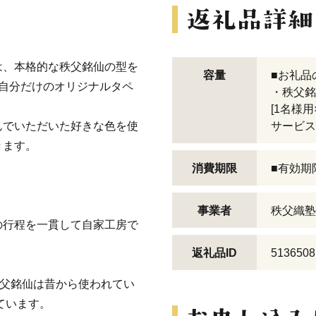
は、本格的な秩父銘仙の型を
容量
■お礼品
で自分だけのオリジナルタペ
・秩父銘
[1名様用
んでいただいた好きな色を使
サービス
きます。
消費期限
■有効期
事業者
秩父織塾
の行程を一貫して自家工房で
返礼品ID
5136508
秩父銘仙は昔から使われてい
ています。