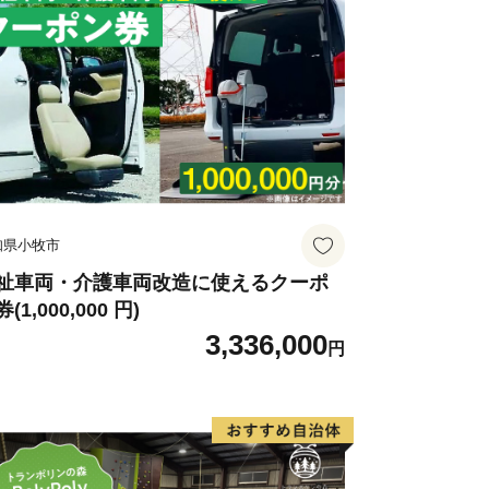
魅力いっぱいの観光地「長瀞」へ是非遊
！
お住まいの方です。
を行った場合でも、都度お礼品を受取る
知県小牧市
祉車両・介護車両改造に使えるクーポ
(1,000,000 円)
3,336,000
円