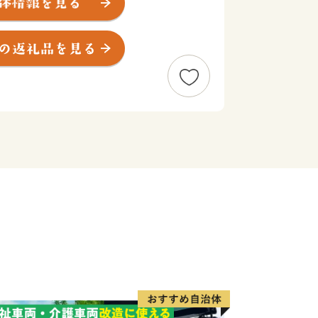
い風景となっており、一帯が、国の名勝
ています。また、風景だけでなく、ミシ
ジャポン一つ星を獲得した寶登山神社の
、ラフティング等のアクティビティも楽
０万人の観光客の皆さんに訪れていただ
をスローガンとして“人も社会も自然
として暮らせるまちづくり”を目指し
ています。
てまで切れ目のない支援を積極的に取り
世代の方やその子どもたちが住みやすい
。また、観光客の方に更に楽しんでいた
力を入れています。子どもたちをはじめ
方の笑顔で溢れるまちづくりを行って参
寄附金を心よりお待ちしております。そ