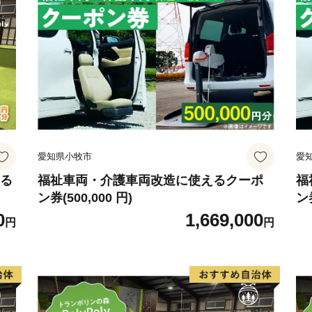
して、一年中いつ訪れても
びに来て楽しんでください
※お礼品の贈呈は、町外に
※同一年内で複数回の寄附
事ができます。
愛知県小牧市
愛
える
福祉車両・介護車両改造に使えるクーポ
福
ン券(500,000 円)
ン券
0
1,669,000
円
円