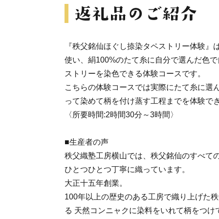
『秩父銘仙ほぐし捺染タペストリー体験』
使い、絹100%のたて糸に自分で選んだ色
ストリーを染色できる体験コースです。
こちらの体験コースでは実際にたて糸に選
って染めて柄を付け蒸す工程までを体験で
〈所要時間:2時間30分～3時間〉
■生産者の声
秩父織塾工房横山では、秩父銘仙のすべて
ひとつひとつ丁寧に織っています。
大正十五年創業。
100年以上の歴史のある工房で織り上げた
る 天然コンニャクに染料をいれて柄をつけ