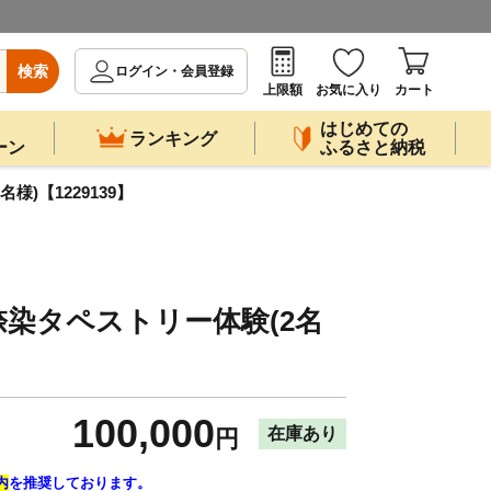
検索
ログイン・会員登録
上限額
お気に入り
カート
はじめての
ランキング
ーン
ふるさと納税
)【1229139】
染タペストリー体験(2名
100,000
在庫あり
円
内
を推奨しております。