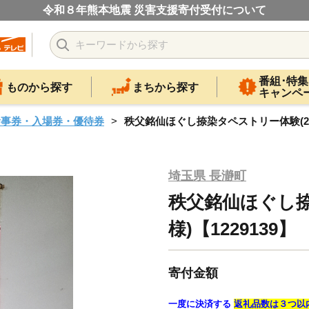
令和８年熊本地震 災害支援寄付受付について
番組･特集
ものから探す
まちから探す
キャンペ
食事券・入場券・優待券
秩父銘仙ほぐし捺染タペストリー体験(2名様
埼玉県 長瀞町
秩父銘仙ほぐし捺
様)【1229139】
寄付金額
一度に決済する
返礼品数は３つ以