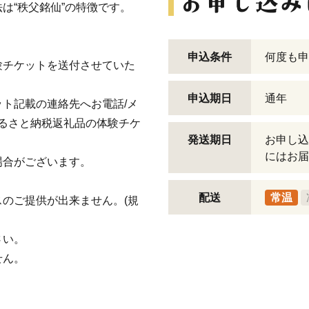
は“秩父銘仙”の特徴です。
申込条件
何度も申
験チケットを送付させていた
申込期日
通年
ト記載の連絡先へお電話/メ
ふるさと納税返礼品の体験チケ
発送期日
お申し込
にはお届
場合がございます。
配送
常温
のご提供が出来ません。(規
さい。
せん。