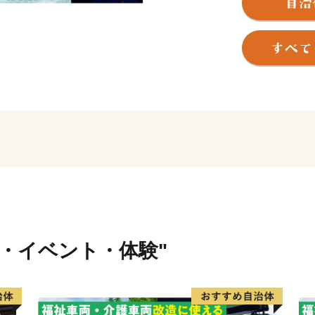
に、長瀞町を象徴する美し
及び天然記念物に指定され
ュラン・グリーンガイド・
ほか、ハイキングや川下り
しむことができ、年間３０
いています。
長瀞町は「はつらつ長瀞」
もすべてが健康で、はつらつ
て、様々な取り組みを行っ
特に、結婚から出産・子育
組んでおり、子育て・若者
まちづくりを進めています
行・イベント・体験"
だけるように観光施策にも
とした町民の方、観光客の
りますので温かいご支援、