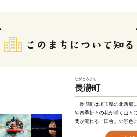
ながとろまち
長瀞町
長瀞町は埼玉県の北西部に
や四季折々の花が咲く山々
間が流れる「田舎」の景色
る荒川により創り出された