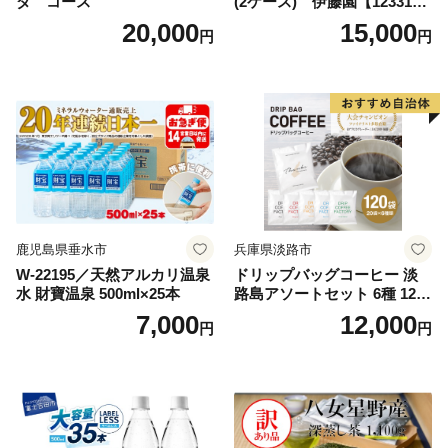
ダ コース
(2ケース) 伊藤園【123317
3】
20,000
15,000
円
円
鹿児島県垂水市
兵庫県淡路市
W-22195／天然アルカリ温泉
ドリップバッグコーヒー 淡
水 財寶温泉 500ml×25本
路島アソートセット 6種 120
袋 飲み比べ コーヒー
7,000
12,000
円
円