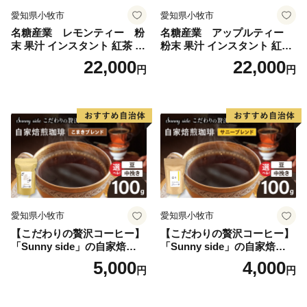
愛知県小牧市
愛知県小牧市
名糖産業 レモンティー 粉
名糖産業 アップルティー
末 果汁 インスタント 紅茶 ビ
粉末 果汁 インスタント 紅茶
タミンC 袋 ロングセラー 粉
ティー ビタミンC 袋 ロング
22,000
22,000
円
円
末飲料 粉末茶 簡単 手軽 ホッ
セラー 粉末飲料 粉末茶 簡単
ト アイス
手軽 ホット アイス
愛知県小牧市
愛知県小牧市
【こだわりの贅沢コーヒー】
【こだわりの贅沢コーヒー】
「Sunny side」の自家焙煎珈
「Sunny side」の自家焙煎珈
琲こまきブレンド（100g）
琲サニーブレンド（100g）
5,000
4,000
円
円