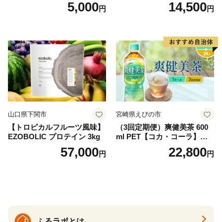
ドリップバッグ9種セット(18
（4ケース）※離島不可 天然
5,000
14,500
円
円
袋)ゆうパケットでお届け！
水 ミネラルウォーター 水 ペ
ットボトル 2000ml バナジウ
ム天然水 飲料水 軟水 鉱水 国
産 シリカ ミネラル 美容 備蓄
防災 長期保存 富士山 山梨県
忍野村
山口県下関市
宮崎県えびの市
【トロピカルフルーツ風味】
（3回定期便）爽健美茶 600
EZOBOLIC プロテイン 3kg
ml PET【コカ・コーラ】ペ
ットボトル 1ケース(24本) 定
57,000
22,800
円
円
期便 3回(72本) セット お茶
カフェインゼロ ノンカフェ
イン ハトムギ ブレンド茶 宮
崎県 えびの市 送料無料
ふるラボとは