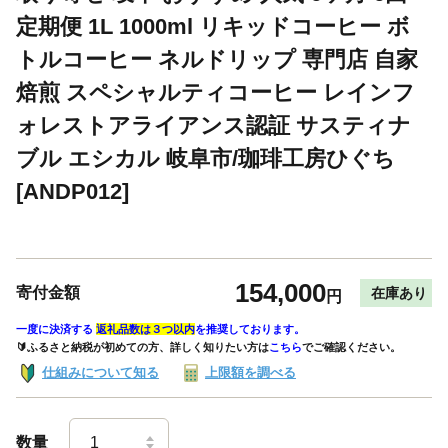
定期便 1L 1000ml リキッドコーヒー ボ
トルコーヒー ネルドリップ 専門店 自家
焙煎 スペシャルティコーヒー レインフ
ォレストアライアンス認証 サスティナ
ブル エシカル 岐阜市/珈琲工房ひぐち
[ANDP012]
154,000
寄付金額
在庫あり
円
一度に決済する
返礼品数は３つ以内
を推奨しております。
🔰ふるさと納税が初めての方、詳しく知りたい方は
こちら
でご確認ください。
仕組みについて知る
上限額を調べる
数量