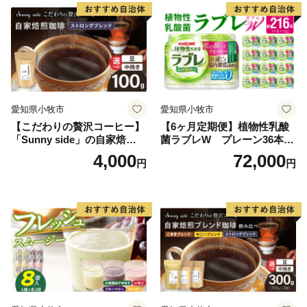
愛知県小牧市
愛知県小牧市
【こだわりの贅沢コーヒー】
【6ヶ月定期便】植物性乳酸
「Sunny side」の自家焙煎珈
菌ラブレW プレーン36本
琲ストロングブレンド（100
（計216本）
4,000
72,000
円
円
g）