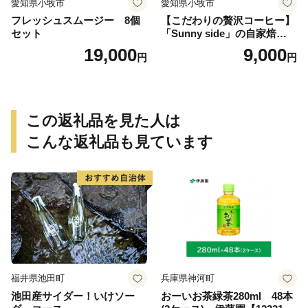
愛知県小牧市
愛知県小牧市
フレッシュスムージー 8個
【こだわりの贅沢コーヒー】
セット
「Sunny side」の自家焙煎珈
琲ブレンド珈琲飲み比べセッ
19,000
9,000
円
円
ト（300g）
この返礼品を見た人は
こんな返礼品も見ています
福井県池田町
兵庫県神河町
池田産サイダー！いけソー
おーいお茶緑茶280ml 48本