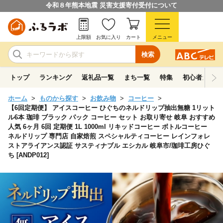
令和８年熊本地震 災害支援寄付受付について
上限額
お気に入り
カート
メニュー
検索
トップ
ランキング
返礼品一覧
まち一覧
特集
初心者ガイド
ホーム
ものから探す
お飲み物
コーヒー
【6回定期便】 アイスコーヒー ひぐちのネルドリップ抽出無糖 1リット
ル6本 珈琲 ブラック パック コーヒー セット お取り寄せ 岐阜 おすすめ
人気 6ヶ月 6回 定期便 1L 1000ml リキッドコーヒー ボトルコーヒー
ネルドリップ 専門店 自家焙煎 スペシャルティコーヒー レインフォレ
ストアライアンス認証 サスティナブル エシカル 岐阜市/珈琲工房ひぐ
ち [ANDP012]