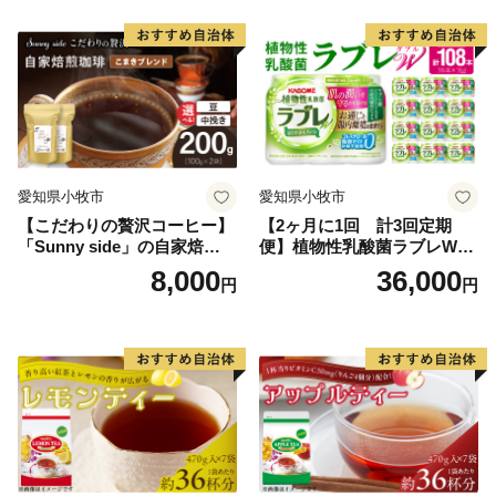
愛知県小牧市
愛知県小牧市
【こだわりの贅沢コーヒー】
【2ヶ月に1回 計3回定期
「Sunny side」の自家焙煎珈
便】植物性乳酸菌ラブレW
琲こまきブレンド（200g）
プレーン36本（計108本）
8,000
36,000
円
円