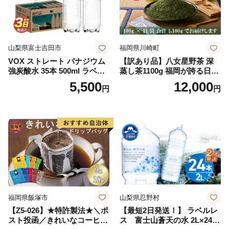
山梨県富士吉田市
福岡県川崎町
VOX ストレート バナジウム
【訳あり品】八女星野茶 深
強炭酸水 35本 500ml ラベル
蒸し茶1100g 福岡が誇る日本
レス【富士吉田市限定カート
茶_ 訳アリ 常温 お茶 茶袋 常
5,500
12,000
円
円
ン】
備品 おちゃ ocha 茶葉 緑茶
飲料 飲み物 八女 茶 日本茶
深むし茶 深蒸し 訳あり お茶
っぱ tea 八女茶 お手軽 簡単
小分け お土産 お取り寄せ グ
ルメ 福岡 九州 福岡県 国産
日本 ふかむし茶 ふかむし 家
庭用 自宅用 ちゃ りょくちゃ
ふかむしちゃ 急須 甘み 川崎
町 送料無料
福岡県飯塚市
山梨県忍野村
【Z5-026】★特許製法★＼ポ
【最短2日発送！】 ラベルレ
スト投函／きれいなコーヒー
ス 富士山蒼天の水 2L×24本