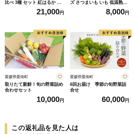
比べ 3種 セット 紅はるか 安
ズ さつまいも いも 低温熟成
納芋 シルクスイート 合計 15
完全熟成収穫 甘い 糖度 焼き
21,000
8,000
円
円
kg サイズ混合 サツマイモ 焼
芋 やきいも スイートポテト
き芋 干し芋 丸干し 冷凍焼き
おやつ 高糖度 料理 国産 愛媛
芋 冷やし焼き芋 やきいも 蜜
県 愛南町 青果市場
芋 ほしいも スイートポテト
いも天 サイズミックス 甘い
ねっとり 生芋 新芋 あんのう
いも 甘藷 べにはるか スイー
ツ 国産 糖度 産地直送 農家直
送 数量限定 21000円 愛媛 愛
南 ミッチーのおみかん畑
愛媛県愛南町
愛媛県愛南町
取りたて新鮮！旬の野菜詰め
6回お届け 季節の旬野菜詰
合わせセット
合せ
10,000
60,000
円
円
この返礼品を見た人は