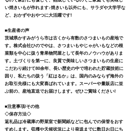
い焼きいもが作れます♪焼きいも以外にも、サラダや大学芋な
ど、おかずやおやつに大活躍です!
■生産者の声
茨城県かすみがうら市は古くから有数のさつまいもの産地で
す。株式会社ひのでやは、さつまいもやじゃがいもなどの根
菜類を中心に扱う青果物問屋として長年のノウハウがありま
す。土づくりを第一に、良質で美味しいさつまいもの生産に
こだわり続けて80余年、長い歴史の中で培われた貯蔵技術に
因り、私たちの扱う「紅はるか」は、国内のみならず海外の
お取引先様にも大変喜ばれています。スーパーや量販店に並
ぶ前の、産地直送でお届けします。ぜひご賞味ください!
■注意事項/その他
◇保存方法◇
返礼品は冷蔵庫の野菜室で新聞紙などに包んでの保管をおす
すめします。収穫や天候状況により発送までに数日お日にち