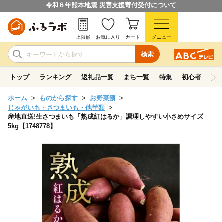
令和８年熊本地震 災害支援寄付受付について
上限額
お気に入り
カート
メニュー
検索
トップ
ランキング
返礼品一覧
まち一覧
特集
初心者ガイド
ホーム
ものから探す
お野菜類
じゃがいも・さつまいも・他芋類
産地直送!生さつまいも「熟成紅はるか」調理しやすい小さめサイズ
5kg【1748778】