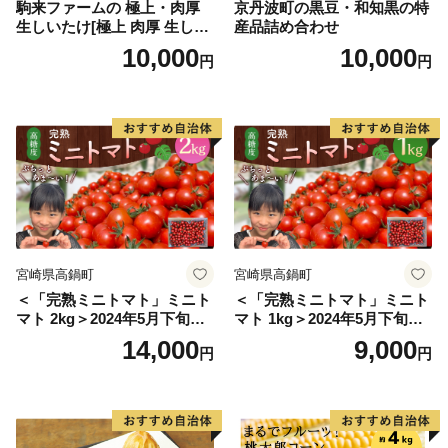
駒来ファームの 極上・肉厚
京丹波町の黒豆・和知黒の特
生しいたけ[極上 肉厚 生しい
産品詰め合わせ
たけ 生シイタケ 生椎茸 安心
10,000
10,000
円
円
安全 国産 採れたて 新鮮 きの
こ 野菜]
宮崎県高鍋町
宮崎県高鍋町
＜「完熟ミニトマト」ミニト
＜「完熟ミニトマト」ミニト
マト 2kg＞2024年5月下旬迄
マト 1kg＞2024年5月下旬迄
に順次出荷 野菜ソムリエサ
に順次出荷 野菜ソムリエサ
14,000
9,000
円
円
ミット アルル・リリカ共に
ミット アルル・リリカ共に
銀賞受賞！！(2023年11月開
銀賞受賞！！(2023年11月開
催)1回食べてみらんね？宮崎
催)1回食べてみらんね？宮崎
県 高鍋町産 産地直送 有機肥
県 高鍋町産 産地直送 有機肥
料使用 高糖度 西森農園
料使用 高糖度 西森農園