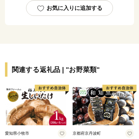
また、霞ヶ浦の湖上で真っ白な帆を張る雄大な帆引き
お気に入りに追加する
船、気持ちの良い風を受けながら湖沿いを走るサイクリ
ング、廃校を活用したキャンプ場など、体験型観光も人
気です。
東京から電車で約1時間半とアクセスも抜群ですの
で、ぜひ、かすみがうら市にお越しいただき、かすみが
うら市の魅力を体感してください。
関連する返礼品 | "お野菜類"
愛知県小牧市
京都府京丹波町