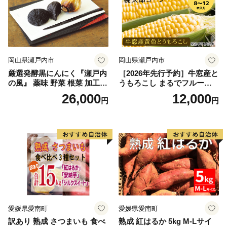
岡山県瀬戸内市
岡山県瀬戸内市
厳選発酵黒にんにく『瀬戸内
［2026年先行予約］牛窓産と
の風』 薬味 野菜 根菜 加工食
うもろこし まるでフルー
品
ツ！最高糖度25度超え 生で
26,000
12,000
円
円
甘い、茹でて美味い！ 黄色
とうもろこし 「桃太郎コー
ン」約4kg（8〜12本入り）
野菜
愛媛県愛南町
愛媛県愛南町
訳あり 熟成 さつまいも 食べ
熟成 紅はるか 5kg M-Lサイ