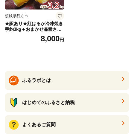
茨城県行方市
★訳あり★紅はるか冷凍焼き
芋約3kg＋おまかせ品種さつ
まいも 合計約3.2kg｜さつ
8,000
円
まいも サツマイモ さつま芋
焼き芋 やきいも 冷凍 冷凍焼
き芋 訳あり 訳アリ 紅はるか
茨城県 行方市(EY-25)
ふるラボとは
はじめてのふるさと納税
よくあるご質問