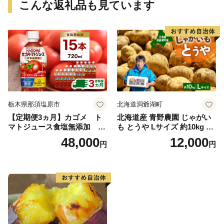
こんな返礼品も見ています
栃木県那須塩原市
北海道洞爺湖町
【定期便3ヵ月】カゴメ ト
北海道産 青野農園 じゃがい
マトジュース食塩無添加 72
も とうや Lサイズ 約10kg 20
0ml PET×15本 1ケース 毎月
26年10月初旬～12月下旬頃お
48,000
12,000
円
円
届く 3ヵ月 3回コース ns001-
届け 先行予約 北海道 ジャガ
005 【 KAGOME 野菜ジュー
イモ トウヤ 馬鈴薯 ポテト 芋
ス 】
いも イモ 黄色 旬 野菜 農作
物 産地直送 お取り寄せ 国産