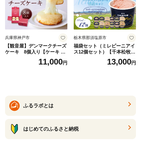
兵庫県神戸市
栃木県那須塩原市
【観音屋】デンマークチーズ
福袋セット（ミレピーニアイ
ケーキ 8個入り【ケーキ チ
ス12個セット）【千本松牧
ーズケーキ 人気スイーツ お
場】 ns025-014-12 【デザー
11,000
13,000
円
円
すすめスイーツ 神戸スイー
ト 詰め合わせ ギフト】
ツ 新感覚チーズケーキ おす
すめケーキ 兵庫県 神戸市 D0
910-17】
ふるラボとは
はじめてのふるさと納税