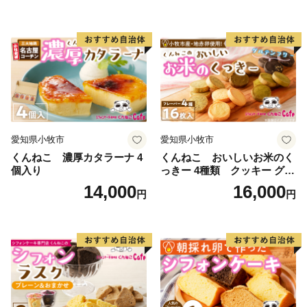
愛知県小牧市
愛知県小牧市
くんねこ 濃厚カタラーナ 4
くんねこ おいしいお米のく
個入り
っきー 4種類 クッキー グル
テンフリー
14,000
16,000
円
円