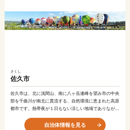
さくし
佐久市
佐久市は、北に浅間山、南に八ヶ岳連峰を望み市の中央
部を千曲川が南北に貫流する、自然環境に恵まれた高原
都市です。熱帯夜が１日もない涼しい地域でありなが
ら、日本トップクラスの晴天率を誇ります。
豊かな自然の恩恵により、お米や佐久鯉など豊富な農作
自治体情報を見る