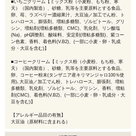
■いちごクリーム【ミックス粉（小麦粉、もち粉、寒
天）（国内製造）、砂糖、乳等を主要原料とする食品、
卵、苺、ラズベリー濃縮果汁、大豆油／加工でん粉、ト
レハロース、膨張剤、増粘多糖類、ゾルビトール、グリ
シン、増粘剤(増粘多糖類、CMC)、乳化剤、リン酸塩
(Na)、pH調整剤、酸味料、安定剤(増粘多糖類)、紫コー
ン色素、香料、着色料(V.B2)、(一部に小麦・卵・乳成
分・大豆を含む)】
■コーヒークリーム【ミックス粉（小麦粉、もち粉、寒
天）（国内製造）、砂糖、乳等を主要原料とする食品、
卵、コーヒー粉末(タンザニア産キリマンジャロ100％使
用)､大豆油／加工でん粉、トレハロース、膨張剤、増粘
多糖類、乳化剤、ゾルビトール、グリシン、香料、増粘
剤(CMC)、着色料(V.B2)、(一部に小麦・卵・乳成分・大
豆を含む)】
【アレルギー品目の有無】
大豆油（原材料に含まれる）