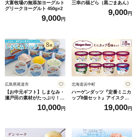
大富牧場の無添加ヨーグルト
三幸の福どら（黒ごまあん）
グリークヨーグルト 450g×2
9,000
円
9,000
円
広島県尾道市
北海道浜中町
【お中元ギフト】しまなみ・
ハーゲンダッツ『定番ミニカ
瀬戸田の素材がたっぷり！ジ
ップ8個セット』アイスクリ
ェラート8個
ーム アイス スイーツ デザー
10,000
19,000
円
円
ト_H0016-104