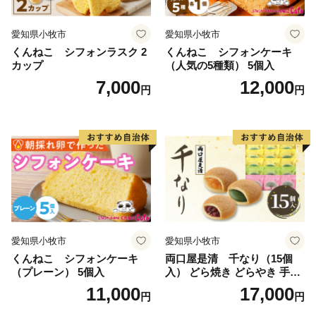
愛知県小牧市
愛知県小牧市
くんねこ シフォンラスク 2
くんねこ シフォンケーキ
カップ
（人気の5種類） 5個入
7,000
12,000
円
円
愛知県小牧市
愛知県小牧市
くんねこ シフォンケーキ
両口屋是清 千なり（15個
（プレーン） 5個入
入） どら焼き どらやき 手土
産 お土産 土産 丹波大納言小
11,000
17,000
円
円
豆 抹茶 林檎 りんご 慶事 お
祝い 法事 法要 詰め合わせ お