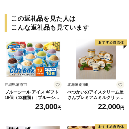
取り寄せ 瓢箪 豊臣秀吉 焼印
個包装 贈り物 老舗 お茶菓子
この返礼品を見た人は
こんな返礼品も見ています
沖縄県浦添市
北海道別海町
ブルーシール アイス ギフト
べつかいのアイスクリーム屋
18個（12種類）| ブルーシー
さんプレミアムミルクリッチ
ルアイス ブルーシールアイ
12個（AP-01）（ 北海道アイ
23,000
22,000
円
円
スクリーム 着日指定可能 送
ス 北海道産アイス アイス ア
料無料 ジェラート 沖縄県 バ
イススイーツ アイスクリー
ースデー 贈り物 プレゼント
ム 北海道産アイスクリーム
誕生日 カップ 詰め合わせ バ
道産アイス 道産アイスクリ