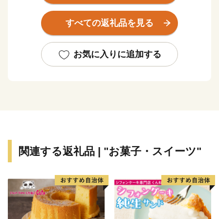
物にめぐまれ、市内には11もの酒蔵があります。また、
晴天率の高さから、毎年ゴールデンウィークには、熱気
すべての返礼品を見る
球の大会「佐久バルーンフェスティバル」が開催され、
澄んだ青空に数多くの色彩豊かなバルーンが浮かぶ光景
は、春の風物詩となっています。
お気に入りに追加する
古い町並み、住民同士の強い絆が息づく、「田舎らし
さ」が残る町である一方、病院や診療所など医療機関が
充実しており、地域医療の先進地としても知られていま
す。
また、近年では、北陸新幹線、上信越自動車道といった
高速交通網の発達により、首都圏・日本海圏へのアクセ
スに優れる利便性の高い地域となりました。さらに、中
関連する返礼品 | "お菓子・スイーツ"
部横断自動車道の整備も進み、太平洋圏へのアクセスの
向上も見込まれています。
安定した医療提供と交通アクセスの良さから、移住を希
望する人が絶えないまちです。