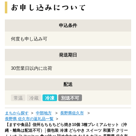
申込条件
何度も申し込み可
発送期日
30営業日以内に出荷
配送
常温
冷蔵
冷凍
別送不可
まちから探す
中部地方
長野県佐久市
長野県 佐久市の返礼品一覧
【ますや食品】信州もちもちどら焼き10個 3種プレミアムセット（沖
縄・離島は配送不可）│個包装 冷凍 どらやき スイーツ 和菓子 クリー