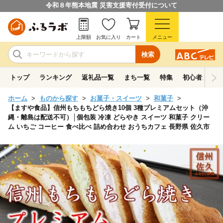
令和８年熊本地震 災害支援寄付受付について
上限額
お気に入り
カート
メニュー
検索
トップ
ランキング
返礼品一覧
まち一覧
特集
初心者ガイド
ホーム
ものから探す
お菓子・スイーツ
和菓子
【ますや食品】信州もちもちどら焼き10個 3種プレミアムセット（沖
縄・離島は配送不可）│個包装 冷凍 どらやき スイーツ 和菓子 クリー
ム いちご コーヒー 食べ比べ 詰め合わせ おうちカフェ 長野県 佐久市