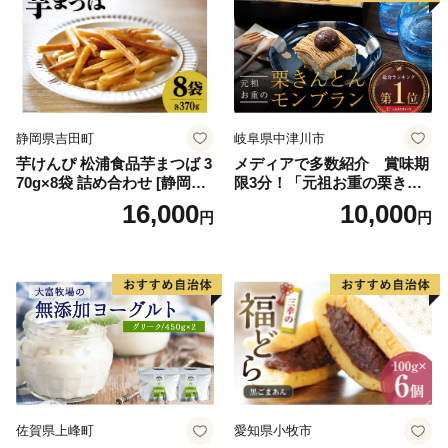
ラエティ | バニラ チョコレー
ーム ギフト 詰合せ 詰め合わ
ト ストロベリー ピスタチオ
せ ふるさと納税 ）
バニラ＆クッキー ウベ 沖縄
紅イモ 塩ちんすこう 沖縄シ
ークヮーサー 沖縄黒糖 琉球
ロイヤルミルクティ 沖縄パ
イン
静岡県吉田町
岐阜県中津川市
芋けんぴ 松浦食品芋まつば 3
メディアで多数紹介 賞味期
70g×8袋 詰め合わせ [静岡伊
限3分！「元祖お重の栗きん
勢丹(松浦食品) 静岡県 吉田町
とんモンブラン」 【未来の
16,000
10,000
円
円
22424274] 芋ケンピ セット
ご褒美】スイーツ 栗 モンブ
小袋 個包装 小分け
ラン くりきんとん デザート
ご褒美 お取り寄せ くり お菓
子 菓子 F4N-2298
佐賀県上峰町
愛知県小牧市