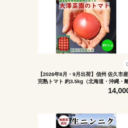
【2026年8月・9月出荷】信州 佐久市
完熟トマト 約3.5kg（北海道・沖縄・
は配送不可） 有機JAS トマト 朝どれ 
14,00
まと 高原野菜 新鮮 期間限定 産地直送 
彩 長野[大澤菜園]