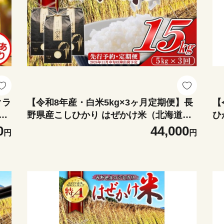
クラ
【令和8年産・白米5kg×3ヶ月定期便】長
【
缶
野県産こしひかり はぜかけ米（北海道・
ひ
エ
沖縄県・離島は配送不可） 【先行予約・2
島は配
0
44,000
円
円
026年11月下旬以降発送】 精米 2026年
下
産 産地直送 信州 長野県 佐久市 美味しい
信
うるち米 先行予約
行