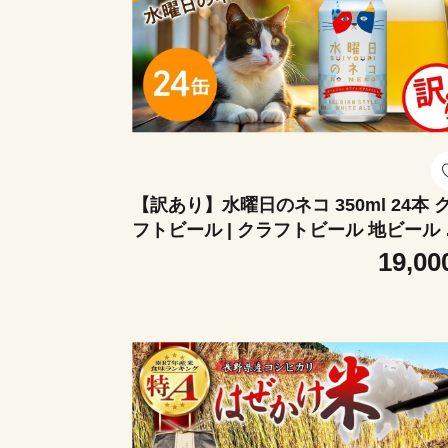
【訳あり】水曜日のネコ 350ml 24本 
フトビール | クラフトビール 地ビール 
ビール セット 酒 アルコール よなよな
19,00
ール ヤッホーブルーイング 数量限定