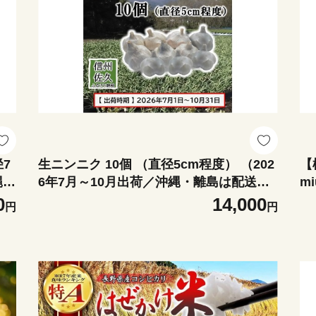
7
生ニンニク 10個 （直径5cm程度） （202
【
縄・
6年7月～10月出荷／沖縄・離島は配送不
m
可） にんにく ガーリック 最高級ホワ
送
0
14,000
円
円
長
イト六片種 無農薬 長野県 佐久市
コ
旬彩 国産 信州
久