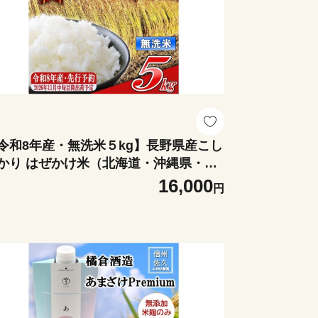
令和8年産・無洗米５kg】長野県産こし
かり はぜかけ米（北海道・沖縄県・離
送不可） 【先行予約・2026年11月
16,000
円
旬以降発送】 精米 2026年産 産地直送
州 長野県 佐久市 美味しい うるち米 先
予約