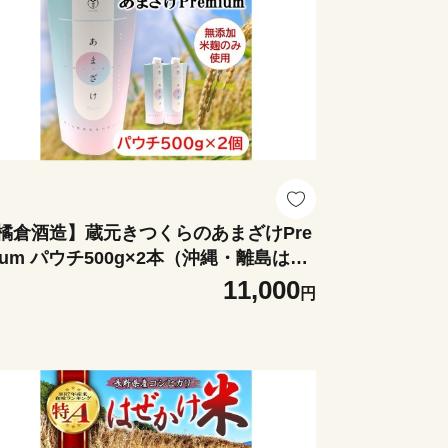
橘倉酒造】蔵元きつくらのあまざけPre
ium パウチ500g×2本（沖縄・離島は配
不可） ｜ 甘酒 米麹 天然水 ノンアル
11,000
円
ール 無添加 酒蔵 発酵食品 【 長野県 佐
市 】