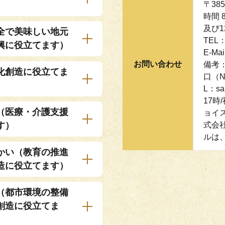
〒38
時間 
及び1
全で美味しい地元
TEL：
興に役立てます）
E-Mai
お問い合わせ
備考
化創造に役立てま
口（NE
L：sa
17
（医療・介護支援
ョイ
す）
式会
ルは
かい（教育の推進
造に役立てます）
（都市環境の整備
創造に役立てま