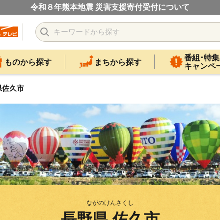
令和８年熊本地震 災害支援寄付受付について
番組･特集
ものから探す
まちから探す
キャンペ
県佐久市
ながのけんさくし
長野県 佐久市