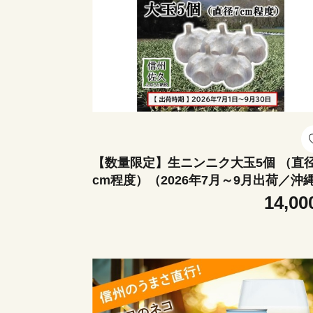
【数量限定】生ニンニク大玉5個 （直径
cm程度）（2026年7月～9月出荷／沖
離島は配送不可）にんにく ガーリッ
14,00
ク 最高級ホワイト六片種 無農薬 
野県 佐久市 旬彩 国産 信州