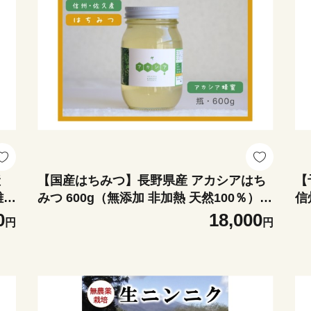
産
【国産はちみつ】長野県産 アカシアはち
【
離島
みつ 600g（無添加 非加熱 天然100％）瓶
信
と
詰め | 国産 純粋 蜂蜜 ハチミツ 純粋はち
縄
0
18,000
円
円
旬
みつ 天然はちみつ あかしあ 信州 佐久 浅
セ
間ガーデン養蜂場 常温保存 ギフト 贈り物
hatimitu hachimitsu ハニー