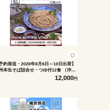
予約発送・2026年8月6日～10日出荷】
州本生そば詰合せ・つゆ付12食 （沖
・離島配送不可） 蕎麦 石臼 食べ比べ
12,000
円
ット お盆 夏休み イベント 長野県