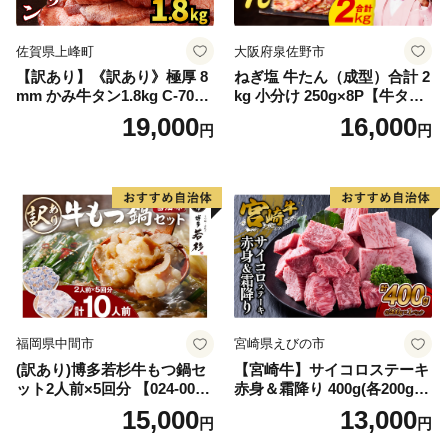
佐賀県上峰町
大阪府泉佐野市
【訳あり】《訳あり》極厚 8
ねぎ塩 牛たん（成型）合計 2
mm かみ牛タン1.8kg C-709-
kg 小分け 250g×8P【牛タン
AS
牛肉 焼肉用 薄切り 訳あり サ
19,000
16,000
円
円
イズ不揃い】
福岡県中間市
宮崎県えびの市
(訳あり)博多若杉牛もつ鍋セ
【宮崎牛】サイコロステーキ
ット2人前×5回分 【024-002
赤身＆霜降り 400g(各200g×
7】
１P 計2P) 真空パック 冷凍
15,000
13,000
円
円