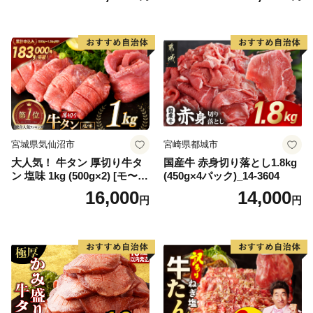
65175)
宮城県気仙沼市
宮崎県都城市
大人気！ 牛タン 厚切り牛タ
国産牛 赤身切り落とし1.8kg
ン 塩味 1kg (500g×2) [モ〜ラ
(450g×4パック)_14-3604
ンド 宮城県 気仙沼市 205646
16,000
14,000
円
円
60] 肉 牛肉 精肉 牛たん 牛タ
ン塩 牛たん塩 冷凍 焼肉 BB
Q アウトドア バーベキュー
厚切り タン