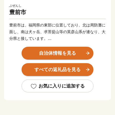
ぶぜんし
豊前市
豊前市は、福岡県の東部に位置しており、北は周防灘に
面し、南は犬ヶ岳、求菩提山等の英彦山系が連なり、大
分県と接しています。
南部の山々より北に向かって流れ出す大小河川により、
豊前平野が扇状に周防灘まで達しており、標高1,000m
自治体情報を見る
超の山から続く多様な自然景観を呈する地形で、山の
幸、海の幸に恵まれた自治体です。
すべての返礼品を見る
■■お盆期間中の配送停止について■■
お気に入りに追加する
いつも豊前市を応援いただきありがとうございます。
誠に勝手ながら、以下の期間につきまして、返礼品の発
送を停止させていただきます。