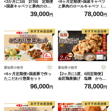
<2か月に1回 計3回 定期便
<6ヶ月定期便>国産キャベツ
>国産キャベツと豚肉のロー
と豚肉のロールキャベツ（4P
ルキャベツ（4P入り）
入り）
39,000
78,000
円
円
愛知県小牧市
愛知県小牧市
<6ヶ月定期便>国産豚で作っ
【2ヶ月に1度、6回定期便】
たこだわり惣菜セット
金匠鶏唐揚げ 塩麹 からあ
げ
96,000
78,000
円
円