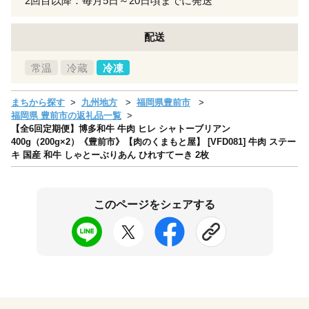
2回目以降：毎月5日～20日頃までに発送
配送
常温
冷蔵
冷凍
まちから探す
九州地方
福岡県豊前市
福岡県 豊前市の返礼品一覧
【全6回定期便】博多和牛 牛肉 ヒレ シャトーブリアン
400g（200g×2）《豊前市》【肉のくまもと屋】 [VFD081] 牛肉 ステー
キ 国産 和牛 しゃとーぶりあん ひれすてーき 2枚
このページをシェアする