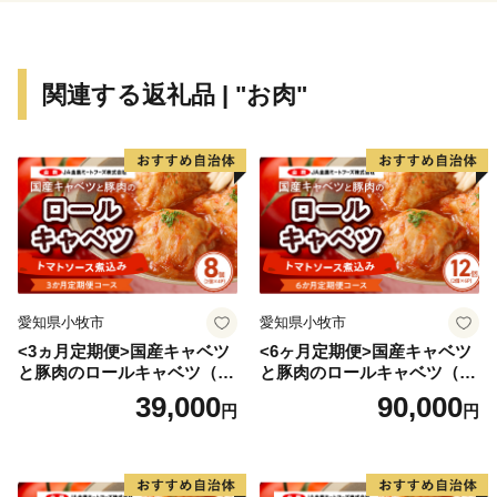
【発送停止期間】8月6日〜8月16日
※日時指定・定期便・お中元商品は除く
関連する返礼品 | "お肉"
発送停止に伴い、ポータルサイトに掲載の期日よりも、
お届けまでに時間を要する場合がございます。
ご迷惑をおかけいたしますが、何卒ご理解のほどお願い
申し上げます。
愛知県小牧市
愛知県小牧市
<3ヵ月定期便>国産キャベツ
<6ヶ月定期便>国産キャベツ
と豚肉のロールキャベツ（4P
と豚肉のロールキャベツ（6P
入り）
入り）
39,000
90,000
円
円