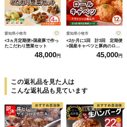
愛知県小牧市
愛知県小牧市
<3ヵ月定期便>国産豚で作っ
<2か月に1回 計3回 定期便
たこだわり惣菜セット
>国産キャベツと豚肉のロー
ルキャベツ（6P入り）
48,000
45,000
円
円
この返礼品を見た人は
こんな返礼品も見ています