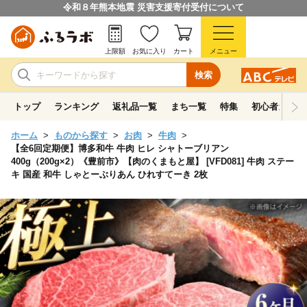
令和８年熊本地震 災害支援寄付受付について
上限額
お気に入り
カート
メニュー
検索
トップ
ランキング
返礼品一覧
まち一覧
特集
初心者ガイド
ホーム
ものから探す
お肉
牛肉
【全6回定期便】博多和牛 牛肉 ヒレ シャトーブリアン
400g（200g×2）《豊前市》【肉のくまもと屋】 [VFD081] 牛肉 ステー
キ 国産 和牛 しゃとーぶりあん ひれすてーき 2枚