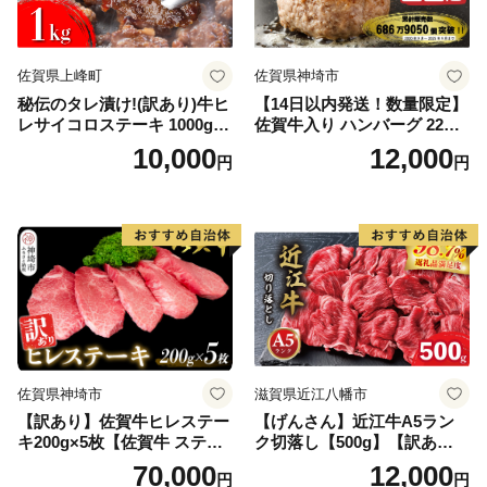
佐賀県上峰町
佐賀県神埼市
秘伝のタレ漬け!(訳あり)牛ヒ
【14日以内発送！数量限定】
レサイコロステーキ 1000g
佐賀牛入り ハンバーグ 22個
【B-1098-AS】
2.6kg(120g×22個)【佐賀牛
10,000
12,000
円
円
黒毛和牛 ブランド牛 九州 ハ
ンバーグ 牛肉 豚肉 国産 お弁
当 おかず 惣菜 おすすめ 人
気】(H083106)
佐賀県神埼市
滋賀県近江八幡市
【訳あり】佐賀牛ヒレステー
【げんさん】近江牛A5ラン
キ200g×5枚【佐賀牛 ステー
ク切落し【500g】【訳あり】
キ ブランド肉 ヒレ肉 フィレ
【DG12W】
70,000
12,000
円
円
肉 ジューシー ヘルシー】(H0