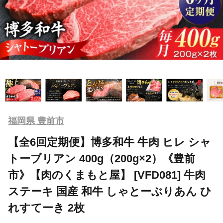
福岡県 豊前市
【全6回定期便】博多和牛 牛肉 ヒレ シャ
トーブリアン 400g（200g×2）《豊前
市》【肉のくまもと屋】 [VFD081] 牛肉
ステーキ 国産 和牛 しゃとーぶりあん ひ
れすてーき 2枚