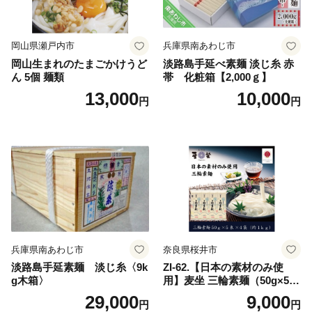
岡山県瀬戸内市
兵庫県南あわじ市
岡山生まれのたまごかけうど
淡路島手延べ素麺 淡じ糸 赤
ん 5個 麺類
帯 化粧箱【2,000ｇ】
13,000
10,000
円
円
兵庫県南あわじ市
奈良県桜井市
淡路島手延素麺 淡じ糸〈9k
ZI-62.【日本の素材のみ使
g木箱〉
用】麦坐 三輪素麺（50g×5束
×4袋）
29,000
9,000
円
円