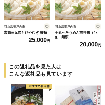
岡山県瀬戸内市
岡山県瀬戸内市
素麺三兄弟とひやむぎ 麺類
手延べそうめん吉井川（4k
g） 麺類
25,000
円
20,000
円
この返礼品を見た人は
こんな返礼品も見ています