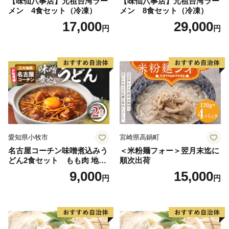
【味仙八事店】元祖台湾ラー
【味仙八事店】元祖台湾ラー
メン 4食セット（冷凍）
メン 8食セット（冷凍）
17,000
29,000
円
円
愛知県小牧市
宮崎県高鍋町
名古屋コーチン味噌煮込みう
＜米粉麺フォー＞翌月末迄に
どん2食セット もも肉 地鶏
順次出荷
味噌うどん
9,000
15,000
円
円