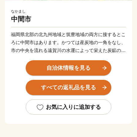
なかまし
中間市
福岡県北部の北九州地域と筑豊地域の両方に接するとこ
ろに中間市はあります。かつては産炭地の一角をなし、
市の中央を流れる遠賀川の水運によって栄えた炭鉱のま
ちでした。
昭和30年代以降、隣接する北九州市のベッドタウンとし
自治体情報を見る
て開発がすすみ、今では、市内の人口の9割が生活する
住宅地の「川東」と往時の面影を残す田園風景がのどか
すべての返礼品を見る
な「川西」の今昔の風景が共存しています。
平成30年に市制施行60周年を迎え、中間市は遠賀川と
ともに新たな歩みを始めました。世界遺産「遠賀川水源
お気に入りに追加する
地ポンプ室」をはじめ、九州最大の中州である自然豊か
な「中島」、市内外から人が集うイベントや季節を彩る
河川敷の風景など、遠賀川を活用したまちづくりを進め