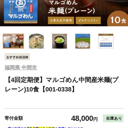
おすすめ自治体
福岡県 中間市
【4回定期便】マルゴめん中間産米麺(プ
レーン)10食【001-0338】
48,000
寄付金額
在庫あり
円