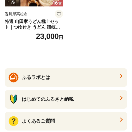
香川県高松市
特選 山田家うどん極上セッ
ト｜つゆ付き うどん 讃岐う
どん さぬきうどん 生麵 うど
23,000
円
んセット カレーうどん 生う
どん 食べ比べ 麺 麺類 ギフト
香川 香川県 高松
ふるラボとは
はじめてのふるさと納税
よくあるご質問