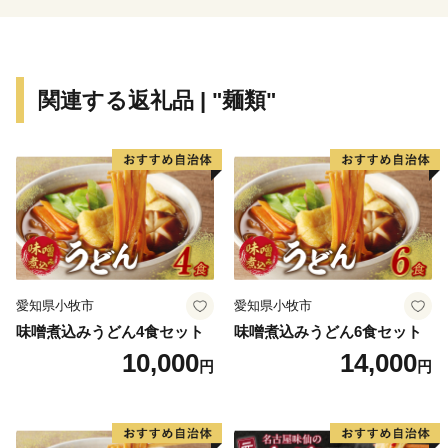
ています。
わたしたち中間市は、16平方キロメートルの小さなまち
です。小さなまちだからできることを、みんなで取り組
んでいきたいと思っています。中間市が「今」頑張って
関連する返礼品 | "麺類"
いることを、ぜひご覧ください。
愛知県小牧市
愛知県小牧市
味噌煮込みうどん4食セット
味噌煮込みうどん6食セット
10,000
14,000
円
円