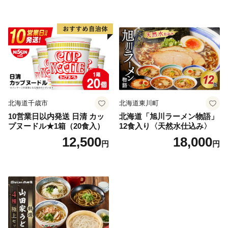
北海道千歳市
北海道東川町
10営業日以内発送 日清 カッ
北海道「旭川ラーメン物語」
プヌードル★1箱（20食入）
12食入り〈天然水仕込み〉
12,500
18,000
円
円