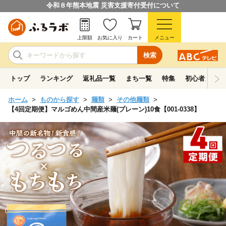
令和８年熊本地震 災害支援寄付受付について
上限額
お気に入り
カート
メニュー
検索
トップ
ランキング
返礼品一覧
まち一覧
特集
初心者ガイド
ホーム
ものから探す
麺類
その他麺類
【4回定期便】マルゴめん中間産米麺(プレーン)10食【001-0338】