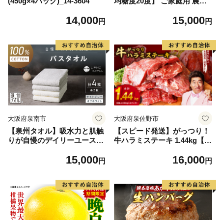
(450g×4パック)_14-3604
均糖度20度】 ご家庭用 農家
こだわりの シャイン マスカ
14,000
15,000
ット 2～3房 合計約1.2kg ブ
円
円
ドウ 葡萄 岡山県産 国産 フル
ーツ 果物 【 Nini farm 農家
直送 】
大阪府泉南市
大阪府泉佐野市
【泉州タオル】吸水力と肌触
【スピード発送】がっつり！
りが自慢のデイリーユースバ
牛ハラミステーキ 1.44kg【氷
スタオル オフホワイト・ライ
温熟成×特製ダレ 小分け 360
15,000
16,000
トグレー 4枚【配送不可地
g×4パック 牛肉 すてーき 焼
円
円
域：北海道・沖縄・離島】
くだけ 味付き 訳あり 不揃い
【039D-268】
焼肉 BBQ】