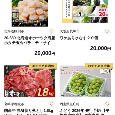
ム 愛南町 愛媛県
北海道紋別市
大阪府貝塚市
20-330 北海道オホーツク海産
ワケあり水なす２０個
ホタテ玉冷バラエティサイズ
20,000
(1kg)｜ 訳あり サイズ不揃い
円
20,000
円
宮崎県都城市
岡山県里庄町
国産牛 赤身切り落とし1.8kg
ぶどう 2026年 先行予約 【平