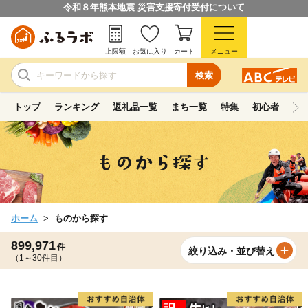
令和８年熊本地震 災害支援寄付受付について
上限額
お気に入り
カート
メニュー
検索
トップ
ランキング
返礼品一覧
まち一覧
特集
初心者ガイド
ホーム
ものから探す
899,971
件
絞り込み・並び替え
（1～30件目）