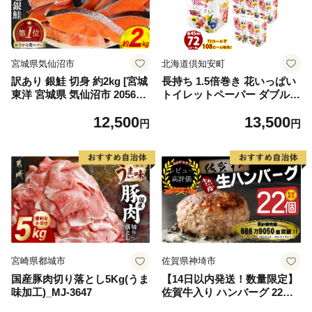
宮城県気仙沼市
北海道倶知安町
訳あり 銀鮭 切身 約2kg [宮城
長持ち 1.5倍巻き 花いっぱい
東洋 宮城県 気仙沼市 205649
トイレットペーパー ダブル 4
91] 鮭 魚介類 海鮮 訳アリ 規
5ｍ 計72ロール 全18種 花柄
12,500
13,500
格外 不揃い さけ サケ 鮭切身
プリント ハーブ 香り付き 日
円
円
シャケ 切り身 冷凍 家庭用 お
本製 まとめ買い 防災 常備品
かず 弁当 支援 サーモン 銀鮭
ペーパー エコ 日用雑貨 消耗
切り身 魚 わけあり
品 備蓄 送料無料 北海道 倶知
安町 日用品
宮崎県都城市
佐賀県神埼市
国産豚肉切り落とし5Kg(うま
【14日以内発送！数量限定】
味加工)_MJ-3647
佐賀牛入り ハンバーグ 22個
2.6kg(120g×22個)【佐賀牛 黒