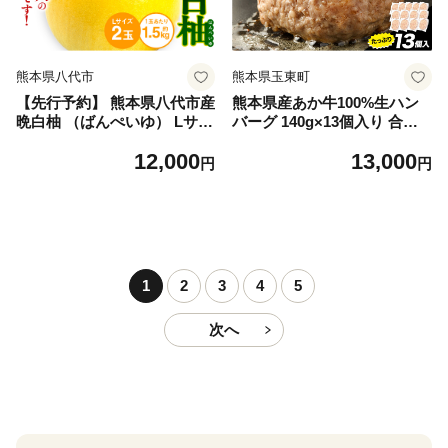
熊本県八代市
熊本県玉東町
【先行予約】 熊本県八代市産
熊本県産あか牛100%生ハン
晩白柚 （ばんぺいゆ） Lサイ
バーグ 140g×13個入り 合計1
ズ 2玉 柑橘 みかん 果物 くだ
820g 1.82kg以上《30日以内
12,000
13,000
もの フルーツ おやつ 特産 熊
に出荷予定(土日祝除く)》熊
円
円
本県 八代市 【2026年12月上
本県産あか牛 バイキングベー
旬より順次発送】
カリー 冷凍
1
2
3
4
5
次へ