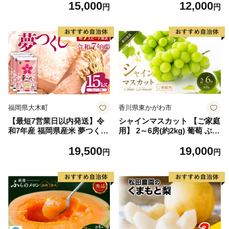
15,000
12,000
毛和牛 ブランド牛 九州 ハン
円
円
バーグ 牛肉 豚肉 国産 お弁当
おかず 惣菜 おすすめ 人気】
(H083106)
福岡県大木町
香川県東かがわ市
【最短7営業日以内発送】令
シャインマスカット 【ご家庭
和7年産 福岡県産米 夢つくし
用】 2～6房(約2kg) 葡萄 ぶど
15kg 精米 ※北海道・沖縄・
う ブドウ フルーツ 果物 くだ
19,500
19,000
離島は配送不可
もの 果実 旬の果物 旬のフル
円
円
ーツ 香川 香川県 東かがわ市