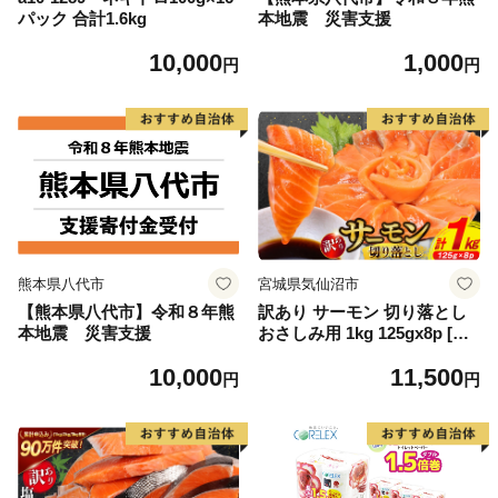
パック 合計1.6kg
本地震 災害支援
10,000
1,000
円
円
熊本県八代市
宮城県気仙沼市
【熊本県八代市】令和８年熊
訳あり サーモン 切り落とし
本地震 災害支援
おさしみ用 1kg 125gx8p [足
利本店 宮城県 気仙沼市 2056
10,000
11,500
4313] 魚 魚介類 鮭 お刺し身
円
円
刺し身 刺身 生 生食 個包装
チリ銀鮭 銀鮭 海鮮 海鮮丼 魚
介