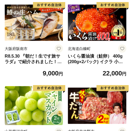
大阪府阪南市
北海道白糠町
R8.5.30 『朝だ！生です旅サ
いくら醤油漬（鮭卵） 400g
ラダ』で紹介されました！朝
(200g×2パック) イクラ 小分
日放送（ABCテレビ） 鰆の
け いくら醤油漬 鮭いくら い
9,000
22,000
生ハム ×3パック（1パックあ
くら醤油漬け 鮭 鮭卵 ikura
円
円
たり、約15g × 約4枚入）さ
醤油いくら 冷凍いくら いく
わら 燻製 熟成
ら北海道 醤油鮭いくら 人気
大好評品 北海道 白糠町