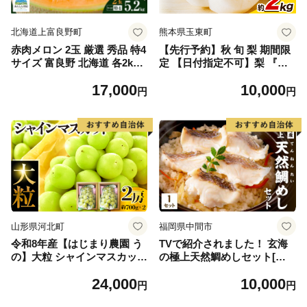
北海道上富良野町
熊本県玉東町
赤肉メロン 2玉 厳選 秀品 特4
【先行予約】秋 旬 梨 期間限
サイズ 富良野 北海道 各2kg
定 【日付指定不可】梨 『松
～2.6kg 2玉 セット ファーム
田農園』の くまもと 梨 たっ
17,000
10,000
富良野 メロン めろん 果物 く
ぷり 約2kg 5-7玉前後 《7月
円
円
だもの フルーツ デザート 旬
下旬-9月末頃出荷》 予約 受
の果物 旬のフルーツ
付中 熊本県玉名郡玉東町『松
田農園』なし 果物 スイーツ
フルーツ デザート スムージ
ー SDG`s
山形県河北町
福岡県中間市
令和8年産【はじまり農園 う
TVで紹介されました！ 玄海
の】大粒 シャインマスカット
の極上天然鯛めしセット[鯛
２房（約700g×2房） 山形県
の切身、だし汁、鯛茶漬け用
24,000
10,000
河北町産 【河北町観光物産協
だし]【010-0001】
円
円
会】 ka002-004-r8