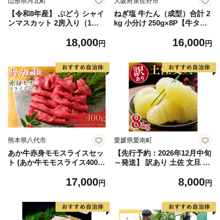
山形県河北町
大阪府泉佐野市
【令和8年産】 ぶどう シャイ
ねぎ塩 牛たん（成型）合計 2
ンマスカット 2房入り（1房6
kg 小分け 250g×8P【牛タン
00g前後） 秀品 山形県河北町
牛肉 焼肉用 薄切り 訳あり サ
18,000
16,000
産【山形eLab】 ka074-023-r
イズ不揃い】
円
円
8
熊本県八代市
愛媛県愛南町
あか牛赤身モモスライスセッ
【先行予約：2026年12月中旬
ト (あか牛モモスライス400
～発送】 訳あり 土佐 文旦 8k
g、あか牛のたれ200ml付き)
g (Mサイズ以上サイズミック
17,000
8,000
ス) 8000円 わけあり ぶんたん
円
円
みかん mikan 蜜柑 ミカン 土
佐文旦 家庭用 産地直送 国産
農家直送 期間限定 特産品 サ
イズミックス くらもとファー