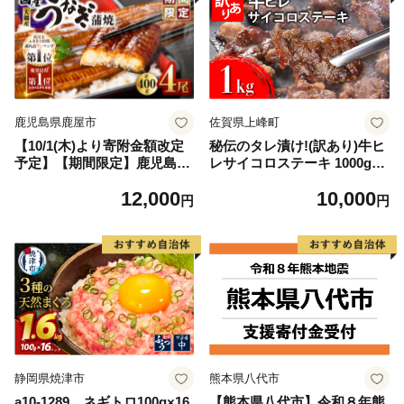
鹿児島県鹿屋市
佐賀県上峰町
【10/1(木)より寄附金額改定
秘伝のタレ漬け!(訳あり)牛ヒ
予定】【期間限定】鹿児島県
レサイコロステーキ 1000g
大隅産うなぎ蒲焼4尾（400
【B-1098-AS】
12,000
10,000
g） KN007-023
円
円
静岡県焼津市
熊本県八代市
a10-1289 ネギトロ100g×16
【熊本県八代市】令和８年熊