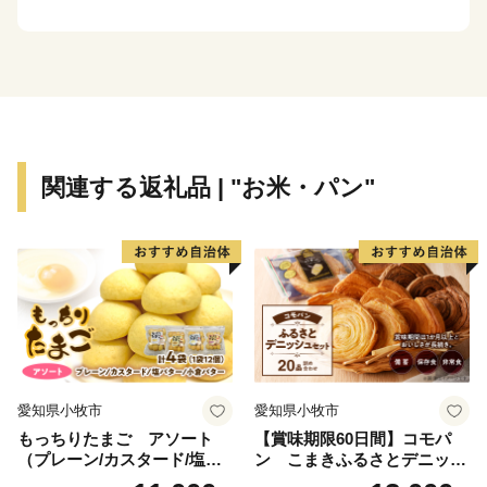
高品質な旭川家具の工房もあります。
産業を守り育て、町民一人一人が健康で生き生きと暮
らせる街づくりを実現するために、皆様からのご寄付を
活用させていただきます。
関連する返礼品 | "お米・パン"
◆各お問い合わせ先はこちら◆
１．受領証明書再発行・ワンストップ受付状況について
自動音声応答サービス
０５０－３３５５－２１９７(全自治体共通)
※14桁の寄附受付番号とお申込み時の電話番号下４桁が
必要です
※休日・夜間も対応しております
※住所・氏名に変更がある場合は、直接コールセンター
愛知県小牧市
愛知県小牧市
までご連絡ください。
もっちりたまご アソート
【賞味期限60日間】コモパ
（プレーン/カスタード/塩バ
ン こまきふるさとデニッシ
２．お礼の品・配送について
ター/小倉バター）
ュセット（20個入り）／災害