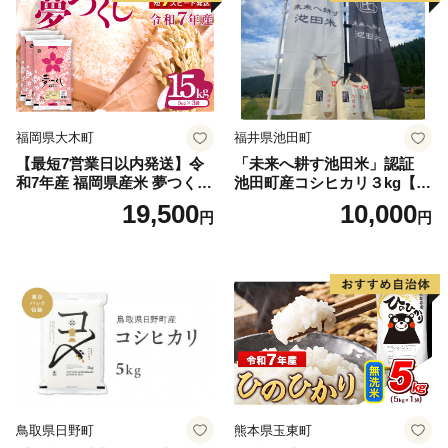
福岡県大木町
福井県池田町
【最短7営業日以内発送】令
「未来へ耕す池田米」認証
和7年産 福岡県産米 夢つくし
池田町産コシヒカリ３kg【お
15kg 精米 ※北海道・沖縄・
1人様につき３セットまで】
19,500
10,000
円
円
離島は配送不可
鳥取県日野町
熊本県玉東町