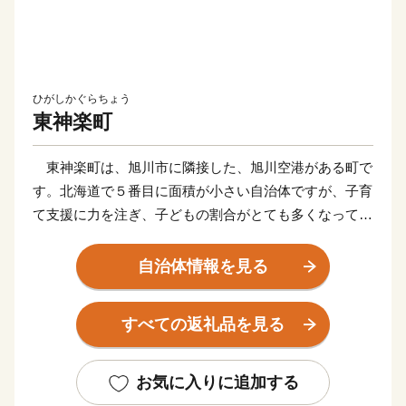
ひがしかぐらちょう
東神楽町
東神楽町は、旭川市に隣接した、旭川空港がある町で
す。北海道で５番目に面積が小さい自治体ですが、子育
て支援に力を注ぎ、子どもの割合がとても多くなってい
ます。
町のキャッチフレーズは「すてきな笑顔と花のまち」。
自治体情報を見る
半世紀以上の歴史を持つ花のまちづくりの住民活動は、
まちの文化です。
すべての返礼品を見る
大雪山からの雪解け水の恵みの、おいしいお米は自慢の
一品。アスパラやトマトなどの野菜も、とっても美
味！！忠別川がもたらした肥沃な農地を生かした、農
お気に入りに追加する
業・畜産などが盛んです。