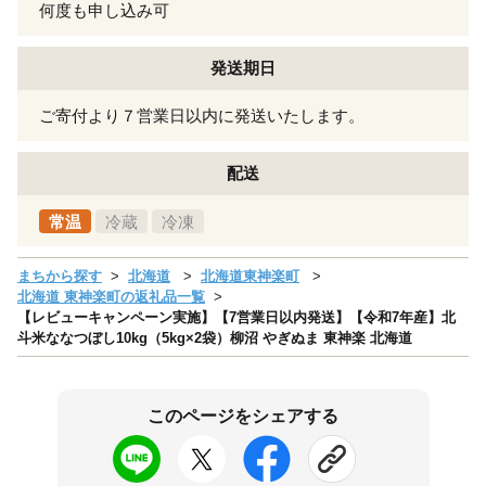
何度も申し込み可
発送期日
ご寄付より７営業日以内に発送いたします。
配送
常温
冷蔵
冷凍
まちから探す
北海道
北海道東神楽町
北海道 東神楽町の返礼品一覧
【レビューキャンペーン実施】【7営業日以内発送】【令和7年産】北
斗米ななつぼし10kg（5kg×2袋）柳沼 やぎぬま 東神楽 北海道
このページをシェアする