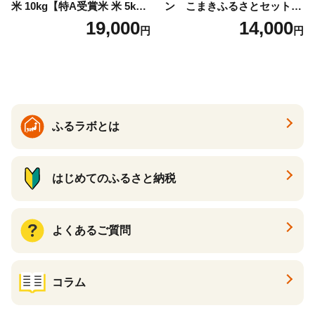
米 10kg【特A受賞米 米 5kg×
ン こまきふるさとセット
2袋 お米 コメ こめ 国産 美味
（24個入り）／災害用備蓄
19,000
14,000
円
円
しい ブランド米 人気 ランキ
保存食 非常食 防災グッズに
ング 増田米穀】(H015224)
も
ふるラボとは
はじめてのふるさと納税
よくあるご質問
コラム