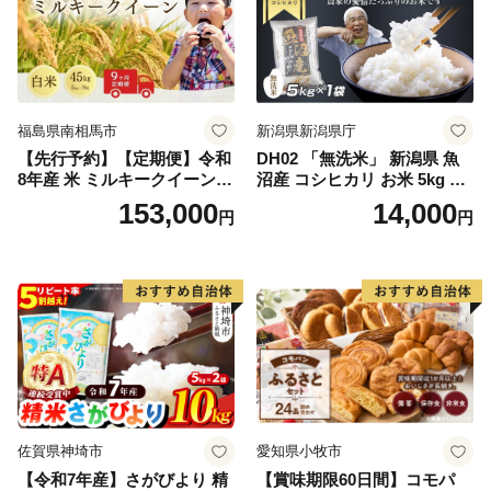
福島県南相馬市
新潟県新潟県庁
【先行予約】【定期便】令和
DH02 「無洗米」 新潟県 魚
8年産 米 ミルキークイーン
沼産 コシヒカリ お米 5kg こ
白米 45kg (5kg×9回) | ミルキ
しひかり 精米 米（お米の美
153,000
14,000
円
円
ークイーン 米5kg 福島 福島
味しい炊き方ガイド付き）
県産 福島産 精米 お米 米 コ
メ 武田ファーム サムランド
福島県 南相馬市 cu006-ae
佐賀県神埼市
愛知県小牧市
【令和7年産】さがびより 精
【賞味期限60日間】コモパ