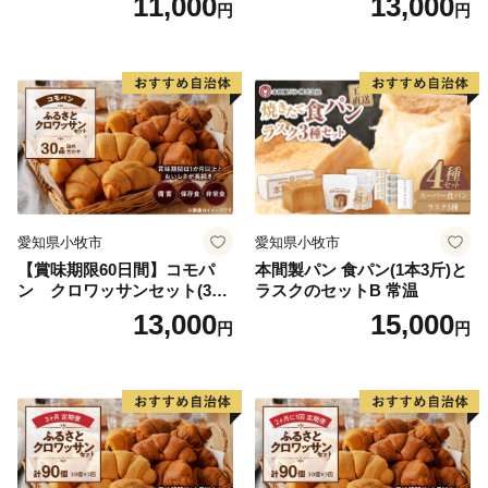
11,000
13,000
円
円
用備蓄 保存食 非常食 防災グ
東神楽町ふるさと納税コールセンター
ッズにも
営業時間 ９：００～１７：３０（祝土日を除く）
TEL：０１１－８０７－７１１１
Mail：higashikagura_furusato@souplesse.jp
※１２月は土・日曜日も対応しております
愛知県小牧市
愛知県小牧市
【賞味期限60日間】コモパ
本間製パン 食パン(1本3斤)と
ン クロワッサンセット(30
ラスクのセットB 常温
個入り)／災害用備蓄 保存食
13,000
15,000
円
円
非常食 防災グッズにも