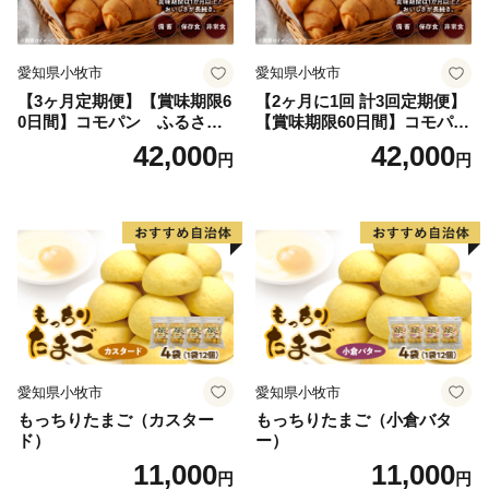
愛知県小牧市
愛知県小牧市
【3ヶ月定期便】【賞味期限6
【2ヶ月に1回 計3回定期便】
0日間】コモパン ふるさと
【賞味期限60日間】コモパ
クロワッサンセット（計90
ン ふるさとクロワッサンセ
42,000
42,000
円
円
個）／災害用備蓄 保存食 非
ット（計90個）／災害用備蓄
常食 防災グッズにも
保存食 非常食 防災グッズに
も
愛知県小牧市
愛知県小牧市
もっちりたまご（カスター
もっちりたまご（小倉バタ
ド）
ー）
11,000
11,000
円
円