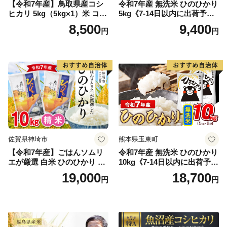
【令和7年産】鳥取県産コシ
令和7年産 無洗米 ひのひかり
ヒカリ 5kg（5kg×1）米 コシ
5kg《7-14日以内に出荷予定
ヒカリ こしひかり お米 白米
(土日祝除く)》コメ 米 無洗米
8,500
9,400
円
円
精米 5キロ おこめ こめ コメ
高レビュー｜人気米 熊本県
真空パック包装 真空包装 長
産米 お米 生活応援米
期保存 単一原料米 鳥取県日
野町産 Elevation
佐賀県神埼市
熊本県玉東町
【令和7年産】ごはんソムリ
令和7年産 無洗米 ひのひかり
エが厳選 白米 ひのひかり 10
10kg《7-14日以内に出荷予定
kg【神埼市産 米 お米 精米 白
(土日祝除く)》コメ 米 無洗米
19,000
18,700
円
円
米 10kg 5kg×2 ひのひかり ブ
令和7年産 高レビュー｜人気
ランド米 食味鑑定士】(H063
米 熊本県産米 お米 生活応援
164)
米