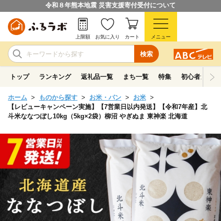
令和８年熊本地震 災害支援寄付受付について
上限額
お気に入り
カート
メニュー
検索
トップ
ランキング
返礼品一覧
まち一覧
特集
初心者ガイド
ホーム
ものから探す
お米・パン
お米
【レビューキャンペーン実施】【7営業日以内発送】【令和7年産】北
斗米ななつぼし10kg（5kg×2袋）柳沼 やぎぬま 東神楽 北海道