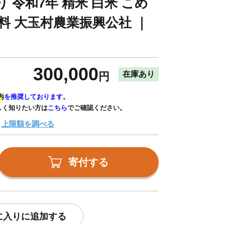
 令和7年 精米 白米 こめ
料 大玉村農業振興公社 ｜
300,000
在庫あり
円
内
を推奨しております。
しく知りたい方は
こちら
でご確認ください。
上限額を調べる
寄付する
に入りに追加する