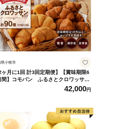
果たしました。
知県小牧市
2ヶ月に1回 計3回定期便】【賞味期限6
日間】コモパン ふるさとクロワッサン
ット（計90個）／災害用備蓄 保存食 非
42,000
円
食 防災グッズにも