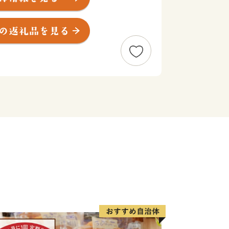
達太良川、百日川、杉田川の3つの豊か
に誇れる自慢のおいしいお米がつくられ
組み、良質のソバを栽培しています。
(ね)」を多く有した村です。
家を、「くね」は「久根」で土地の境界
防風・防雪林としてなくてはならないも
き付けられる風を考慮した先人の知恵に
の美しさから、2014年に「日本で最