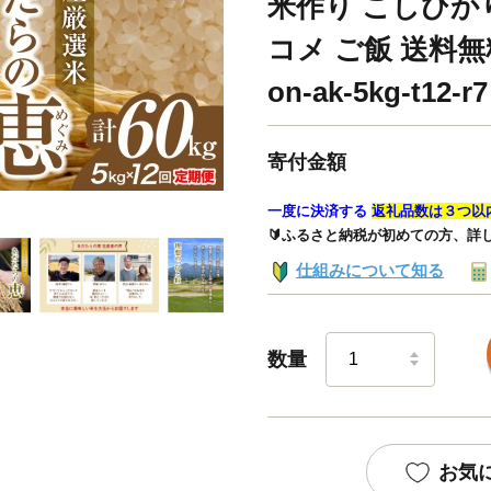
米作り こしひかり
コメ ご飯 送料無
on-ak-5kg-t12-r7
寄付金額
一度に決済する
返礼品数は３つ以
🔰ふるさと納税が初めての方、詳
仕組みについて知る
数量
お気