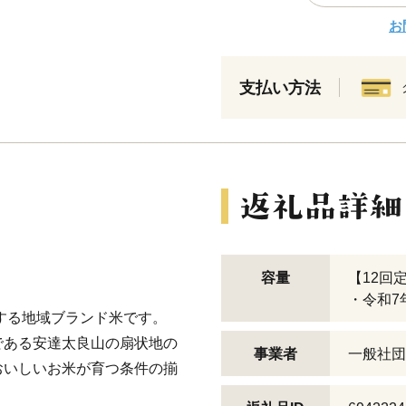
お
支払い方法
容量
【12回
・令和7年
売する地域ブランド米です。
である安達太良山の扇状地の
事業者
一般社団
おいしいお米が育つ条件の揃