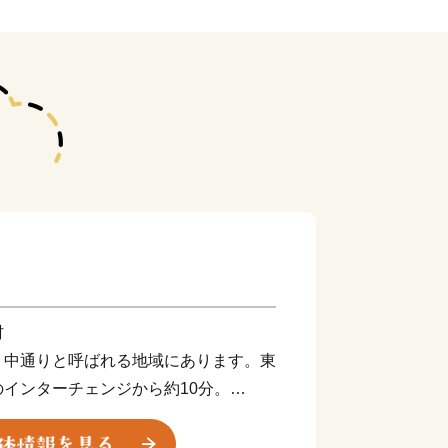
村
、中通りと呼ばれる地域にあります。東
インターチェンジから約10分。
を縦断しており、国道に隣接する「あだ
で収穫された、新鮮な農産物を販売して