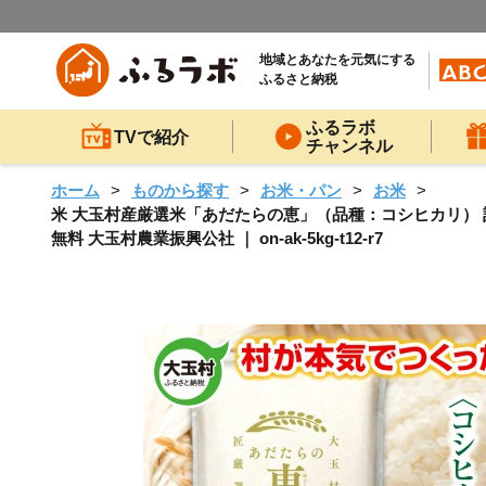
地域とあなたを元気にする
ふるさと納税
ふるラボ
TVで紹介
チャンネル
ホーム
ものから探す
お米・パン
お米
米 大玉村産厳選米「あだたらの恵」（品種：コシヒカリ） 計60kg 
無料 大玉村農業振興公社 ｜ on-ak-5kg-t12-r7