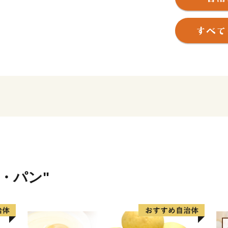
います。
◆大玉村はこんな村
主な産業は農業です。
安達太良山を源流とする安
な流れが水田を潤し、全国
ています。
また、ソバの生産にも取り
大玉村は「居(い)久(ぐ)根
いぐねの「い」は「居」で
を意味しています。
米・パン"
屋敷を取り囲む屋敷林は、
のです。安達太良山から吹
なります。
この「居久根」を有した風景