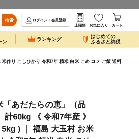
検索
ログイン・会員登録
上限額
お気に入り
カート
はじめての
ランキング
ーン
ふるさと納税
米 米作り こしひかり 令和7年 精米 白米 こめ コメ ご飯 送料
米「あだたらの恵」（品
計60kg 《 令和7年産 》
 5kg ) ｜ 福島 大玉村 お米