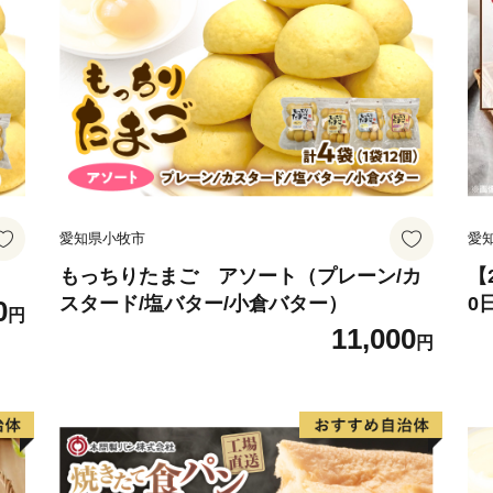
も美しい村」連合に加盟を
愛知県小牧市
愛
もっちりたまご アソート（プレーン/カ
【
スタード/塩バター/小倉バター）
0
0
円
セ
11,000
円
常