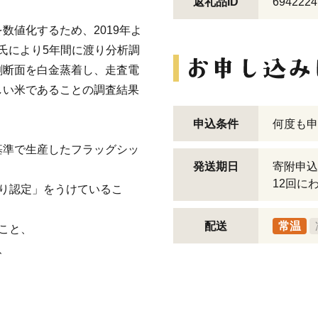
返礼品ID
6942224
数値化するため、2019年よ
司氏により5年間に渡り分析調
割断面を白金蒸着し、走査電
しい米であることの調査結果
申込条件
何度も申
基準で生産したフラッグシッ
発送期日
寄附申込
12回に
り認定」をうけているこ
配送
常温
こと、
、