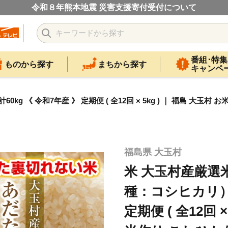
令和８年熊本地震 災害支援寄付受付について
番組･特集
ものから探す
まちから探す
キャンペ
《 令和7年産 》 定期便 ( 全12回 × 5kg ) ｜ 福島 大玉村 お
福島県 大玉村
米 大玉村産厳選
種：コシヒカリ） 
定期便 ( 全12回 ×