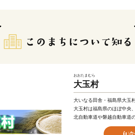
おおたまむら
大玉村
大いなる田舎・福島県大玉
大玉村は福島県のほぼ中央
北自動車道や磐越自動車道の
国道4号線が村の東部地区
たらの里直売所」では村内