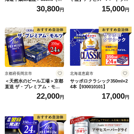
本） 2ケース
350ml×24本 合計8.4L 1ケー
30,800
15,000
円
円
ス アルコール度数5% 缶ビー
ル お酒 ビール アサヒ スーパ
ードライ super dry 24缶 辛
口 送料無料 カメイ 本宮市
【07214-0206】
京都府長岡京市
北海道恵庭市
＜天然水のビール工場＞京都
サッポロクラシック350ml×2
直送 ザ・プレミアム・モル
4本【930010101】
ツ 350ml×24本 プレモル [149
22,000
17,000
円
円
5]