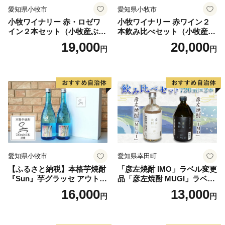
愛知県小牧市
愛知県小牧市
小牧ワイナリー 赤・ロゼワ
小牧ワイナリー 赤ワイン２
イン２本セット（小牧産ぶど
本飲み比べセット（小牧産ぶ
う100％使用）
どう100％使用）
19,000
20,000
円
円
愛知県小牧市
愛知県幸田町
【ふるさと納税】本格芋焼酎
「彦左焼酎 IMO」ラベル変更
『Sun』芋グラッセ アウトド
品「彦左焼酎 MUGI」ラベル
ア ソロキャンプ ベランピン
変更品 飲み比べ セット 合計
16,000
13,000
円
円
グ 巣ごもり 就労支援
2本 720ml×各1本 25度 焼酎
お酒 麦焼酎 芋焼酎