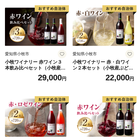
なり、多くの企業誘致も見込まれています。また、農漁
業も盛んですが、特に卸売市場を整備し、水産物の国際
的物流拠点を目指しています。
このように糸満市は、平和と伝統と未来が交差する発
展の可能性を大きく秘めたまちです。糸満市でたくさん
の再発見をし、魅力を楽しむとともに、今後の新しい糸
愛知県小牧市
愛知県小牧市
満市にご注目ください。
小牧ワイナリー 赤ワイン３
小牧ワイナリー 赤・白ワイ
本飲み比べセット（小牧産ぶ
ン２本セット（小牧産ぶどう
どう100％使用）
100％使用）
29,000
22,000
円
円