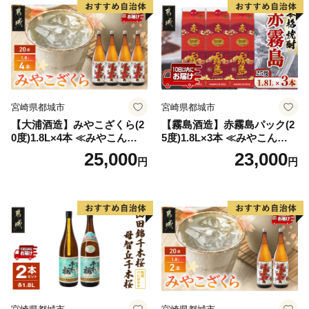
宮崎県都城市
宮崎県都城市
【大浦酒造】みやこざくら(2
【霧島酒造】赤霧島パック(2
0度)1.8L×4本 ≪みやこんじょ
5度)1.8L×3本 ≪みやこんじょ
特急便≫_AD-0771
特急便≫_23-07-K03P-1800-3
25,000
23,000
円
円
-Q