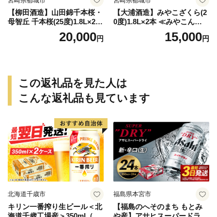
宮崎県都城市
宮崎県都城市
【柳田酒造】山田錦千本桜・
【大浦酒造】みやこざくら(2
母智丘 千本桜(25度)1.8L×2本
0度)1.8L×2本 ≪みやこんじょ
≪みやこんじょ特急便≫_AC
特急便≫_MJ-0771
20,000
15,000
円
円
-0751
この返礼品を見た人は
こんな返礼品も見ています
北海道千歳市
福島県本宮市
キリン一番搾り生ビール＜北
【福島のへそのまち もとみ
海道千歳工場産＞350ml（24
や産】アサヒスーパードライ