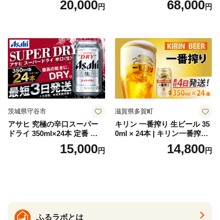
20,000
68,000
円
円
お酒 洋酒 スピリッツ クラフ
代の光）
トジン 国産 sake SAKE gin
GIN liqueur LIQUEUR お酒
セット 詰め合わせ カクテル
ソーダ割り アルコール ロッ
ク ソーダ ジントニック 】
茨城県守谷市
滋賀県多賀町
アサヒ 究極の辛口スーパー
キリン 一番搾り 生ビール 35
ドライ 350ml×24本 定番 ビー
0ml × 24本 | キリン一番搾り
ル 缶ビール 酒 お酒 アルコー
キリンビール 一番搾り ビー
15,000
14,800
円
円
ル 辛口
ル 24缶 きりんいちばんしぼ
り キリン一番搾り びーる 1
ケース 24缶 24本 キリン一番
搾り KIRIN きりん 麒麟 キリ
ン一番搾り いちばんしぼり
キリン一番搾り 父の日 ちち
の日
ふるラボとは