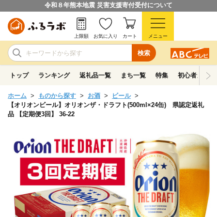
令和８年熊本地震 災害支援寄付受付について
上限額
お気に入り
カート
メニュー
検索
トップ
ランキング
返礼品一覧
まち一覧
特集
初心者ガイド
ホーム
ものから探す
お酒
ビール
【オリオンビール】オリオンザ・ドラフト(500ml×24缶) 県認定返礼
品 【定期便3回】 36-22