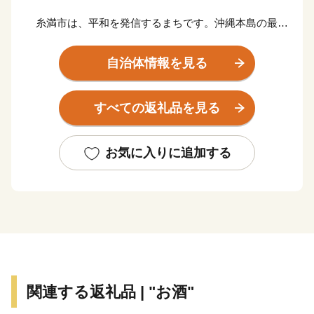
糸満市は、平和を発信するまちです。沖縄本島の最南
端に位置し、沖縄戦終焉の地である糸満市は、ひめゆり
の塔や平和祈念公園をはじめ、各都道府県の慰霊碑が多
自治体情報を見る
数存在するなど平和の尊さと戦争の悲惨さを発信するま
ちで、修学旅行など平和学習の場となっています。
すべての返礼品を見る
糸満市は、伝統文化を大切にするまちです。糸満ハー
レーや糸満大綱引をはじめ、ウシデーク、棒術、エイサ
お気に入りに追加する
ーなどの伝統行事が各字に息づき、また全国でも珍しい
旧暦文化と古い佇まいが色濃く残るまちです。
糸満市は、未来への可能性あふれるまちです。西崎町
や潮崎町など広大な埋め立て事業により工業団地、新興
住宅街が形成され、最近は大型ホテルの進出もあり、観
光にも力を入れています。新たに国道331号の4車線開
関連する返礼品 | "お酒"
通により、那覇空港との時間距離が15分～20分と短く