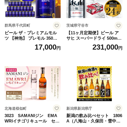
群馬県千代田町
茨城県守谷市
ビール ザ・プレミアムモル
【11ヶ月定期便】ビール ア
ツ 【神泡】 プレモル 350ml
サヒ スーパードライ 500ml 2
× 24本 サントリー〈天然水の
4本 1ケース×11ヶ月 | アサヒ
17,000
231,000
円
円
ビール工場〉群馬※沖縄・離
ビール 究極の辛口 酒 お酒 ア
島地域へのお届け不可
ルコール 生ビール Asahi ア
サヒビール スーパードライ s
uper dry 11回 缶ビール 缶 ギ
フト 内祝い 茨城県守谷市 送
料無料
北海道様似町
新潟県新潟県庁
3023 SAMANIジン EMA
新潟の飲み比べセット 1806
WRIイチゴリキュール セッ
A（八海山・久保田・雪中
ト（箱入り）【大人の味 酒
梅・越乃寒梅・かたふね・千