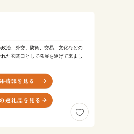
の政治、外交、防衛、交易、文化などの
かれた玄関口として発展を遂げて来まし
ち、今もその歴史をしのばせる大宰府政
太宰府天満宮などの数多くの史跡や名所
光都市です。
代表される古からの大宰府と最新のグル
場所など現代の太宰府の魅力を融合させ
して住まう人も訪れる人もともに慶び合
います。
願いいたします。