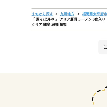
まちから探す
九州地方
福岡県太宰府
「 豚そば月や 」 クリア豚骨ラーメン 6食入り 
クリア 味変 細麺 麺類