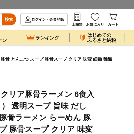
検索
ログイン・会員登録
上限額
お気に入り
カート
はじめての
ランキング
ーン
ふるさと納税
 豚骨 とんこつ スープ 豚骨スープ クリア 味変 細麺 麺類
 クリア豚骨ラーメン 6食入
2箱 ） 透明スープ 旨味 だし
 豚骨ラーメン らーめん 豚
プ 豚骨スープ クリア 味変