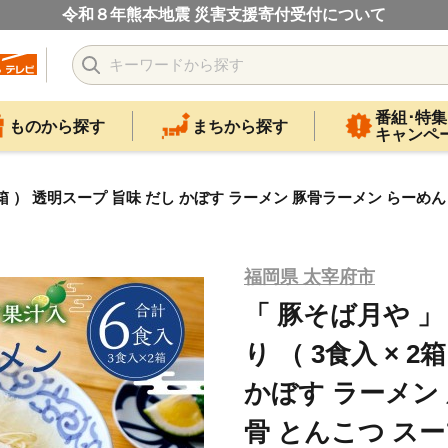
令和８年熊本地震 災害支援寄付受付について
番組･特集
ものから探す
まちから探す
キャンペ
2箱 ） 透明スープ 旨味 だし かぼす ラーメン 豚骨ラーメン らーめん
福岡県 太宰府市
「 豚そば月や 」
り （ 3食入 × 
かぼす ラーメン
骨 とんこつ スー