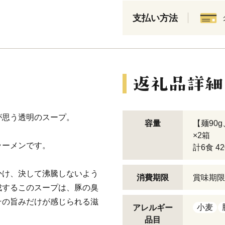
支払い方法
が思う透明のスープ。
容量
【麺90g
×2箱
ラーメンです。
計6食 42
かけ、決して沸騰しないよう
消費期限
賞味期限
成するこのスープは、豚の臭
その旨みだけが感じられる滋
小麦
アレルギー
品目