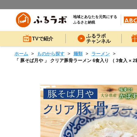
地域とあなたを元気にする
ふるさと納税
ふるラボ
TVで紹介
チャンネル
ホーム
ものから探す
麺類
ラーメン
「 豚そば月や 」 クリア豚骨ラーメン 6食入り （ 3食入 × 