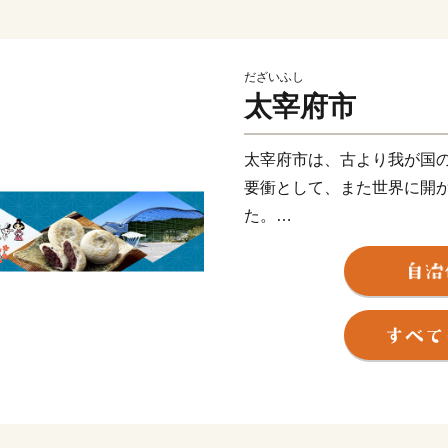
だざいふし
太宰府市
太宰府市は、古より我が国
要衝として、また世界に開
た。
また、唯一無二の歴史を持
庁跡、水城跡、観世音寺、
が存在する誇り高き国際観
大伴旅人公や菅原道真公に
メやスイーツ、子どもの居
た「令和の都だざいふ」と
えるまちづくりをすすめて
皆さまの応援をよろしくお