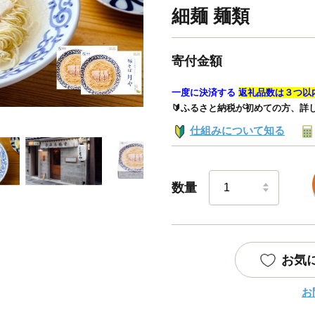
細麺 麺類
寄付金額
一度に決済する
返礼品数は３つ以
🔰ふるさと納税が初めての方、詳
仕組みについて知る
数量
お気
お