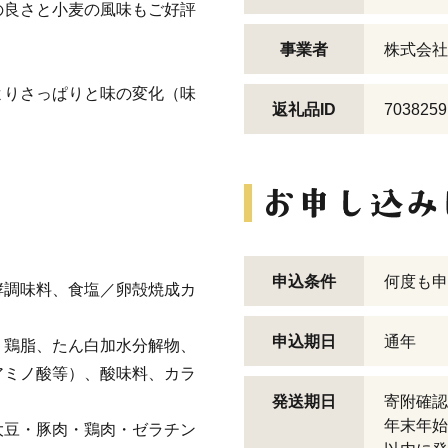
の良さと小麦の風味もご好評
事業者
株式会社
よりさっぱりと味の変化（味
返礼品ID
7038259
申込条件
何度も申
酵調味料、食塩／卵殻焼成カ
申込期日
通年
、鶏脂、たん白加水分解物、
アミノ酸等）、酸味料、カラ
発送期日
寄附確認
年末年始
大豆・豚肉・鶏肉・ゼラチン