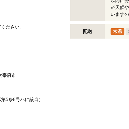
以内に発
※天候や
いますの
てください。
配送
常温
 太宰府市
第5条8号ハに該当）