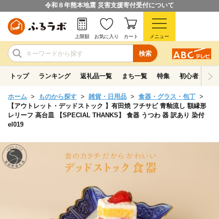
令和８年熊本地震 災害支援寄付受付について
上限額
お気に入り
カート
メニュー
検索
トップ
ランキング
返礼品一覧
まち一覧
特集
初心者ガイド
ホーム
ものから探す
雑貨・日用品
食器・グラス・包丁
【アウトレット・デッドストック 】有田焼 フチサビ 青釉流し 額縁形
レリーフ 高台皿 【SPECIAL THANKS】 食器 うつわ 器 訳あり 染付
el019