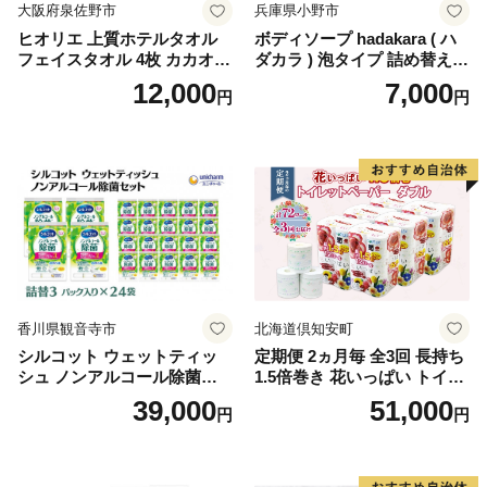
大阪府泉佐野市
兵庫県小野市
ヒオリエ 上質ホテルタオル
ボディソープ hadakara ( ハ
フェイスタオル 4枚 カカオ
ダカラ ) 泡タイプ 詰め替え 4
【タオル 泉州タオル 吸水 普
40ml×4袋 ボディーソープ 泡
12,000
7,000
円
円
段使い 無地 シンプル 日用品
ボディソープ 泡 日用品 消耗
ふわふわ ふかふか 家族 たお
品 バス用品 大容量 いい 匂い
る 一人暮らし】
ボディ 保湿 LION ライオン
泡石鹸 石鹸 兵庫 兵庫県 小野
市
香川県観音寺市
北海道倶知安町
シルコット ウェットティッ
定期便 2ヵ月毎 全3回 長持ち
シュ ノンアルコール除菌詰
1.5倍巻き 花いっぱい トイレ
替（43枚×3P）×24袋 日用品
ットペーパー ダブル 45ｍ 計
39,000
51,000
円
円
おもちゃ 拭き取り 手拭き 外
72ロール 全18種 花柄 プリン
出時 お出かけ時 食事前 緑茶
ト ハーブ 香り付き 日本製 ま
カテキン配合
とめ買い 防災 常備品 ペーパ
ー 消耗品 備蓄 送料無料 北海