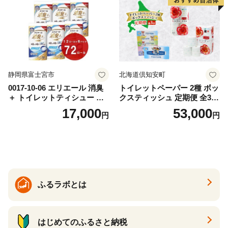
道 倶知安町 日用品
静岡県富士宮市
北海道倶知安町
0017-10-06 エリエール 消臭
トイレットペーパー 2種 ボッ
＋ トイレットティシュー し
クスティッシュ 定期便 全3
っかり香るフレッシュクリア
回 日本製 まとめ買い 防災
17,000
53,000
円
円
の香り ダブル 12ロール×6パ
常備品 日用雑貨 消耗品 生活
ック 72ロール 25m トイレ
必需品 大容量 備蓄 リサイク
ットペーパー パルプ100％ 消
ル ティッシュ ペーパー まと
臭 防臭 日用品 消耗品 備蓄
め買い 雑貨 倶知安町
ふるラボとは
はじめてのふるさと納税