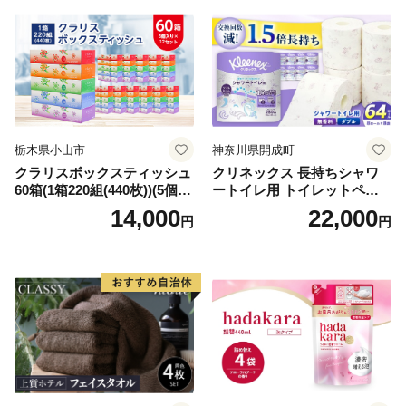
倶知安町 日用品
栃木県小山市
神奈川県開成町
クラリスボックスティッシュ
クリネックス 長持ちシャワ
60箱(1箱220組(440枚))(5個入
ートイレ用 トイレットペー
り×12セット)【1256759】
パー（ダブル）64ロール(8ロ
14,000
22,000
円
円
ール×8パック) 開成町 トイレ
ットペーパーダブル 日用品
国産 新生活 ダブル SDGs 備
蓄 防災 エコ 消耗品 生活雑貨
生活用品 無香料 トイレット
ペーパー ダブル といれっと
ぺーぱー トイレ クレシア ト
イレットペーパー [BDBH002
-1]