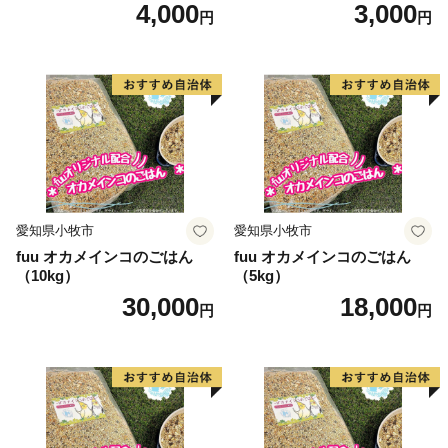
4,000
3,000
円
円
す。釉薬の上に色絵具が焼き付いて完成します。完成し
た作品は、成形直後の素地よりも15%ほど縮みます。）
---------------------------------------------------------------------------
----
●有田町へのご寄附につきまして●
同一年内で複数回の寄附を行った場合でも、都度お礼品
を受取る事ができます。
（受取り回数の制限はありません）
愛知県小牧市
愛知県小牧市
fuu オカメインコのごはん
fuu オカメインコのごはん
（10kg）
（5kg）
30,000
18,000
円
円