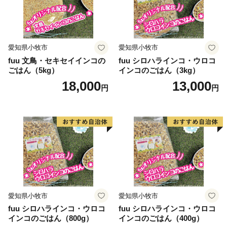
地であり、また、「佐賀牛」や 「ありたどり」を生産
する県下有数の畜産地でもあります。
---------------------------------------------------------------------------
愛知県小牧市
愛知県小牧市
----
fuu 文鳥・セキセイインコの
fuu シロハラインコ・ウロコ
【有田焼ができるまで】
ごはん（5kg）
インコのごはん（3kg）
１：成形（陶土で形を作る工程です。大きく分けて、ろ
18,000
13,000
円
円
くろ成形と鋳込み成形の2種類があります。成形し乾燥
させた後、約900度の素焼き窯で焼き上げ、強度と吸水
性を高めます。）
２：下絵付け（呉須で文様を描きます。）
３：施釉（磁器の表面にガラスの光沢を与えるために釉
薬をかけます。）
４：本焼（本焼き窯で約1300度の高温で焼き上げま
す。）
愛知県小牧市
愛知県小牧市
５：上絵付（焼成後の釉薬の上に色絵具で文様を描きま
fuu シロハラインコ・ウロコ
fuu シロハラインコ・ウロコ
す。）
インコのごはん（800g）
インコのごはん（400g）
６：上絵付焼成（赤絵窯に入れて約800度で焼き上げま