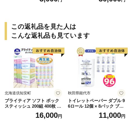
この返礼品を見た人は
こんな返礼品も見ています
北海道倶知安町
秋田県能代市
ブライティア ソフト ボック
トイレットペーパー ダブル 9
スティッシュ 200組 400枚 60
6ロール 12個 × 8パック ブラ
箱 日本製 まとめ買い ティッ
ンカ 再生紙 100％ 芯あり 日
16,000
11,000
円
円
シュ リサイクル 長持 防災 常
用品 消耗品 無香料 生活用品
備品 日用雑貨 消耗品 生活必
備蓄 秋田県 能代市 送料無料
需品 備蓄 ペーパー 紙 北海道
《能代製紙》