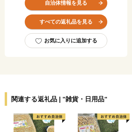
な町。
自治体情報を見る
美しい景観を 誇る田園地帯や、黒髪連山など豊かな自
然に恵まれ、古くからやきものの町として栄えました。
すべての返礼品を見る
特産品である「有田焼」は、17世紀初頭に朝鮮人陶工に
よって始められた、日本で最初の磁器で、2016年に創
お気に入りに追加する
業400年を迎えました。
有田焼を育んだ有田内山地区の町並みは、国の「重要伝
統的建造物群保存地区」に 選定されています。
江戸後期から昭和にかけての窯元、商家、洋館などが立
ち並んでおり、登り窯の廃材を利用したトンバイ塀が、
通りに独特の風情を醸しています。
関連する返礼品 | "雑貨・日用品"
毎年ゴールデンウイークに開催される「有田陶器市」
は、7日間の期間中に100万人以上の お客様が国内外か
ら訪れる国内最大級の陶器市として有名です。
一方で有田町は「棚田」という特徴的な景観を持つ稲作