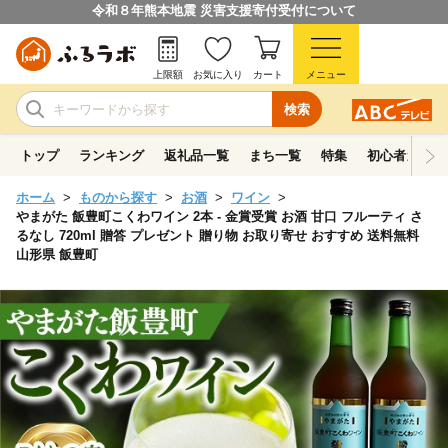
令和８年熊本地震 災害支援寄付受付について
上限額
お気に入り
カート
メニュー
検索
トップ
ランキング
返礼品一覧
まち一覧
特集
初心者ガイド
ホーム
ものから探す
お酒
ワイン
やまがた 飯豊町こくわワイン 2本 - 金賞受賞 お酒 甘口 フルーティ さ
るなし 720ml 贈答 プレゼント 贈り物 お取り寄せ おすすめ 送料無料
山形県 飯豊町