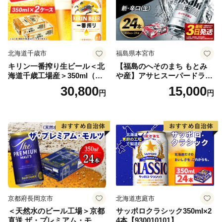
北海道千歳市
福島県本宮市
キリン一番搾り生ビール＜北
【福島のへそのまち もとみ
海道千歳工場産＞350ml（24
や産】アサヒスーパードライ
本） 2ケース
350ml×24本 合計8.4L 1ケー
30,800
15,000
円
円
ス アルコール度数5% 缶ビー
ル お酒 ビール アサヒ スーパ
ードライ super dry 24缶 辛
口 送料無料 カメイ 本宮市
【07214-0206】
京都府長岡京市
北海道恵庭市
＜天然水のビール工場＞京都
サッポロクラシック350ml×2
直送 ザ・プレミアム・モル
4本【930010101】