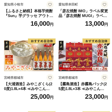
愛知県小牧市
愛知県幸田町
【ふるさと納税】本格芋焼酎
「彦左焼酎 IMO」ラベル変更
『Sun』芋グラッセ アウトド
品「彦左焼酎 MUGI」ラベル
ア ソロキャンプ ベランピン
変更品 飲み比べ セット 合計
16,000
13,000
円
円
グ 巣ごもり 就労支援
2本 720ml×各1本 25度 焼酎
お酒 麦焼酎 芋焼酎
宮崎県都城市
宮崎県都城市
【大浦酒造】みやこざくら(2
【霧島酒造】赤霧島パック(2
0度)1.8L×4本 ≪みやこんじょ
5度)1.8L×3本 ≪みやこんじょ
特急便≫_AD-0771
特急便≫_23-07-K03P-1800-3
25,000
23,000
円
円
-Q