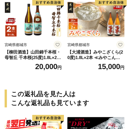
宮崎県都城市
宮崎県都城市
【柳田酒造】山田錦千本桜・
【大浦酒造】みやこざくら(2
母智丘 千本桜(25度)1.8L×2本
0度)1.8L×2本 ≪みやこんじょ
≪みやこんじょ特急便≫_AC
特急便≫_MJ-0771
20,000
15,000
円
円
-0751
この返礼品を見た人は
こんな返礼品も見ています