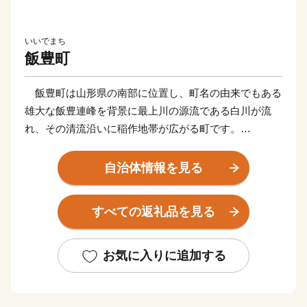
いいでまち
飯豊町
飯豊町は山形県の南部に位置し、町名の由来でもある
雄大な飯豊連峰を背景に最上川の源流である白川が流
れ、その清流沿いに稲作地帯が広がる町です。
明治時代の初めに日本を旅行したイギリスの女性旅行
家イザベラ・バードは「東洋のアルカディア（理想
自治体情報を見る
郷）」と表現し、屋敷林と散居集落が織りなす、農村の
原風景が広がっています。
すべての返礼品を見る
豊かな自然あふれる環境で育まれた農産品、自然の恵
み、携わる人、全ての想いをこめてお届けします。
お気に入りに追加する