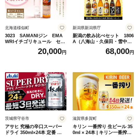
北海道様似町
新潟県新潟県庁
3023 SAMANIジン EMA
新潟の飲み比べセット 1806
WRIイチゴリキュール セッ
A（八海山・久保田・雪中
ト（箱入り）【大人の味 酒
梅・越乃寒梅・かたふね・千
20,000
68,000
円
円
お酒 洋酒 スピリッツ クラフ
代の光）
トジン 国産 sake SAKE gin
GIN liqueur LIQUEUR お酒
セット 詰め合わせ カクテル
ソーダ割り アルコール ロッ
ク ソーダ ジントニック 】
茨城県守谷市
滋賀県多賀町
アサヒ 究極の辛口スーパー
キリン 一番搾り 生ビール 35
ドライ 350ml×24本 定番 ビー
0ml × 24本 | キリン一番搾り
ル 缶ビール 酒 お酒 アルコー
キリンビール 一番搾り ビー