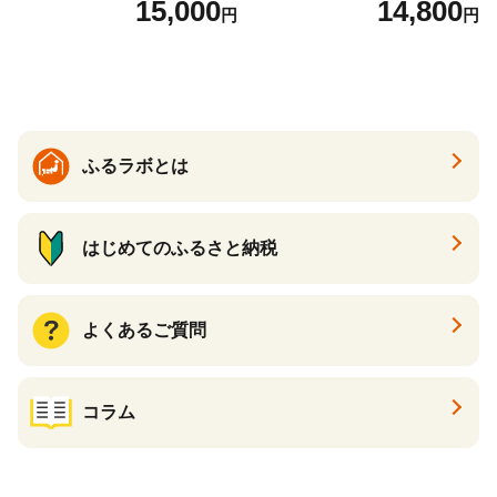
15,000
14,800
円
円
ル 辛口
ル 24缶 きりんいちばんしぼ
り キリン一番搾り びーる 1
ケース 24缶 24本 キリン一番
搾り KIRIN きりん 麒麟 キリ
ン一番搾り いちばんしぼり
キリン一番搾り 父の日 ちち
の日
ふるラボとは
はじめてのふるさと納税
よくあるご質問
コラム