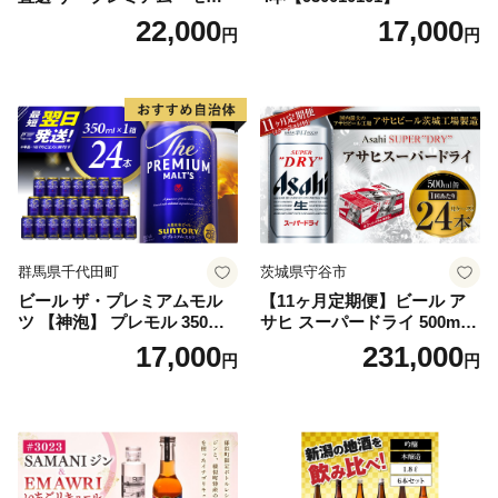
ツ 350ml×24本 プレモル [149
22,000
17,000
円
円
5]
群馬県千代田町
茨城県守谷市
ビール ザ・プレミアムモル
【11ヶ月定期便】ビール ア
ツ 【神泡】 プレモル 350ml
サヒ スーパードライ 500ml 2
× 24本 サントリー〈天然水の
4本 1ケース×11ヶ月 | アサヒ
17,000
231,000
円
円
ビール工場〉群馬※沖縄・離
ビール 究極の辛口 酒 お酒 ア
島地域へのお届け不可
ルコール 生ビール Asahi ア
サヒビール スーパードライ s
uper dry 11回 缶ビール 缶 ギ
フト 内祝い 茨城県守谷市 送
料無料