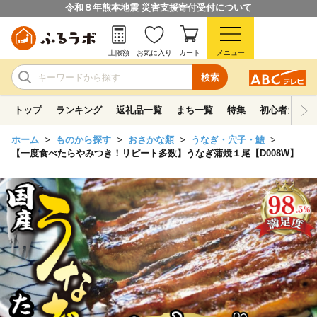
令和８年熊本地震 災害支援寄付受付について
上限額
お気に入り
カート
メニュー
検索
トップ
ランキング
返礼品一覧
まち一覧
特集
初心者ガイド
ホーム
ものから探す
おさかな類
うなぎ・穴子・鱧
【一度食べたらやみつき！リピート多数】うなぎ蒲焼１尾【D008W】