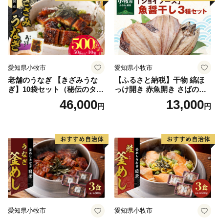
愛知県小牧市
愛知県小牧市
老舗のうなぎ 【きざみうな
【ふるさと納税】干物 縞ほ
ぎ】10袋セット（秘伝のタレ
っけ開き 赤魚開き さばの開
付）
き 魚醤干し 3種 セット 詰め
46,000
13,000
円
円
合わせ 魚 おかず 肉厚 おいし
い さば 赤魚 縞ホッケ ジョイ
フーズ 魚貝類 お取り寄せ お
取り寄せグルメ 魚醤 ナンプ
ラー 愛知県 小牧市 冷凍 送料
無料
愛知県小牧市
愛知県小牧市