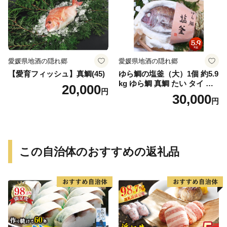
愛媛県地酒の隠れ郷
愛媛県地酒の隠れ郷
【愛育フィッシュ】真鯛(45)
ゆら鯛の塩釜（大）1個 約5.9
kg ゆら鯛 真鯛 たい タイ 鯛
20,000
円
塩釜焼き 塩釜 魚 魚介類 海鮮
30,000
円
祝い事 お祝い ハレの日 食品
冷蔵 宝水産 国産 由良半島 愛
媛県【えひめの町（超）推
し！（愛南町）】(295)
この自治体のおすすめの返礼品