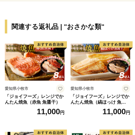
関連する返礼品 | "おさかな類"
愛知県小牧市
愛知県小牧市
「ジョイフーズ」レンジでか
「ジョイフーズ」レンジでか
んたん焼魚（赤魚 魚醤干）
んたん焼魚（縞ほっけ 魚醤
干）
11,000
11,000
円
円