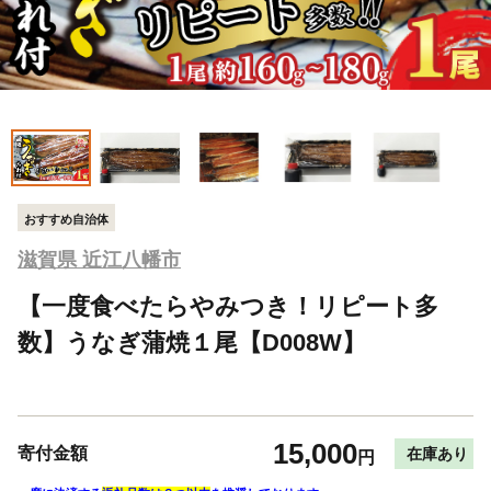
おすすめ自治体
滋賀県 近江八幡市
【一度食べたらやみつき！リピート多
数】うなぎ蒲焼１尾【D008W】
15,000
寄付金額
在庫あり
円