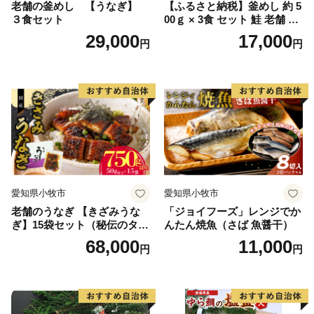
老舗の釜めし 【うなぎ】
【ふるさと納税】釜めし 約 5
３食セット
00ｇ × 3食 セット 鮭 老舗 急
速冷凍 レンチン 時短 簡単調
29,000
17,000
円
円
理 食品 加工品 海鮮 手作り
ほくほく ご飯 お弁当 おにぎ
り お茶漬け お取り寄せ お取
り寄せグルメ 愛知県 小牧市
送料無料
愛知県小牧市
愛知県小牧市
老舗のうなぎ 【きざみうな
「ジョイフーズ」レンジでか
ぎ】15袋セット（秘伝のタレ
んたん焼魚（さば 魚醤干）
付）
68,000
11,000
円
円