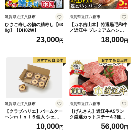
滋賀県近江八幡市
滋賀県近江八幡市
ひさご寿し名物の鯖寿し【63
【カネ吉山本】特選黒毛和牛
0g】【DH02W】
／近江牛 プレミアムハンバ
ーグ 5個箱入【750ｇ（約150
23,000
18,000
円
円
ｇ×5個）】【Y095W】
滋賀県近江八幡市
滋賀県近江八幡市
【クラブハリエ】バームクー
【げんさん】近江牛A5ラン
ヘンｍｉｎｉ６個入 シェア
ク厳選カットステーキ3種【6
ボックス 個包装【FC01W】
00g】【DG03W】（国産牛
10,000
56,000
円
円
和牛 ブランド牛 ブランド