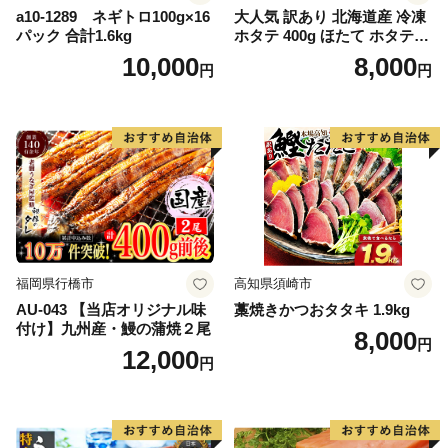
a10-1289 ネギトロ100g×16
大人気 訳あり 北海道産 冷凍
パック 合計1.6kg
ホタテ 400g ほたて ホタテ
帆立 貝柱 海鮮 魚介類 刺身
10,000
8,000
円
円
大粒 天然 海鮮 ランキング 大
人気 人気 おすすめ 訳あり ）
福岡県行橋市
高知県須崎市
AU-043 【当店オリジナル味
藁焼きかつおタタキ 1.9kg
付け】九州産・鰻の蒲焼２尾
8,000
円
12,000
円