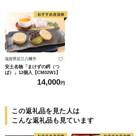
和牛 黒毛和牛 牛肉 肉
高級 人気 おすすめ 神戸
牛 松阪牛 に並ぶ 日本三大
和牛 近江牛）
滋賀県近江八幡市
安土名物「まけずの鍔（つ
ば）」12個入【CM02W1】
14,000
円
この返礼品を見た人は
こんな返礼品も見ています