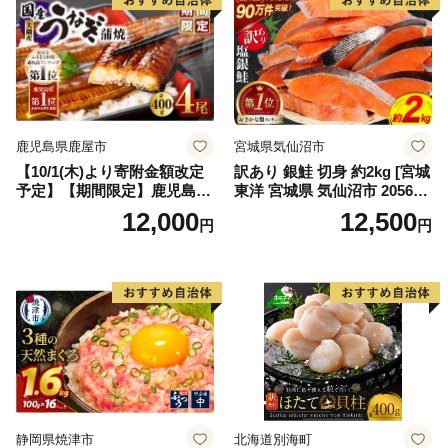
鹿児島県鹿屋市
宮城県気仙沼市
【10/1(木)より寄附金額改定
訳あり 銀鮭 切身 約2kg [宮城
予定】【期間限定】鹿児島県
東洋 宮城県 気仙沼市 205649
大隅産うなぎ蒲焼4尾（400
91] 鮭 魚介類 海鮮 訳アリ 規
12,000
12,500
円
円
g） KN007-023
格外 不揃い さけ サケ 鮭切身
シャケ 切り身 冷凍 家庭用 お
かず 弁当 支援 サーモン 銀鮭
切り身 魚 わけあり
静岡県焼津市
北海道別海町