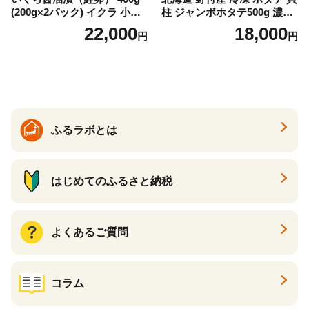
(200g×2パック) イクラ 小分
柱 ジャンボホタテ500g 濃厚
け いくら醤油漬 鮭いくら い
な旨味と甘み （ほたて ホタ
22,000
18,000
円
円
くら醤油漬け 鮭 鮭卵 ikura
テ 帆立 貝柱 ホタテ貝柱 大玉
醤油いくら 冷凍いくら いく
大粒 北海道 別海 野付 ふるさ
ら北海道 醤油鮭いくら 人気
と納税）
大好評品 北海道 白糠町
ふるラボとは
はじめてのふるさと納税
よくあるご質問
コラム