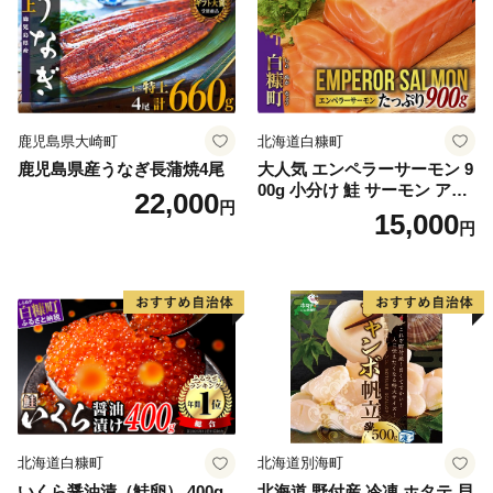
鹿児島県大崎町
北海道白糠町
鹿児島県産うなぎ長蒲焼4尾
大人気 エンペラーサーモン 9
00g 小分け 鮭 サーモン アト
22,000
円
ランティックサーモン 水産
15,000
円
庁長官賞 受賞 さけ シャケ し
ゃけ sake カルパッチョ ソテ
ー レアステーキ 人気 高級 大
満足 美味しい 贈答 生食用 刺
身 お刺身 刺し身 魚介類 海鮮
冷凍 厚切り 薄切り ふるさと
納税 ふるさとチョイス チョ
イス 北海道 白糠町
北海道白糠町
北海道別海町
いくら醤油漬（鮭卵） 400g
北海道 野付産 冷凍 ホタテ 貝