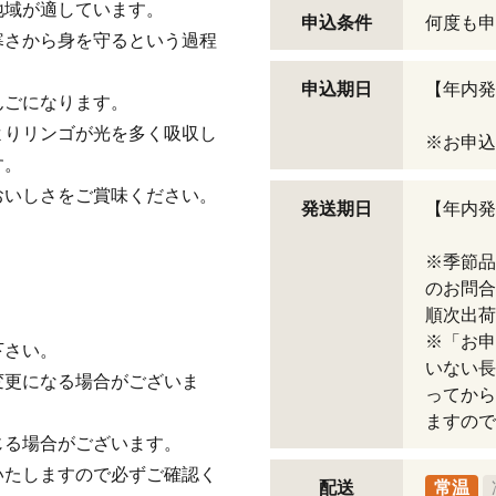
地域が適しています。
申込条件
何度も申
寒さから身を守るという過程
申込期日
【年内発
んごになります。
よりリンゴが光を多く吸収し
※お申込
す。
おいしさをご賞味ください。
発送期日
【年内発
※季節品
のお問合
順次出荷
※「お申
下さい。
いない長
変更になる場合がございま
ってから
ますので
じる場合がございます。
いたしますので必ずご確認く
配送
常温