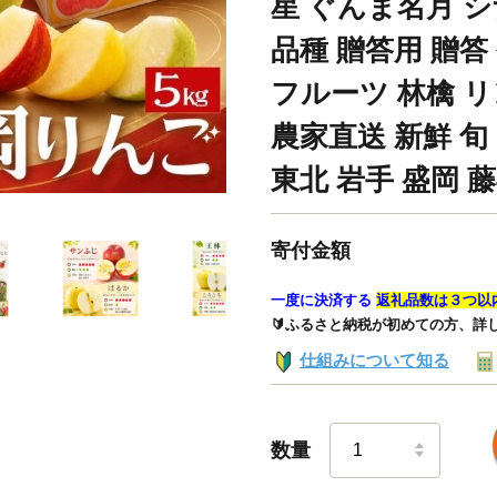
星 ぐんま名月 
品種 贈答用 贈答
フルーツ 林檎 リンゴ
農家直送 新鮮 旬
東北 岩手 盛岡 藤与
寄付金額
一度に決済する
返礼品数は３つ以
🔰ふるさと納税が初めての方、詳
仕組みについて知る
数量