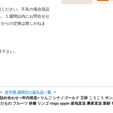
認ください。不良の場合現品
ら、１週間以内にお問合せセ
てからの交換は致しかねま
。
。
承下さい。
岩手県 盛岡市の返礼品一覧
上詰め合わせ <年内発送> りんご シナノゴールド 王林 こうこう サ
もの フルーツ 林檎 リンゴ ringo apple 産地直送 農家直送 新鮮