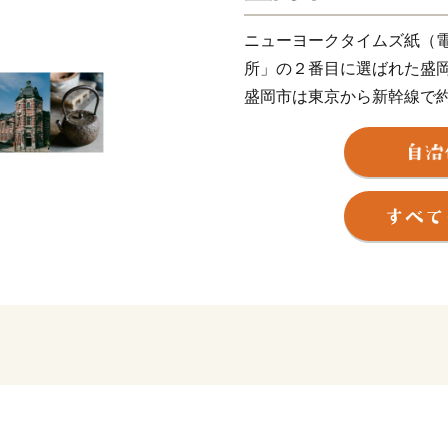
ニューヨークタイムズ紙（電
所」の２番目に選ばれた盛
盛岡市は東京から新幹線で
代に築城された盛岡城の城
有名な辰野金吾氏が設計し
する大正から昭和初期時代
る、歩いて楽しめるまちで
おもてなしや市民のソウル
「盛岡冷麺」、「盛岡じゃ
人気でお土産、返礼品の定
スリートが使用したことで
す。さらに、お米やりんご
などの地酒も盛岡ブランド