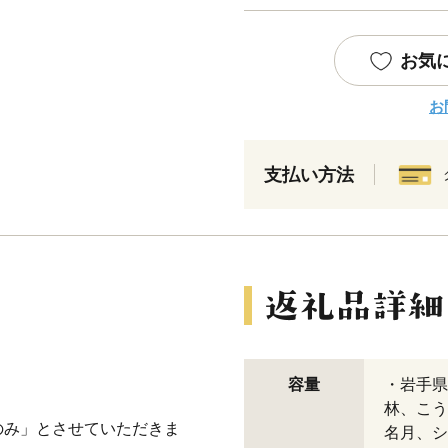
お気
お
支払い方法
容量
・岩手県
林、こう
のみ」とさせていただきま
名月、シ