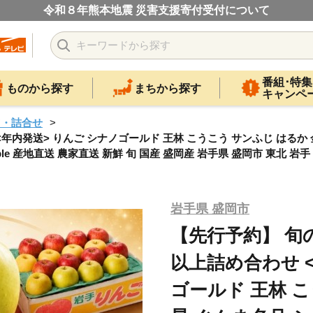
令和８年熊本地震 災害支援寄付受付について
番組･特集
ものから探す
まちから探す
キャンペ
ツ・詰合せ
<年内発送> りんご シナノゴールド 王林 こうこう サンふじ はるか
ple 産地直送 農家直送 新鮮 旬 国産 盛岡産 岩手県 盛岡市 東北 岩手 盛岡
岩手県 盛岡市
【先行予約】 旬の
以上詰め合わせ 
ゴールド 王林 こ