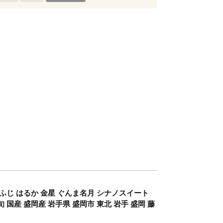
ンふじ はるか 金星 ぐんま名月 シナノスイート
 旬 国産 盛岡産 岩手県 盛岡市 東北 岩手 盛岡 藤