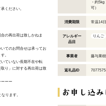
・約5k
可）
了承ください。
消費期限
常温14
場合の再出荷は致しかねま
りんご
アレルギー
品目
ついてのお問合せは承ってお
ます。
事業者
藤与果樹
だいていない長期不在や転
受取り」に対する再出荷は致
返礼品ID
7077575
ーーーー
となります。