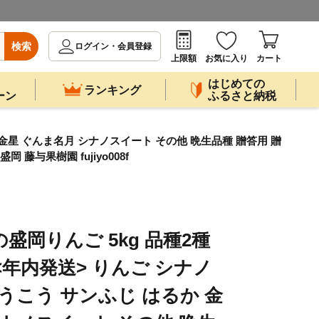
検索
ログイン・会員登録
上限額
お気に入り
カート
はじめての
ランキング
ーン
ふるさと納税
 金星 ぐんま名月 シナノスイート その他 晩生品種 贈答用 贈
 藤与果樹園 fujiyo008f
盛岡りんご 5kg 品種2種
<年内発送> りんご シナノ
うこう サンふじ はるか 金