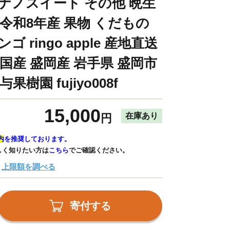
シナノスイート その他 晩生
 令和8年産 果物 くだもの
 ringo apple 産地直送
 国産 盛岡産 岩手県 盛岡市
果樹園 fujiyo008f
15,000
在庫あり
円
内
を推奨しております。
しく知りたい方は
こちら
でご確認ください。
上限額を調べる
寄付する