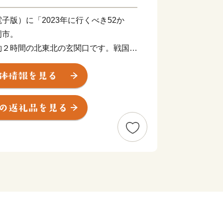
子版）に「2023年に行くべき52か
岡市。
約２時間の北東北の玄関口です。戦国時
下町の雰囲気が残り、東京駅の設計でも
た、「岩手銀行赤レンガ館」をはじめと
の和洋折衷の建物が中心市街地に点在す
す。
フードとして生まれた「わんこそば」、
じゃ麺」は盛岡三大麺として観光客にも
番商品です。また、日本代表のトップア
注目の「南部鉄器」も盛岡市の特産品で
などの農産物に日本酒やクラフトビール
品に認定されています。