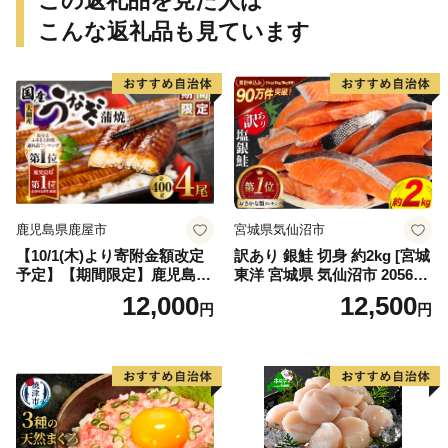
この返礼品を見た人は
こんな返礼品も見ています
鹿児島県鹿屋市
宮城県気仙沼市
【10/1(木)より寄附金額改定
訳あり 銀鮭 切身 約2kg [宮城
予定】【期間限定】鹿児島県
東洋 宮城県 気仙沼市 205649
大隅産うなぎ蒲焼4尾（400
91] 鮭 魚介類 海鮮 訳アリ 規
12,000
12,500
円
円
g） KN007-023
格外 不揃い さけ サケ 鮭切身
シャケ 切り身 冷凍 家庭用 お
かず 弁当 支援 サーモン 銀鮭
切り身 魚 わけあり