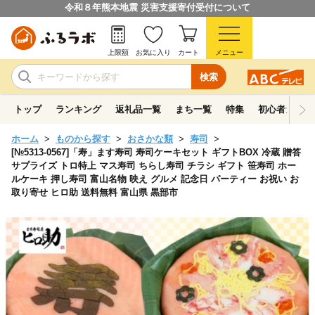
令和８年熊本地震 災害支援寄付受付について
上限額
お気に入り
カート
メニュー
検索
トップ
ランキング
返礼品一覧
まち一覧
特集
初心者ガイド
ホーム
ものから探す
おさかな類
寿司
[№5313-0567]「寿」ます寿司 寿司ケーキセット ギフトBOX 冷蔵 贈答
サプライズ トロ特上 マス寿司 ちらし寿司 チラシ ギフト 笹寿司 ホー
ルケーキ 押し寿司 富山名物 映え グルメ 記念日 パーティー お祝い お
取り寄せ ヒロ助 送料無料 富山県 黒部市