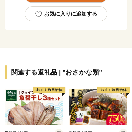
時間余りで結ばれ、現在、国内外から多くの方々に黒部
市を訪れていただいております。
お気に入りに追加する
ふるさと納税をきっかけに、黒部市の魅力に触れてい
ただける方が一人でも多くなれば幸いです。黒部の名
水、黒部米、名水ポーク、紅ズワイガニ、地酒、地ビー
ルなどに代表される多くの黒部ならではの産品が皆さま
に感動と喜びを与えてくれるでしょう。
関連する返礼品 | "おさかな類"