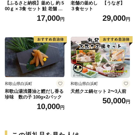
【ふるさと納税】釜めし 約 5
老舗の釜めし 【うなぎ】
00ｇ × 3食 セット 鮭 老舗 急
３食セット
速冷凍 レンチン 時短 簡単調
17,000
29,000
円
円
理 食品 加工品 海鮮 手作り
ほくほく ご飯 お弁当 おにぎ
り お茶漬け お取り寄せ お取
り寄せグルメ 愛知県 小牧市
送料無料
和歌山県白浜町
和歌山県白浜町
和歌山湯浅醤油と鰹だし香る
天然クエ鍋セット 2〜3人前
珍味 数の子 100g×2パック
50,000
円
10,000
円