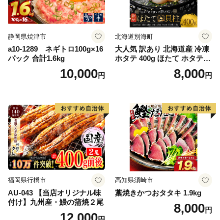
静岡県焼津市
北海道別海町
a10-1289 ネギトロ100g×16
大人気 訳あり 北海道産 冷凍
パック 合計1.6kg
ホタテ 400g ほたて ホタテ
帆立 貝柱 海鮮 魚介類 刺身
10,000
8,000
円
円
大粒 天然 海鮮 ランキング 大
人気 人気 おすすめ 訳あり ）
福岡県行橋市
高知県須崎市
AU-043 【当店オリジナル味
藁焼きかつおタタキ 1.9kg
付け】九州産・鰻の蒲焼２尾
8,000
円
12,000
円