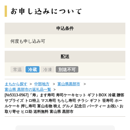
申込条件
何度も申し込み可
配送
常温
冷蔵
冷凍
別送不可
まちから探す
中部地方
富山県黒部市
富山県 黒部市の返礼品一覧
[№5313-0567]「寿」ます寿司 寿司ケーキセット ギフトBOX 冷蔵 贈答
サプライズ トロ特上 マス寿司 ちらし寿司 チラシ ギフト 笹寿司 ホー
ルケーキ 押し寿司 富山名物 映え グルメ 記念日 パーティー お祝い お
取り寄せ ヒロ助 送料無料 富山県 黒部市