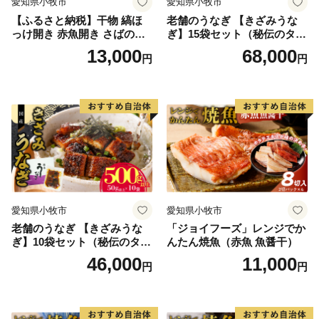
愛知県小牧市
愛知県小牧市
【ふるさと納税】干物 縞ほ
老舗のうなぎ 【きざみうな
っけ開き 赤魚開き さばの開
ぎ】15袋セット（秘伝のタレ
き 魚醤干し 3種 セット 詰め
付）
13,000
68,000
円
円
合わせ 魚 おかず 肉厚 おいし
い さば 赤魚 縞ホッケ ジョイ
フーズ 魚貝類 お取り寄せ お
取り寄せグルメ 魚醤 ナンプ
ラー 愛知県 小牧市 冷凍 送料
無料
愛知県小牧市
愛知県小牧市
老舗のうなぎ 【きざみうな
「ジョイフーズ」レンジでか
ぎ】10袋セット（秘伝のタレ
んたん焼魚（赤魚 魚醤干）
付）
46,000
11,000
円
円