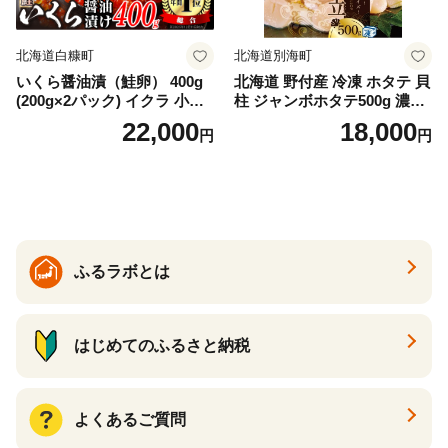
北海道白糠町
北海道別海町
いくら醤油漬（鮭卵） 400g
北海道 野付産 冷凍 ホタテ 貝
(200g×2パック) イクラ 小分
柱 ジャンボホタテ500g 濃厚
け いくら醤油漬 鮭いくら い
な旨味と甘み （ほたて ホタ
22,000
18,000
円
円
くら醤油漬け 鮭 鮭卵 ikura
テ 帆立 貝柱 ホタテ貝柱 大玉
醤油いくら 冷凍いくら いく
大粒 北海道 別海 野付 ふるさ
ら北海道 醤油鮭いくら 人気
と納税）
大好評品 北海道 白糠町
ふるラボとは
はじめてのふるさと納税
よくあるご質問