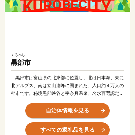
くろべし
黒部市
黒部市は富山県の北東部に位置し、北は日本海、東に
北アルプス、南は立山連峰に囲まれた、人口約４万人の
都市です。秘境黒部峡谷と宇奈月温泉、名水百選認定の
黒部川扇状地湧水群、神秘の海富山湾など、山・川・海
に至る類まれなる大自然の四季折々の姿を身近に感じる
自治体情報を見る
ことができます。
2015年３月に北陸新幹線が金沢まで開通し、本市に
すべての返礼品を見る
も黒部宇奈月温泉駅が設置されたことから、東京まで２