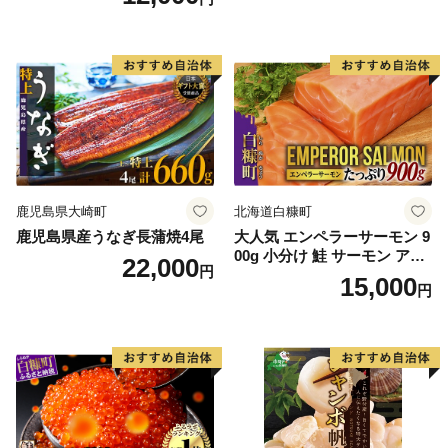
鹿児島県大崎町
北海道白糠町
鹿児島県産うなぎ長蒲焼4尾
大人気 エンペラーサーモン 9
00g 小分け 鮭 サーモン アト
22,000
円
ランティックサーモン 水産
15,000
円
庁長官賞 受賞 さけ シャケ し
ゃけ sake カルパッチョ ソテ
ー レアステーキ 人気 高級 大
満足 美味しい 贈答 生食用 刺
身 お刺身 刺し身 魚介類 海鮮
冷凍 厚切り 薄切り ふるさと
納税 ふるさとチョイス チョ
イス 北海道 白糠町