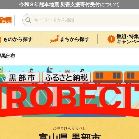
令和８年熊本地震 災害支援寄付受付について
番組･特集
ものから探す
まちから探す
キャンペ
県黒部市
とやまけんくろべし
富山県 黒部市