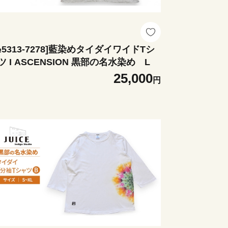
№5313-7278]藍染めタイダイワイドTシ
ャツ I ASCENSION 黒部の名水染め L
25,000
円