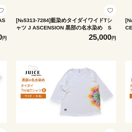
AS
[№5313-7284]藍染めタイダイワイドTシ
[
ャツ J ASCENSION 黒部の名水染め S
0
25,000
円
円