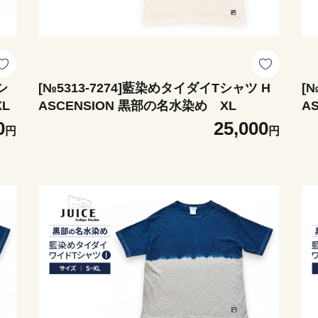
シ
[№5313-7274]藍染めタイダイTシャツ H
[
 XL
ASCENSION 黒部の名水染め XL
0
25,000
円
円