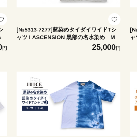
シ
[№5313-7277]藍染めタイダイワイドTシ
[
S
ャツ I ASCENSION 黒部の名水染め M
0
25,000
円
円