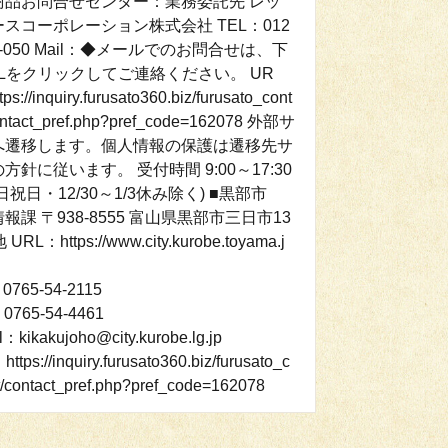
商品お問合せセンター：業務委託先 レッ
スコーポレーション株式会社 TEL：012
77-050 Mail：◆メールでのお問合せは、下
RLをクリックしてご連絡ください。 UR
ps://inquiry.furusato360.biz/furusato_cont
ontact_pref.php?pref_code=162078 外部サ
へ遷移します。個人情報の保護は遷移先サ
方針に従います。 受付時間 9:00～17:30
祝日・12/30～1/3休み除く) ■黒部市
報課 〒938-8555 富山県黒部市三日市13
URL：https://www.city.kurobe.toyama.j
0765-54-2115
0765-54-4461
l：kikakujoho@city.kurobe.lg.jp
ttps://inquiry.furusato360.biz/furusato_c
t/contact_pref.php?pref_code=162078