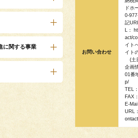
納税
ドホー
0-9
記U
L： htt
act/c
イト
進に関する事業
お問い合わせ
イトの
(土日
企画情
01番地 
p/
TEL：
FAX：
E-Mai
URL：h
ontac