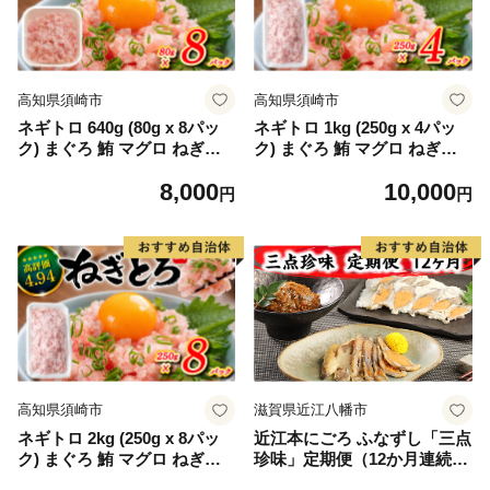
高知県須崎市
高知県須崎市
ネギトロ 640g (80g x 8パッ
ネギトロ 1kg (250g x 4パッ
ク) まぐろ 鮪 マグロ ねぎと
ク) まぐろ 鮪 マグロ ねぎと
ろ 新鮮 海鮮 魚 刺し身 刺身
ろ 新鮮 海鮮 魚 刺し身 刺身
8,000
10,000
マグロのたたき TY065
マグロのたたき TY031-2x
円
円
高知県須崎市
滋賀県近江八幡市
ネギトロ 2kg (250g x 8パッ
近江本にごろ ふなずし「三点
ク) まぐろ 鮪 マグロ ねぎと
珍味」定期便（12か月連続お
ろ 新鮮 海鮮 魚 刺し身 刺身
届け）【AD28W】