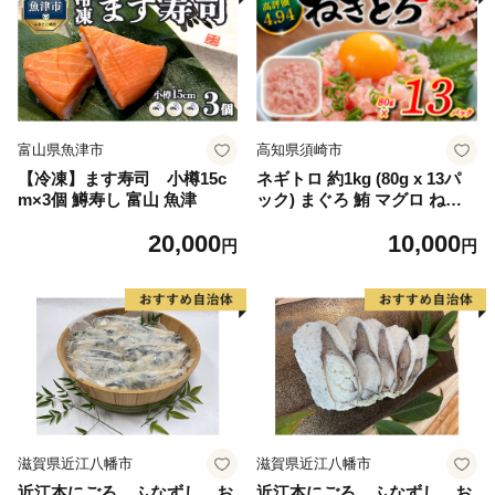
富山県魚津市
高知県須崎市
【冷凍】ます寿司 小樽15c
ネギトロ 約1kg (80g x 13パ
m×3個 鱒寿し 富山 魚津
ック) まぐろ 鮪 マグロ ねぎ
とろ 新鮮 海鮮 魚 刺し身 刺
20,000
10,000
身 マグロのたたき TY051
円
円
滋賀県近江八幡市
滋賀県近江八幡市
近江本にごろ ふなずし お
近江本にごろ ふなずし お