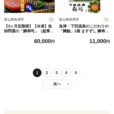
富山県魚津市
富山県魚津市
【3ヶ月定期便】【冷凍】魚
魚津・下田温泉のこだわりの
卸問屋の「鱒寿司」（超厚切
「鱒鮨」1個 ますずし 鱒寿司
り）1段×2個 はりたや
ます鮨 ます寿司 鱒ずし ※
60,000
11,000
北海道、青森、九州、沖縄、
円
円
離島への配送不可
1
2
3
4
5
次へ