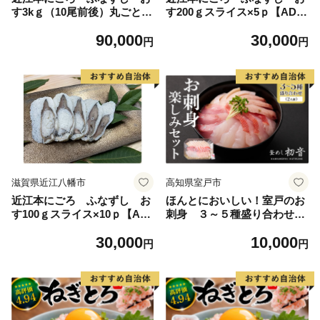
す3kｇ（10尾前後）丸ごと
す200ｇスライス×5ｐ【AD38
【AD37W】
W】
90,000
30,000
円
円
滋賀県近江八幡市
高知県室戸市
近江本にごろ ふなずし お
ほんとにおいしい！室戸のお
す100ｇスライス×10ｐ【AD3
刺身 ３～５種盛り合わせお
9W】
楽しみセット2人前 刺身 刺身
30,000
10,000
盛り合わせ 旬の鮮魚 高知県
円
円
産 鮮魚 海鮮丼 漬け丼 寿司
惣菜 10000円