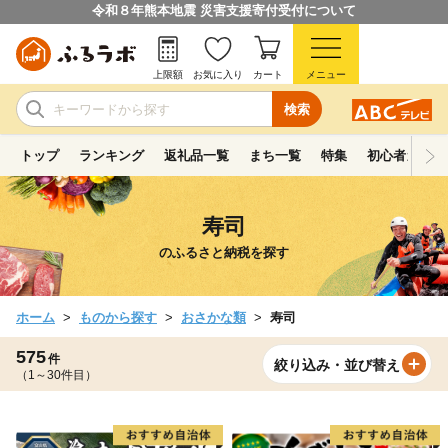
令和８年熊本地震 災害支援寄付受付について
上限額
お気に入り
カート
メニュー
検索
トップ
ランキング
返礼品一覧
まち一覧
特集
初心者ガイド
寿司
のふるさと納税を探す
ホーム
ものから探す
おさかな類
寿司
575
件
絞り込み・並び替え
（1～30件目）