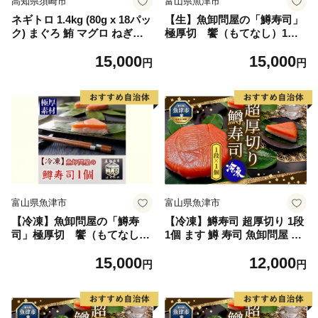
高知県須崎市
富山県魚津市
ネギトロ 1.4kg (80g x 18パッ
【生】魚卸問屋の「鱒寿司」
ク) まぐろ 鮪 マグロ ねぎと
極厚切 饗（もてなし）1段×
ろ 新鮮 海鮮 魚 刺し身 刺身
1個
15,000
15,000
マグロのたたき TY052
円
円
富山県魚津市
富山県魚津市
【冷凍】魚卸問屋の「鱒寿
【冷凍】鱒寿司 超厚切り 1段
司」極厚切 饗（もてなし）
1個 ます 鱒 寿司 魚卸問屋 は
1段×1個
りたや
15,000
12,000
円
円