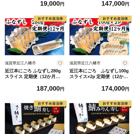
19,000
147,000
マグロのたたき TY0392x
円
円
滋賀県近江八幡市
滋賀県近江八幡市
近江本にごろ ふなずし280g
近江本にごろ ふなずし100g
スライス 定期便（12か月連
スライス×2p 定期便（12か月
続お届け）【AD29W】
連続お届け）【AD30W】
187,000
174,000
円
円