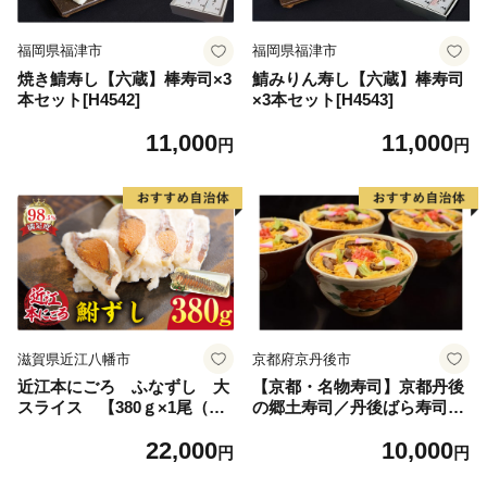
福岡県福津市
福岡県福津市
焼き鯖寿し【六蔵】棒寿司×3
鯖みりん寿し【六蔵】棒寿司
本セット[H4542]
×3本セット[H4543]
11,000
11,000
円
円
滋賀県近江八幡市
京都府京丹後市
近江本にごろ ふなずし 大
【京都・名物寿司】京都丹後
スライス 【380ｇ×1尾（ス
の郷土寿司／丹後ばら寿司セ
ライス）】【AD04W】
ット 寿司 寿司セット すし
22,000
10,000
ばら寿司 ばらずし 簡単晩御
円
円
飯 晩御飯 お祝い 敬老の日 誕