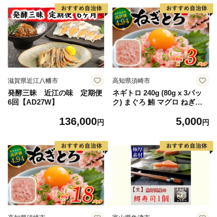
生日 母の日 父の日 さば 寿司
鯖 お寿司 お ひなまつり ひな
祭り 雛祭り
滋賀県近江八幡市
高知県須崎市
発酵三昧 近江の味 定期便
ネギトロ 240g (80g x 3パッ
6回【AD27W】
ク) まぐろ 鮪 マグロ ねぎと
ろ 新鮮 海鮮 魚 刺し身 刺身
136,000
5,000
マグロのたたき TY050
円
円