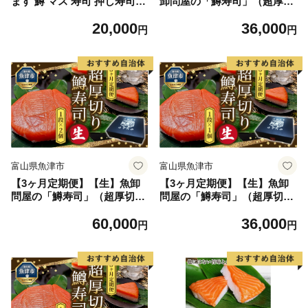
ます 鱒 マス 寿司 押し寿司
卸問屋の「鱒寿司」（超厚切
魚卸問屋 はりたや 和食 惣菜
り）1段×1個 はりたや
20,000
36,000
加工食品
円
円
富山県魚津市
富山県魚津市
【3ヶ月定期便】【生】魚卸
【3ヶ月定期便】【生】魚卸
問屋の「鱒寿司」（超厚切
問屋の「鱒寿司」（超厚切
り）1段×2個 はりたや
り）1段×1個 はりたや
60,000
36,000
円
円