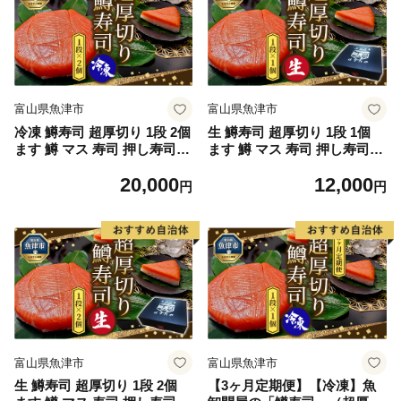
富山県魚津市
富山県魚津市
冷凍 鱒寿司 超厚切り 1段 2個
生 鱒寿司 超厚切り 1段 1個
ます 鱒 マス 寿司 押し寿司
ます 鱒 マス 寿司 押し寿司
魚卸問屋 はりたや 和食 惣菜
魚卸問屋 はりたや 和食 惣菜
20,000
12,000
加工食品
円
円
富山県魚津市
富山県魚津市
生 鱒寿司 超厚切り 1段 2個
【3ヶ月定期便】【冷凍】魚