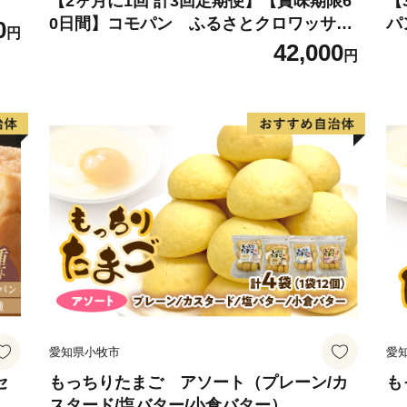
【2ヶ月に1回 計3回定期便】【賞味期限6
【
0日間】コモパン ふるさとクロワッサン
パ
0
後、国営ひたち海浜公園前
円
セット（計90個）／災害用備蓄 保存食 非
0
42,000
は、それぞれの地域の魅力
円
常食 防災グッズにも
ッ
っており、2015年度グッ
トロな雰囲気と広大なお芋畑
ショートトリップを楽しむ
愛知県小牧市
愛
セ
もっちりたまご アソート（プレーン/カ
も
スタード/塩バター/小倉バター）