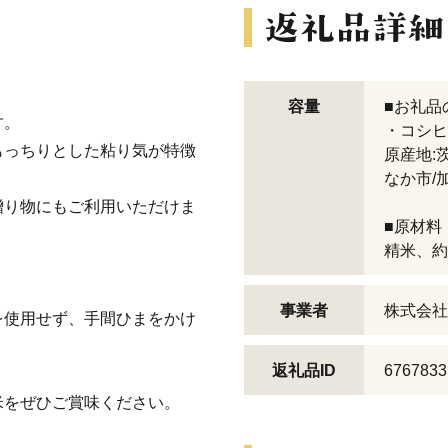
容量
■お礼品
す。
・コシヒカ
もっちりとした粘り気が特徴
原産地:
なか市/
贈り物にもご利用いただけま
■原材料
精米、約6
事業者
株式会社
を使用せず、手間ひまをかけ
返礼品ID
6767833
米をぜひご賞味ください。