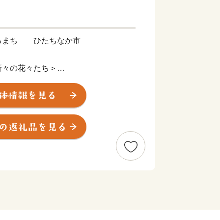
るまち ひたちなか市
折々の花々たち＞
央部、県都水戸市に隣接。暖かな春が訪
園では、香り高く色鮮やかなスイセン、
ーリップ、そして、『死ぬまでに行きた
空の青・海の青のハーモニーが美しいネ
勢の観光客で賑わいます。夏に突如姿を
かけて赤と緑のグラデーションを表現
ア』として一面を真っ赤に染め上げま
にわ公園では、毎年6月に美しい花しょ
涼しげな花景色は、来園者に初夏の訪れ
。
付いた“食”を味わう＞