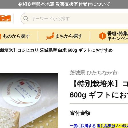
令和８年熊本地震 災害支援寄付受付について
番組･特集
ものから探す
まちから探す
キャンペ
栽培米】コシヒカリ 茨城県産 白米 600g ギフトにおすすめ
茨城県 ひたちなか市
【特別栽培米】コ
600g ギフトに
寄付金額
一度に決済する
返礼品数は３つ以