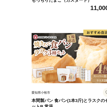
もっちりたまご（カスタード）
11,00
愛知県小牧市
本間製パン 食パン(1本3斤)とラスクの
ットB 常温