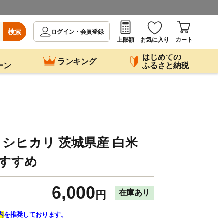
検索
ログイン・会員登録
上限額
お気に入り
カート
はじめての
ランキング
ーン
ふるさと納税
シヒカリ 茨城県産 白米
おすすめ
6,000
在庫あり
円
内
を推奨しております。