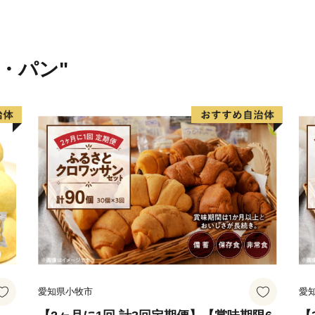
太平洋に面するひたちなか
幸。 那珂湊おさかな市場で
豊富に揃う魚市場で、県内外
米・パン"
ます。大きなネタが魅力の
海鮮丼を心ゆくまでご堪能
量日本一を誇り、多数の水
ジナル商品の開発が盛んに
量を誇る「ほしいも」は無
大人まで皆に愛されるひた
＜ひたちなか海浜鉄道湊線
ひたちなか海浜鉄道湊線は、
た歴史あるローカル線であ
愛されています。映画「フ
ロケーションとしても数多
愛知県小牧市
愛
築100年を超えた趣のある
選出されています。また、勝