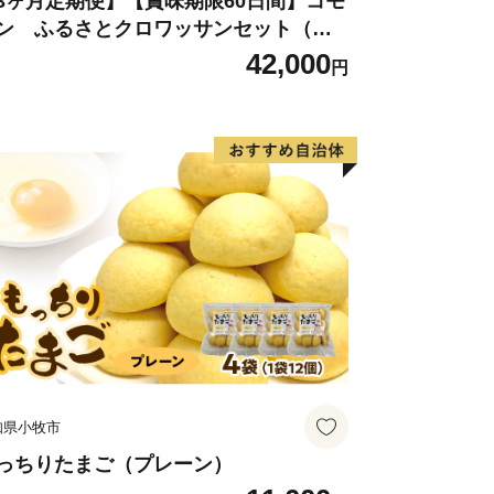
3ヶ月定期便】【賞味期限60日間】コモ
ン ふるさとクロワッサンセット（計9
まで延伸予定）に設置されている駅名標
個）／災害用備蓄 保存食 非常食 防災グ
42,000
が一目で伝わるユニークなデザインとな
円
ズにも
ドデザイン賞を受賞しました。列車のレ
や田園風景を眺めながら、14.3ｋｍの
ことができます。
知県小牧市
っちりたまご（プレーン）