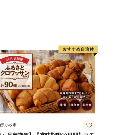
市に訪れたのなら、必ず食べたい海の
は、旬の魚介類や近海で採れる地魚が
から年間100万人以上の観光客が訪れ
お寿司や新鮮な海の幸が盛りだくさんの
いただけます。その他、たこの加工生産
産加工会社では様々な商品の製造、オリ
行われています。また、日本屈指の生産
添加のヘルシースイーツとして子供から
ちなか市ソウルフードです。
＞
大正２年（1913年）に運行を開始し
り、地域を象徴する存在として地元民に
ラガール」をはじめ、ドラマ・CM等の
く起用されており、中でも、那珂湊駅は
知県小牧市
木造駅舎が魅力的で「関東の駅百選」に
田駅から阿字ヶ浦駅まで計10駅（今