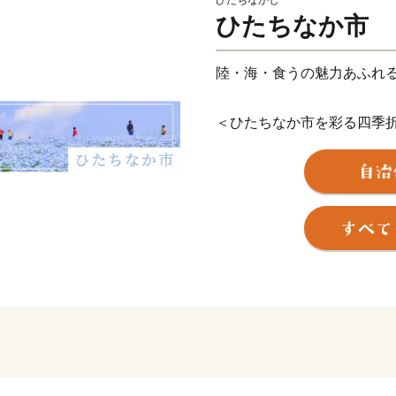
ひたちなかし
ひたちなか市
陸・海・食うの魅力あふれ
＜ひたちなか市を彩る四季
ひたちなか市は茨城県の中
れる頃、国営ひたち海浜公
カラフルで可愛らしいチュ
い！世界の絶景』と評され
モフィラが見頃を迎え、大
現す新緑のコキアは、秋に
し、10月頃には『紅葉コキ
す。その他、市内の馬渡は
うぶが咲き誇り、白と紫の
を感じさせてくれています
＜豊富な海の幸と、地域に根