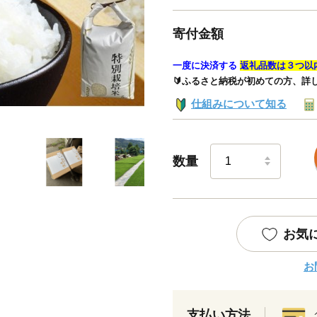
寄付金額
一度に決済する
返礼品数は３つ以
🔰ふるさと納税が初めての方、詳
仕組みについて知る
数量
お気
お
支払い方法