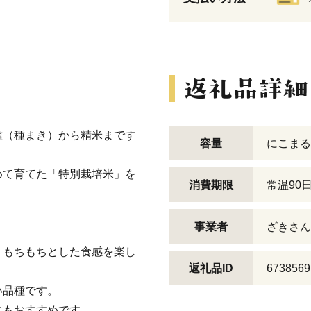
種（種まき）から精米まです
容量
にこまる
めて育てた「特別栽培米」を
消費期限
常温90
事業者
ざきさん
くもちもちとした食感を楽し
返礼品ID
6738569
い品種です。
にもおすすめです。