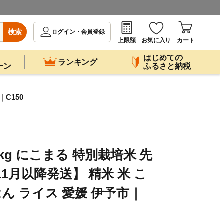
検索
ログイン・会員登録
上限額
お気に入り
カート
はじめての
ランキング
ーン
ふるさと納税
｜C150
5kg にこまる 特別栽培米 先
11月以降発送】 精米 米 こ
はん ライス 愛媛 伊予市｜