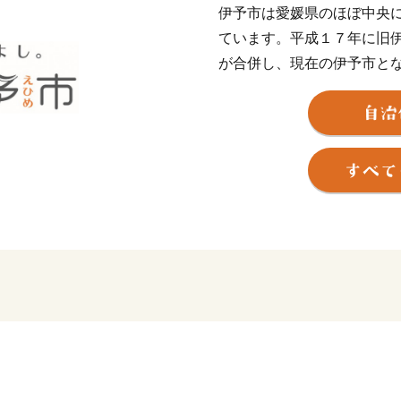
伊予市は愛媛県のほぼ中央
ています。平成１７年に旧
が合併し、現在の伊予市と
近く、松山空港から車で２
ちです。
伊予市の中心地郡中（ぐん
鰹節企業の工場や、小さな
す。８月に開催される伊予
の規模の花火大会が行われ
し離れた山沿いでは、稲作
ん、キウイフルーツやびわ
伊予市の南部にあたる中山
す。農林業が盛んで栗を中
す。特に栗の産地としては