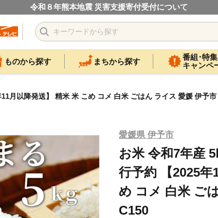
令和８年熊本地震 災害支援寄付受付について
番組･特集
ものから探す
まちから探す
キャンペ
年11月以降発送】 精米 米 こめ コメ 白米 ごはん ライス 愛媛 伊予市
愛媛県 伊予市
お米 令和7年産 
行予約 【2025年
め コメ 白米 ご
C150