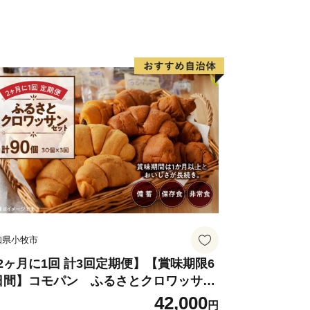
ことが記録に残っています。中山町の栗
アしたものが中山栗と呼ばれ、日本三大
す。また、山里の静かで集中できる環境
工食品が製造されており、職人たちが住
。
を中心に広がる双海町は、「しずむ夕日
伊予灘に沈む美しい夕日を活かしたまち
た。水産業が盛んな地域で、中でも下灘
有名です。他にタイ、サワラ、マナガツ
介類が水揚げされています。双海町には
双海シーサイド公園、海に最も近い駅と
知県小牧市
紹介される有名観光地となった下灘駅が
の方でにぎわっています。
2ヶ月に1回 計3回定期便】【賞味期限6
日間】コモパン ふるさとクロワッサン
ット（計90個）／災害用備蓄 保存食 非
42,000
和する伊予市にぜひ一度お越しくださ
円