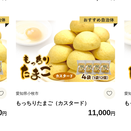
常
い。
愛知県小牧市
愛
もっちりたまご（カスタード）
も
0
11,000
円
円