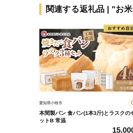
関連する返礼品 | "お
愛知県小牧市
本間製パン 食パン(1本3斤)とラスクの
ットB 常温
15,00