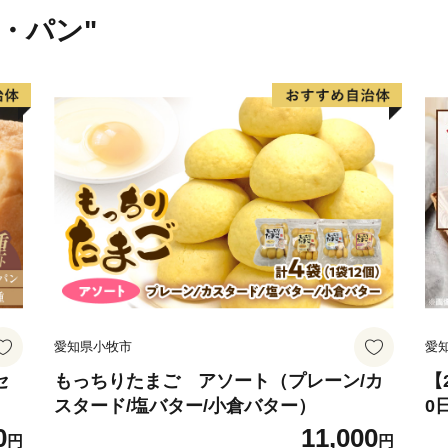
献上され、大変称賛された
米・パン"
の中で、厳しい基準をクリ
栗の一つに数えられていま
の中、手作りの工芸品や加
む「クラフト」のまちです
伊予市の西部の海岸線沿い
が立ち止まる町」として、
づくりに取り組んできまし
漁港で水揚げされるハモが
オ、イワシなどの様々な魚
恋人の聖地として知られる
愛知県小牧市
愛
して知られ、度々テレビで
あり、夏を中心として多く
セ
もっちりたまご アソート（プレーン/カ
【
スタード/塩バター/小倉バター）
0
セ
0
11,000
三者三様の風土、文化が融
円
円