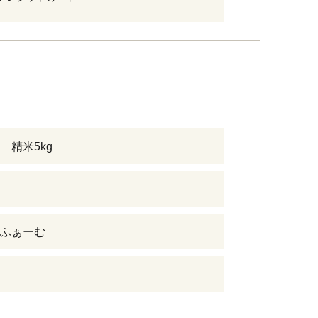
 精米5kg
日
ふぁーむ