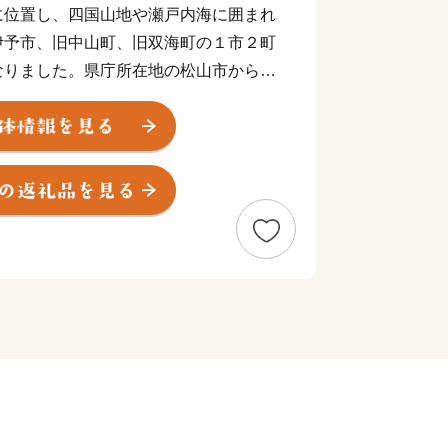
に位置し、四国山地や瀬戸内海に囲まれ
伊予市、旧中山町、旧双海町の１市２町
なりました。県庁所在地の松山市からも
５分ほど。アクセスも良く住みやすいま
ちゅう）は商人の町として栄え、大手の
乾物商店までそろう出汁文化のまちで
彩（いよさい）まつりでは県下でも有数
、多くの人でにぎわいます。郡中から少
や果樹栽培が盛んです。柑橘はもちろ
の産地として知られています。
町はのどかな里山の恵み豊かなまちで
心として様々な作物が栽培されていま
有名で、かつては三代将軍徳川家光公に