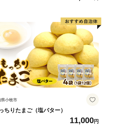
食 防災グッズにも
知県小牧市
っちりたまご（塩バター）
11,000
円