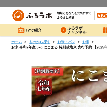
地域とあなたを元気にする
ふるさと納税
ふるラボ
TVで紹介
チャンネル
ホーム
ものから探す
お米・パン
お米
お米 令和7年産 5kg にこまる 特別栽培米 先行予約 【2025