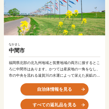
なかまし
中間市
福岡県北部の北九州地域と筑豊地域の両方に接するとこ
ろに中間市はあります。かつては産炭地の一角をなし、
市の中央を流れる遠賀川の水運によって栄えた炭鉱のま
ちでした。
昭和30年代以降、隣接する北九州市のベッドタウンとし
自治体情報を見る
て開発がすすみ、今では、市内の人口の9割が生活する
住宅地の「川東」と往時の面影を残す田園風景がのどか
すべての返礼品を見る
な「川西」の今昔の風景が共存しています。