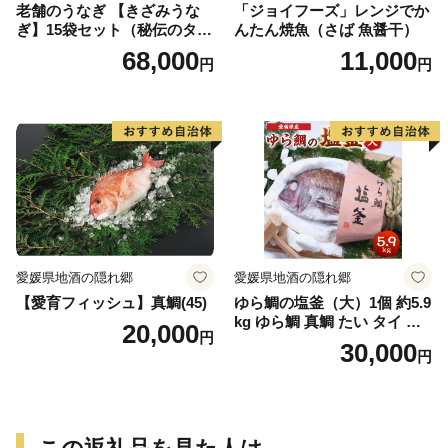
老舗のうなぎ 【きざみうな
「ジョイフーズ」レンジでか
ぎ】15袋セット（秘伝のタレ
んたん焼魚（さば 魚醤干）
付）
68,000
11,000
円
円
愛媛県地酒の隠れ郷
愛媛県地酒の隠れ郷
【愛育フィッシュ】真鯛(45)
ゆら鯛の塩釜（大）1個 約5.9
kg ゆら鯛 真鯛 たい タイ 鯛
20,000
円
塩釜焼き 塩釜 魚 魚介類 海鮮
30,000
円
祝い事 お祝い ハレの日 食品
冷蔵 宝水産 国産 由良半島 愛
媛県【えひめの町（超）推
し！（愛南町）】(295)