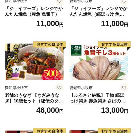
愛知県小牧市
愛知県小牧市
「ジョイフーズ」レンジでか
「ジョイフーズ」レンジでか
んたん焼魚（赤魚 魚醤干）
んたん焼魚（縞ほっけ 魚醤
干）
11,000
11,000
円
円
愛知県小牧市
愛知県小牧市
老舗のうなぎ 【きざみうな
【ふるさと納税】干物 縞ほ
ぎ】10袋セット（秘伝のタレ
っけ開き 赤魚開き さばの開
付）
き 魚醤干し 3種 セット 詰め
46,000
13,000
円
円
合わせ 魚 おかず 肉厚 おいし
い さば 赤魚 縞ホッケ ジョイ
フーズ 魚貝類 お取り寄せ お
取り寄せグルメ 魚醤 ナンプ