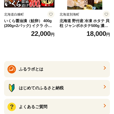
北海道白糠町
北海道別海町
いくら醤油漬（鮭卵） 400g
北海道 野付産 冷凍 ホタテ 貝
(200g×2パック) イクラ 小分
柱 ジャンボホタテ500g 濃厚
け いくら醤油漬 鮭いくら い
な旨味と甘み （ほたて ホタ
22,000
18,000
円
円
くら醤油漬け 鮭 鮭卵 ikura
テ 帆立 貝柱 ホタテ貝柱 大玉
醤油いくら 冷凍いくら いく
大粒 北海道 別海 野付 ふるさ
ら北海道 醤油鮭いくら 人気
と納税）
大好評品 北海道 白糠町
ふるラボとは
はじめてのふるさと納税
よくあるご質問