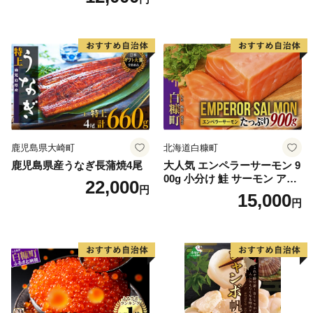
鹿児島県大崎町
北海道白糠町
鹿児島県産うなぎ長蒲焼4尾
大人気 エンペラーサーモン 9
00g 小分け 鮭 サーモン アト
22,000
円
ランティックサーモン 水産
15,000
円
庁長官賞 受賞 さけ シャケ し
ゃけ sake カルパッチョ ソテ
ー レアステーキ 人気 高級 大
満足 美味しい 贈答 生食用 刺
身 お刺身 刺し身 魚介類 海鮮
冷凍 厚切り 薄切り ふるさと
納税 ふるさとチョイス チョ
イス 北海道 白糠町