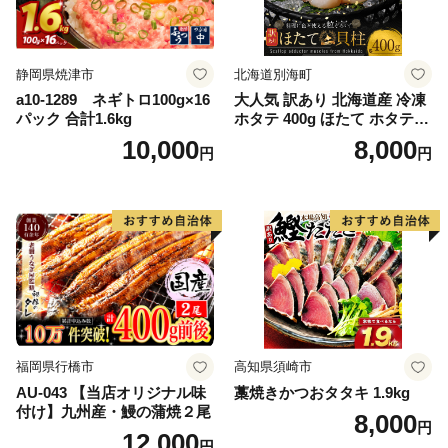
静岡県焼津市
北海道別海町
a10-1289 ネギトロ100g×16
大人気 訳あり 北海道産 冷凍
パック 合計1.6kg
ホタテ 400g ほたて ホタテ
帆立 貝柱 海鮮 魚介類 刺身
10,000
8,000
円
円
大粒 天然 海鮮 ランキング 大
人気 人気 おすすめ 訳あり ）
福岡県行橋市
高知県須崎市
AU-043 【当店オリジナル味
藁焼きかつおタタキ 1.9kg
付け】九州産・鰻の蒲焼２尾
8,000
円
12,000
円