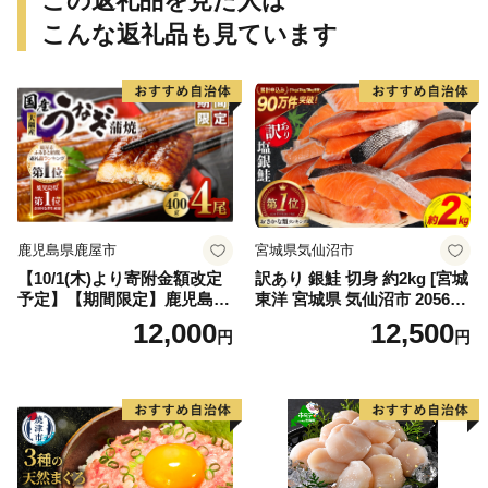
この返礼品を見た人は
こんな返礼品も見ています
鹿児島県鹿屋市
宮城県気仙沼市
【10/1(木)より寄附金額改定
訳あり 銀鮭 切身 約2kg [宮城
予定】【期間限定】鹿児島県
東洋 宮城県 気仙沼市 205649
大隅産うなぎ蒲焼4尾（400
91] 鮭 魚介類 海鮮 訳アリ 規
12,000
12,500
円
円
g） KN007-023
格外 不揃い さけ サケ 鮭切身
シャケ 切り身 冷凍 家庭用 お
かず 弁当 支援 サーモン 銀鮭
切り身 魚 わけあり