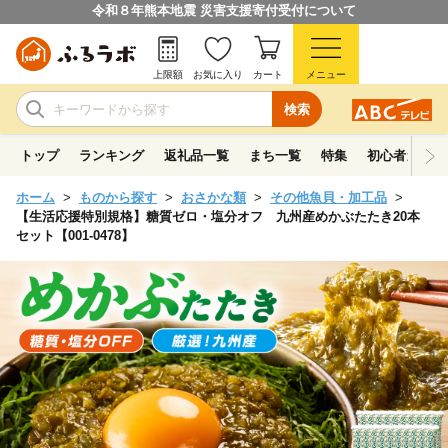
令和８年熊本地震 災害支援寄付受付について
上限額
お気に入り
カート
メニュー
検索
トップ
ランキング
返礼品一覧
まち一覧
特集
初心者ガイド
ホーム
ものから探す
おさかな類
その他魚貝・加工品
【生活応援特別規格】糖質ゼロ・塩分オフ 九州産めかぶたたき20本
セット【001-0478】