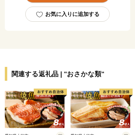
平成30年に市制施行60周年を迎え、中間市は遠賀川と
ともに新たな歩みを始めました。世界遺産「遠賀川水源
お気に入りに追加する
地ポンプ室」をはじめ、九州最大の中州である自然豊か
な「中島」、市内外から人が集うイベントや季節を彩る
河川敷の風景など、遠賀川を活用したまちづくりを進め
ています。
わたしたち中間市は、16平方キロメートルの小さなまち
です。小さなまちだからできることを、みんなで取り組
んでいきたいと思っています。中間市が「今」頑張って
関連する返礼品 | "おさかな類"
いることを、ぜひご覧ください。