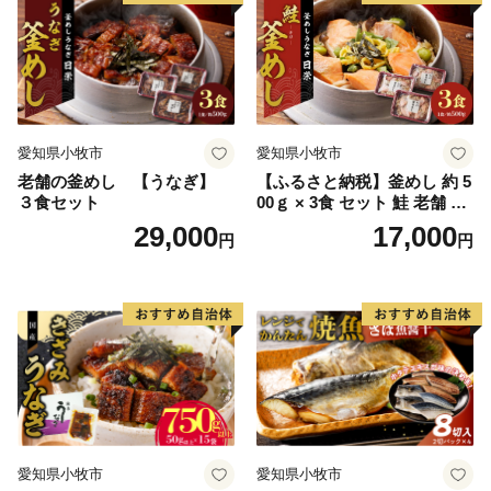
ラー 愛知県 小牧市 冷凍 送料
無料
愛知県小牧市
愛知県小牧市
老舗の釜めし 【うなぎ】
【ふるさと納税】釜めし 約 5
３食セット
00ｇ × 3食 セット 鮭 老舗 急
速冷凍 レンチン 時短 簡単調
29,000
17,000
円
円
理 食品 加工品 海鮮 手作り
ほくほく ご飯 お弁当 おにぎ
り お茶漬け お取り寄せ お取
り寄せグルメ 愛知県 小牧市
送料無料
愛知県小牧市
愛知県小牧市