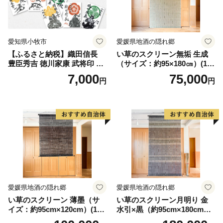
愛知県小牧市
愛媛県地酒の隠れ郷
【ふるさと納税】織田信長
い草のスクリーン無垢 生成
豊臣秀吉 徳川家康 武将印 花
（サイズ：約95×180㎝）(14
押印 6枚 セット イラスト 戦
3)
7,000
75,000
円
円
国 武将 小牧山城 墨絵 龍画師
書道アーティスト 池谷公智
渾身の一作 作品 雑貨 工芸品
グッズ 愛知県 小牧市 お取り
寄せ 送料無料
愛媛県地酒の隠れ郷
愛媛県地酒の隠れ郷
い草のスクリーン 薄墨（サ
い草のスクリーン月明り 金
イズ：約95cm×120cm）(14
水引×黒（約95cm×180cm）
6)
(147)