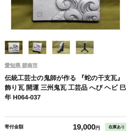
愛知県 碧南市
伝統工芸士の鬼師が作る 『蛇の干支瓦』
飾り瓦 開運 三州鬼瓦 工芸品 へび ヘビ 巳
年 H064-037
19,000
寄付金額
在庫あり
円