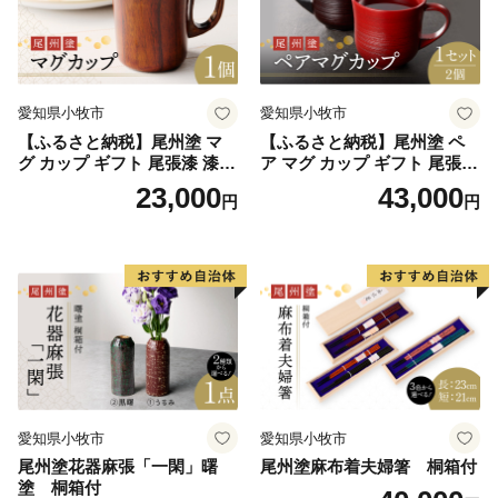
愛知県小牧市
愛知県小牧市
【ふるさと納税】尾州塗 マ
【ふるさと納税】尾州塗 ペ
グ カップ ギフト 尾張漆 漆
ア マグ カップ ギフト 尾張漆
漆器 漆器工芸 工芸品 芸術性
漆 漆器 漆器工芸 工芸品 芸術
23,000
43,000
円
円
実用性 抗菌性 美味しく安全
性 実用性 抗菌性 美味しく安
な食事 手作り 贈答用 くつろ
全な食事 手作り 贈答用 くつ
ぎ おうち時間 プレゼント 抗
ろぎ おうち時間 プレゼント
ウイルス効果 お取り寄せ 愛
抗ウイルス効果 お取り寄せ
知県 小牧市 送料無料
愛知県 小牧市 送料無料
愛知県小牧市
愛知県小牧市
尾州塗花器麻張「一閑」曙
尾州塗麻布着夫婦箸 桐箱付
塗 桐箱付