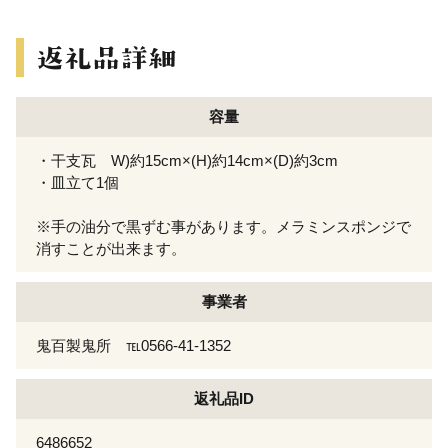
容量
・干支瓦 W)約15cm×(H)約14cm×(D)約3cm
・皿立て1個
※手の油分で黒ずむ事があります。メラミンスポンジで
消すことが出来ます。
事業者
鬼百製鬼所 ℡0566-41-1352
返礼品ID
6486652