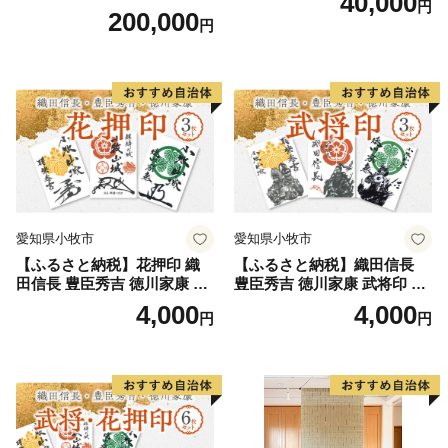
40,000
円
200,000
円
愛知県小牧市
愛知県小牧市
【ふるさと納税】花押印 織
【ふるさと納税】織田信長
田信長 豊臣秀吉 徳川家康 3
豊臣秀吉 徳川家康 武将印 3
枚 セット 戦国 武将 小牧山城
枚 セット イラスト 戦国 武将
4,000
4,000
円
円
墨絵 龍画師 書道アーティス
小牧山城 墨絵 龍画師 書道ア
ト 池谷公智 渾身の一作 作品
ーティスト 池谷公智 渾身の
雑貨 工芸品 グッズ 愛知県 小
一作 作品 雑貨 工芸品 グッズ
牧市 お取り寄せ 送料無料
愛知県 小牧市 お取り寄せ 送
料無料