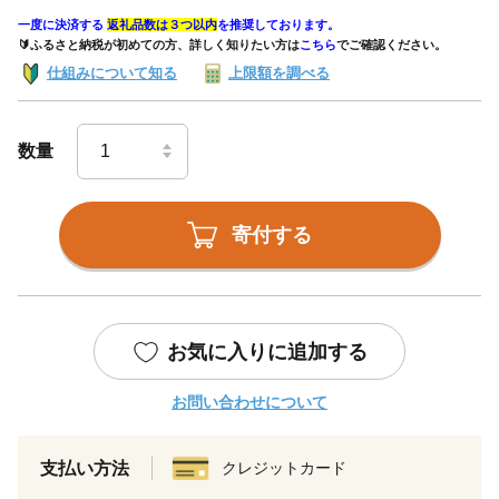
一度に決済する
返礼品数は３つ以内
を推奨しております。
🔰ふるさと納税が初めての方、詳しく知りたい方は
こちら
でご確認ください。
仕組みについて知る
上限額を調べる
数量
寄付する
お気に入りに追加する
お問い合わせについて
支払い方法
クレジットカード