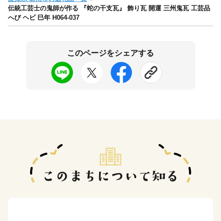
伝統工芸士の鬼師が作る 『蛇の干支瓦』 飾り瓦 開運 三州鬼瓦 工芸品
へび ヘビ 巳年 H064-037
このページをシェアする