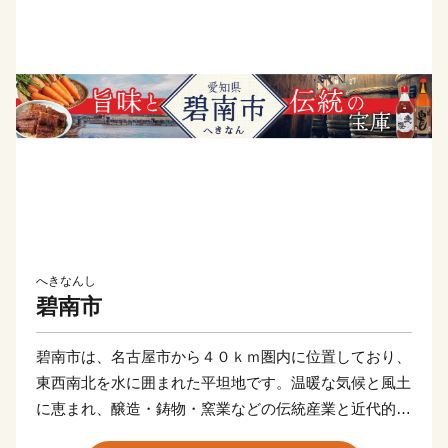
へきなんし
碧南市
碧南市は、名古屋市から４０ｋｍ圏内に位置しており、
東西南北を水に囲まれた平坦地です。温暖な気候と風土
に恵まれ、醸造・鋳物・窯業などの伝統産業と近代的な
輸送機器関連産業が発展し、さらには商業、農業、漁業