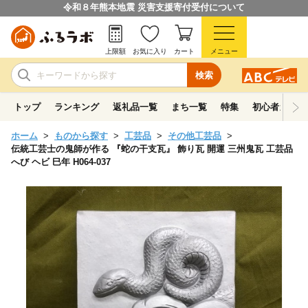
令和８年熊本地震 災害支援寄付受付について
上限額
お気に入り
カート
メニュー
検索
トップ
ランキング
返礼品一覧
まち一覧
特集
初心者ガイド
ホーム
ものから探す
工芸品
その他工芸品
伝統工芸士の鬼師が作る 『蛇の干支瓦』 飾り瓦 開運 三州鬼瓦 工芸品
へび ヘビ 巳年 H064-037