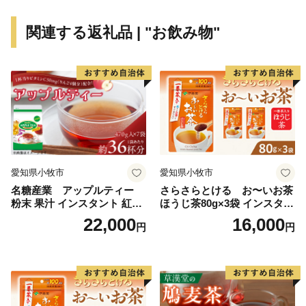
関連する返礼品 | "お飲み物"
愛知県小牧市
愛知県小牧市
名糖産業 アップルティー
さらさらとける お〜いお茶
粉末 果汁 インスタント 紅茶
ほうじ茶80g×3袋 インスタン
ティー ビタミンC 袋 ロング
トほうじ茶 粉末ほうじ茶 粉
22,000
16,000
円
円
セラー 粉末飲料 粉末茶 簡単
末茶 おーいお茶 粉末緑茶
手軽 ホット アイス