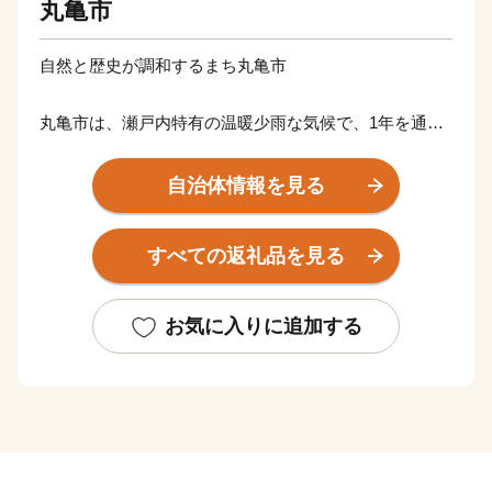
丸亀市
自然と歴史が調和するまち丸亀市
丸亀市は、瀬戸内特有の温暖少雨な気候で、1年を通じ
て暮らしやすく、美しい瀬戸内海、讃岐平野に広がるの
どかな田園風景など、自然と歴史文化が融合したまちで
自治体情報を見る
す。高さ日本一の石垣の上に鎮座して400年の歴史を刻
む丸亀城は、丸亀市のシンボルでもあり、市民の憩いの
すべての返礼品を見る
場にもなっています。
豊かな自然と長い歴史、そこで培われてきた多様な文化
や特産品など多くの資源に恵まれており、中讃地域の中
お気に入りに追加する
心市として、さらなる成長を続けています。