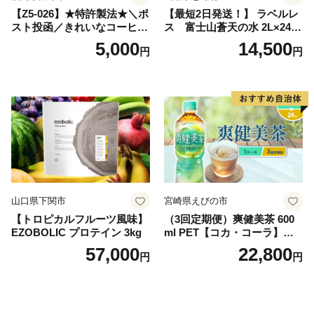
【Z5-026】★特許製法★＼ポ
【最短2日発送！】 ラベルレ
スト投函／きれいなコーヒー
ス 富士山蒼天の水 2L×24本
ドリップバッグ9種セット(18
（4ケース）※離島不可 天然
5,000
14,500
円
円
袋)ゆうパケットでお届け！
水 ミネラルウォーター 水 ペ
ットボトル 2000ml バナジウ
ム天然水 飲料水 軟水 鉱水 国
産 シリカ ミネラル 美容 備蓄
防災 長期保存 富士山 山梨県
忍野村
山口県下関市
宮崎県えびの市
【トロピカルフルーツ風味】
（3回定期便）爽健美茶 600
EZOBOLIC プロテイン 3kg
ml PET【コカ・コーラ】ペ
ットボトル 1ケース(24本) 定
57,000
22,800
円
円
期便 3回(72本) セット お茶
カフェインゼロ ノンカフェ
イン ハトムギ ブレンド茶 宮
崎県 えびの市 送料無料