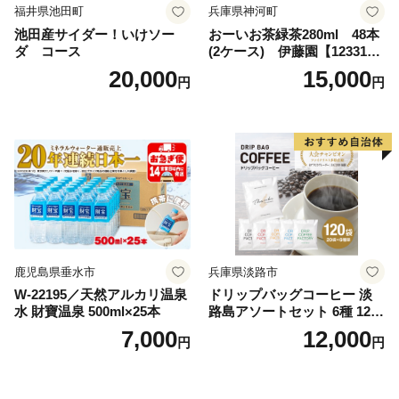
福井県池田町
兵庫県神河町
池田産サイダー！いけソー
おーいお茶緑茶280ml 48本
ダ コース
(2ケース) 伊藤園【123317
3】
20,000
15,000
円
円
鹿児島県垂水市
兵庫県淡路市
W-22195／天然アルカリ温泉
ドリップバッグコーヒー 淡
水 財寶温泉 500ml×25本
路島アソートセット 6種 120
袋 飲み比べ コーヒー
7,000
12,000
円
円