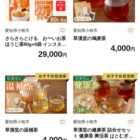
愛知県小牧市
愛知県小牧市
さらさらとける お〜いお茶
草漢堂の鳩麦茶
ほうじ茶80g×6袋 インスタン
4,000
円
トほうじ茶 粉末ほうじ茶 粉
29,000
円
末茶 おーいお茶 粉末緑茶
愛知県小牧市
愛知県小牧市
草漢堂の温補茶
草漢堂の健康茶 詰合せセッ
ト 健康茶 爽活茶 はとむぎ茶
4,000