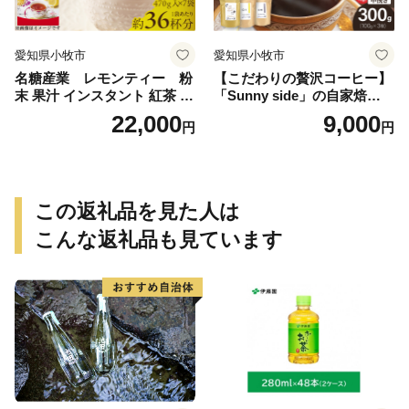
愛知県小牧市
愛知県小牧市
名糖産業 レモンティー 粉
【こだわりの贅沢コーヒー】
末 果汁 インスタント 紅茶 ビ
「Sunny side」の自家焙煎珈
タミンC 袋 ロングセラー 粉
琲ブレンド珈琲飲み比べセッ
22,000
9,000
円
円
末飲料 粉末茶 簡単 手軽 ホッ
ト（300g）
ト アイス
この返礼品を見た人は
こんな返礼品も見ています