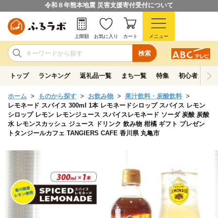
令和８年熊本地震 災害支援寄付受付について
上限額
お気に入り
カート
メニュー
検索
トップ
ランキング
返礼品一覧
まち一覧
特集
初心者ガイド
ホーム
ものから探す
お飲み物
果汁飲料・炭酸飲料
レモネード スパイス 300ml 1本 レモネードシロップ スパイス レモン
シロップ レモン レモンジュース スパイスレモネード ソーダ 炭酸 炭酸
水 レモンスカッシュ ジュース ドリンク 飲み物 柑橘 ギフト プレゼン
トタンジールカフェ TANGIERS CAFE 香川県 丸亀市