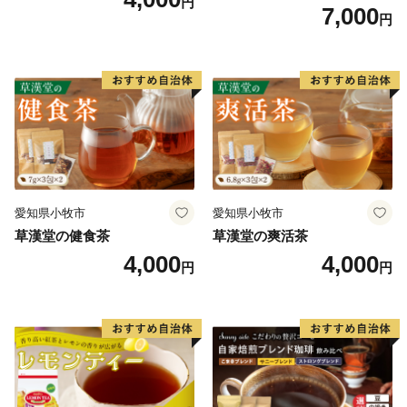
円
温補茶 健食茶 和漢紅茶 お茶
7,000
円
愛知県小牧市
愛知県小牧市
草漢堂の健食茶
草漢堂の爽活茶
4,000
4,000
円
円