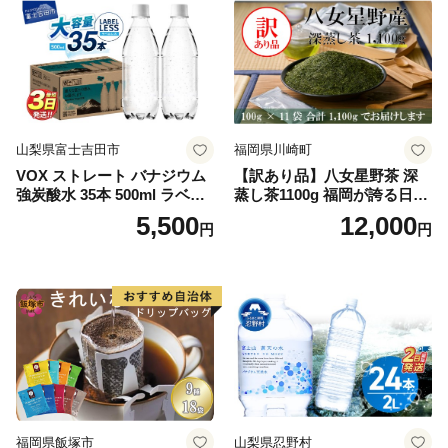
山梨県富士吉田市
福岡県川崎町
VOX ストレート バナジウム
【訳あり品】八女星野茶 深
強炭酸水 35本 500ml ラベル
蒸し茶1100g 福岡が誇る日本
レス【富士吉田市限定カート
茶_ 訳アリ 常温 お茶 茶袋 常
5,500
12,000
円
円
ン】
備品 おちゃ ocha 茶葉 緑茶
飲料 飲み物 八女 茶 日本茶
深むし茶 深蒸し 訳あり お茶
っぱ tea 八女茶 お手軽 簡単
小分け お土産 お取り寄せ グ
ルメ 福岡 九州 福岡県 国産
日本 ふかむし茶 ふかむし 家
庭用 自宅用 ちゃ りょくちゃ
ふかむしちゃ 急須 甘み 川崎
町 送料無料
福岡県飯塚市
山梨県忍野村