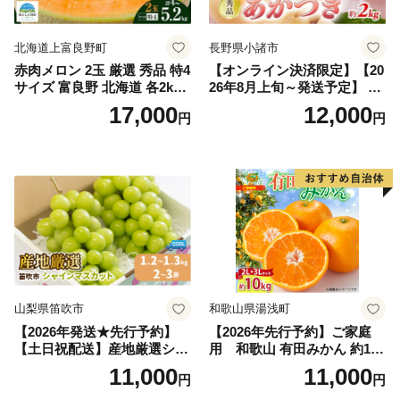
北海道上富良野町
長野県小諸市
赤肉メロン 2玉 厳選 秀品 特4
【オンライン決済限定】【20
サイズ 富良野 北海道 各2kg
26年8月上旬～発送予定】 先
～2.6kg 2玉 セット ファーム
行予約 「浅間水蜜桃プレミ
17,000
12,000
円
円
富良野 メロン めろん 果物 く
アム」 もも あかつき 秀品 約
だもの フルーツ デザート 旬
2kg 5～9玉 贈答品 ふるさと
の果物 旬のフルーツ
納税 果物 桃 フルーツ モモ
果肉 長野県産 小諸市
山梨県笛吹市
和歌山県湯浅町
【2026年発送★先行予約】
【2026年先行予約】ご家庭
【土日祝配送】産地厳選シャ
用 和歌山 有田みかん 約10k
インマスカット1.2kg～1.3kg
g (2L、3Lサイズ)【湯浅町】
11,000
11,000
円
円
（2房～3房）※沖縄・離島配
_ZJ6079
送不可※ 106-003-sku02-26y