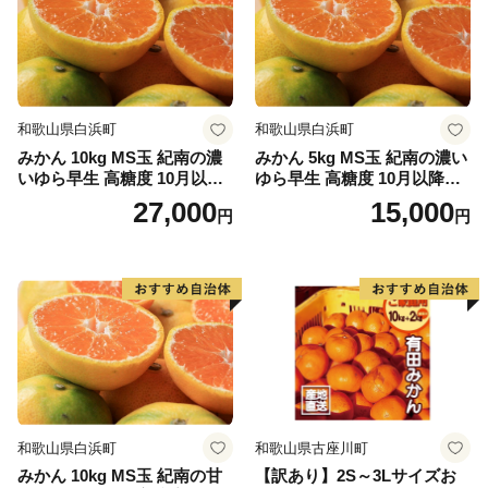
和歌山県白浜町
和歌山県白浜町
みかん 10kg MS玉 紀南の濃
みかん 5kg MS玉 紀南の濃い
いゆら早生 高糖度 10月以降
ゆら早生 高糖度 10月以降発
発送 マルチ被覆栽培
送 マルチ被覆栽培
27,000
15,000
円
円
和歌山県白浜町
和歌山県古座川町
みかん 10kg MS玉 紀南の甘
【訳あり】2S～3Lサイズお