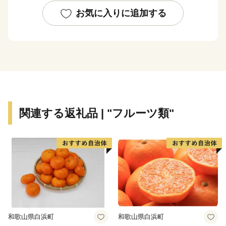
す重要伝統的建造物群保存地区『新町通り』、ユネスコ
お気に入りに追加する
の世界遺産に登録された「大峯奥駈道」も自慢です。
温泉やBBQなど、家族連れで楽しんだり、田舎暮らし
を体験したりできる施設も充実。当地の誇る自然・歴
史・味覚とともに、心地よい『五條時間』を満喫できま
す。
今後、京都・奈良・和歌山を結ぶ京奈和自動車道、紀伊
半島を縦断する五條新宮道路などの主要幹線が結集し、
関連する返礼品 | "フルーツ類"
『つながる五條、あつまる五條』としての発展が期待さ
れています。
【お問合せ先】
五條市ふるさと納税事務局
TEL：050-3090-1717
FAX：050-3317-9314
和歌山県白浜町
和歌山県白浜町
メール：gojo29@support-bpo.com