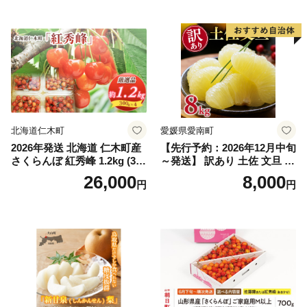
｜シャインマスカット 発送
笛吹市 山梨県 フルーツ 果物
ぶどう 葡萄 大粒 シャインマ
スカット おすすめ シャイン
マスカット 贈答 ギフト 産地
笛吹市 シャインマスカット
笛吹 葡萄 国産 ぶどう 人気
国産 1.2kg 先行｜
北海道仁木町
愛媛県愛南町
2026年発送 北海道 仁木町産
【先行予約：2026年12月中旬
さくらんぼ 紅秀峰 1.2kg (300
～発送】 訳あり 土佐 文旦 8k
g×4パック) Lサイズ以上 旬
g (Mサイズ以上サイズミック
26,000
8,000
円
円
桜桃 産地直送 サクランボ チ
ス) 8000円 わけあり ぶんた
ェリー フルーツ 果物 果物類
ん みかん mikan 蜜柑 ミカン
仁木町 仁木 [松山商店]
土佐文旦 家庭用 産地直送 国
産 農家直送 期間限定 特産品
サイズミックス くらもとフ
ァーム 愛南町 愛媛県