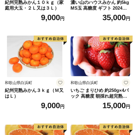
紀州完熟みかん１０ｋｇ（家
濃い山のハウスみかん 約5kg
庭用大玉・２Ｌ又は３Ｌ）
MS玉 高糖度 ギフト 2024年7
月以降発送分
9,000
35,000
円
円
和歌山県白浜町
和歌山県白浜町
紀州完熟みかん３ｋｇ（Ｍ又
いちご まりひめ 約250g×4パ
はＬ）
ック 高糖度 朝採れ超完熟ま
りひめ 1月以降発送分
9,000
15,000
円
円