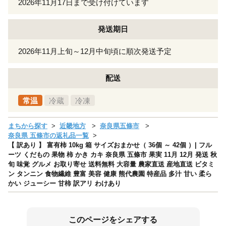
2026年11月17日まで受け付けています
発送期日
2026年11月上旬～12月中旬頃に順次発送予定
配送
常温
冷蔵
冷凍
まちから探す
近畿地方
奈良県五條市
奈良県 五條市の返礼品一覧
【 訳あり 】 富有柿 10kg 箱 サイズおまかせ（ 36個 ～ 42個 ）| フル
ーツ くだもの 果物 柿 かき カキ 奈良県 五條市 果実 11月 12月 発送 秋
旬 味覚 グルメ お取り寄せ 送料無料 大容量 農家直送 産地直送 ビタミ
ン タンニン 食物繊維 豊富 美容 健康 熊代農園 特産品 多汁 甘い 柔ら
かい ジューシー 甘柿 訳アリ わけあり
このページをシェアする