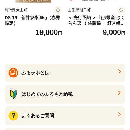
鳥取県大山町
山形県朝日町
DS-16 新甘泉梨 5kg（赤秀
＜ 先行予約 ＞ 山形県産 さく
限定）
らんぼ （ 佐藤錦 ・ 紅秀峰
） ご家庭用 M以上 700g 【20
19,000
9,000
円
円
26年6月下旬から7月上旬発
送】 山形県 果物 フルーツ 初
夏 夏 送料無料
ふるラボとは
はじめてのふるさと納税
よくあるご質問