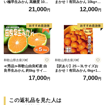
い極早生みかん 高糖度 10月
まかせ！有田みかん 10kg+2k
以降発送 マルチ被覆栽培
g保証分 11月から12月下旬ま
21,000
12,000
円
円
でに順次発送致します。 / 訳
ありみかん 有田みかん みか
ん ミカン 蜜柑 柑橘 温州みか
ん 和歌山 ご家庭用
和歌山県古座川町
和歌山県古座川町
≪秀品≫和歌山由良町産 由
【訳あり】2S～3Lサイズお
良早生みかん 約5kg サイズお
まかせ！有田みかん 6kg+1kg
まかせ【sml106C】
保証分 11月から12月下旬ま
17,000
7,000
円
円
でに順次発送致します。 / 訳
ありみかん 有田みかん みか
ん ミカン 蜜柑 柑橘 温州みか
ん 和歌山 ご家庭用
この返礼品を見た人は