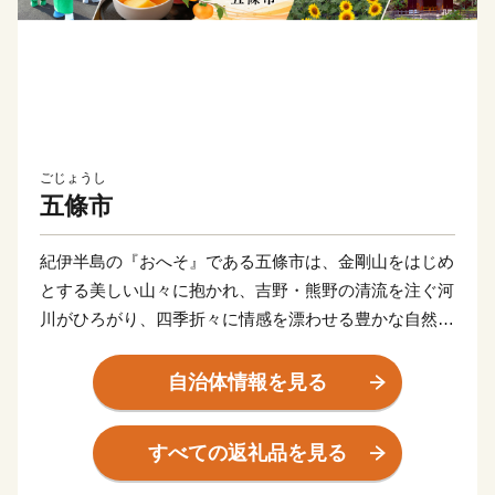
ごじょうし
五條市
紀伊半島の『おへそ』である五條市は、金剛山をはじめ
とする美しい山々に抱かれ、吉野・熊野の清流を注ぐ河
川がひろがり、四季折々に情感を漂わせる豊かな自然に
満ち溢れています。
清らかな大地と水に育まれた日本一の柿や梅などの果
自治体情報を見る
樹、鮎やあまごなどの川魚をはじめ、大自然の恩みを受
けた当地ならではのおいしいものも満載。
すべての返礼品を見る
明治維新発祥の地である五條市は、ロマンあふれる歴史
の宝庫。江戸時代から400年のときを経て美しい姿を残