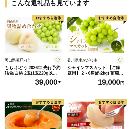
こんな返礼品も見ています
岡山県瀬戸内市
香川県東かがわ市
もも ぶどう 2026年 先行予約
シャインマスカット 【ご家
詰合/白桃 2玉(1玉220g以
庭用】 2～6房(約2kg) 葡萄 ぶ
上)・シャインマスカット 晴
どう ブドウ フルーツ 果物 く
39,000
19,000
円
円
王 2房(1房480g以上) 化粧箱
だもの 果実 旬の果物 旬のフ
入り 岡山県産 国産 フルーツ
ルーツ 香川 香川県 東かがわ
果物 ギフト
市