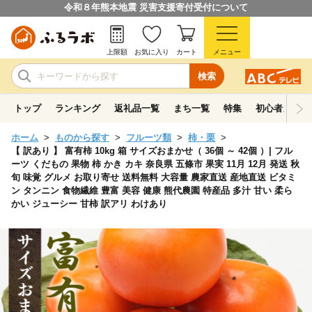
令和８年熊本地震 災害支援寄付受付について
上限額
お気に入り
カート
メニュー
検索
トップ
ランキング
返礼品一覧
まち一覧
特集
初心者ガイド
ホーム
ものから探す
フルーツ類
柿・栗
【 訳あり 】 富有柿 10kg 箱 サイズおまかせ（ 36個 ～ 42個 ）| フル
ーツ くだもの 果物 柿 かき カキ 奈良県 五條市 果実 11月 12月 発送 秋
旬 味覚 グルメ お取り寄せ 送料無料 大容量 農家直送 産地直送 ビタミ
ン タンニン 食物繊維 豊富 美容 健康 熊代農園 特産品 多汁 甘い 柔ら
かい ジューシー 甘柿 訳アリ わけあり