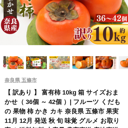
奈良県 五條市
【 訳あり 】 富有柿 10kg 箱 サイズおま
かせ（ 36個 ～ 42個 ）| フルーツ くだも
の 果物 柿 かき カキ 奈良県 五條市 果実
11月 12月 発送 秋 旬 味覚 グルメ お取り