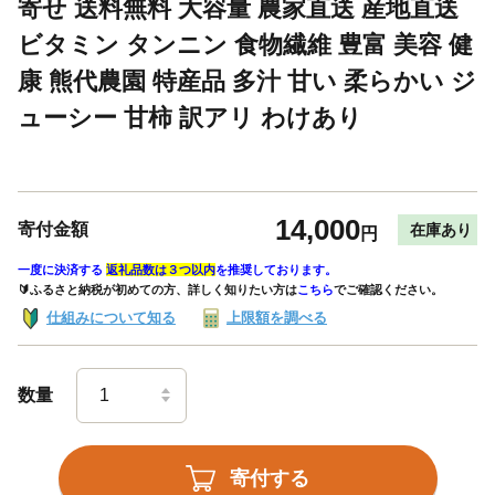
寄せ 送料無料 大容量 農家直送 産地直送
ビタミン タンニン 食物繊維 豊富 美容 健
康 熊代農園 特産品 多汁 甘い 柔らかい ジ
ューシー 甘柿 訳アリ わけあり
14,000
寄付金額
在庫あり
円
一度に決済する
返礼品数は３つ以内
を推奨しております。
🔰ふるさと納税が初めての方、詳しく知りたい方は
こちら
でご確認ください。
仕組みについて知る
上限額を調べる
数量
寄付する