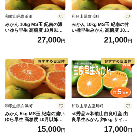
和歌山県白浜町
和歌山県白浜町
みかん 10kg MS玉 紀南の濃
みかん 10kg MS玉 紀南の甘
いゆら早生 高糖度 10月以降
い極早生みかん 高糖度 10月
発送 マルチ被覆栽培
以降発送 マルチ被覆栽培
27,000
21,000
円
円
和歌山県白浜町
和歌山県古座川町
みかん 5kg MS玉 紀南の濃い
≪秀品≫和歌山由良町産 由
ゆら早生 高糖度 10月以降発
良早生みかん 約5kg サイズお
送 マルチ被覆栽培
まかせ【sml106C】
15,000
17,000
円
円