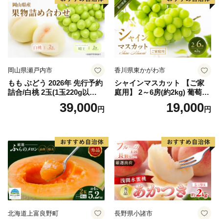
岡山県瀬戸内市
香川県東かがわ市
もも ぶどう 2026年 先行予約
シャインマスカット 【ご家
詰合/白桃 2玉(1玉220g以
庭用】 2～6房(約2kg) 葡萄 ぶ
上)・シャインマスカット 晴
どう ブドウ フルーツ 果物 く
39,000
19,000
円
円
王 2房(1房480g以上) 化粧箱
だもの 果実 旬の果物 旬のフ
入り 岡山県産 国産 フルーツ
ルーツ 香川 香川県 東かがわ
果物 ギフト
市
北海道上富良野町
長野県小諸市