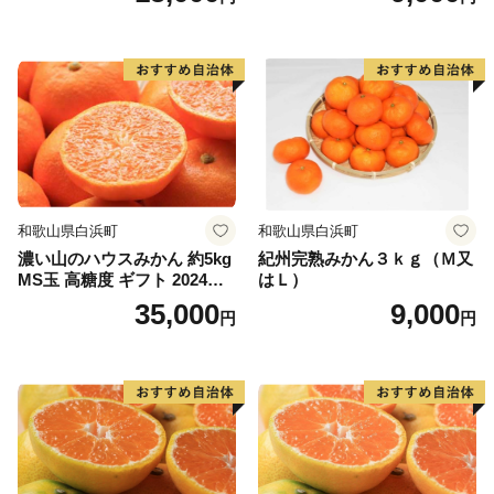
和歌山県白浜町
和歌山県白浜町
濃い山のハウスみかん 約5kg
紀州完熟みかん３ｋｇ（Ｍ又
MS玉 高糖度 ギフト 2024年7
はＬ）
月以降発送分
35,000
9,000
円
円