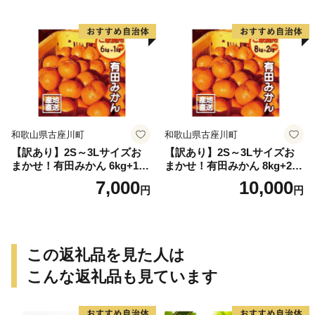
和歌山県古座川町
和歌山県古座川町
【訳あり】2S～3Lサイズお
【訳あり】2S～3Lサイズお
まかせ！有田みかん 6kg+1kg
まかせ！有田みかん 8kg+2kg
保証分 11月から12月下旬ま
保証分 11月から12月下旬ま
7,000
10,000
円
円
でに順次発送致します。 / 訳
でに順次発送致します。 / 訳
ありみかん 有田みかん みか
ありみかん 有田みかん みか
ん ミカン 蜜柑 柑橘 温州みか
ん ミカン 蜜柑 柑橘 温州みか
ん 和歌山 ご家庭用
ん 和歌山 ご家庭用
この返礼品を見た人は
こんな返礼品も見ています