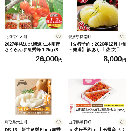
スカット おすすめ シャイン
マスカット 贈答 ギフト 産地
笛吹市 シャインマスカット
笛吹 葡萄 国産 ぶどう 人気
国産 1.2kg 先行｜
北海道仁木町
愛媛県愛南町
2027年発送 北海道 仁木町産
【先行予約：2026年12月中旬
さくらんぼ 紅秀峰 1.2kg (300
～発送】 訳あり 土佐 文旦 8k
g×4パック) Lサイズ以上 旬
g (Mサイズ以上サイズミック
26,000
8,000
円
円
桜桃 産地直送 サクランボ チ
ス) 8000円 わけあり ぶんた
ェリー フルーツ 果物 果物類
ん みかん mikan 蜜柑 ミカン
仁木町 仁木 [松山商店]
土佐文旦 家庭用 産地直送 国
産 農家直送 期間限定 特産品
サイズミックス くらもとフ
ァーム 愛南町 愛媛県
鳥取県大山町
山形県朝日町
DS-16 新甘泉梨 5kg（赤秀
＜ 先行予約 ＞ 山形県産 さく