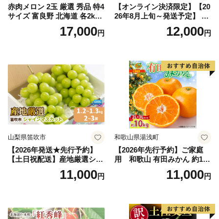
赤肉メロン 2玉 厳選 秀品 特4
【オンライン決済限定】【20
サイズ 富良野 北海道 各2kg
26年8月上旬～発送予定】 先
～2.6kg 2玉 セット ファーム
行予約 「浅間水蜜桃プレミ
17,000
12,000
円
円
富良野 メロン めろん 果物 く
アム」 もも あかつき 秀品 約
だもの フルーツ デザート 旬
2kg 5～9玉 贈答品 ふるさと
の果物 旬のフルーツ
納税 果物 桃 フルーツ モモ
果肉 長野県産 小諸市
山梨県笛吹市
和歌山県湯浅町
【2026年発送★先行予約】
【2026年先行予約】ご家庭
【土日祝配送】産地厳選シャ
用 和歌山 有田みかん 約10k
インマスカット1.2kg～1.3kg
g (2L、3Lサイズ)【湯浅町】
11,000
11,000
円
円
（2房～3房）※沖縄・離島配
_ZJ6079
送不可※ 106-003-sku02-26y
｜シャインマスカット 発送
笛吹市 山梨県 フルーツ 果物
ぶどう 葡萄 大粒 シャインマ