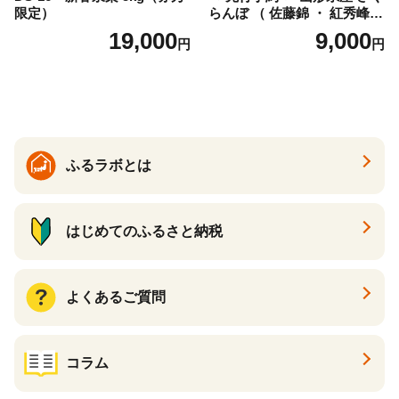
限定）
らんぼ （ 佐藤錦 ・ 紅秀峰
） ご家庭用 M以上 700g 【20
19,000
9,000
円
円
26年6月下旬から7月上旬発
送】 山形県 果物 フルーツ 初
夏 夏 送料無料
ふるラボとは
はじめてのふるさと納税
よくあるご質問
コラム