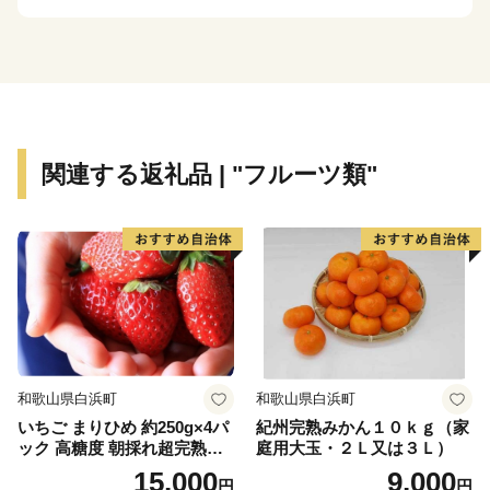
生産量が多いです。市土の大部分を森林が占めており、
林業組合を中心に水源涵養林の植林等が行われていま
す。3面の豊かな海域が広がる名護は、6つの漁港で漁業
がおこなわれており、海洋資源を守りながら漁業の振興
に取り組んでいます。
関連する返礼品 | "フルーツ類"
名護市は、山・川・海を有し自然環境に恵まれた地であ
り、リゾートホテル、ビーチ、観光施設が市内全域に点
在しております。名護城をはじめとする史跡、御嶽・拝
所や豊年祭などの祭事、国指定文化財「津嘉山酒造所」
などの伝統的建築物など、歴史・文化資源も魅力の一つ
となっております。
和歌山県白浜町
和歌山県白浜町
いちご まりひめ 約250g×4パ
紀州完熟みかん１０ｋｇ（家
ック 高糖度 朝採れ超完熟ま
庭用大玉・２Ｌ又は３Ｌ）
りひめ 1月以降発送分
15,000
9,000
円
円