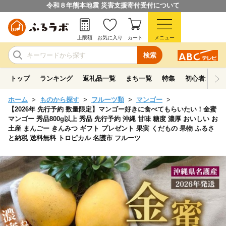
令和８年熊本地震 災害支援寄付受付について
上限額
お気に入り
カート
メニュー
検索
トップ
ランキング
返礼品一覧
まち一覧
特集
初心者ガイド
ホーム
ものから探す
フルーツ類
マンゴー
【2026年 先行予約 数量限定】マンゴー好きに食べてもらいたい！金蜜
マンゴー 秀品800g以上 秀品 先行予約 沖縄 甘味 糖度 濃厚 おいしい お
土産 まんごー きんみつ ギフト プレゼント 果実 くだもの 果物 ふるさ
と納税 送料無料 トロピカル 名護市 フルーツ