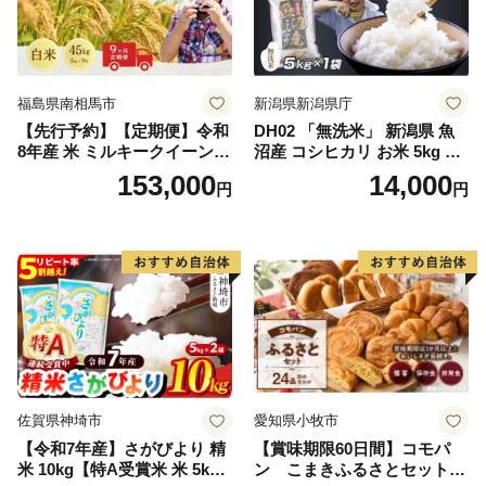
福島県南相馬市
新潟県新潟県庁
【先行予約】【定期便】令和
DH02 「無洗米」 新潟県 魚
8年産 米 ミルキークイーン
沼産 コシヒカリ お米 5kg こ
白米 45kg (5kg×9回) | ミルキ
しひかり 精米 米（お米の美
153,000
14,000
円
円
ークイーン 米5kg 福島 福島
味しい炊き方ガイド付き）
県産 福島産 精米 お米 米 コ
メ 武田ファーム サムランド
福島県 南相馬市 cu006-ae
佐賀県神埼市
愛知県小牧市
【令和7年産】さがびより 精
【賞味期限60日間】コモパ
米 10kg【特A受賞米 米 5kg×
ン こまきふるさとセット