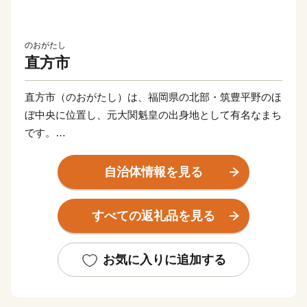
のおがたし
直方市
直方市（のおがたし）は、福岡県の北部・筑豊平野のほ
ぼ中央に位置し、元大関魁皇の出身地として有名なまち
です。
父なる福智山と母なる遠賀川に代表される豊かな自然に
自治体情報を見る
恵まれ、春には約13万本のチューリップが咲き誇りま
す。また、江戸時代は直方藩の城下町として、明治以降
すべての返礼品を見る
は石炭業や鉄工業で筑豊炭田の中心都市として栄えるな
ど、深い歴史も息づいています。
お気に入りに追加する
自然と歴史が織り成す直方市。あなたの温かいご支援
を、心よりお待ちしております。