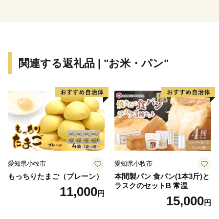
※令和元年6月以降、総務省によるふるさと納税の見直
しにより、直方市内に住所を有する方に対して返礼品の
送付はできません。何卒、ご理解のほどお願い申し上げ
ます。
関連する返礼品 | "お米・パン"
愛知県小牧市
愛知県小牧市
もっちりたまご（プレーン）
本間製パン 食パン(1本3斤)と
ラスクのセットB 常温
11,000
円
15,000
円