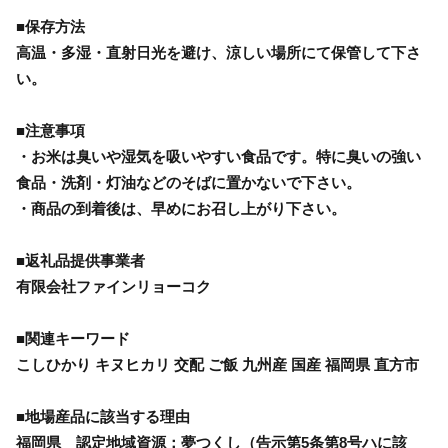
■保存方法
高温・多湿・直射日光を避け、涼しい場所にて保管して下さ
い。
■注意事項
・お米は臭いや湿気を吸いやすい食品です。特に臭いの強い
食品・洗剤・灯油などのそばに置かないで下さい。
・商品の到着後は、早めにお召し上がり下さい。
■返礼品提供事業者
有限会社ファインリョーコク
■関連キーワード
こしひかり キヌヒカリ 交配 ご飯 九州産 国産 福岡県 直方市
■地場産品に該当する理由
福岡県 認定地域資源：夢つくし（告示第5条第8号ハに該