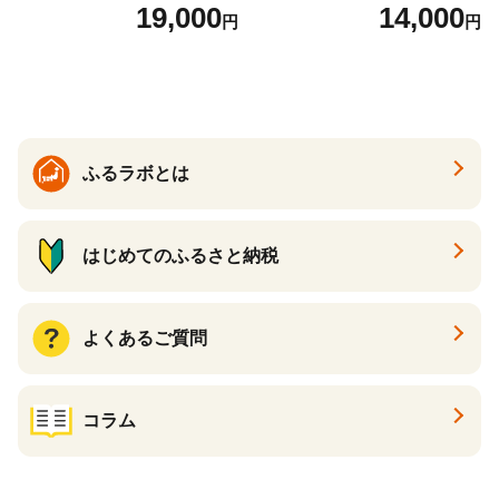
2袋 お米 コメ こめ 国産 美味
（24個入り）／災害用備蓄
19,000
14,000
円
円
しい ブランド米 人気 ランキ
保存食 非常食 防災グッズに
ング 増田米穀】(H015224)
も
ふるラボとは
はじめてのふるさと納税
よくあるご質問
コラム