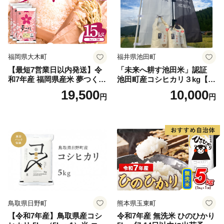
福岡県大木町
福井県池田町
【最短7営業日以内発送】令
「未来へ耕す池田米」認証
和7年産 福岡県産米 夢つくし
池田町産コシヒカリ３kg【お
15kg 精米 ※北海道・沖縄・
1人様につき３セットまで】
19,500
10,000
円
円
離島は配送不可
鳥取県日野町
熊本県玉東町
【令和7年産】鳥取県産コシ
令和7年産 無洗米 ひのひかり