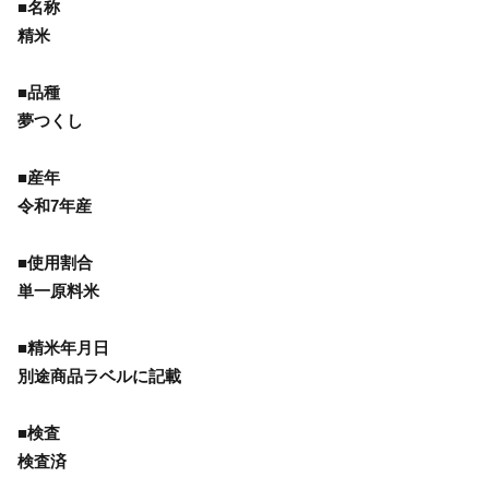
■名称
精米
■品種
夢つくし
■産年
令和7年産
■使用割合
単一原料米
■精米年月日
別途商品ラベルに記載
■検査
検査済