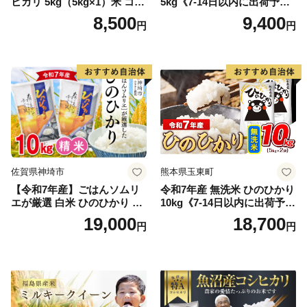
ヒカリ 5kg（5kg×1）米 コシ
5kg《7-14日以内に出荷予定
ヒカリ こしひかり お米 白米
(土日祝除く)》コメ 米 無洗米
8,500
9,400
円
円
精米 5キロ おこめ こめ コメ
高レビュー｜人気米 熊本県
真空パック包装 真空包装 長
産米 お米 生活応援米
期保存 単一原料米 鳥取県日
野町産 Elevation
佐賀県神埼市
熊本県玉東町
【令和7年産】ごはんソムリ
令和7年産 無洗米 ひのひかり
エが厳選 白米 ひのひかり 10
10kg《7-14日以内に出荷予定
kg【神埼市産 米 お米 精米 白
(土日祝除く)》コメ 米 無洗米
19,000
18,700
円
円
米 10kg 5kg×2 ひのひかり ブ
令和7年産 高レビュー｜人気
ランド米 食味鑑定士】(H063
米 熊本県産米 お米 生活応援
164)
米