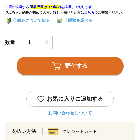
一度に決済する
返礼品数は３つ以内
を推奨しております。
🔰ふるさと納税が初めての方、詳しく知りたい方は
こちら
でご確認ください。
仕組みについて知る
上限額を調べる
数量
寄付する
お気に入りに追加する
お問い合わせについて
支払い方法
クレジットカード