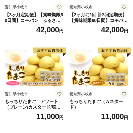
愛知県小牧市
愛知県小牧市
【3ヶ月定期便】【賞味期限6
【2ヶ月に1回 計3回定期便】
0日間】コモパン ふるさと
【賞味期限60日間】コモパ
クロワッサンセット（計90
ン ふるさとクロワッサンセ
42,000
42,000
円
円
個）／災害用備蓄 保存食 非
ット（計90個）／災害用備蓄
常食 防災グッズにも
保存食 非常食 防災グッズに
も
愛知県小牧市
愛知県小牧市
もっちりたまご アソート
もっちりたまご（カスター
（プレーン/カスタード/塩バ
ド）
ター/小倉バター）
11,000
11,000
円
円