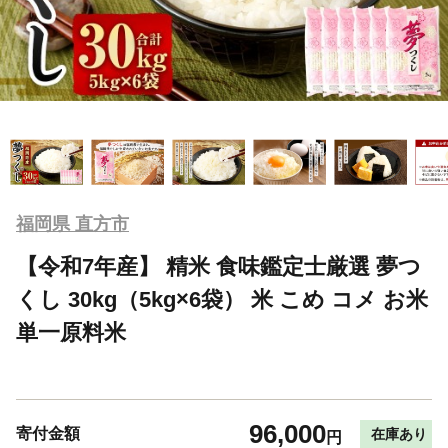
福岡県 直方市
【令和7年産】 精米 食味鑑定士厳選 夢つ
くし 30kg（5kg×6袋） 米 こめ コメ お米
単一原料米
96,000
寄付金額
在庫あり
円