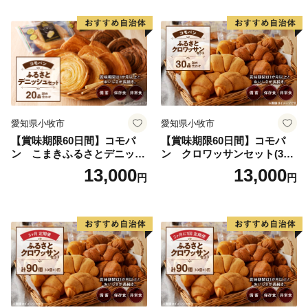
愛知県小牧市
愛知県小牧市
【賞味期限60日間】コモパ
【賞味期限60日間】コモパ
ン こまきふるさとデニッシ
ン クロワッサンセット(30
ュセット（20個入り）／災害
個入り)／災害用備蓄 保存食
13,000
13,000
円
円
用備蓄 保存食 非常食 防災グ
非常食 防災グッズにも
ッズにも