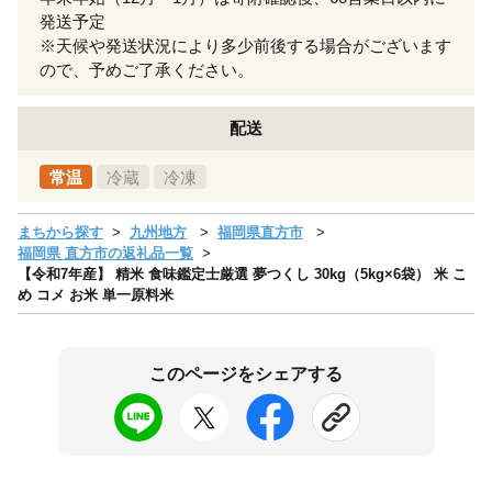
発送予定
※天候や発送状況により多少前後する場合がございます
ので、予めご了承ください。
配送
常温
冷蔵
冷凍
まちから探す
九州地方
福岡県直方市
福岡県 直方市の返礼品一覧
【令和7年産】 精米 食味鑑定士厳選 夢つくし 30kg（5kg×6袋） 米 こ
め コメ お米 単一原料米
このページをシェアする