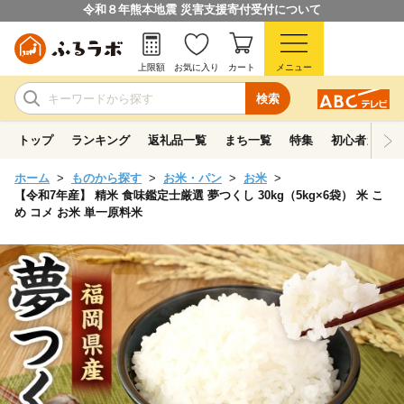
令和８年熊本地震 災害支援寄付受付について
上限額
お気に入り
カート
メニュー
検索
トップ
ランキング
返礼品一覧
まち一覧
特集
初心者ガイド
ホーム
ものから探す
お米・パン
お米
【令和7年産】 精米 食味鑑定士厳選 夢つくし 30kg（5kg×6袋） 米 こ
め コメ お米 単一原料米