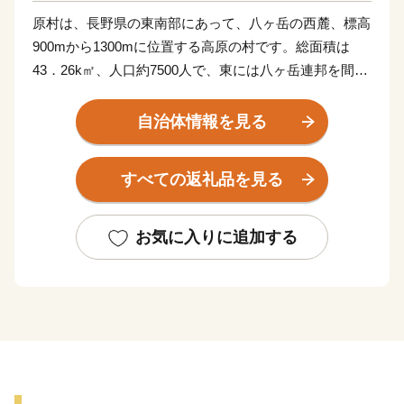
原村は、長野県の東南部にあって、八ヶ岳の西麓、標高
900mから1300mに位置する高原の村です。総面積は
43．26k㎡、人口約7500人で、東には八ヶ岳連邦を間近
に、北に蓼科山・車山、西に諏訪湖、そのはるか後方に
北アルプス連邦を望む360゜のすばらしい眺望に恵まれ
自治体情報を見る
た自然豊かな村でもあります。
この恵まれた自然環境を生かし、セルリーやほうれん草
すべての返礼品を見る
などの高原野菜やアネモネ・シクラメンなどの花卉栽培
を中心とした農業が盛んで、ペンション村を中心とする
観光面でも注目されています。
お気に入りに追加する
近年このすばらしい自然環境や景観に惹かれ都会から移
住する人たちも多く、村の人口も年々増加しています。
このような中で、私たちは、先人から譲り受けた美しく
住みやすいわが郷土原村を、後世に保存・継承していく
とともに、村外から訪れる人々に癒しと安らぎを与える
ことができる「心のふるさと原村」を目指し、更に魅力