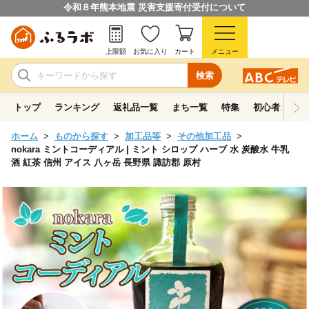
令和８年熊本地震 災害支援寄付受付について
上限額
お気に入り
カート
メニュー
検索
トップ
ランキング
返礼品一覧
まち一覧
特集
初心者ガイド
ホーム
ものから探す
加工品等
その他加工品
nokara ミントコーディアル | ミント シロップ ハーブ 水 炭酸水 牛乳
酒 紅茶 信州 アイス 八ヶ岳 長野県 諏訪郡 原村