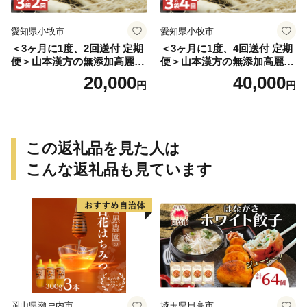
愛知県小牧市
愛知県小牧市
＜3ヶ月に1度、2回送付 定期
＜3ヶ月に1度、4回送付 定期
便＞山本漢方の無添加高麗人
便＞山本漢方の無添加高麗人
参粒
参粒
20,000
40,000
円
円
この返礼品を見た人は
こんな返礼品も見ています
岡山県瀬戸内市
埼玉県日高市