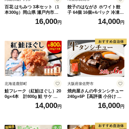
百花 はちみつ 3本セット（1
餃子のはながさ ホワイト餃
本300g）岡山県 瀬戸内市産
子 64個 16個×4パック 冷凍
石黒農園 ヨーグルト パン 砂
中華 点心 B級グルメ ご当地
16,000
14,000
円
円
糖の代わり 香り高い いい香
野菜 おつまみ おかず 簡単調
り 季節の花の蜜 トンガリ容
理 時短 リピート 保存 豚肉
器入り
特製 ポーク 大きめ ジューシ
ー ギフト お取り寄せ 日高市
北海道鹿部町
大阪府泉佐野市
鮭フレーク（紅鮭ほぐし）20
焼肉屋さんの牛タンシチュー
0g×4本 計800g 鮭 サケ 鮭
240g×6P【高評価 小分け 惣
ほぐし サケフレーク シャケ
菜 牛たん 一人暮らし 冷凍】
14,000
16,000
円
円
フレーク 鮭フレーク