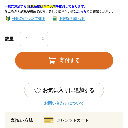
一度に決済する
返礼品数は３つ以内
を推奨しております。
🔰ふるさと納税が初めての方、詳しく知りたい方は
こちら
でご確認ください。
仕組みについて知る
上限額を調べる
数量
寄付する
お気に入りに追加する
お問い合わせについて
支払い方法
クレジットカード