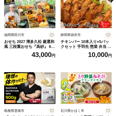
福岡県田川市
静岡県袋井市
おせち 2027 博多久松 厳選和
チキンバー 10本入り×5パッ
風 三段重おせち『高砂』 6.5
クセット 手羽先 惣菜 弁当 お
寸 3段重 2～3人前 おせち料
かず お酒 おつまみ ギフト キ
43,000
10,000
円
円
理 重箱 お正月 冷凍おせち 縁
ャンプ アウトドア キャンプ
起物 祝箸付 福岡 お節 オセチ
飯 保存食 非常食 鶏肉 肉 お
oseti osechi お祝い 迎春おせ
肉 鶏 人気 厳選 静岡県袋井市
ち 本格おせち おせち予約 年
末 年始 お取り寄せ 新春 贅沢
おせち こだわりおせち 惣菜
老舗おせち ふるさと納税お
せち 御節 お節料理 正月 調理
不要 おせち料理2027
島根県雲南市
石川県かほく市