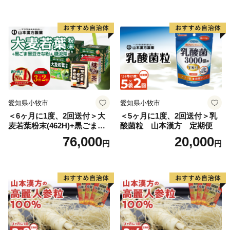
愛知県小牧市
愛知県小牧市
＜6ヶ月に1度、2回送付＞大
＜5ヶ月に1度、2回送付＞乳
麦若葉粉末(462H)+黒ごま黒
酸菌粒 山本漢方 定期便
豆きな粉+ 糖流茶 山本漢
76,000
20,000
円
円
方 定期便