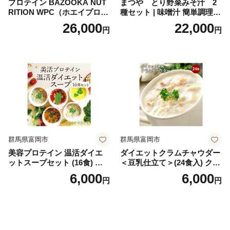
プロテイン BAZOOKA NUT
まつや とり野菜みそ汁 2
RITION WPC（ホエイプロテ
種セット | 味噌汁 簡単調理
イン）＜プレーン＞ 900g｜
お味噌 おみそ みそ とり野菜
26,000
22,000
円
円
バズーカ岡田監修・植物由来
時短料理 時短ごはん ご当地
の甘味料使用・国内製造 島
フリーズドライ
根県雲南市/株式会社アルプ
ロン [AIEN005]
群馬県富岡市
群馬県富岡市
美容プロテイン 温活ダイエ
ダイエットクラムチャウダー
ットスープセット (16食) 小
＜豆乳仕立て＞(24食入) クラ
分け スープ 食べ比べ セット
ムチャウダー 豆乳 ダイエッ
6,000
6,000
円
円
詰合せ クラムチャウダー チ
ト スープ プロテイン たんぱ
ゲ コーン ポタージュ トマト
く質 食物繊維 食品 F20E-799
温活 ダイエット 美容 プロテ
イン 食品 F20E-809