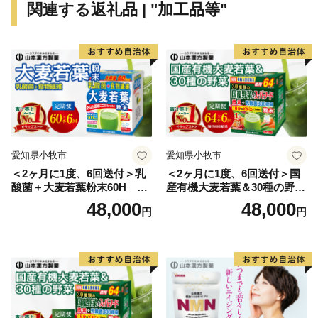
関連する返礼品 | "加工品等"
あふれる村として発展していくよう、様々な事業に取り
組んでいきます。
当村では、こうした村づくりを進めるにあたり、「心の
ふるさと原村」への思いを持つ方々からのご支援を受
け、事業に取り組んで参りたいと考えております。「原
村出身の方」、「原村出身ではないが原村に興味を持ち
応援してくださる方」など、多くの方々に賛同いただき
ますようよろしくお願い申し上げます。
愛知県小牧市
愛知県小牧市
＜2ヶ月に1度、6回送付＞乳
＜2ヶ月に1度、6回送付＞国
酸菌＋大麦若葉粉末60H 山
産有機大麦若葉＆30種の野
本漢方 定期便
菜 山本漢方 定期便
48,000
48,000
円
円