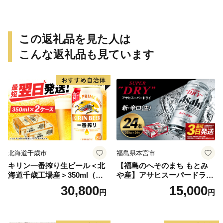
冬の味覚 梅漬け 和牛カレー
旬の味覚
この返礼品を見た人は
こんな返礼品も見ています
北海道千歳市
福島県本宮市
キリン一番搾り生ビール＜北
【福島のへそのまち もとみ
海道千歳工場産＞350ml（24
や産】アサヒスーパードライ
本） 2ケース
350ml×24本 合計8.4L 1ケー
30,800
15,000
円
円
ス アルコール度数5% 缶ビー
ル お酒 ビール アサヒ スーパ
ードライ super dry 24缶 辛
口 送料無料 カメイ 本宮市