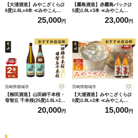
【大浦酒造】みやこざくら(2
【霧島酒造】赤霧島パック(2
0度)1.8L×4本 ≪みやこんじょ
5度)1.8L×3本 ≪みやこんじょ
特急便≫_AD-0771
特急便≫_23-07-K03P-1800-3
25,000
23,000
円
円
-Q
宮崎県都城市
宮崎県都城市
【柳田酒造】山田錦千本桜・
【大浦酒造】みやこざくら(2
母智丘 千本桜(25度)1.8L×2本
0度)1.8L×2本 ≪みやこんじょ
≪みやこんじょ特急便≫_AC
特急便≫_MJ-0771
20,000
15,000
円
円
-0751