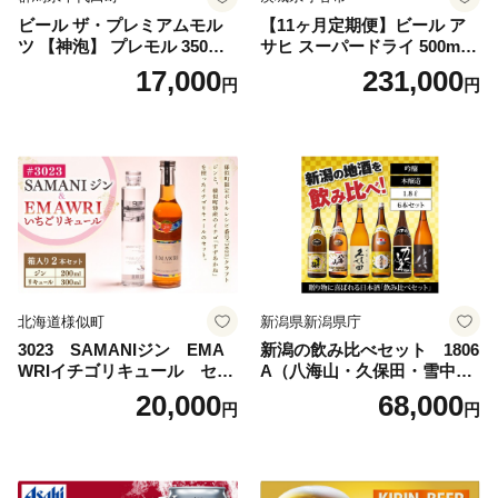
ビール ザ・プレミアムモル
【11ヶ月定期便】ビール ア
ツ 【神泡】 プレモル 350ml
サヒ スーパードライ 500ml 2
× 24本 サントリー〈天然水の
4本 1ケース×11ヶ月 | アサヒ
17,000
231,000
円
円
ビール工場〉群馬※沖縄・離
ビール 究極の辛口 酒 お酒 ア
島地域へのお届け不可
ルコール 生ビール Asahi ア
サヒビール スーパードライ s
uper dry 11回 缶ビール 缶 ギ
フト 内祝い 茨城県守谷市 送
料無料
北海道様似町
新潟県新潟県庁
3023 SAMANIジン EMA
新潟の飲み比べセット 1806
WRIイチゴリキュール セッ
A（八海山・久保田・雪中
ト（箱入り）【大人の味 酒
梅・越乃寒梅・かたふね・千
20,000
68,000
円
円
お酒 洋酒 スピリッツ クラフ
代の光）
トジン 国産 sake SAKE gin
GIN liqueur LIQUEUR お酒
セット 詰め合わせ カクテル
ソーダ割り アルコール ロッ