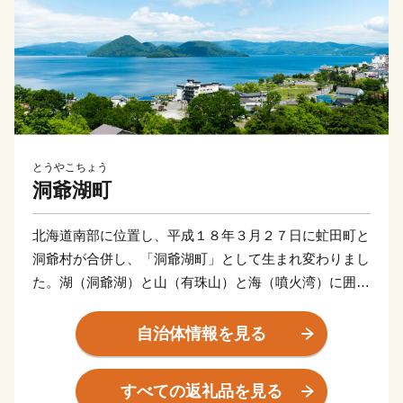
とうやこちょう
洞爺湖町
北海道南部に位置し、平成１８年３月２７日に虻田町と
洞爺村が合併し、「洞爺湖町」として生まれ変わりまし
た。湖（洞爺湖）と山（有珠山）と海（噴火湾）に囲ま
れた自然豊かな町です。気候温暖な地方で、交通の便も
よく観光景観に恵まれていることから北海道有数の観光
自治体情報を見る
地となっています。
すべての返礼品を見る
★ABCテレビのニュース情報番組「news おかえり」