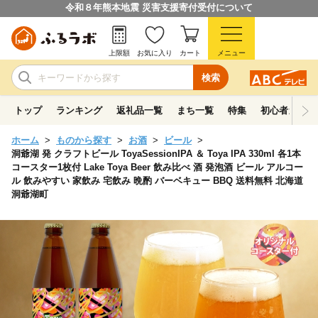
令和８年熊本地震 災害支援寄付受付について
上限額
お気に入り
カート
メニュー
検索
トップ
ランキング
返礼品一覧
まち一覧
特集
初心者ガイド
ホーム
ものから探す
お酒
ビール
洞爺湖 発 クラフトビール ToyaSessionIPA ＆ Toya IPA 330ml 各1本
コースター1枚付 Lake Toya Beer 飲み比べ 酒 発泡酒 ビール アルコー
ル 飲みやすい 家飲み 宅飲み 晩酌 バーベキュー BBQ 送料無料 北海道
洞爺湖町