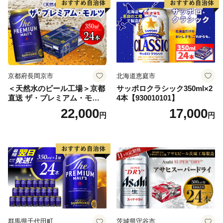
【07214-0206】
京都府長岡京市
北海道恵庭市
＜天然水のビール工場＞京都
サッポロクラシック350ml×2
直送 ザ・プレミアム・モル
4本【930010101】
ツ 350ml×24本 プレモル [149
22,000
17,000
円
円
5]
群馬県千代田町
茨城県守谷市