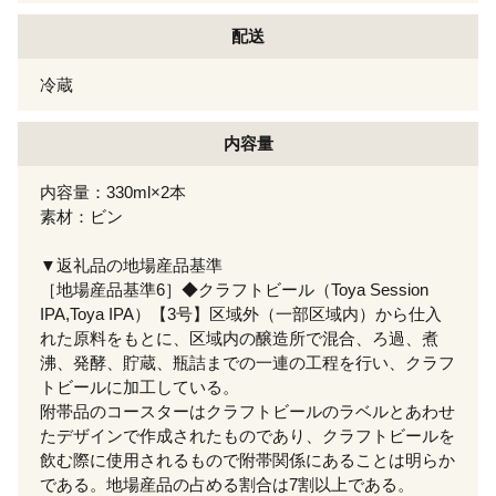
配送
冷蔵
内容量
内容量：330ml×2本
素材：ビン
▼返礼品の地場産品基準
［地場産品基準6］◆クラフトビール（Toya Session
IPA,Toya IPA）【3号】区域外（一部区域内）から仕入
れた原料をもとに、区域内の醸造所で混合、ろ過、煮
沸、発酵、貯蔵、瓶詰までの一連の工程を行い、クラフ
トビールに加工している。
附帯品のコースターはクラフトビールのラベルとあわせ
たデザインで作成されたものであり、クラフトビールを
飲む際に使用されるもので附帯関係にあることは明らか
である。地場産品の占める割合は7割以上である。