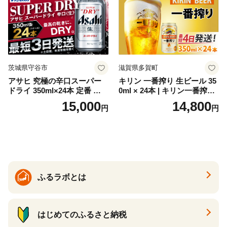
ク ソーダ ジントニック 】
茨城県守谷市
滋賀県多賀町
アサヒ 究極の辛口スーパー
キリン 一番搾り 生ビール 35
ドライ 350ml×24本 定番 ビー
0ml × 24本 | キリン一番搾り
ル 缶ビール 酒 お酒 アルコー
キリンビール 一番搾り ビー
15,000
14,800
円
円
ル 辛口
ル 24缶 きりんいちばんしぼ
り キリン一番搾り びーる 1
ケース 24缶 24本 キリン一番
搾り KIRIN きりん 麒麟 キリ
ン一番搾り いちばんしぼり
キリン一番搾り 父の日 ちち
の日
ふるラボとは
はじめてのふるさと納税