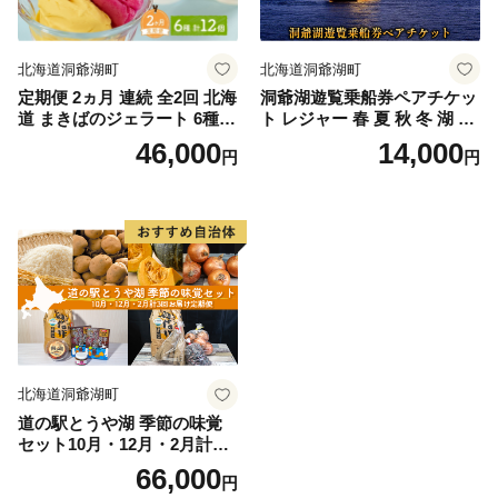
北海道洞爺湖町
北海道洞爺湖町
定期便 2ヵ月 連続 全2回 北海
洞爺湖遊覧乗船券ペアチケッ
道 まきばのジェラート 6種
ト レジャー 春 夏 秋 冬 湖 人
各2個 計12個 セット ジェラ
気 パワースポット 北海道 洞
46,000
14,000
円
円
ート ミルク 赤しそ カムイミ
爺湖町 入場券 優待券 ふるさ
ンタルの塩 とうもろこし か
と納税 洞爺湖 観光 体験 絶景
ぼちゃ 白花豆 アイスクリー
アクティビティ 旅 旅行 トラ
ム 保存料不使用 シャーベッ
ベル ご褒美 記念日 癒し ジオ
ト アイス 牛乳 送料無料
パーク
北海道洞爺湖町
道の駅とうや湖 季節の味覚
セット10月・12月・2月計3回
お届け定期便 野菜 ゆめぴり
66,000
円
か 北海道 洞爺湖町 秋の味覚