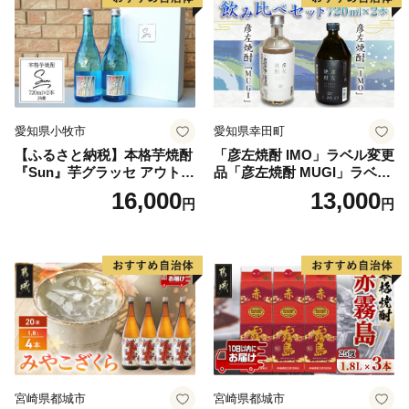
愛知県小牧市
愛知県幸田町
【ふるさと納税】本格芋焼酎
「彦左焼酎 IMO」ラベル変更
『Sun』芋グラッセ アウトド
品「彦左焼酎 MUGI」ラベル
ア ソロキャンプ ベランピン
変更品 飲み比べ セット 合計
16,000
13,000
円
円
グ 巣ごもり 就労支援
2本 720ml×各1本 25度 焼酎
お酒 麦焼酎 芋焼酎
宮崎県都城市
宮崎県都城市