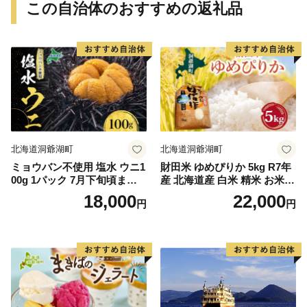
この自治体のおすすめの返礼品
北海道洞爺湖町
北海道洞爺湖町
ミョウバン不使用 塩水 ウニ1
財田米 ゆめぴりか 5kg R7年
00g 1パック 7月下旬頃まで
産 北海道産 白米 精米 お米
お届け [水揚げ後 順次出荷]
コメ こめ ライス おにぎり ご
18,000
22,000
円
円
キタムラサキウニ うに ウニ
飯 国産 炊き立て 自炊 人気
雲丹 ムラサキウニ 北海道産
お取り寄せ 産地直送 常温 送
魚貝 魚介 海鮮 海産 小川商店
料無料 北海道 洞爺湖町
送料無料 北海道 洞爺湖