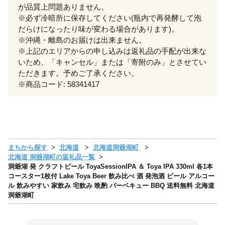
が品質上問題ありません。
※必ず冷暗所に保存してください(瓶内で再発酵して泡
だらけになったり味が変わる場合があります)。
※沖縄・離島のお届けは出来ません。
※上記のエリアからの申し込みは返礼品の手配が出来な
いため、「キャンセル」または「寄附のみ」とさせてい
ただきます。予めご了承ください。
※商品コード: 58341417
まちから探す
北海道
北海道洞爺湖町
北海道 洞爺湖町の返礼品一覧
洞爺湖 発 クラフトビール ToyaSessionIPA ＆ Toya IPA 330ml 各1本
コースター1枚付 Lake Toya Beer 飲み比べ 酒 発泡酒 ビール アルコー
ル 飲みやすい 家飲み 宅飲み 晩酌 バーベキュー BBQ 送料無料 北海道
洞爺湖町